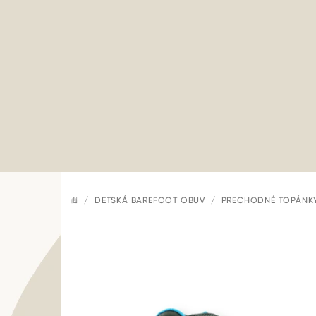
Prejsť
na
obsah
/
DETSKÁ BAREFOOT OBUV
/
PRECHODNÉ TOPÁNK
DOMOV