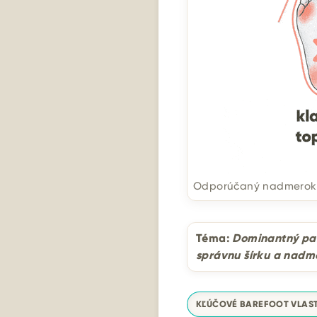
Odporúčaný nadmerok n
Téma:
Dominantný pal
správnu šírku a nadm
KĽÚČOVÉ BAREFOOT VLAS