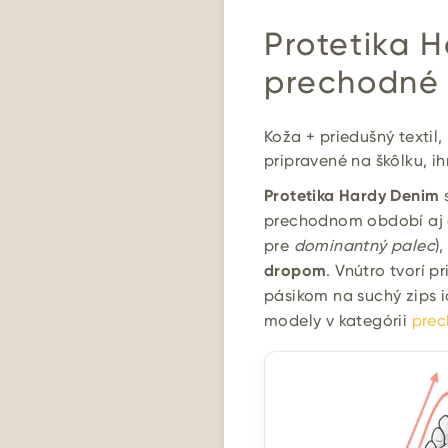
Protetika 
prechodné 
Koža + priedušný texti
pripravené na škôlku, i
Protetika Hardy Denim
s
prechodnom období aj a
pre
dominantný palec
)
dropom
. Vnútro tvorí pr
pásikom na suchý zips ic
modely v kategórii
prec