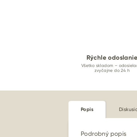
Rýchle odoslani
Všetko skladom – odosiel
zvyčajne do 24 h
Popis
Diskusi
Podrobný popis