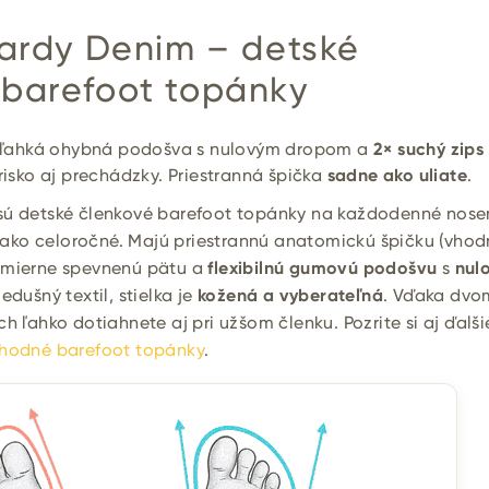
Hardy Denim – detské
barefoot topánky
l, ľahká ohybná podošva s nulovým dropom a
2× suchý zips
hrisko aj prechádzky. Priestranná špička
sadne ako uliate
.
ú detské členkové barefoot topánky na každodenné nose
ko celoročné. Majú priestrannú anatomickú špičku (vhod
, mierne spevnenú pätu a
flexibilnú gumovú podošvu
s
nul
iedušný textil, stielka je
kožená a vyberateľná
. Vďaka dvo
h ľahko dotiahnete aj pri užšom členku. Pozrite si aj ďalši
hodné barefoot topánky
.