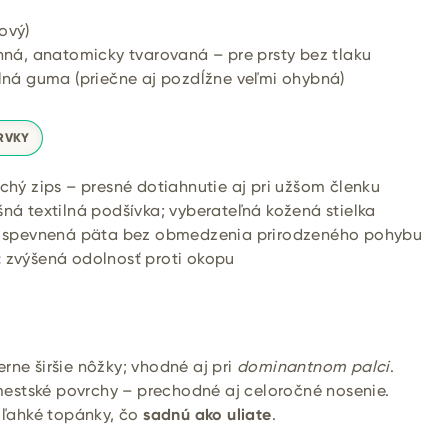
ový)
nná, anatomicky tvarovaná – pre prsty bez tlaku
ilná guma (priečne aj pozdĺžne veľmi ohybná)
RVKY
chý zips – presné dotiahnutie aj pri užšom členku
ná textilná podšívka; vyberateľná kožená stielka
spevnená päta bez obmedzenia prirodzeného pohybu
:
zvýšená odolnosť proti okopu
rne širšie nôžky; vhodné aj pri
dominantnom palci
.
 mestské povrchy – prechodné aj celoročné nosenie.
ú ľahké topánky, čo
sadnú ako uliate
.