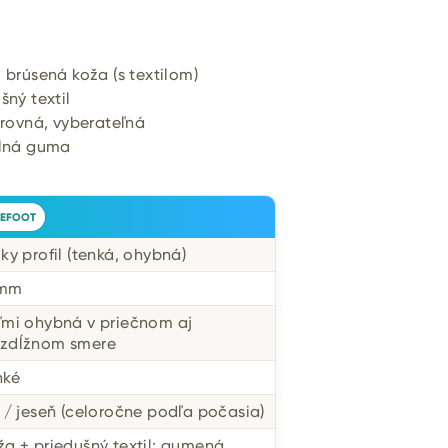
 brúsená koža (s textilom)
šný textil
rovná, vyberateľná
ilná guma
EFOOT
zky profil (tenká, ohybná)
 mm
ľmi ohybná v priečnom aj
zdĺžnom smere
hké
r / jeseň (celoročne podľa počasia)
ža + priedušný textil; gumená