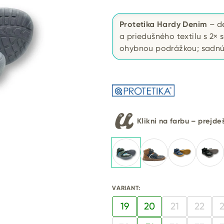
Protetika Hardy Denim
– de
a priedušného textilu s 2×
ohybnou podrážkou; sadnú 
Klikni na farbu – prejd
VARIANT:
19
20
21
22