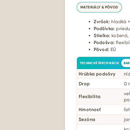
MATERIÁLY & PÔVOD
Zvršok:
hladká +
Podšívka:
priedu
Stielka:
kožená, 
Podošva:
flexib
Pôvod:
EÚ
TECHNICKÉ ŠPECIFIKÁCIE
BAR
Hrúbka podošvy
ní
Drop
0
ve
Flexibilita
po
Hmotnosť
ľa
Sezóna
ja
ko