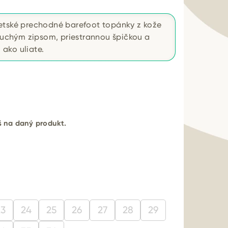
tské prechodné barefoot topánky z kože
 suchým zipsom, priestrannou špičkou a
ako uliate.
eš na daný produkt.
23
24
25
26
27
28
29