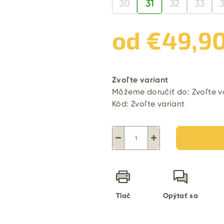
30
31
32
33
od
€49,9
Jednotková
cena:
Zvoľte variant
Môžeme doručiť do:
Zvoľte v
Kód:
Zvoľte variant
−
+
Tlač
Opýtať sa