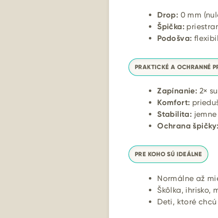
Drop:
0 mm (nul
Špička:
priestra
Podošva:
flexib
PRAKTICKÉ A OCHRANNÉ P
Zapínanie:
2× su
Komfort:
prieduš
Stabilita:
jemne 
Ochrana špičky
PRE KOHO SÚ IDEÁLNE
Normálne až mie
Škôlka, ihrisko,
Deti, ktoré chc