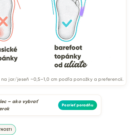
a jar/jeseň ~0,5–1,0 cm podľa ponožky a preferencií.
ec – ako vybrať
Pozrieť poradňu
erok
TNOSTI