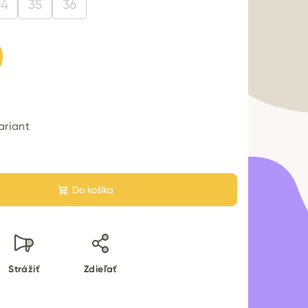
34
35
36
0
ariant
Do košíka
Strážiť
Zdieľať