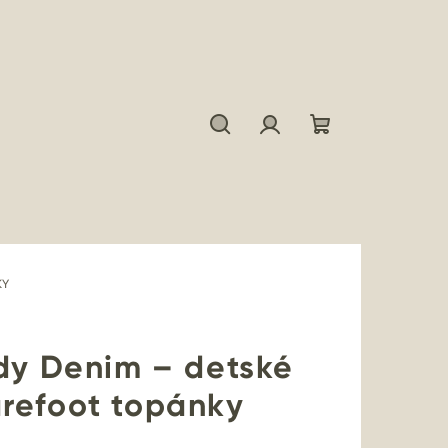
Hľadať
Prihlásenie
Nákupný
košík
KY
rdy Denim – detské
refoot topánky