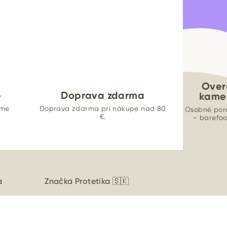
Over
e
Doprava zdarma
kame
ame
Doprava zdarma pri nákupe nad 80
Osobné por
€.
– barefo
a
Značka
Protetika 🇸🇰