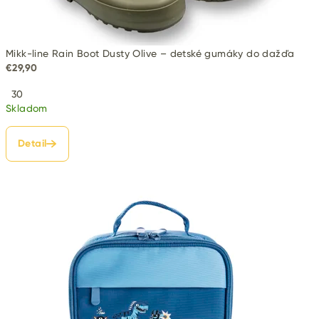
u
v
,
Mikk-line Rain Boot Dusty Olive – detské gumáky do dažďa
€29,90
h
30
r
Skladom
a
Detail
č
k
y
a
f
u