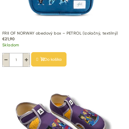
n
k
č
FRII OF NORWAY obedový box – PETROL (izolačný, textilný)
n
€21,90
é
Skladom
o
−
+
Do košíka
b
l
e
č
e
n