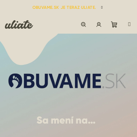
Prejsť
OBUVAME.SK JE TERAZ ULIATE.
na
obsah
Nákupn
Hľadať
Prihlásenie
košík