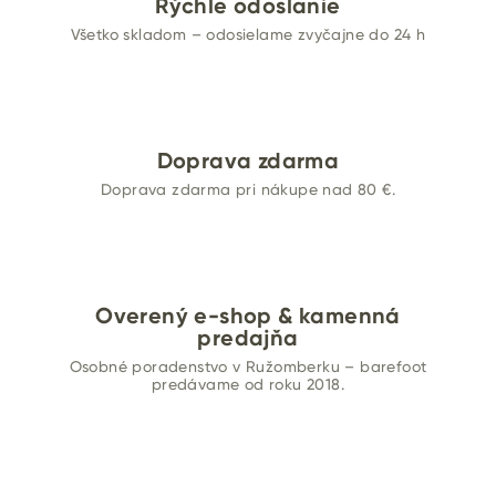
Rýchle odoslanie
T
Všetko skladom – odosielame zvyčajne do 24 h
E
R
u
Doprava zdarma
ž
Doprava zdarma pri nákupe nad 80 €.
o
m
Overený e-shop & kamenná
b
predajňa
e
Osobné poradenstvo v Ružomberku – barefoot
predávame od roku 2018.
r
o
k