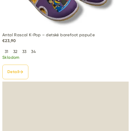
i
e
Antal Rascal K-Pop – detské barefoot papuče
€23,90
31
32
33
34
Skladom
Detail