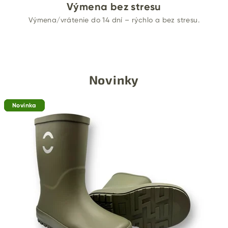
Výmena bez stresu
–
Výmena/vrátenie do 14 dní – rýchlo a bez stresu.
b
a
r
Novinky
e
Novinka
Novinka
Novinka
f
o
o
t
o
b