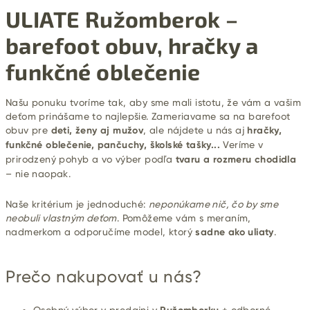
ULIATE Ružomberok –
barefoot obuv, hračky a
funkčné oblečenie
Našu ponuku tvoríme tak, aby sme mali istotu, že vám a vašim
deťom prinášame to najlepšie. Zameriavame sa na barefoot
obuv pre
deti, ženy aj mužov
, ale nájdete u nás aj
hračky,
funkčné oblečenie, pančuchy, školské tašky...
Veríme v
prirodzený pohyb a vo výber podľa
tvaru a rozmeru chodidla
– nie naopak.
Naše kritérium je jednoduché:
neponúkame nič, čo by sme
neobuli vlastným deťom
. Pomôžeme vám s meraním,
nadmerkom a odporučíme model, ktorý
sadne ako uliaty
.
Prečo nakupovať u nás?