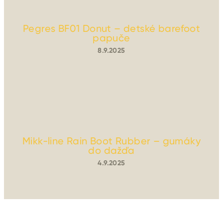
Pegres BF01 Donut – detské barefoot
papuče
8.9.2025
Hodnotenie
produktu
je
5
z
5
hviezdičiek.
Mikk-line Rain Boot Rubber – gumáky
do dažďa
4.9.2025
Hodnotenie
produktu
je
5
z
5
hviezdičiek.