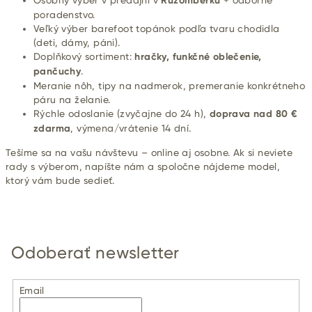
Osobný výber v predajni v
Ružomberku
+ odborné
poradenstvo.
Veľký výber barefoot topánok podľa tvaru chodidla
(deti, dámy, páni).
Doplňkový sortiment:
hračky, funkčné oblečenie,
pančuchy
.
Meranie nôh, tipy na nadmerok, premeranie konkrétneho
páru na želanie.
Rýchle odoslanie (zvyčajne do 24 h),
doprava nad 80 €
zdarma
, výmena/vrátenie 14 dní.
Tešíme sa na vašu návštevu – online aj osobne. Ak si neviete
rady s výberom, napíšte nám a spoločne nájdeme model,
ktorý vám bude sedieť.
Odoberať newsletter
Email