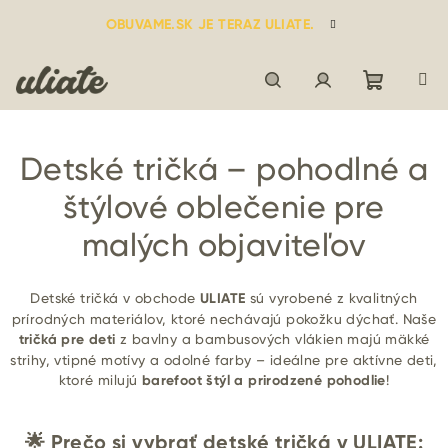
Prejsť
OBUVAME.SK JE TERAZ ULIATE.
na
obsah
Nákupn
Hľadať
Prihlásenie
Detské tričká – pohodlné a
košík
štýlové oblečenie pre
malých objaviteľov
Detské tričká v obchode
ULIATE
sú vyrobené z kvalitných
prírodných materiálov, ktoré nechávajú pokožku dýchať. Naše
tričká pre deti
z bavlny a bambusových vlákien majú mäkké
strihy, vtipné motívy a odolné farby – ideálne pre aktívne deti,
ktoré milujú
barefoot štýl a prirodzené pohodlie
!
🌟 Prečo si vybrať detské tričká v ULIATE: