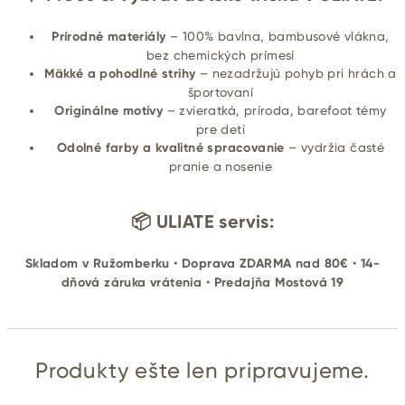
Prírodné materiály
– 100% bavlna, bambusové vlákna,
bez chemických prímesí
Mäkké a pohodlné strihy
– nezadržujú pohyb pri hrách a
športovaní
Originálne motívy
– zvieratká, príroda, barefoot témy
pre deti
Odolné farby a kvalitné spracovanie
– vydržia časté
pranie a nosenie
📦 ULIATE servis:
Skladom v Ružomberku
•
Doprava ZDARMA nad 80€
•
14-
dňová záruka vrátenia
•
Predajňa Mostová 19
Produkty ešte len pripravujeme.