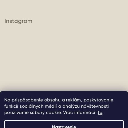
Instagram
Na prispôsobenie obsahu a reklám, poskytovanie
Sledovať na Instagrame
funkcií sociálnych médií a analýzu návštevnosti
používame súbory cookie. Viac informácií
tu
.
Copyright 2026
uliate
. Všetky práva vyhradené.
Upraviť
nastavenie cookies
Nastavenie