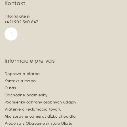
p
Kontakt
ä
info
@
uliate.sk
t
+421 902 560 847
i
e
Informácie pre vás
Doprava a platba
Kontakt a mapa
O nás
Obchodné podmienky
Podmienky ochrany osobných údajov
Vrátenie a reklamácia tovaru
Ako správne odmerať dĺžku chodidla
Prečo sa z Obuvame.sk stalo Uliate