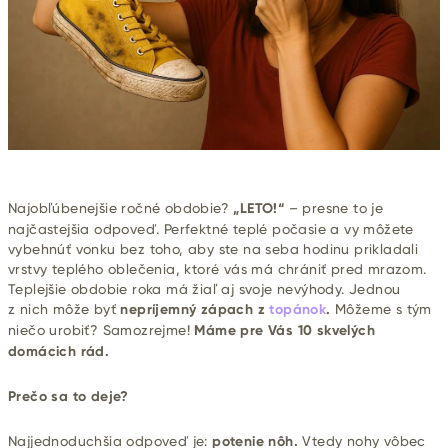
Najobľúbenejšie ročné obdobie?
„LETO!“
– presne to je
najčastejšia odpoveď. Perfektné teplé počasie a vy môžete
vybehnúť vonku bez toho, aby ste na seba hodinu prikladali
vrstvy teplého oblečenia, ktoré vás má chrániť pred mrazom.
Teplejšie obdobie roka má žiaľ aj svoje nevýhody. Jednou
z nich môže byť
nepríjemný zápach z
topánok
.
Môžeme s tým
niečo urobiť? Samozrejme!
Máme pre Vás 10 skvelých
domácich rád.
Prečo sa to deje?
Najjednoduchšia odpoveď je:
potenie nôh.
Vtedy nohy vôbec