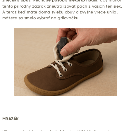
znečistiť obuv.
Nechajte
pôsobiť niekoľko hodín,
aby mohol
tento prírodný zázrak zneutralizovať pach z vašich tenisiek.
A teraz keď máte doma sviežu obuv a zvyšné vrece uhlia,
môžete sa smelo vybrať na grilovačku.
MRAZÁK