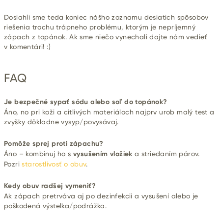
Dosiahli sme teda koniec nášho zoznamu desiatich spôsobov
riešenia trochu trápneho problému, ktorým je nepríjemný
zápach z topánok. Ak sme niečo vynechali dajte nám vedieť
v komentári! :)
FAQ
Je bezpečné sypať sódu alebo soľ do topánok?
Áno, no pri koži a citlivých materiáloch najprv urob malý test a
zvyšky dôkladne vysyp/povysávaj.
Pomôže sprej proti zápachu?
Áno – kombinuj ho s
vysušením vložiek
a striedaním párov.
Pozri
starostlivosť o obuv
.
Kedy obuv radšej vymeniť?
Ak zápach pretrváva aj po dezinfekcii a vysušení alebo je
poškodená výstelka/podrážka.