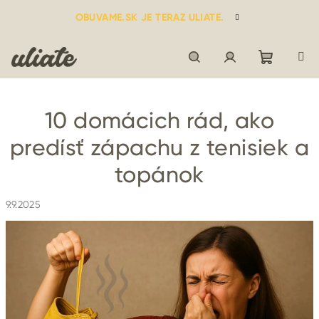
Prejsť
OBUVAME.SK JE TERAZ ULIATE.
na
obsah
Nákupn
Hľadať
Prihlásenie
10 domácich rád, ako
košík
predísť zápachu z tenisiek a
topánok
9.9.2025