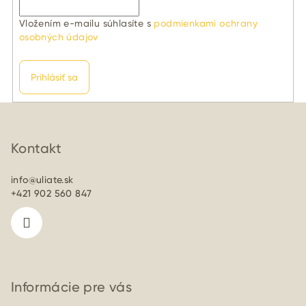
Vložením e-mailu súhlasíte s
podmienkami ochrany
osobných údajov
Prihlásiť sa
Z
á
p
Kontakt
ä
info
@
uliate.sk
t
+421 902 560 847
i
e
Informácie pre vás