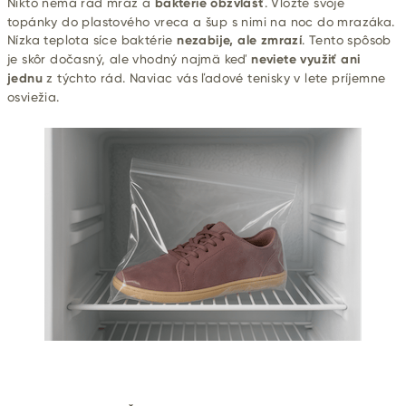
Nikto nemá rád mráz a
baktérie obzvlášť
. Vložte svoje
topánky do plastového vreca a šup s nimi na noc do mrazáka.
Nízka teplota síce baktérie
nezabije, ale zmrazí
. Tento spôsob
je skôr dočasný, ale vhodný najmä keď
neviete využiť ani
jednu
z týchto rád. Naviac vás ľadové tenisky v lete príjemne
osviežia.