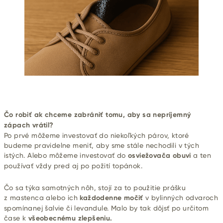
Čo robiť ak chceme zabrániť tomu, aby sa nepríjemný
zápach vrátil?
Po prvé môžeme investovať do niekoľkých párov, ktoré
budeme pravidelne meniť, aby sme stále nechodili v tých
istých. Alebo môžeme investovať do
osviežovača obuvi
a ten
používať vždy pred aj po požití topánok.
Čo sa týka samotných nôh, stojí za to použitie prášku
z mastenca alebo ich
každodenne močiť
v bylinných odvaroch
spomínanej šalvie či levandule. Malo by tak dôjsť po určitom
čase k
všeobecnému zlepšeniu.