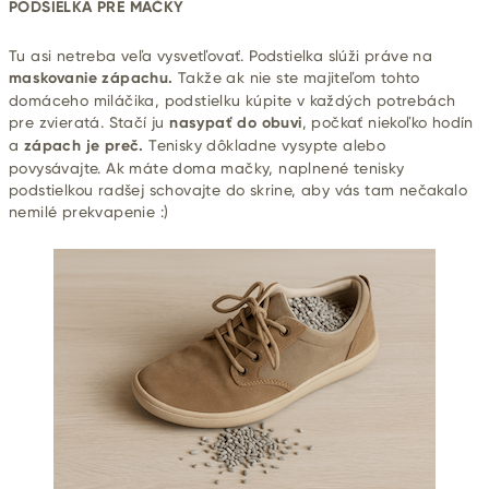
PODSIELKA PRE MAČKY
Tu asi netreba veľa vysvetľovať. Podstielka slúži práve na
maskovanie zápachu.
Takže ak nie ste majiteľom tohto
domáceho miláčika, podstielku kúpite v každých potrebách
pre zvieratá. Stačí ju
nasypať do obuvi
, počkať niekoľko hodín
a
zápach je preč.
Tenisky dôkladne vysypte alebo
povysávajte. Ak máte doma mačky, naplnené tenisky
podstielkou radšej schovajte do skrine, aby vás tam nečakalo
nemilé prekvapenie :)