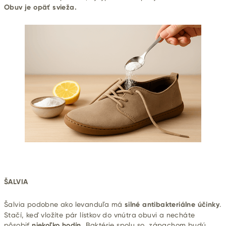
Obuv je opäť svieža.
ŠALVIA
Šalvia podobne ako levanduľa má
silné antibakteriálne účinky
.
Stačí, keď vložíte pár lístkov do vnútra obuvi a necháte
pôsobiť
niekoľko hodín.
Baktérie spolu so zápachom budú