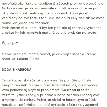
nevoňajú ako fialky a nepríjemný zápach preniká do topánok.
Najhoršia vec je, že sa
nemusíte ani zďaleka
nadmerne potiť,
aby ste dosiahli tento nepríjemný účinok, ktorý je veľmi
vzdialený od sviežosti. Stačí keď ste
obutí celý deň
alebo máte
doma len jeden pár topánok.
Problémom však nemusí byť len pot, ale aj topánky vyrobené
z
nekvalitných, umelých
materiálov a je problém na svete.
Čo s tým?
Máme problém, máme dôvod, je čas nájsť riešenie.. alebo
hneď
10 riešení.
Tu sú:
SÓDA BIKARBÓNA
Tento kuchynský zázrak vám nielenže pomôže pri čistení
bielych tenisiek, o čom si prečítate nabudúce, ale dokonca
vám pomôže aj s týmto problémom.
Čo treba urobiť?
Vezmite lyžičku sódy, v prípade silného zápachu radšej dve
a vysypte do tenisky.
Počkajte niekoľko hodín
, kým prášok
nasaje vlhkosť. Nakoniec musí byť sóda
dôkladne vysypaná