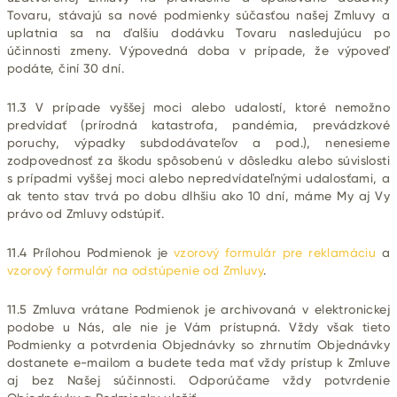
Tovaru, stávajú sa nové podmienky súčasťou našej Zmluvy a
uplatnia sa na ďalšiu dodávku Tovaru nasledujúcu po
účinnosti zmeny. Výpovedná doba v prípade, že výpoveď
podáte, činí
30 dní.
11.3 V prípade vyššej moci alebo udalostí, ktoré nemožno
predvídať (prírodná katastrofa, pandémia, prevádzkové
poruchy, výpadky subdodávateľov a pod.), nenesieme
zodpovednosť za škodu spôsobenú v dôsledku alebo súvislosti
s prípadmi vyššej moci alebo nepredvídateľnými udalosťami, a
ak tento stav trvá po dobu dlhšiu ako 10 dní, máme My aj Vy
právo od Zmluvy odstúpiť.
11.4 Prílohou Podmienok je
vzorový formulár pre reklamáciu
a
vzorový formulár na odstúpenie od Zmluvy
.
11.5 Zmluva vrátane Podmienok je archivovaná v elektronickej
podobe u Nás, ale nie je Vám prístupná. Vždy však tieto
Podmienky a potvrdenia Objednávky so zhrnutím Objednávky
dostanete e-mailom a budete teda mať vždy prístup k Zmluve
aj bez Našej súčinnosti. Odporúčame vždy potvrdenie