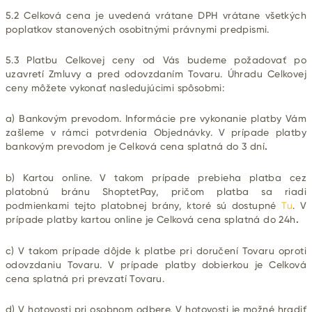
5.2 Celková cena je uvedená vrátane DPH vrátane všetkých
poplatkov stanovených osobitnými právnymi predpismi.
5.3 Platbu Celkovej ceny od Vás budeme požadovať po
uzavretí Zmluvy a pred odovzdaním Tovaru. Úhradu Celkovej
ceny môžete vykonať nasledujúcimi spôsobmi:
a) Bankovým prevodom. Informácie pre vykonanie platby Vám
zašleme v rámci potvrdenia Objednávky. V prípade platby
bankovým prevodom je Celková cena splatná do 3 dní
.
b) Kartou online. V takom prípade prebieha platba cez
platobnú bránu ShoptetPay, pričom platba sa riadi
podmienkami tejto platobnej brány, ktoré sú dostupné
Tu
. V
prípade platby kartou online je Celková cena splatná do 24h
.
c) V takom prípade dôjde k platbe pri doručení Tovaru oproti
odovzdaniu Tovaru. V prípade platby dobierkou je Celková
cena splatná pri prevzatí Tovaru.
d) V hotovosti pri osobnom odbere. V hotovosti je možné hradiť