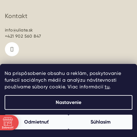
á
p
Kontakt
ä
info
@
uliate.sk
t
+421 902 560 847
i
e
Na prispôsobenie obsahu a reklám, poskytovanie
Informácie pre vás
funkcií sociálnych médií a analýzu návštevnosti
používame súbory cookie. Viac informácií
tu
.
Doprava a platba
Kontakt a mapa
Nastavenie
O nás
Obchodné podmienky
Odmietnuť
Súhlasím
Podmienky ochrany osobných údajov
Zobraziť
Vrátenie a reklamácia tovaru
e