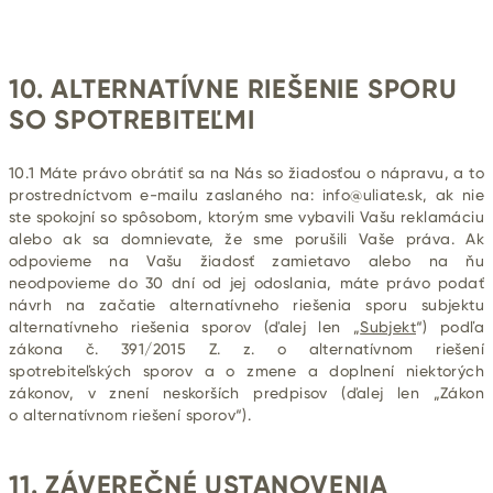
10. ALTERNATÍVNE RIEŠENIE SPORU
SO SPOTREBITEĽMI
10.1 Máte právo obrátiť sa na Nás so žiadosťou o nápravu, a to
prostredníctvom e-mailu zaslaného na:
info@uliate.sk
, ak nie
ste spokojní so spôsobom, ktorým sme vybavili Vašu reklamáciu
alebo ak sa domnievate, že sme porušili Vaše práva. Ak
odpovieme na Vašu žiadosť zamietavo alebo na ňu
neodpovieme do 30 dní od jej odoslania, máte právo podať
návrh na začatie alternatívneho riešenia sporu subjektu
alternatívneho riešenia sporov (ďalej len „
Subjekt
“) podľa
zákona č. 391/2015 Z. z. o alternatívnom riešení
spotrebiteľských sporov a o zmene a doplnení niektorých
zákonov, v znení neskorších predpisov (ďalej len „Zákon
o alternatívnom riešení sporov“).
11. ZÁVEREČNÉ USTANOVENIA