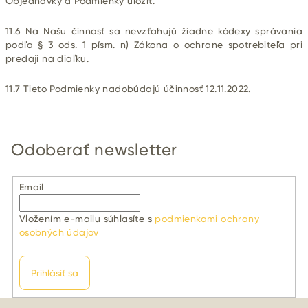
Objednávky a Podmienky uložiť.
11.6 Na Našu činnosť sa nevzťahujú žiadne kódexy správania
podľa § 3 ods. 1 písm. n) Zákona o ochrane spotrebiteľa pri
predaji
na diaľku.
11.7 Tieto Podmienky nadobúdajú účinnosť
12.11.2022
.
Odoberať newsletter
Email
Vložením e-mailu súhlasíte s
podmienkami ochrany
osobných údajov
Prihlásiť sa
Z