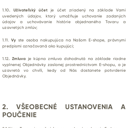
1.10
. Užívateľský účet
je účet zriadený na základe Vami
uvedených údajov, ktorý umožňuje uchovanie zadaných
údajov a uchovávanie histórie objednaného Tovaru a
uzavretých zmlúv;
1.11.
Vy
ste osoba nakupujúca na Našom E-shope, právnymi
predpismi označovaná ako kupujúci;
1.12
. Zmluva
je kúpna zmluva dohodnutá na základe riadne
vyplnenej Objednávky zaslanej prostredníctvom E-shopu, a je
uzavretá vo chvíli, kedy od Nás dostanete potvrdenie
Objednávky.
2. VŠEOBECNÉ USTANOVENIA A
POUČENIE