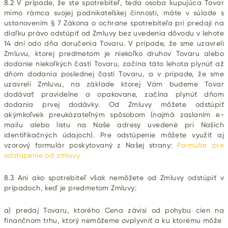
8.2 V prípade, že ste spotrebiteľ, teda osoba kupujúca Tovar
mimo rámca svojej podnikateľskej činnosti, máte v súlade s
ustanovením § 7 Zákona o ochrane spotrebiteľa pri predaji na
diaľku právo odstúpiť od Zmluvy bez uvedenia dôvodu v lehote
14 dní odo dňa doručenia Tovaru. V prípade, že sme uzavreli
Zmluvu, ktorej predmetom je niekoľko druhov Tovaru alebo
dodanie niekoľkých častí Tovaru, začína táto lehota plynúť až
dňom dodania poslednej časti Tovaru, a v prípade, že sme
uzavreli Zmluvu, na základe ktorej Vám budeme Tovar
dodávať pravidelne a opakovane, začína plynúť dňom
dodania prvej dodávky. Od Zmluvy môžete odstúpiť
akýmkoľvek preukázateľným spôsobom (najmä zaslaním e-
mailu alebo listu na Naše adresy uvedené pri Našich
identifikačných údajoch). Pre odstúpenie môžete využiť aj
vzorový formulár poskytovaný z Našej strany:
Formulár pre
odstúpenie od zmluvy.
8.3 Ani ako spotrebiteľ však nemôžete od Zmluvy odstúpiť v
prípadoch, keď je predmetom Zmluvy:
a) predaj Tovaru, ktorého Cena závisí od pohybu cien na
finančnom trhu, ktorý nemôžeme ovplyvniť a ku ktorému
môže