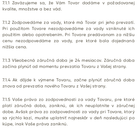
7.1.1 Zaväzujeme sa, že Vám Tovar dodáme v požadovanej
kvalite, množstve a bez vád.
7.1.2 Zodpovedáme za vady, ktoré má Tovar pri jeho prevzatí.
Pri použitom Tovare nezodpovedáme za vady vzniknuté ich
použitím alebo opotrebením. Pri Tovare predávanom za nižšiu
cenu nezodpovedáme za vady, pre ktoré bola dojednaná
nižšia cena.
7.1.3 Všeobecná záručná doba je 24 mesiacov. Záručná doba
začína plynúť od momentu prevzatia Tovaru z Vašej strany.
7.1.4 Ak dôjde k výmene Tovaru, začne plynúť záručná doba
znova od prevzatia nového Tovaru z Vašej strany.
7.1.5 Vaše práva zo zodpovednosti za vady Tovaru, pre ktoré
platí záručná doba, zaniknú, ak ich neuplatníte v záručnej
dobe. Avšak práva zo zodpovednosti za vady pri Tovare, ktorý
sa rýchlo kazí, musíte uplatniť najneskôr v deň nasledujúci po
kúpe, inak Vaše práva zaniknú.