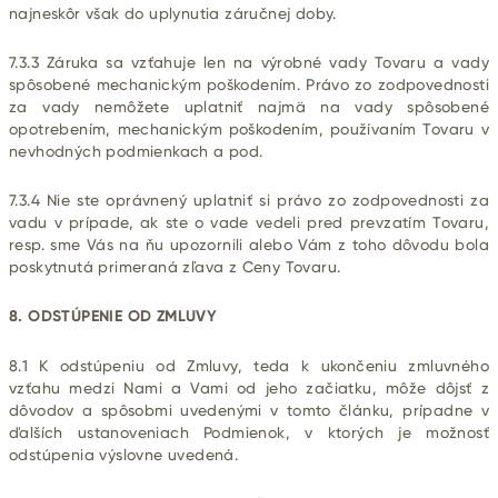
najneskôr však do uplynutia záručnej doby.
7.3.3 Záruka sa vzťahuje len na výrobné vady Tovaru a vady
spôsobené mechanickým poškodením. Právo zo zodpovednosti
za vady nemôžete uplatniť najmä na vady spôsobené
opotrebením, mechanickým poškodením, používaním Tovaru v
nevhodných podmienkach a pod.
7.3.4 Nie ste oprávnený uplatniť si právo zo zodpovednosti za
vadu v prípade, ak ste o vade vedeli pred prevzatím Tovaru,
resp. sme Vás na ňu upozornili alebo Vám z toho dôvodu bola
poskytnutá primeraná zľava z Ceny Tovaru.
8. ODSTÚPENIE OD ZMLUVY
8.1 K odstúpeniu od Zmluvy, teda k ukončeniu zmluvného
vzťahu medzi Nami a Vami od jeho začiatku, môže dôjsť z
dôvodov a spôsobmi uvedenými v tomto článku, prípadne v
ďalších ustanoveniach Podmienok, v ktorých je možnosť
odstúpenia výslovne uvedená.