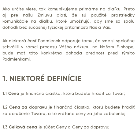
Ako určite viete, tak komunikujeme primárne na diaľku. Preto
aj pre našu Zmluvu platí, že sú použité prostriedky
komunikácie na diaľku, ktoré umožňujú, aby sme sa spolu
dohodli bez súčasnej fyzickej prítomnosti Nás a Vás.
Ak niektorá časť Podmienok odporuje tomu, čo sme si spoločne
schválili v rámci procesu Vášho nákupu na Našom E-shope,
bude mať táto konkrétna dohoda prednosť pred týmito
Podmienkami.
1. NIEKTORÉ DEFINÍCIE
1.1
Cena
je finančná čiastka, ktorú budete hradiť za Tovar;
1.2
Cena za dopravu
je finančná čiastka, ktorú budete hradiť
za doručenie Tovaru, a to vrátane ceny za jeho zabalenie;
1.3
Celková cena
je súčet Ceny a Ceny za dopravu;