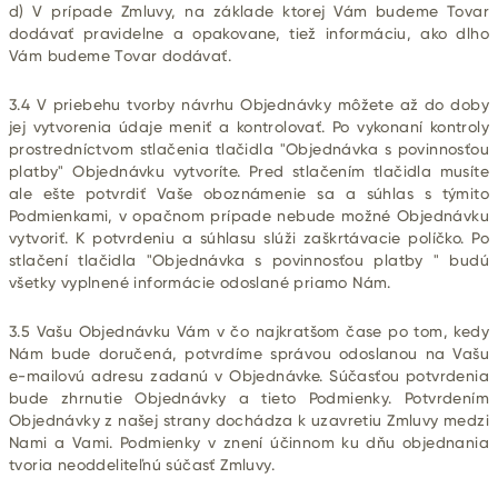
d) V prípade Zmluvy, na základe ktorej Vám budeme Tovar
dodávať pravidelne a opakovane, tiež informáciu, ako dlho
Vám budeme Tovar dodávať.
3.4 V priebehu tvorby návrhu Objednávky môžete až do doby
jej vytvorenia údaje meniť a kontrolovať. Po vykonaní kontroly
prostredníctvom stlačenia tlačidla "Objednávka s povinnosťou
platby" Objednávku vytvoríte. Pred stlačením tlačidla musíte
ale ešte potvrdiť Vaše oboznámenie sa a súhlas s týmito
Podmienkami, v opačnom prípade nebude možné Objednávku
vytvoriť. K potvrdeniu a súhlasu slúži zaškrtávacie políčko. Po
stlačení tlačidla "Objednávka s povinnosťou platby " budú
všetky vyplnené informácie odoslané priamo Nám.
3.5 Vašu Objednávku Vám v čo najkratšom čase po tom, kedy
Nám bude doručená, potvrdíme správou odoslanou na Vašu
e-mailovú adresu zadanú v Objednávke. Súčasťou potvrdenia
bude zhrnutie Objednávky a tieto Podmienky. Potvrdením
Objednávky z našej strany dochádza k uzavretiu Zmluvy medzi
Nami a Vami. Podmienky v znení účinnom ku dňu objednania
tvoria neoddeliteľnú súčasť Zmluvy.