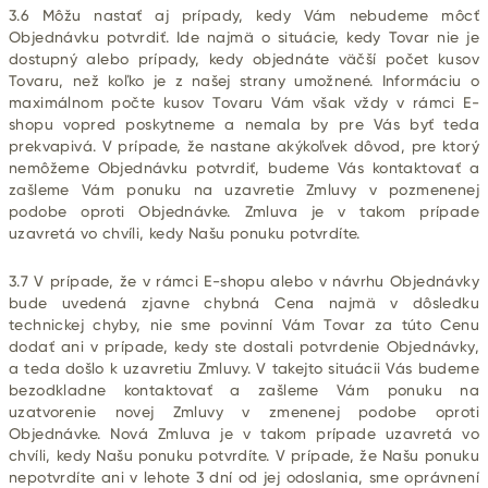
3.6 Môžu nastať aj prípady, kedy Vám nebudeme môcť
Objednávku potvrdiť. Ide najmä o situácie, kedy Tovar nie je
dostupný alebo prípady, kedy objednáte väčší počet kusov
Tovaru, než koľko je z našej strany umožnené. Informáciu o
maximálnom počte kusov Tovaru Vám však vždy v rámci E-
shopu vopred poskytneme a nemala by pre Vás byť teda
prekvapivá. V prípade, že nastane akýkoľvek dôvod, pre ktorý
nemôžeme Objednávku potvrdiť, budeme Vás kontaktovať a
zašleme Vám ponuku na uzavretie Zmluvy v pozmenenej
podobe oproti Objednávke. Zmluva je v takom prípade
uzavretá vo chvíli, kedy Našu ponuku potvrdíte.
3.7 V prípade, že v rámci E-shopu alebo v návrhu Objednávky
bude uvedená zjavne chybná Cena najmä v dôsledku
technickej chyby, nie sme povinní Vám Tovar za túto Cenu
dodať ani v prípade, kedy ste dostali potvrdenie Objednávky,
a teda došlo k uzavretiu Zmluvy. V takejto situácii Vás budeme
bezodkladne kontaktovať a zašleme Vám ponuku na
uzatvorenie novej Zmluvy v zmenenej podobe oproti
Objednávke. Nová Zmluva je v takom prípade uzavretá vo
chvíli, kedy Našu ponuku potvrdíte. V prípade, že Našu ponuku
nepotvrdíte ani v lehote 3 dní od jej odoslania, sme oprávnení