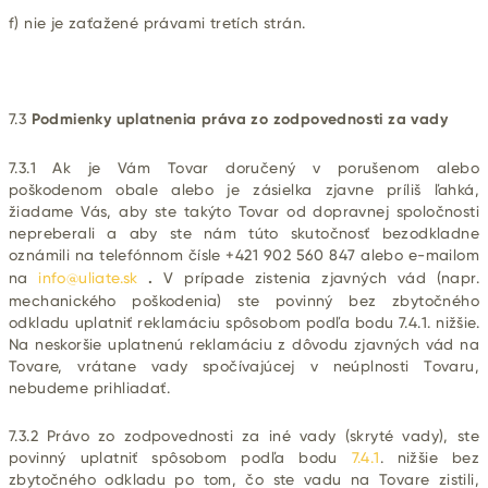
f) nie je zaťažené právami tretích strán.
7.3
Podmienky uplatnenia práva zo zodpovednosti za vady
7.3.1 Ak je Vám Tovar doručený v porušenom alebo
poškodenom obale alebo je zásielka zjavne príliš ľahká,
žiadame Vás, aby ste takýto Tovar od dopravnej spoločnosti
nepreberali a aby ste nám túto skutočnosť bezodkladne
oznámili na telefónnom čísle +421 902 560 847
alebo e-mailom
na
info@uliate.sk
.
V prípade zistenia zjavných vád (napr.
mechanického poškodenia) ste povinný bez zbytočného
odkladu uplatniť reklamáciu spôsobom podľa bodu 7.4.1. nižšie.
Na neskoršie uplatnenú reklamáciu z dôvodu zjavných vád na
Tovare, vrátane vady spočívajúcej v neúplnosti Tovaru,
nebudeme prihliadať.
7.3.2 Právo zo zodpovednosti za iné vady (skryté vady), ste
povinný uplatniť spôsobom podľa bodu
7.4.1
. nižšie bez
zbytočného odkladu po tom, čo ste vadu na Tovare zistili,