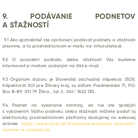
9. PODÁVANIE PODNETOV
A SŤAŽNOSTÍ
9.1 Ako spotrebiteľ ste oprávnení podávať podnety a sťažnosti
písomne, a to prostredníctvom e-mailu na:
info@uliate.sk
9.2 O posúdení podnetu alebo sťažnosti Vás budeme
informovať e-mailom zaslaným na Váš e-mail.
9.3 Orgánom dozoru je Slovenská obchodná inšpekcia
(SOI)
,
Inšpektorát SOI pre
Žilinsky kraj
, so sídlom: Predmestská 71, P.O.
Box B-89; 011 79 Žilina , tel. č. 041/ 7632 130.
9.4 Podnet na vykonanie kontroly, ak nie ste spokojní
s vybavením Vášho podnetu alebo sťažnosti môžete podať aj
elektronicky prostredníctvom platformy dostupnej na webovej
stránke
https://www.soi.sk/sk/Podavanie-podnetov-staznosti-
navrhov-a-ziadosti.soi
.