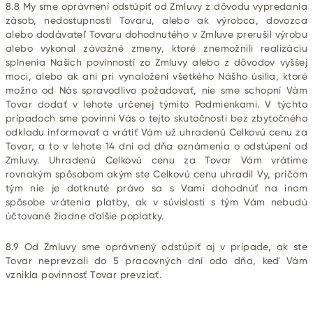
8.8 My sme oprávnení odstúpiť od Zmluvy z dôvodu vypredania
zásob, nedostupnosti Tovaru, alebo ak výrobca, dovozca
alebo dodávateľ Tovaru dohodnutého v Zmluve prerušil výrobu
alebo vykonal závažné zmeny, ktoré znemožnili realizáciu
splnenia Našich povinností zo Zmluvy alebo z dôvodov vyššej
moci, alebo ak ani pri vynaložení všetkého Nášho úsilia, ktoré
možno od Nás spravodlivo požadovať, nie sme schopní Vám
Tovar dodať v lehote určenej týmito Podmienkami. V týchto
prípadoch sme povinní Vás o tejto skutočnosti bez zbytočného
odkladu informovať a vrátiť Vám už uhradenú Celkovú cenu za
Tovar, a to v lehote 14 dní od dňa oznámenia o odstúpení od
Zmluvy. Uhradenú Celkovú cenu za Tovar Vám vrátime
rovnakým spôsobom akým ste Celkovú cenu uhradil Vy, pričom
tým nie je dotknuté právo sa s Vami dohodnúť na inom
spôsobe vrátenia platby, ak v súvislosti s tým Vám nebudú
účtované žiadne ďalšie poplatky.
8.9 Od Zmluvy sme oprávnený odstúpiť aj v prípade, ak ste
Tovar neprevzali do 5 pracovných dní odo dňa, keď Vám
vznikla povinnosť Tovar prevziať.