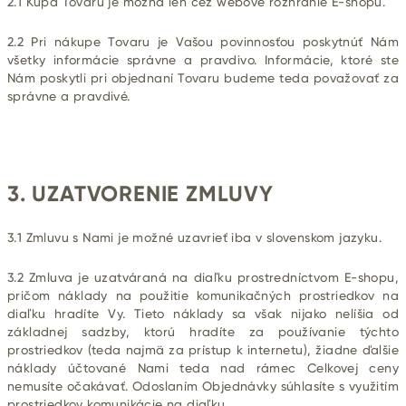
2.1 Kúpa Tovaru je možná len cez webové rozhranie E-shopu.
2.2 Pri nákupe Tovaru je Vašou povinnosťou poskytnúť Nám
všetky informácie správne a pravdivo. Informácie, ktoré ste
Nám poskytli pri objednaní Tovaru budeme teda považovať za
správne a pravdivé.
3. UZATVORENIE ZMLUVY
3.1 Zmluvu s Nami je možné uzavrieť iba v slovenskom jazyku.
3.2 Zmluva je uzatváraná na diaľku prostredníctvom E-shopu,
pričom náklady na použitie komunikačných prostriedkov na
diaľku hradíte Vy. Tieto náklady sa však nijako nelíšia od
základnej sadzby, ktorú hradíte za používanie týchto
prostriedkov (teda najmä za prístup k internetu), žiadne ďalšie
náklady účtované Nami teda nad rámec Celkovej ceny
nemusíte očakávať. Odoslaním Objednávky súhlasíte s využitím
prostriedkov komunikácie na diaľku.