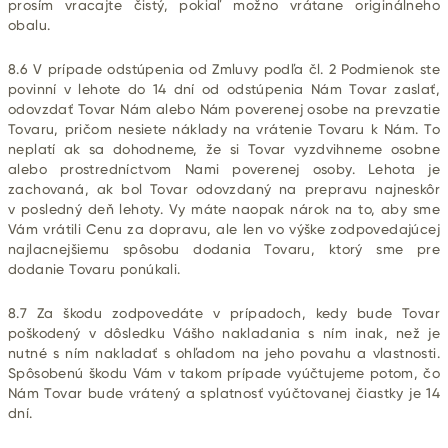
prosím vracajte čistý, pokiaľ možno vrátane originálneho
obalu.
8.6 V prípade odstúpenia od Zmluvy podľa čl. 2 Podmienok ste
povinní v lehote do 14 dní od odstúpenia Nám Tovar zaslať,
odovzdať Tovar Nám alebo Nám poverenej osobe na prevzatie
Tovaru, pričom
nesiete náklady na vrátenie Tovaru k Nám. To
neplatí ak sa dohodneme, že si Tovar vyzdvihneme osobne
alebo prostredníctvom Nami poverenej osoby. Lehota je
zachovaná, ak bol Tovar odovzdaný na prepravu najneskôr
v posledný deň lehoty. Vy máte naopak nárok na to, aby sme
Vám vrátili Cenu za dopravu, ale len vo výške zodpovedajúcej
najlacnejšiemu spôsobu dodania Tovaru, ktorý sme pre
dodanie Tovaru ponúkali.
8.7 Za škodu zodpovedáte v prípadoch, kedy bude Tovar
poškodený v dôsledku Vášho nakladania s ním inak, než je
nutné s ním nakladať s ohľadom na jeho povahu a vlastnosti.
Spôsobenú škodu Vám v takom prípade vyúčtujeme potom, čo
Nám Tovar bude vrátený a splatnosť vyúčtovanej čiastky je 14
dní.