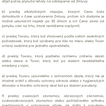
dôjsť počas plynutia lehoty na odstúpenie od Zmluvy;
b) predaj alkoholických nápojov, ktorých Cena bola
dohodnutá v čase uzatvorenia Zmluvy, pričom ich dodanie je
možné uskutočniť najskôr po 30 dňoch a ich Cena závisí od
pohybu cien na trhu, ktoré nemôžeme ovplyvniť;
c) predaj Tovaru, ktorý bol zhotovený podľa vašich osobitných
požiadaviek, ktorý bol vyrobený pre Vás na mieru alebo Tovar
určený osobitne pre jedného spotrebiteľa;
d) predaj Tovaru, ktorý podlieha rýchlemu zníženiu akosti
alebo skaze a Tovar, ktorý bol po dodaní neoddeliteľne
zmiešaný s iným;
e) predaj Tovaru uzavretého v ochrannom
obale, ktorý nie je
vhodné vrátiť z dôvodu ochrany zdravia alebo z hygienických
dôvodov a ktorého ochranný obal bol po dodaní porušený;
f) predaj zvukových záznamov, obrazových záznamov,
zvukovoobrazových záznamov alebo počítačového softvéru
predávaných v ochrannom obale, ak došlo k porušeniu