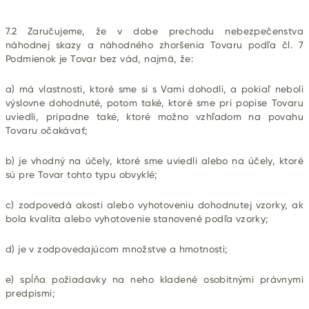
7.2 Zaručujeme, že v dobe prechodu nebezpečenstva
náhodnej skazy a náhodného zhoršenia Tovaru podľa čl. 7
Podmienok je Tovar bez vád, najmä, že:
a) má vlastnosti, ktoré sme si s Vami dohodli, a pokiaľ neboli
výslovne dohodnuté, potom také, ktoré sme pri popise Tovaru
uviedli, prípadne také, ktoré možno vzhľadom na povahu
Tovaru očakávať;
b) je vhodný na účely, ktoré sme uviedli alebo na účely, ktoré
sú pre Tovar tohto typu obvyklé;
c) zodpovedá akosti alebo vyhotoveniu dohodnutej vzorky, ak
bola kvalita alebo vyhotovenie stanovené podľa vzorky;
d) je v zodpovedajúcom množstve a hmotnosti;
e) spĺňa požiadavky na neho kladené osobitnými právnymi
predpismi;