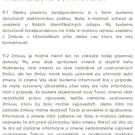
11.1 Všetku písomnú korešpondenciu si s Vami budeme
doručovať elektronickou poštou. Naša e-mailová adresa je
uvedená u Našich identifikačných údajov. My budeme
doručovať korešpondenciu na Vašu e-mailovú adresu uvedenú
v Zmluve, v Užívateľskom účte alebo cez ktorú ste nás
kontaktovali.
11.2 Zmluvu je možné meniť len na základe našej písomnej
dohody. My sme však oprávnení zmeniť a doplniť tieto
Podmienky, táto zmena sa však nedotkne už uzatvorených
Zmlúv, ale len Zmlúv, ktoré budú uzavreté po účinnosti tejto
zmeny. O zmene Vás však budeme informovať iba v prípade,
že máte vytvorený Užívateľský účet (aby ste túto informáciu
mali v prípade, že budete objednávať nový Tovar, zmena však
nezakladá právo výpovede, keďže nemáme uzatvorenú
Zmluvu, ktorú by bolo možné vypovedať), alebo Vám na
základe Zmluvy máme dodávať Tovar pravidelne a opakovane.
Informácie o zmene Vám zašleme na Vašu e-mailovú adresu
najmenej 14 dní pred účinnosťou tejto zmeny. Pokiaľ od Vás do
14 dní od zaslanie informácie o zmene nedostaneme výpoveď
uzatvorenej Zmluvy na pravidelné a opakované dodávky