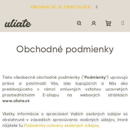
Prejsť
OBUVAME.SK JE TERAZ ULIATE.
na
obsah
Nákupn
Hľadať
Prihlásenie
Obchodné podmienky
košík
Tieto všeobecné obchodné podmienky ("
Podmienky
") upravujú
práva a povinnosti Vás, ako kupujúcich a Nás ako
predávajúceho v rámci zmluvných vzťahov uzavretých
prostredníctvom E-shopu na webových stránkach
www.uliate.sk
Všetky informácie o spracúvaní Vašich osobných údajov sú
obsiahnuté v zásadách spracúvania osobných údajov, ktoré
nájdete tu
Podmienky ochrany osobných údajov
.