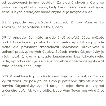
od uzatvorenej Zmluvy odstúpiť. Za zjavnú chybu v Cene sa
považuje napríklad situácia, kedy Cena nezodpovedá obvyklej
cene u iných predajcov alebo chýba či je navyše číslica.
3.8 V prípade, kedy dôjde k uzavretiu Zmluvy, Vám vzniká
záväzok na zaplatenie Celkovej ceny.
3.9 V prípade, že máte zriadený Užívateľský účet, môžete
urobiť Objednávku prostredníctvom neho. Aj v takom prípade
máte ale povinnosť skontrolovať správnosť, pravdivosť a
úplnosť predvyplnených údajov. Spôsob tvorby Objednávky je
však totožný, ako v prípade kupujúceho bez Užívateľského
účtu, výhodou však je, že nie je potrebné opakovane vyplňovať
Vaše identifikačné údaje.
3.10 V niektorých prípadoch umožňujeme na nákup Tovaru
využiť zľavu. Pre poskytnutie zľavy je potrebné, aby ste v rámci
návrhu Objednávky vyplnili údaje o tejto zľave do vopred
určeného poľa. Ak tak urobíte, bude Vám Tovar poskytnutý so
zľavou.