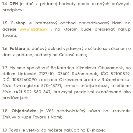
1.4
DPH
je daň z pridanej hodnoty podľa platných právnych
predpisov;
1.5.
E-shop
je internetový obchod prevádzkovaný Nami na
adrese
www.uliate.sk
, na ktorom bude prebiehať nákup
Tovaru;
1.6.
Faktúra
je daňový doklad vystavený v súlade so zákonom o
dani z pridanej hodnoty na Celkovú cenu;
1.7. My sme spoločnosť Bc.Katarína Klimeková Obuvame.sk, so
sídlom Liptovská 2127/10, 03401 Ružomberok, IČO 52100529,
DIČ: 1083260090 zapísaná Okresnonm úrade v Ružomberoku,
číslo živn.registra: 570-15771
,
e-mail: info@uliate.sk, telefónne
číslo +421 902 560 847, právnymi predpismi označovaná ako
predávajúci;
1.8.
Objednávka
je Váš neodvolateľný návrh na uzavretie
Zmluvy o kúpe Tovaru s Nami;
1.9.
Tovar
je všetko, čo môžete nakúpiť na E-shope
;