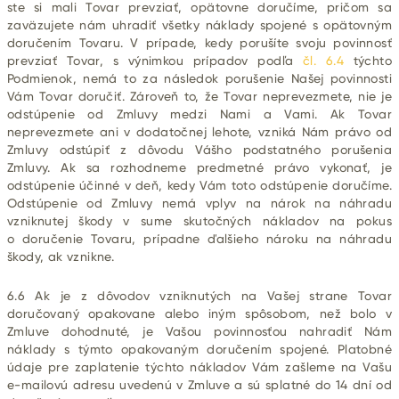
ste si mali Tovar prevziať, opätovne doručíme, pričom sa
zaväzujete nám uhradiť všetky náklady spojené s opätovným
doručením Tovaru. V prípade, kedy porušíte svoju povinnosť
prevziať Tovar, s výnimkou prípadov podľa
čl. 6.4
týchto
Podmienok, nemá to za následok porušenie Našej povinnosti
Vám Tovar doručiť. Zároveň to, že Tovar neprevezmete, nie je
odstúpenie od Zmluvy medzi Nami a Vami. Ak Tovar
neprevezmete ani v dodatočnej lehote, vzniká Nám právo od
Zmluvy odstúpiť z dôvodu Vášho podstatného porušenia
Zmluvy. Ak sa rozhodneme predmetné právo vykonať, je
odstúpenie účinné v deň, kedy Vám toto odstúpenie doručíme.
Odstúpenie od Zmluvy nemá vplyv na nárok na náhradu
vzniknutej škody v sume skutočných nákladov na pokus
o doručenie Tovaru,
prípadne ďalšieho nároku na náhradu
škody, ak vznikne.
6.6 Ak je z dôvodov vzniknutých na Vašej strane Tovar
doručovaný opakovane alebo iným spôsobom, než bolo v
Zmluve dohodnuté, je Vašou povinnosťou nahradiť Nám
náklady s týmto opakovaným doručením spojené. Platobné
údaje pre zaplatenie týchto nákladov Vám zašleme na Vašu
e-mailovú adresu uvedenú v Zmluve a sú splatné do 14 dní od