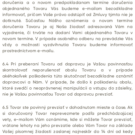
doručenia a o novom predpokladanom termíne doručenia
objednaného Tovaru Vás budeme e-mailom bezodkladne
informovať, pričom Vaše právo odstúpiť od Zmluvy týmto nie je
dotknuté. Súčasťou Nášho oznámenia o novom termíne
doručenia Tovaru je aj Naša žiadosť adresovaná Vám na
vyjadrenie, či trváte na dodaní Vami objednaného Tovaru v
novom termíne. V prípade osobného odberu na prevádzke Vás
vždy o možnosti vyzdvihnutia Tovaru budeme informovať
prostredníctvom e-mailu.
6.4 Pri preberaní Tovaru od dopravcu je Vašou povinnosťou
skontrolovať neporušenosť obalu Tovaru a v prípade
akéhokoľvek poškodenia túto skutočnosť bezodkladne oznámiť
dopravcovi a Nám. V prípade, že došlo k poškodeniu obalu,
ktoré svedčí o neoprávnenej manipulácii a vstupu do zásielky,
nie je Vašou povinnosťou Tovar od dopravcu prevziať.
6.5 Tovar ste povinný prevziať v dohodnutom mieste a čase. Ak
si doručovaný Tovar neprevezmete podľa predchádzajúcej
vety, e-mailom Vám oznámime, kde si môžete Tovar prevziať,
vrátane lehoty na jeho prevzatie alebo Vám Tovar na základe
Vašej písomnej žiadosti zaslanej najneskôr do 14 dní od kedy