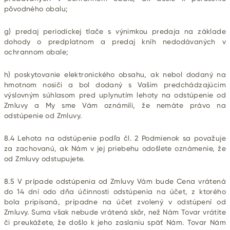
pôvodného obalu;
g) predaj periodickej tlače s výnimkou predaja na základe
dohody o predplatnom a predaj kníh nedodávaných v
ochrannom obale;
h) poskytovanie elektronického obsahu, ak nebol dodaný na
hmotnom nosiči a bol dodaný s Vašim predchádzajúcim
výslovným súhlasom pred uplynutím lehoty na odstúpenie od
Zmluvy a My sme Vám oznámili, že nemáte právo na
odstúpenie od Zmluvy.
8.4 Lehota na odstúpenie podľa čl. 2 Podmienok sa považuje
za zachovanú, ak Nám v jej priebehu odošlete oznámenie, že
od Zmluvy odstupujete.
8.5 V prípade odstúpenia od Zmluvy Vám bude Cena vrátená
do 14 dní odo dňa účinnosti odstúpenia na účet, z ktorého
bola pripísaná, prípadne na účet zvolený v odstúpení od
Zmluvy. Suma však nebude vrátená skôr, než Nám Tovar vrátite
či preukážete, že došlo k jeho zaslaniu späť Nám. Tovar Nám