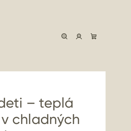
Hľadať
Prihlásenie
Nákupný
košík
deti – teplá
 v chladných