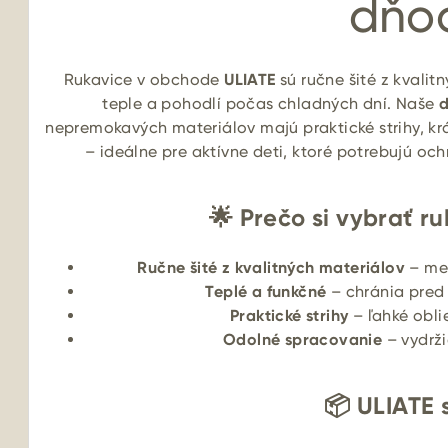
dňo
Rukavice v obchode
ULIATE
sú ručne šité z kvalit
teple a pohodlí počas chladných dní. Naše
d
nepremokavých materiálov majú praktické strihy, k
– ideálne pre aktívne deti, ktoré potrebujú oc
🌟 Prečo si vybrať ru
Ručne šité z kvalitných materiálov
– mer
Teplé a funkčné
– chránia pred
Praktické strihy
– ľahké obli
Odolné spracovanie
– vydrž
📦 ULIATE s