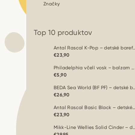
Značky
Top 10 produktov
Antal Rascal K-Pop – detské b
€23,90
Philadelphia včelí vosk – balzam na kožu a drevo
€5,90
BEDA Sea World (BF PF) – detské
€26,90
Antal Rascal Basic Black – detské barefoot 
€23,90
Mikk-Line Wellies Solid Cinder – 
€29,95