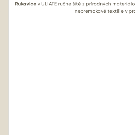
Rukavice
v ULIATE ručne šité z prírodných materiálov
nepremokavé textílie v pr