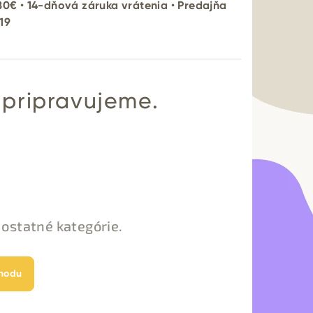
80€
•
14-dňová záruka vrátenia
•
Predajňa
19
 pripravujeme.
 ostatné kategórie.
hodu