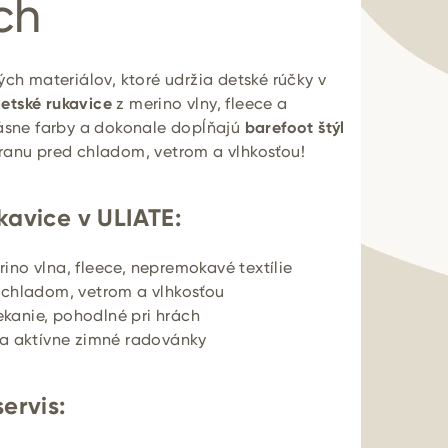
ch
ných materiálov, ktoré udržia detské rúčky v
etské rukavice
z merino vlny, fleece a
rásne farby a dokonale dopĺňajú
barefoot štýl
hranu pred chladom, vetrom a vlhkosťou!
kavice v ULIATE:
ino vlna, fleece, nepremokavé textílie
 chladom, vetrom a vlhkosťou
ekanie, pohodlné pri hrách
ia aktívne zimné radovánky
ervis: