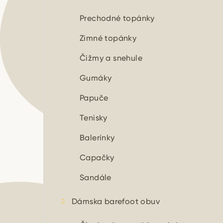
n
ý
Prechodné topánky
p
Zimné topánky
a
Čižmy a snehule
n
Gumáky
e
Papuče
l
Tenisky
Balerínky
Capačky
Sandále
Dámska barefoot obuv