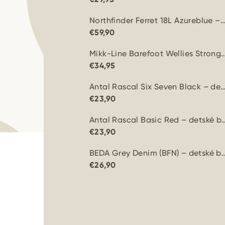
Northfinder Ferret 18L Azureblue – ľahký skialpový b
€59,90
Mikk-Line Barefoot Wellies Strong Blue – d
€34,95
Antal Rascal Six Seven Black – detské barefoot
€23,90
Antal Rascal Basic Red – detské
€23,90
BEDA Grey Denim (BFN) – detské ba
€26,90