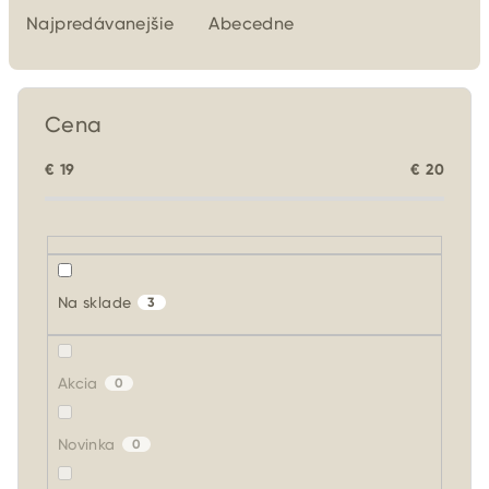
e
Najpredávanejšie
Abecedne
n
i
e
Cena
p
r
€
19
€
20
o
d
u
k
Na sklade
3
t
o
Akcia
v
0
Novinka
0