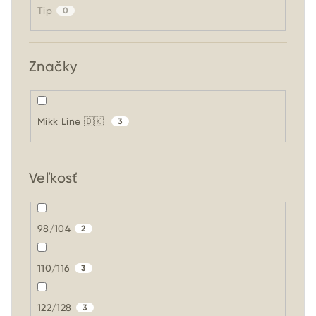
Tip
0
Značky
Mikk Line 🇩🇰
3
Veľkosť
98/104
2
110/116
3
122/128
3