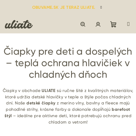
Prejsť
OBUVAME.SK JE TERAZ ULIATE.
na
obsah
Nákupn
Hľadať
Prihlásenie
Čiapky pre deti a dospelých
košík
– teplá ochrana hlavičiek v
chladných dňoch
Čiapky v obchode
ULIATE
sú ručne šité z kvalitných materiálov,
ktoré udržia detské hlavičky v teple a štýle počas chladných
dní. Naše
detské čiapky
z merino vlny, bavlny a fleece majú
pohodlné strihy, krásne farby a dokonale dopĺňajú
barefoot
štýl
– ideálne pre aktívne deti, ktoré potrebujú ochranu pred
chladom a vetrom!