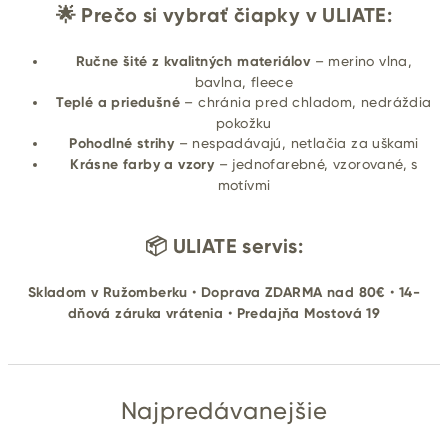
🌟 Prečo si vybrať čiapky v ULIATE:
Ručne šité z kvalitných materiálov
– merino vlna,
bavlna, fleece
Teplé a priedušné
– chránia pred chladom, nedráždia
pokožku
Pohodlné strihy
– nespadávajú, netlačia za uškami
Krásne farby a vzory
– jednofarebné, vzorované, s
motívmi
📦 ULIATE servis:
Skladom v Ružomberku
•
Doprava ZDARMA nad 80€
•
14-
dňová záruka vrátenia
•
Predajňa Mostová 19
Najpredávanejšie