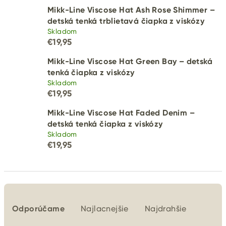
Mikk-Line Viscose Hat Ash Rose Shimmer –
detská tenká trblietavá čiapka z viskózy
Skladom
€19,95
Mikk-Line Viscose Hat Green Bay – detská
tenká čiapka z viskózy
Skladom
€19,95
Mikk-Line Viscose Hat Faded Denim –
detská tenká čiapka z viskózy
Skladom
€19,95
R
a
Odporúčame
Najlacnejšie
Najdrahšie
d