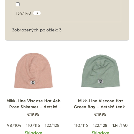
134/140
3
Zobrazených položiek:
3
V
ý
p
i
s
p
r
Mikk-Line Viscose Hat Ash
Mikk-Line Viscose Hat
o
Rose Shimmer – detská
Green Bay – detská tenká
tenká trblietavá čiapka z
čiapka z viskózy
€19,95
€19,95
d
viskózy
u
98/104
110/116
122/128
134/140
110/116
122/128
134/140
k
Skladom
Skladom