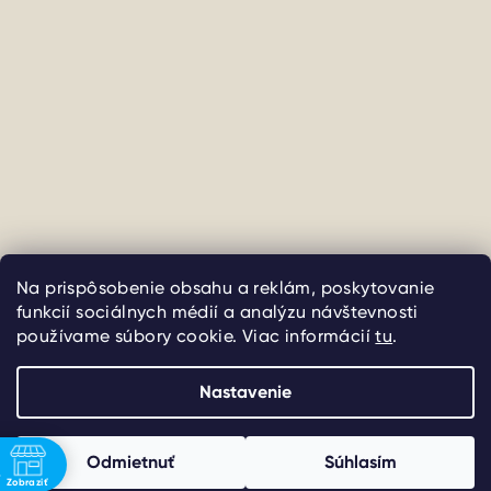
Sledovať na Instagrame
Na prispôsobenie obsahu a reklám, poskytovanie
funkcií sociálnych médií a analýzu návštevnosti
používame súbory cookie. Viac informácií
Copyright 2026
uliate
. Všetky práva vyhradené.
tu
.
Upraviť
nastavenie cookies
Nastavenie
Vytvoril Shoptet
Odmietnuť
Súhlasím
4
Zobraziť