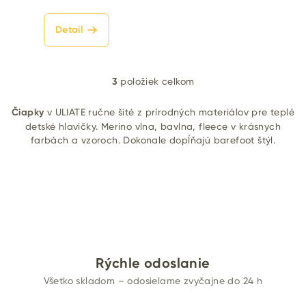
Detail
3
položiek celkom
O
v
Čiapky
v ULIATE ručne šité z prírodných materiálov pre teplé
l
detské hlavičky. Merino vlna, bavlna, fleece v krásnych
á
farbách a vzoroch. Dokonale dopĺňajú barefoot štýl.
d
a
c
i
e
p
r
v
Rýchle odoslanie
k
Všetko skladom – odosielame zvyčajne do 24 h
y