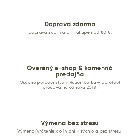
v
ý
p
i
Doprava zdarma
s
Doprava zdarma pri nákupe nad 80 €.
u
Overený e-shop & kamenná
predajňa
Osobné poradenstvo v Ružomberku – barefoot
predávame od roku 2018.
Výmena bez stresu
Výmena/vrátenie do 14 dní – rýchlo a bez stresu.