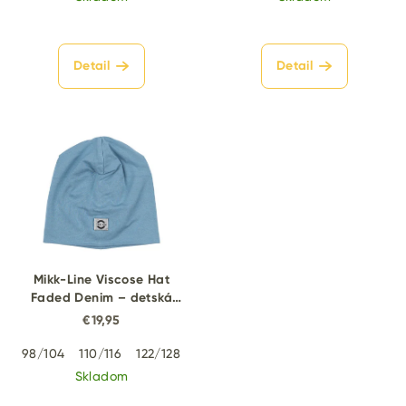
t
o
Detail
Detail
v
Mikk-Line Viscose Hat
Faded Denim – detská
tenká čiapka z viskózy
€19,95
98/104
110/116
122/128
134/140
Skladom