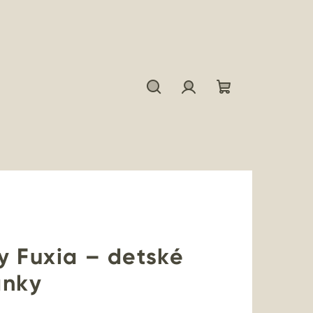
Hľadať
Prihlásenie
Nákupný
košík
y Fuxia – detské
ánky