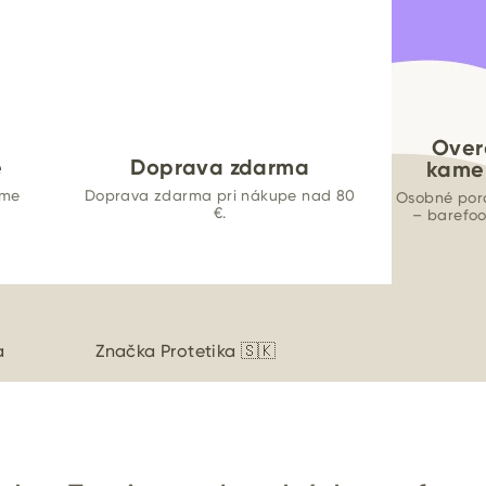
Over
e
Doprava zdarma
kame
ame
Doprava zdarma pri nákupe nad 80
Osobné por
€.
– barefo
a
Značka
Protetika 🇸🇰