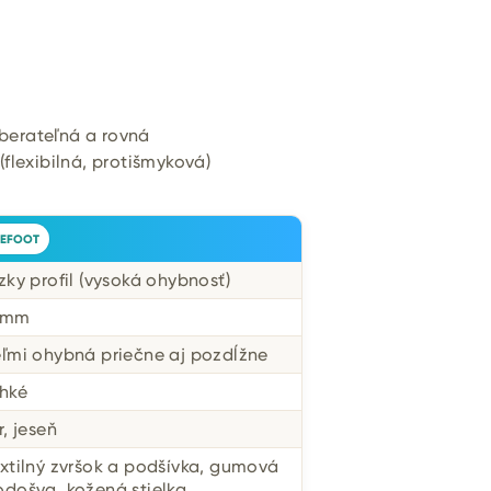
berateľná a rovná
flexibilná, protišmyková)
EFOOT
zky profil (vysoká ohybnosť)
 mm
eľmi ohybná priečne aj pozdĺžne
ahké
r, jeseň
xtilný zvršok a podšívka, gumová
odošva, kožená stielka