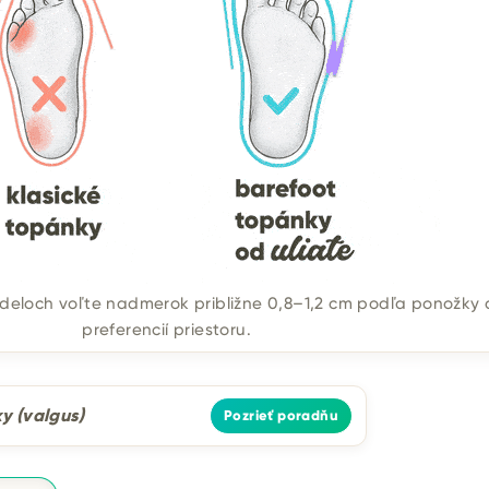
deloch voľte nadmerok približne 0,8–1,2 cm podľa ponožky 
preferencií priestoru.
y (valgus)
Pozrieť poradňu