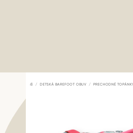
Prejsť
na
obsah
/
DETSKÁ BAREFOOT OBUV
/
PRECHODNÉ TOPÁNK
DOMOV