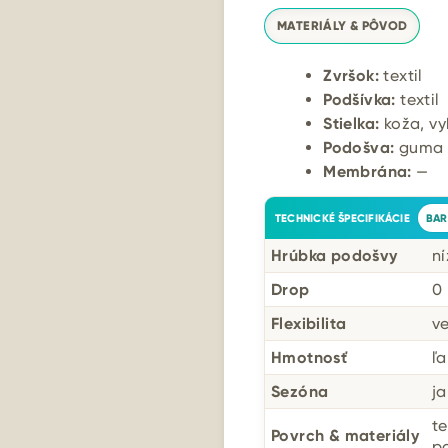
MATERIÁLY & PÔVOD
Zvršok:
textil
Podšívka:
textil
Stielka:
koža, vy
Podošva:
guma (
Membrána:
—
TECHNICKÉ ŠPECIFIKÁCIE
BAR
Hrúbka podošvy
ní
Drop
0
Flexibilita
v
Hmotnosť
ľ
Sezóna
ja
te
Povrch & materiály
p