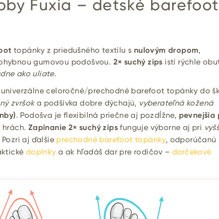
oby Fuxia – detské barefoot
oot
topánky z priedušného textilu s
nulovým dropom
,
a ohybnou gumovou podošvou.
2× suchý zips
istí rýchle obu
dne ako uliate
.
 univerzálne celoročné/prechodné barefoot topánky do šk
lný zvršok
a podšívka dobre dýchajú,
vyberateľná kožená
enby)
. Podošva je flexibilná priečne aj pozdĺžne,
pevnejšia
a hrách.
Zapínanie 2× suchý zips
funguje výborne aj pri
vyš
. Pozri aj ďalšie
prechodné barefoot topánky
, odporúčanú
aktické
doplnky
a ak hľadáš dar pre rodičov –
darčekové