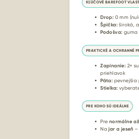
KĽÚČOVÉ BAREFOOT VLAS
Drop:
0 mm (nul
Špička:
široká, 
Podošva:
guma –
PRAKTICKÉ A OCHRANNÉ P
Zapínanie:
2× su
priehlavok
Päta:
pevnejšia 
Stielka:
vyberat
PRE KOHO SÚ IDEÁLNE
Pre
normálne až 
Na
jar a jeseň
– 