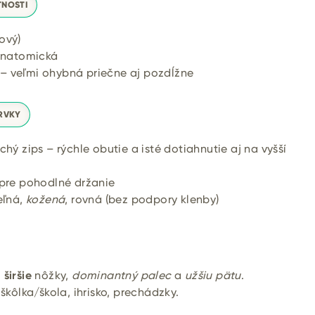
TNOSTI
ový)
anatomická
 veľmi ohybná priečne aj pozdĺžne
RVKY
chý zips – rýchle obutie a isté dotiahnutie aj na vyšší
pre pohodlné držanie
eľná,
kožená
, rovná (bez podpory klenby)
širšie
nôžky,
dominantný palec
a
užšiu pätu
.
škôlka/škola, ihrisko, prechádzky.