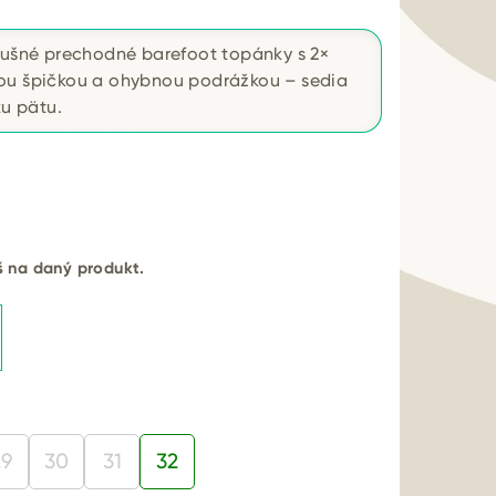
dušné prechodné barefoot topánky s 2×
ou špičkou a ohybnou podrážkou – sedia
ku pätu.
eš na daný produkt.
29
30
31
32