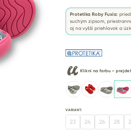
Protetika Roby Fuxia
: prie
suchým zipsom, priestrann
aj na vyšší priehlavok a úz
Klikni na farbu – prejd
VARIANT:
23
24
26
28