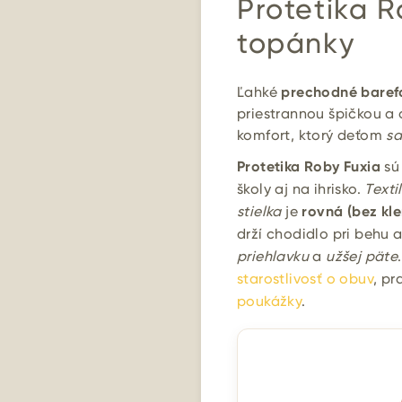
Protetika R
topánky
Ľahké
prechodné baref
priestrannou špičkou 
komfort, ktorý deťom
sa
Protetika Roby Fuxia
sú
školy aj na ihrisko.
Texti
stielka
je
rovná (bez kl
drží chodidlo pri behu 
priehlavku
a
užšej päte
starostlivosť o obuv
, pr
poukážky
.