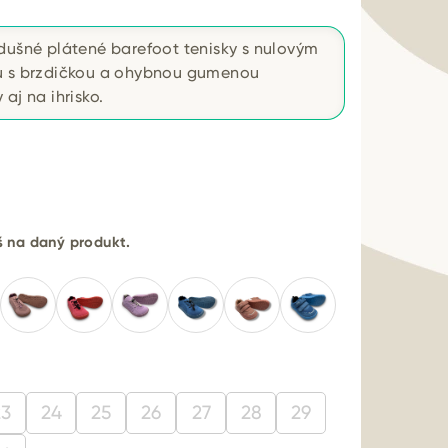
dušné plátené barefoot tenisky s nulovým
ou s brzdičkou a ohybnou gumenou
aj na ihrisko.
eš na daný produkt.
23
24
25
26
27
28
29