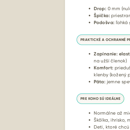
Drop:
0 mm (nul
Špička:
priestra
Podošva:
ľahká 
PRAKTICKÉ A OCHRANNÉ P
Zapínanie:
elas
na užší členok)
Komfort:
prieduš
klenby (kožený 
Päta:
jemne spev
PRE KOHO SÚ IDEÁLNE
Normálne až mier
Škôlka, ihrisko,
Deti, ktoré chcú