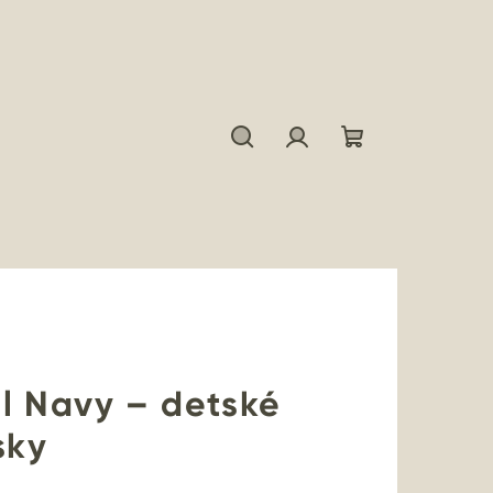
Hľadať
Prihlásenie
Nákupný
košík
l Navy – detské
sky