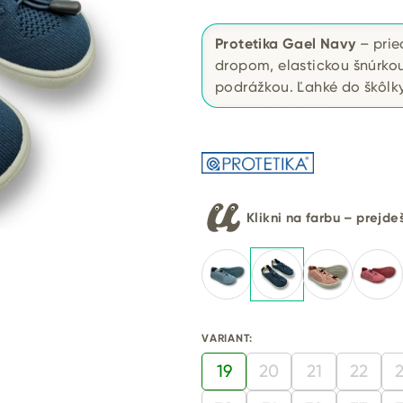
Protetika Gael Navy
– prie
dropom, elastickou šnúrk
podrážkou. Ľahké do škôlky 
Klikni na farbu – prejd
VARIANT:
19
20
21
22