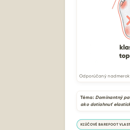
Odporúčaný nadmerok p
Téma:
Dominantný pal
ako dotiahnuť elastic
KĽÚČOVÉ BAREFOOT VLAS