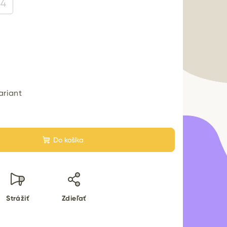
34
0
ariant
Do košíka
Strážiť
Zdieľať