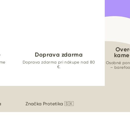
Over
e
Doprava zdarma
kame
ame
Doprava zdarma pri nákupe nad 80
Osobné por
€.
– barefo
a
Značka
Protetika 🇸🇰