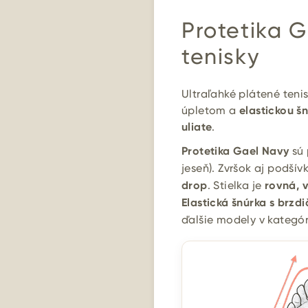
Protetika 
tenisky
Ultraľahké plátené teni
úpletom a
elastickou š
uliate
.
Protetika Gael Navy
sú 
jeseň). Zvršok aj podšív
drop
. Stielka je
rovná, 
Elastická šnúrka s brzd
ďalšie modely v kategór