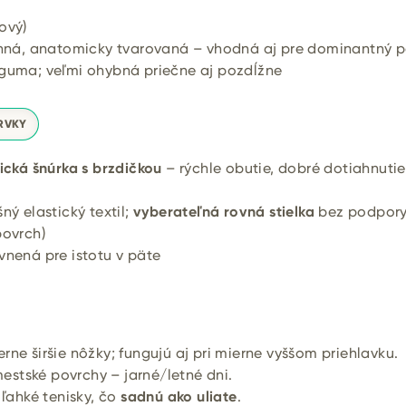
ový)
nná, anatomicky tvarovaná – vhodná aj pre dominantný p
guma; veľmi ohybná priečne aj pozdĺžne
RVKY
tická šnúrka s brzdičkou
– rýchle obutie, dobré dotiahnutie
ný elastický textil;
vyberateľná rovná stielka
bez podpor
povrch)
nená pre istotu v päte
ne širšie nôžky; fungujú aj pri mierne vyššom priehlavku.
 mestské povrchy – jarné/letné dni.
 ľahké tenisky, čo
sadnú ako uliate
.