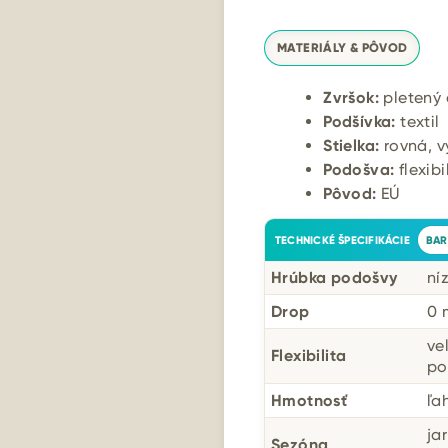
MATERIÁLY & PÔVOD
Zvršok:
pletený e
Podšívka:
textil
Stielka:
rovná, v
Podošva:
flexib
Pôvod:
EÚ
TECHNICKÉ ŠPECIFIKÁCIE
BAR
Hrúbka podošvy
ní
Drop
0
ve
Flexibilita
po
Hmotnosť
ľa
ja
Sezóna