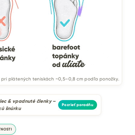
ri plátených teniskách ~0,5–0,8 cm podľa ponožky.
ec & vpadnuté členky –
Pozrieť poradňu
kú šnúrku
TNOSTI