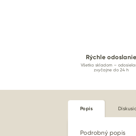
Rýchle odoslani
Všetko skladom – odosiel
zvyčajne do 24 h
Popis
Diskusi
Podrobný popis