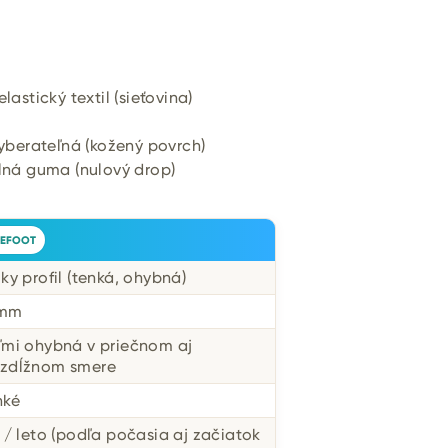
lastický textil (sieťovina)
yberateľná (kožený povrch)
ilná guma (nulový drop)
EFOOT
zky profil (tenká, ohybná)
 mm
ľmi ohybná v priečnom aj
zdĺžnom smere
hké
r / leto (podľa počasia aj začiatok