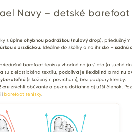
Gael Navy – detské barefoot
sky s
úplne ohybnou podrážkou (nulový drop)
, priedušným
núrkou s brzdičkou
. Ideálne do škôlky a na ihrisko –
sadnú 
priedušné barefoot tenisky vhodné na jar/leto (a suché dn
ka sú z elastického textilu,
podošva je flexibilná
a má
nulo
vyberateľná
(s koženým povrchom), bez podpory klenby.
ičkou
zrýchli obúvanie a pekne dotiahne aj užší členok. Pozr
ii
barefoot tenisky
.