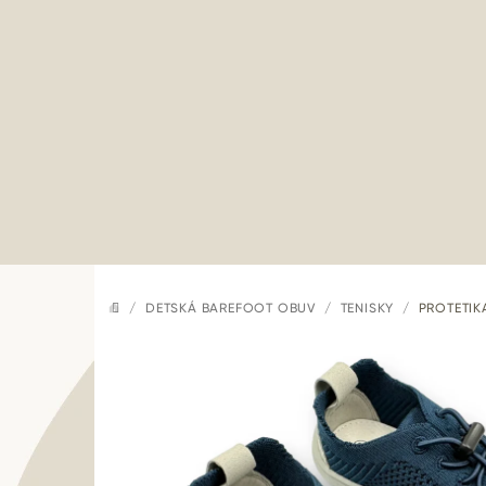
Prejsť
na
obsah
/
DETSKÁ BAREFOOT OBUV
/
TENISKY
/
PROTETIK
DOMOV