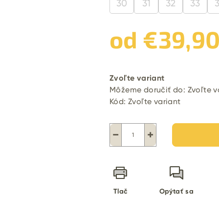
30
31
32
33
od
€39,9
Jednotková
cena:
Zvoľte variant
Môžeme doručiť do:
Zvoľte v
Kód:
Zvoľte variant
−
+
Tlač
Opýtať sa