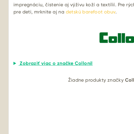
impregnáciu, čistenie aj výživu koží a textílií. Pre rý
pre deti, mrknite aj na
detskú barefoot obuv
.
Zobraziť viac o značke Collonil
Žiadne produkty značky
Coll