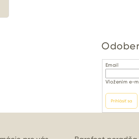
Odober
Email
Vložením e-ma
Prihlásiť sa