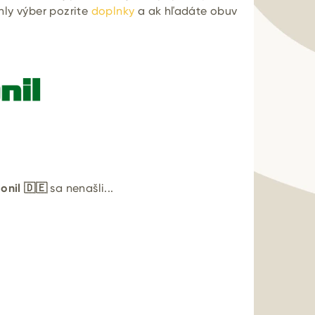
chly výber pozrite
doplnky
a ak hľadáte obuv
onil 🇩🇪
sa nenašli...