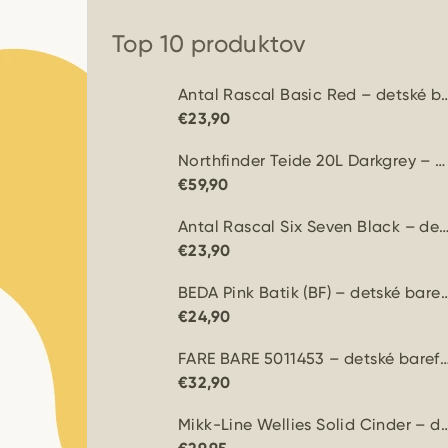
Top 10 produktov
Antal Rascal Basic Red – detské
€23,90
Northfinder Teide 20L Darkgrey – mestský roll-top batoh
€59,90
Antal Rascal Six Seven Black – detské barefoot
€23,90
BEDA Pink Batik (BF) – detské barefoot 
€24,90
FARE BARE 5011453 – detské barefoot topánky na
€32,90
Mikk-Line Wellies Solid Cinder – 