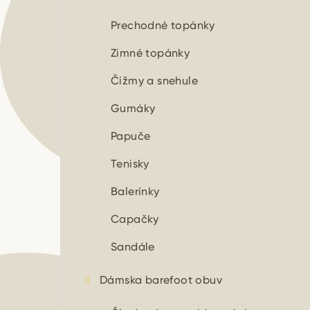
n
ý
Prechodné topánky
p
Zimné topánky
a
Čižmy a snehule
n
Gumáky
e
Papuče
l
Tenisky
Balerínky
Capačky
Sandále
Dámska barefoot obuv