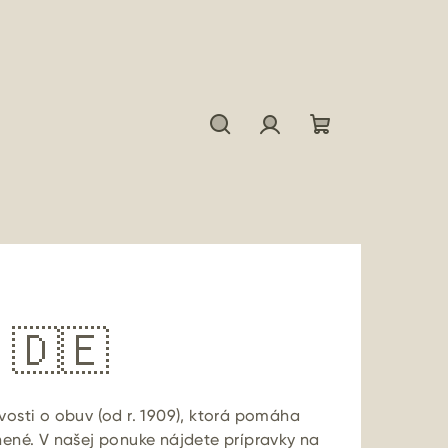
Hľadať
Prihlásenie
Nákupný
košík
l 🇩🇪
osti o obuv (od r. 1909), ktorá pomáha
nené. V našej ponuke nájdete prípravky na