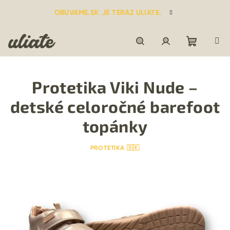
Prejsť
OBUVAME.SK JE TERAZ ULIATE.
na
obsah
Nákupn
Hľadať
Prihlásenie
Protetika Viki Nude –
košík
detské celoročné barefoot
topánky
PROTETIKA 🇸🇰