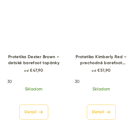
Protetika Dexter Brown –
Protetika Kimberly Red –
detské barefoot topánky
prechodné barefoot
topánky
€47,90
€51,90
od
od
30
30
Skladom
Skladom
Detail
Detail