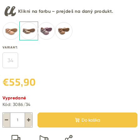
Klikni na farbu – prejdeš na daný produkt.
VARIANT:
34
€55,90
Jednotková
Vypredané
cena:
Kód:
3086/34
−
+
Do košíka