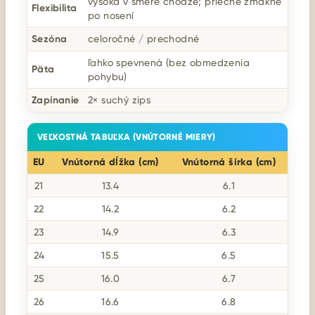
vysoká v smere chôdze; priečne zmäkne
Flexibilita
po nosení
Sezóna
celoročné / prechodné
ľahko spevnená (bez obmedzenia
Päta
pohybu)
Zapínanie
2× suchý zips
VEĽKOSTNÁ TABUĽKA (VNÚTORNÉ MIERY)
EU
Vnútorná dĺžka (cm)
Vnútorná šírka (cm)
21
13.4
6.1
22
14.2
6.2
23
14.9
6.3
24
15.5
6.5
25
16.0
6.7
26
16.6
6.8