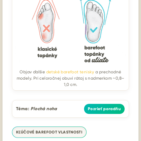
Objav ďalšie
detské barefoot tenisky
a prechodné
modely. Pri celoročnej obuvi rátaj s nadmerkom ~0,8–
1,0 cm.
Téma:
Plochá noha
Pozrieť poradňu
KĽÚČOVÉ BAREFOOT VLASTNOSTI