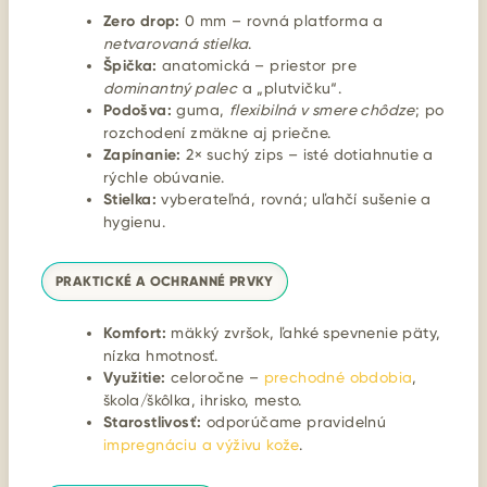
Zero drop:
0 mm – rovná platforma a
netvarovaná stielka
.
Špička:
anatomická – priestor pre
dominantný palec
a „plutvičku“.
Podošva:
guma,
flexibilná v smere chôdze
; po
rozchodení zmäkne aj priečne.
Zapínanie:
2× suchý zips – isté dotiahnutie a
rýchle obúvanie.
Stielka:
vyberateľná, rovná; uľahčí sušenie a
hygienu.
PRAKTICKÉ A OCHRANNÉ PRVKY
Komfort:
mäkký zvršok, ľahké spevnenie päty,
nízka hmotnosť.
Využitie:
celoročne –
prechodné obdobia
,
škola/škôlka, ihrisko, mesto.
Starostlivosť:
odporúčame pravidelnú
impregnáciu a výživu kože
.