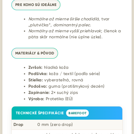
PRE KOHO SÚ IDEÁLNE
Normálne až mierne širšie chodidlá
, tvar
„plutvička“,
dominantný palec
.
Normálny až mierne vyšší priehlavok
; členok a
päta skôr normálne (nie úplne úzke).
MATERIÁLY & PÔVOD
Zvršok:
hladká koža
Podšívka:
koža / textil (podľa série)
Stielka:
vyberateľná, rovná
Podošva:
guma (protišmykový dezén)
Zapínanie:
2× suchý zips
Výroba:
Protetika (EÚ)
TECHNICKÉ ŠPECIFIKÁCIE
BAREFOOT
Drop
0 mm (zero drop)