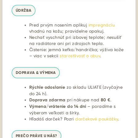
ÚDRŽBA
Pred prvým nosením aplikuj
impregnáciu
vhodnú na kožu; pravidelne opakuj.
Nechať vyschnúť pri izbovej teplote;
nesušiť
na radiátore ani pri zdrojoch tepla.
Čistenie: jemná kefka/handrička; výživa kože
– viac v sekcii
starostlivosť o obuv
.
DOPRAVA & VÝMENA
Rýchle odoslanie
zo skladu ULIATE (zvyčajne
do 24 h).
Doprava zdarma
pri nákupe nad
80 €
.
Výmena/vrátenie do 14 dní
– poradíme s
výberom veľkosti a šírky.
Hľadáš darček? Pozri
darčekové poukážky
.
PREČO PRÁVE U NÁS?