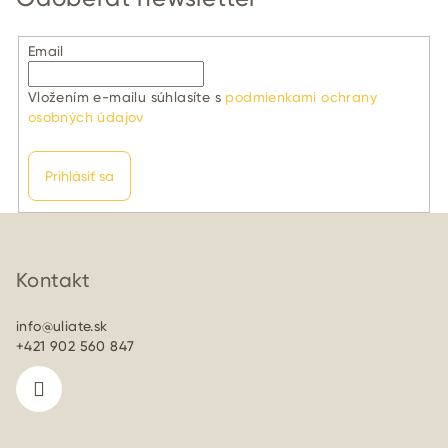
Email
Vložením e-mailu súhlasíte s
podmienkami ochrany
osobných údajov
Prihlásiť sa
Z
á
p
Kontakt
ä
info
@
uliate.sk
t
+421 902 560 847
i
e