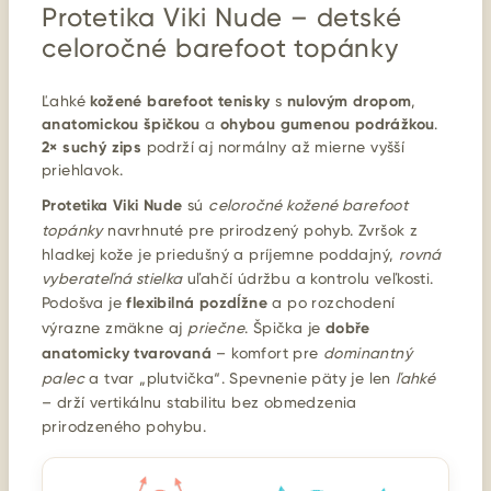
Protetika Viki Nude – detské
celoročné barefoot topánky
Ľahké
kožené barefoot tenisky
s
nulovým dropom
,
anatomickou špičkou
a
ohybou gumenou podrážkou
.
2× suchý zips
podrží aj normálny až mierne vyšší
priehlavok.
Protetika Viki Nude
sú
celoročné kožené barefoot
topánky
navrhnuté pre prirodzený pohyb. Zvršok z
hladkej kože je priedušný a príjemne poddajný,
rovná
vyberateľná stielka
uľahčí údržbu a kontrolu veľkosti.
Podošva je
flexibilná pozdĺžne
a po rozchodení
výrazne zmäkne aj
priečne
. Špička je
dobře
anatomicky tvarovaná
– komfort pre
dominantný
palec
a tvar „plutvička“. Spevnenie päty je len
ľahké
– drží vertikálnu stabilitu bez obmedzenia
prirodzeného pohybu.