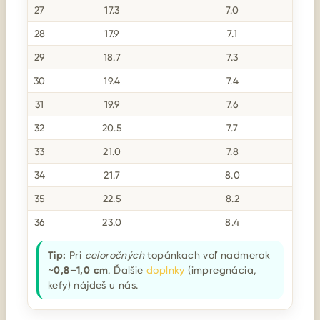
27
17.3
7.0
28
17.9
7.1
29
18.7
7.3
30
19.4
7.4
31
19.9
7.6
32
20.5
7.7
33
21.0
7.8
34
21.7
8.0
35
22.5
8.2
36
23.0
8.4
Tip:
Pri
celoročných
topánkach voľ nadmerok
~
0,8–1,0 cm
. Ďalšie
doplnky
(impregnácia,
kefy) nájdeš u nás.