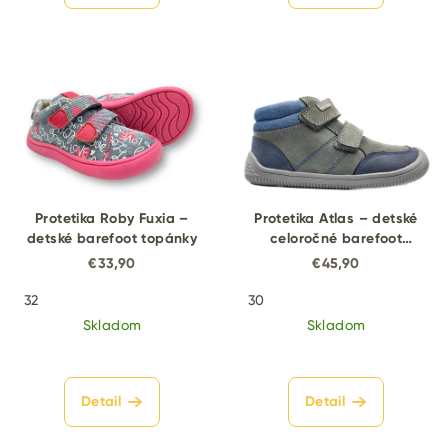
Protetika Roby Fuxia –
Protetika Atlas – detské
detské barefoot topánky
celoročné barefoot
topánky
€33,90
€45,90
32
30
Skladom
Skladom
Detail
Detail