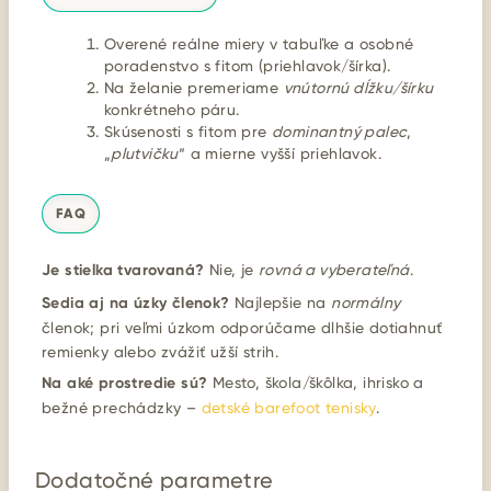
Overené reálne miery v tabuľke a osobné
poradenstvo s fitom (priehlavok/šírka).
Na želanie premeriame
vnútornú dĺžku/šírku
konkrétneho páru.
Skúsenosti s fitom pre
dominantný palec
,
„
plutvičku
“ a mierne vyšší priehlavok.
FAQ
Je stielka tvarovaná?
Nie, je
rovná a vyberateľná
.
Sedia aj na úzky členok?
Najlepšie na
normálny
členok; pri veľmi úzkom odporúčame dlhšie dotiahnuť
remienky alebo zvážiť užší strih.
Na aké prostredie sú?
Mesto, škola/škôlka, ihrisko a
bežné prechádzky –
detské barefoot tenisky
.
Dodatočné parametre