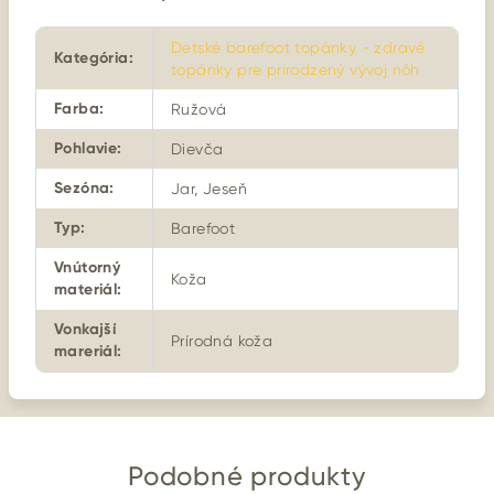
Detské barefoot topánky - zdravé
Kategória
:
topánky pre prirodzený vývoj nôh
Farba
:
Ružová
Pohlavie
:
Dievča
Sezóna
:
Jar, Jeseň
Typ
:
Barefoot
Vnútorný
Koža
materiál
:
Vonkajší
Prírodná koža
mareriál
:
Podobné produkty