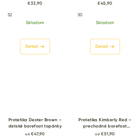
topánky
€33,90
€45,90
32
30
Skladom
Skladom
Detail
Detail
Protetika Dexter Brown –
Protetika Kimberly Red –
detské barefoot topánky
prechodné barefoot
topánky
€47,90
€51,90
od
od