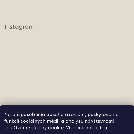
Instagram
Sledovať na Instagrame
Na prispôsobenie obsahu a reklám, poskytovanie
funkcií sociálnych médií a analýzu návštevnosti
Copyright 2026
uliate
. Všetky práva vyhradené.
Upraviť
používame súbory cookie. Viac informácií
tu
.
nastavenie cookies