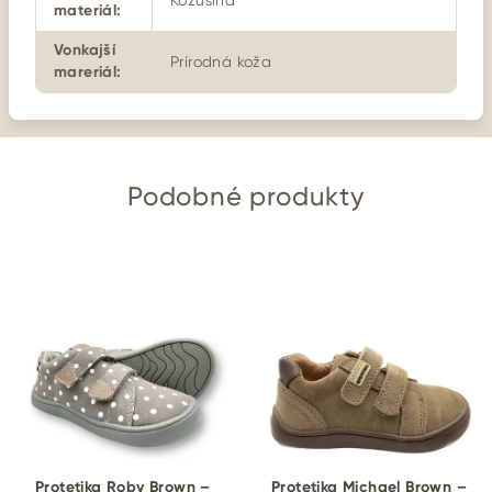
Kožušina
materiál
:
Vonkajší
Prírodná koža
mareriál
:
Podobné produkty
Protetika Roby Brown –
Protetika Michael Brown –