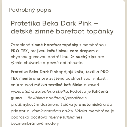
Podrobný popis
Protetika Beka Dark Pink –
detské zimné barefoot topánky
Zateplené
zimné barefoot topánky
s membránou
PRO-TEX
, hrejivou
kožušinkou
,
zero dropom
a
ohybnou gumovou podrážkou.
2× suchý zips
pre
rýchle obúvanie a pevné dotiahnutie.
Protetika Beka Dark Pink
spájajú
kožu, textil a PRO-
TEX membránu
pre zvýšenú odolnosť voči vlhkosti.
Vnútro tvorí
mäkká textilná kožušinka
a
rovná
vyberateľná zateplená stielka
. Podošva je
ľahčená
guma
–
flexibilná priečne aj pozdĺžne
s
protišmykovým dezénom; špička je
anatomická
a dá
priestor aj
dominantnému palcu
. Vďaka membráne je
podrážka pocitovo
mierne tuhšia
než
bezmembránové modely.