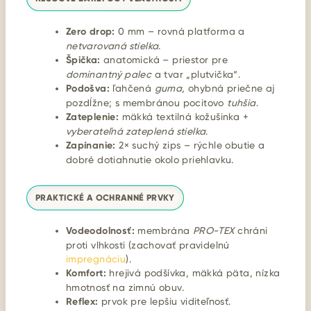
Zero drop:
0 mm – rovná platforma a
netvarovaná stielka
.
Špička:
anatomická – priestor pre
dominantný palec
a tvar „plutvička“.
Podošva:
ľahčená
guma
, ohybná priečne aj
pozdĺžne; s membránou pocitovo
tuhšia
.
Zateplenie:
mäkká textilná kožušinka +
vyberateľná zateplená stielka
.
Zapínanie:
2× suchý zips – rýchle obutie a
dobré dotiahnutie okolo priehlavku.
PRAKTICKÉ A OCHRANNÉ PRVKY
Vodeodolnosť:
membrána
PRO-TEX
chráni
proti vlhkosti (zachovať pravidelnú
impregnáciu
).
Komfort:
hrejivá podšívka, mäkká päta, nízka
hmotnosť na zimnú obuv.
Reflex:
prvok pre lepšiu viditeľnosť.