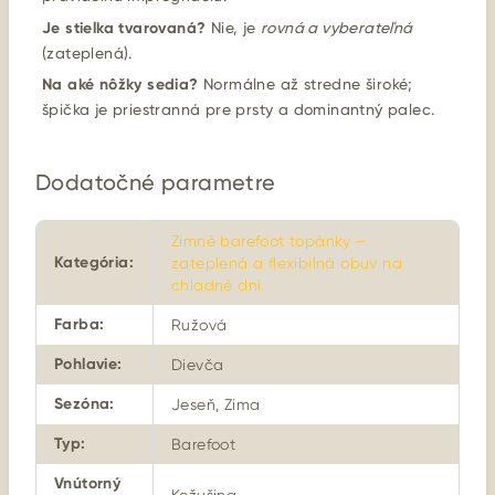
Je stielka tvarovaná?
Nie, je
rovná a vyberateľná
(zateplená).
Na aké nôžky sedia?
Normálne až stredne široké;
špička je priestranná pre prsty a dominantný palec.
Dodatočné parametre
Zimné barefoot topánky –
Kategória
:
zateplená a flexibilná obuv na
chladné dni
Farba
:
Ružová
Pohlavie
:
Dievča
Sezóna
:
Jeseň, Zima
Typ
:
Barefoot
Vnútorný