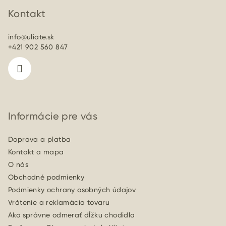
á
p
Kontakt
ä
info
@
uliate.sk
t
+421 902 560 847
i
e
Informácie pre vás
Doprava a platba
Kontakt a mapa
O nás
Obchodné podmienky
Podmienky ochrany osobných údajov
Vrátenie a reklamácia tovaru
Ako správne odmerať dĺžku chodidla