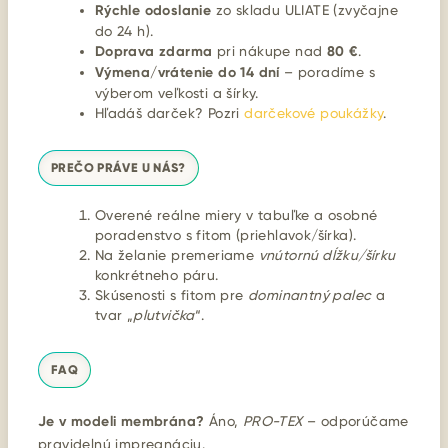
Rýchle odoslanie
zo skladu ULIATE (zvyčajne
do 24 h).
Doprava zdarma
pri nákupe nad
80 €
.
Výmena/vrátenie do 14 dní
– poradíme s
výberom veľkosti a šírky.
Hľadáš darček? Pozri
darčekové poukážky
.
PREČO PRÁVE U NÁS?
Overené reálne miery v tabuľke a osobné
poradenstvo s fitom (priehlavok/šírka).
Na želanie premeriame
vnútornú dĺžku/šírku
konkrétneho páru.
Skúsenosti s fitom pre
dominantný palec
a
tvar „
plutvička
“.
FAQ
Je v modeli membrána?
Áno,
PRO-TEX
– odporúčame
pravidelnú impregnáciu.