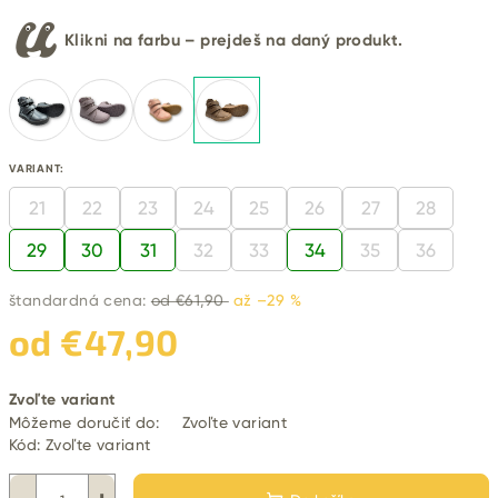
Klikni na farbu – prejdeš na daný produkt.
VARIANT:
21
22
23
24
25
26
27
28
29
30
31
32
33
34
35
36
štandardná cena:
od €61,90
až –29 %
od
€47,90
Jednotková
Zvoľte variant
cena:
Môžeme doručiť do:
Zvoľte variant
Kód:
Zvoľte variant