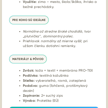
Využitie:
zima – mesto, škola/škôlka, ihrisko a
bežné prechádzky.
PRE KOHO SÚ IDEÁLNE
Normálne až stredne široké chodidlá
, tvar
„plutvička“,
dominantný palec
.
Priehlavok
normálny až mierne vyšší
; pri
užšom členku dotiahni remienky.
MATERIÁLY & PÔVOD
Zvršok:
koža + textil + membrána PRO-TEX
Podšívka:
textilná kožušinka
Stielka:
vyberateľná, rovná, zateplená
Podošva:
guma (ľahčená, protišmykový
dezén)
Zapínanie:
2× suchý zips
Výroba:
Protetika (EÚ)