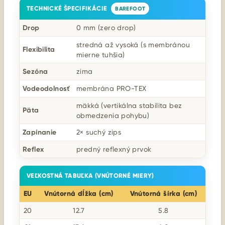
TECHNICKÉ ŠPECIFIKÁCIE
BAREFOOT
Drop
0 mm (zero drop)
stredná až vysoká (s membránou
Flexibilita
mierne tuhšia)
Sezóna
zima
Vodeodolnosť
membrána PRO-TEX
mäkká (vertikálna stabilita bez
Päta
obmedzenia pohybu)
Zapínanie
2× suchý zips
Reflex
predný reflexný prvok
VEĽKOSTNÁ TABUĽKA (VNÚTORNÉ MIERY)
EU
Vnútorná dĺžka (cm)
Vnútorná šírka (cm)
20
12.7
5.8