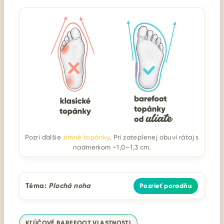
Pozri ďalšie
zimné topánky
. Pri zateplenej obuvi rátaj s
nadmerkom ~1,0–1,3 cm.
Téma:
Plochá noha
Pozrieť poradňu
KĽÚČOVÉ BAREFOOT VLASTNOSTI