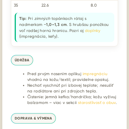
35
22.6
8.0
Tip:
Pri
zimných
topánkach rátaj s
nadmerkom ~
1,0–1,3 cm
. S hrubšou ponožkou
voľ radšej hornú hranicu. Pozri aj
doplnky
(impregnácia, kefy).
ÚDRŽBA
Pred prvým nosením aplikuj
impregnáciu
vhodnú na kožu/textil; pravidelne opakuj.
Nechať vyschnúť pri izbovej teplote;
nesušiť
na radiátore ani pri zdrojoch tepla.
Čistenie: jemná kefka/handrička; kožu vyživuj
balzamom – viac v sekcii
starostlivosť o obuv
.
DOPRAVA & VÝMENA