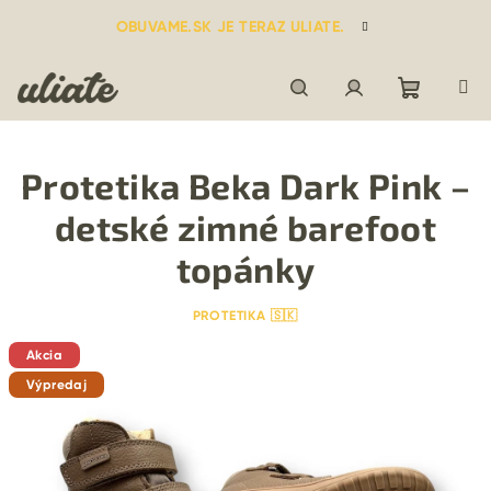
Prejsť
OBUVAME.SK JE TERAZ ULIATE.
na
obsah
Nákupn
Hľadať
Prihlásenie
Protetika Beka Dark Pink –
košík
detské zimné barefoot
topánky
PROTETIKA 🇸🇰
Akcia
Výpredaj