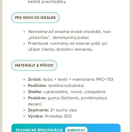
bežné prechádzky.
PRE KOHO SÚ IDEÁLNE
Normálne až stredne široké chodidlá
, tvar
„plutvička“,
dominantný palec
.
Priehlavok
normálny až mierne vyšší
; pri
užšom členku dotiahni remienky.
MATERIÁLY & PÔVOD
Zvršok:
koža + textil + membrána PRO-TEX
Podšívka:
textilná kožušinka
Stielka:
vyberateľná, rovná, zateplená
Podošva:
guma (ľahčená, protišmykový
dezén)
Zapínanie:
2× suchý zips
Výroba:
Protetika (EÚ)
TECHNICKÉ ŠPECIFIKÁCIE
BAREFOOT