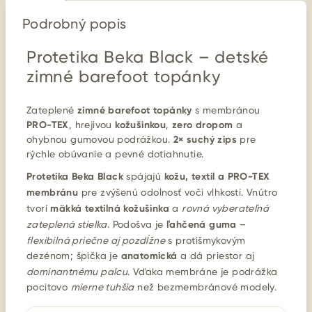
Podrobný popis
Protetika Beka Black – detské
zimné barefoot topánky
Zateplené
zimné barefoot topánky
s membránou
PRO-TEX
, hrejivou
kožušinkou
,
zero dropom
a
ohybnou gumovou podrážkou.
2× suchý zips
pre
rýchle obúvanie a pevné dotiahnutie.
Protetika Beka Black
spájajú
kožu, textil a PRO-TEX
membránu
pre zvýšenú odolnosť voči vlhkosti. Vnútro
tvorí
mäkká textilná kožušinka
a
rovná vyberateľná
zateplená stielka
. Podošva je
ľahčená guma
–
flexibilná priečne aj pozdĺžne
s protišmykovým
dezénom; špička je
anatomická
a dá priestor aj
dominantnému palcu
. Vďaka membráne je podrážka
pocitovo
mierne tuhšia
než bezmembránové modely.