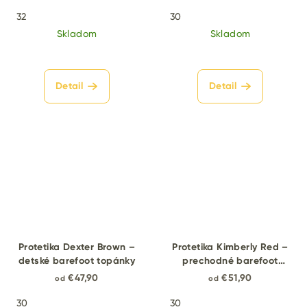
32
30
Skladom
Skladom
Detail
Detail
Protetika Dexter Brown –
Protetika Kimberly Red –
detské barefoot topánky
prechodné barefoot
topánky
€47,90
€51,90
od
od
30
30