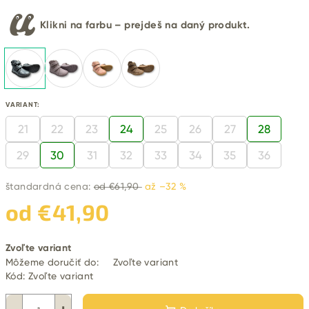
Klikni na farbu – prejdeš na daný produkt.
VARIANT:
21
22
23
24
25
26
27
28
29
30
31
32
33
34
35
36
štandardná cena:
od €61,90
až –32 %
od
€41,90
Jednotková
Zvoľte variant
cena:
Môžeme doručiť do:
Zvoľte variant
Kód:
Zvoľte variant