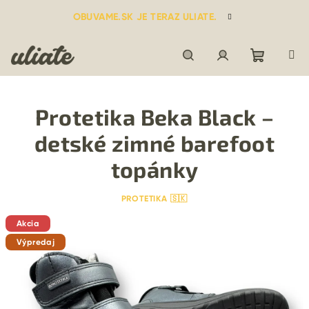
Prejsť
OBUVAME.SK JE TERAZ ULIATE.
na
obsah
Nákupn
Hľadať
Prihlásenie
Protetika Beka Black –
košík
detské zimné barefoot
topánky
PROTETIKA 🇸🇰
Akcia
Výpredaj