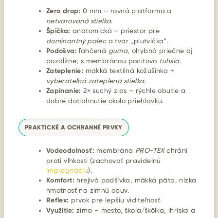
Zero drop:
0 mm – rovná platforma a
netvarovaná stielka
.
Špička:
anatomická – priestor pre
dominantný palec
a tvar „plutvička“.
Podošva:
ľahčená
guma
, ohybná priečne aj
pozdĺžne; s membránou pocitovo
tuhšia
.
Zateplenie:
mäkká textilná kožušinka +
vyberateľná zateplená stielka
.
Zapínanie:
2× suchý zips – rýchle obutie a
dobré dotiahnutie okolo priehlavku.
PRAKTICKÉ A OCHRANNÉ PRVKY
Vodeodolnosť:
membrána
PRO-TEX
chráni
proti vlhkosti (zachovať pravidelnú
impregnáciu
).
Komfort:
hrejivá podšívka, mäkká päta, nízka
hmotnosť na zimnú obuv.
Reflex:
prvok pre lepšiu viditeľnosť.
Využitie:
zima – mesto, škola/škôlka, ihrisko a