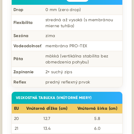
Drop
0 mm (zero drop)
stredná až vysoká (s membránou
Flexibilita
mierne tuhšia)
Sezóna
zima
Vodeodolnosť
membrána PRO-TEX
mäkká (vertikálna stabilita bez
Päta
obmedzenia pohybu)
Zapínanie
2× suchý zips
Reflex
predný reflexný prvok
VEĽKOSTNÁ TABUĽKA (VNÚTORNÉ MIERY)
EU
Vnútorná dĺžka (cm)
Vnútorná šírka (cm)
20
12.7
5.8
21
13.4
6.0