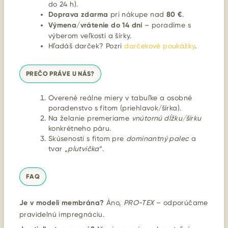
do 24 h).
Doprava zdarma
pri nákupe nad
80 €
.
Výmena/vrátenie do 14 dní
– poradíme s
výberom veľkosti a šírky.
Hľadáš darček? Pozri
darčekové poukážky
.
PREČO PRÁVE U NÁS?
Overené reálne miery v tabuľke a osobné
poradenstvo s fitom (priehlavok/šírka).
Na želanie premeriame
vnútornú dĺžku/šírku
konkrétneho páru.
Skúsenosti s fitom pre
dominantný palec
a
tvar „
plutvička
“.
FAQ
Je v modeli membrána?
Áno,
PRO-TEX
– odporúčame
pravidelnú impregnáciu.