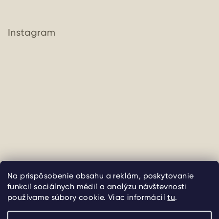
Instagram
Sledovať na Instagrame
Na prispôsobenie obsahu a reklám, poskytovanie
funkcií sociálnych médií a analýzu návštevnosti
Copyright 2026
uliate
. Všetky práva vyhradené.
Upraviť
používame súbory cookie. Viac informácií
tu
.
nastavenie cookies