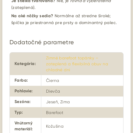
Je stielka tvarovaná?
Nie, je
rovná a vyberateľná
(zateplená).
Na aké nôžky sedia?
Normálne až stredne široké;
špička je priestranná pre prsty a dominantný palec.
Dodatočné parametre
Zimné barefoot topánky –
Kategória
:
zateplená a flexibilná obuv na
chladné dni
Farba
:
Čierna
Pohlavie
:
Dievča
Sezóna
:
Jeseň, Zima
Typ
:
Barefoot
Vnútorný
Kožušina
materiál
: