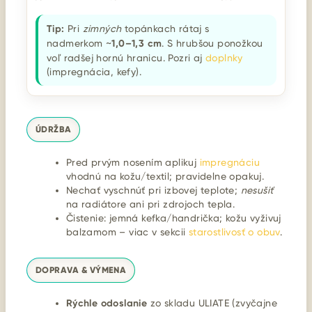
Tip:
Pri
zimných
topánkach rátaj s
nadmerkom ~
1,0–1,3 cm
. S hrubšou ponožkou
voľ radšej hornú hranicu. Pozri aj
doplnky
(impregnácia, kefy).
ÚDRŽBA
Pred prvým nosením aplikuj
impregnáciu
vhodnú na kožu/textil; pravidelne opakuj.
Nechať vyschnúť pri izbovej teplote;
nesušiť
na radiátore ani pri zdrojoch tepla.
Čistenie: jemná kefka/handrička; kožu vyživuj
balzamom – viac v sekcii
starostlivosť o obuv
.
DOPRAVA & VÝMENA
Rýchle odoslanie
zo skladu ULIATE (zvyčajne