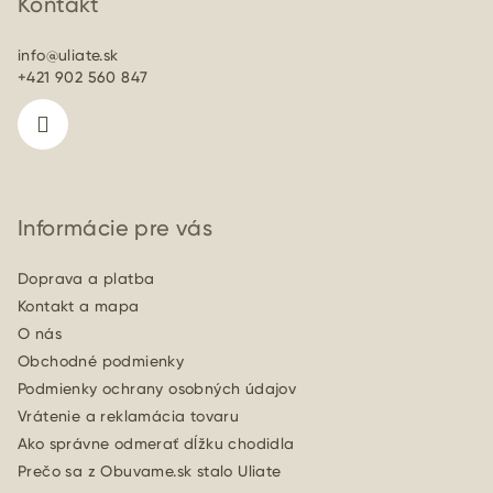
p
Kontakt
ä
info
@
uliate.sk
t
+421 902 560 847
i
e
Informácie pre vás
Doprava a platba
Kontakt a mapa
O nás
Obchodné podmienky
Podmienky ochrany osobných údajov
Vrátenie a reklamácia tovaru
Ako správne odmerať dĺžku chodidla
Prečo sa z Obuvame.sk stalo Uliate