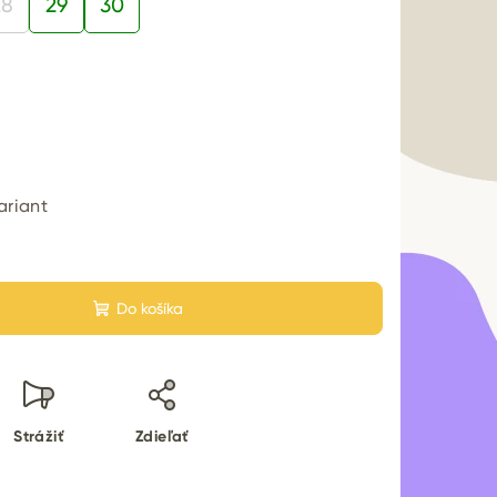
28
29
30
ariant
Do košíka
Strážiť
Zdieľať