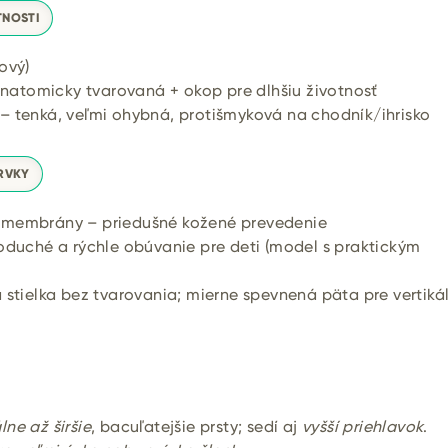
TNOSTI
ový)
anatomicky tvarovaná + okop pre dlhšiu životnosť
 tenká, veľmi ohybná, protišmyková na chodník/ihrisko
RVKY
membrány – priedušné kožené prevedenie
duché a rýchle obúvanie pre deti (model s praktickým
stielka bez tvarovania; mierne spevnená päta pre vertiká
ne až širšie
, bacuľatejšie prsty; sedí aj
vyšší priehlavok
.