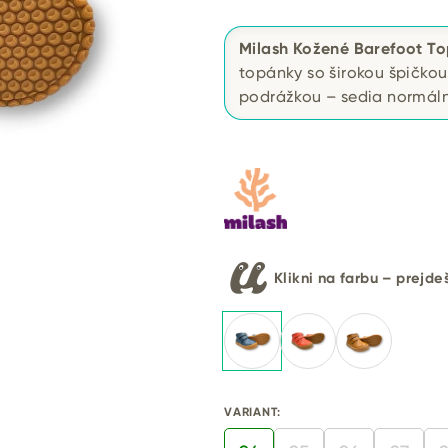
Milash Kožené Barefoot T
topánky so širokou špičk
podrážkou – sedia normáln
Klikni na farbu – prejd
VARIANT: