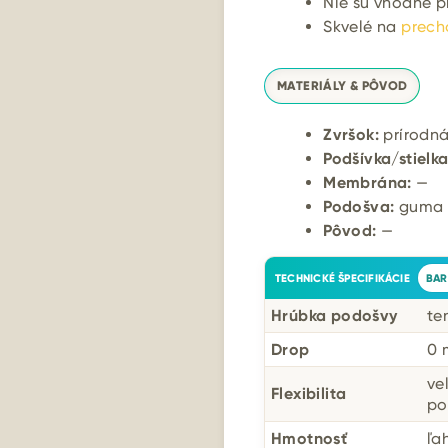
Nie sú vhodné 
Skvelé na
prech
MATERIÁLY & PÔVOD
Zvršok:
prírodná
Podšívka/stielka
Membrána:
—
Podošva:
guma (
Pôvod:
—
TECHNICKÉ ŠPECIFIKÁCIE
BAR
Hrúbka podošvy
te
Drop
0
ve
Flexibilita
po
Hmotnosť
ľa