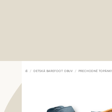
Prejsť
na
obsah
/
DETSKÁ BAREFOOT OBUV
/
PRECHODNÉ TOPÁNK
DOMOV