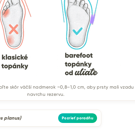
voľte skôr väčší nadmerok ~0,8–1,0 cm, aby prsty mali vzadu
navrchu rezervu.
s planus)
Pozrieť poradňu