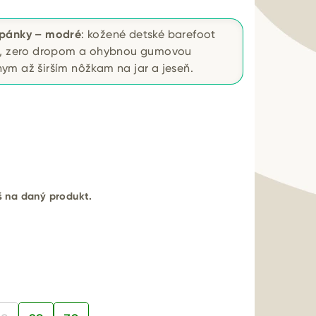
opánky – modré
: kožené detské barefoot
ou, zero dropom a ohybnou gumovou
ym až širším nôžkam na jar a jeseň.
eš na daný produkt.