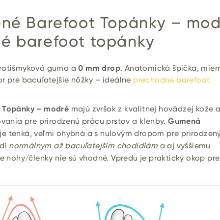
ené Barefoot Topánky – mod
é barefoot topánky
protišmyková guma a
0 mm drop
. Anatomická špička, mier
r pre bacuľatejšie nôžky – ideálne
prechodné barefoot
t Topánky – modré
majú zvršok z kvalitnej hovädzej kože 
ovania pre prirodzenú prácu prstov a klenby.
Gumená
je tenká, veľmi ohybná a s nulovým dropom pre prirodzený
edí
normálnym až bacuľatejším chodidlám
a aj vyššiemu
ke nohy/členky nie sú vhodné. Vpredu je praktický okop pre