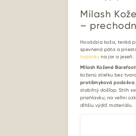
Milash Kož
– prechodn
Hovädzia koža, tenká 
spevnená päta a priesto
topánky
na jar a jeseň.
Milash Kožené Barefoo
koženú stielku bez tvar
protišmyková podošva
stabilný došľap. Strih s
priehlavku; na veľmi úz
dlhšiu výdrž materiálu.