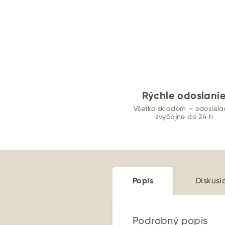
Rýchle odoslani
Všetko skladom – odosiel
zvyčajne do 24 h
Popis
Diskusi
Podrobný popis