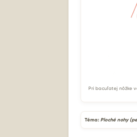
Pri bacuľatej nôžke 
Téma:
Ploché nohy (pe