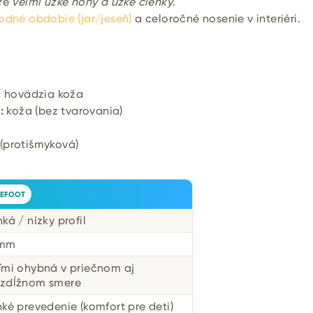
pre
veľmi úzke nohy a úzke členky
.
odné obdobie (jar/jeseň)
a celoročné nosenie v interiéri.
 hovädzia koža
:
koža (bez tvarovania)
protišmyková)
EFOOT
nká / nízky profil
 mm
ľmi ohybná v priečnom aj
zdĺžnom smere
hké prevedenie (komfort pre deti)