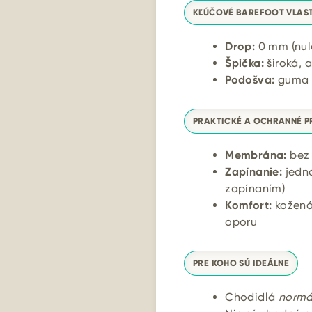
KĽÚČOVÉ BAREFOOT VLAS
Drop:
0 mm (nul
Špička:
široká, 
Podošva:
guma –
PRAKTICKÉ A OCHRANNÉ P
Membrána:
bez 
Zapínanie:
jedno
zapínaním)
Komfort:
kožená 
oporu
PRE KOHO SÚ IDEÁLNE
Chodidlá
normál