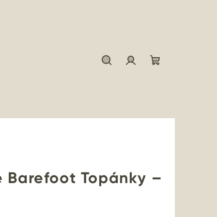
Hľadať
Prihlásenie
Nákupný
košík
é Barefoot Topánky –