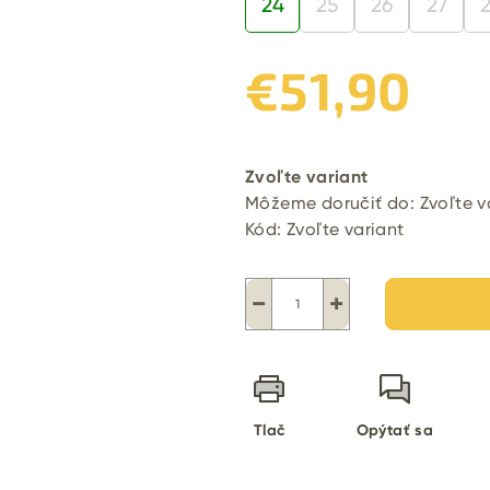
24
25
26
27
€51,90
Jednotková
cena:
Zvoľte variant
Môžeme doručiť do:
Zvoľte v
Kód:
Zvoľte variant
−
+
Tlač
Opýtať sa