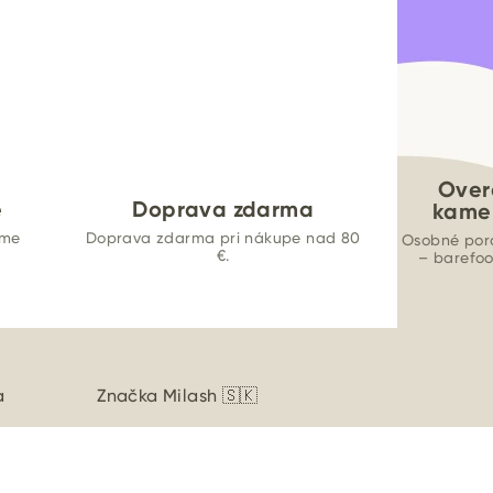
Over
e
Doprava zdarma
kame
ame
Doprava zdarma pri nákupe nad 80
Osobné por
€.
– barefo
a
Značka
Milash 🇸🇰