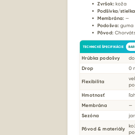
Zvršok:
koža
Podšívka/stielka
Membrána:
—
Podošva:
guma
Pôvod:
Chorváts
TECHNICKÉ ŠPECIFIKÁCIE
BAR
Hrúbka podošvy
do
Drop
0
ve
Flexibilita
po
Hmotnosť
ľa
Membrána
—
Sezóna
jar
ko
Pôvod & materiály
po