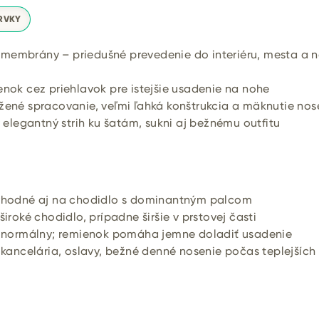
RVKY
membrány – priedušné prevedenie do interiéru, mesta a 
nok cez priehlavok pre istejšie usadenie na nohe
ené spracovanie, veľmi ľahká konštrukcia a mäknutie no
 elegantný strih ku šatám, sukni aj bežnému outfitu
hodné aj na chodidlo s dominantným palcom
iroké chodidlo, prípadne širšie v prstovej časti
 normálny; remienok pomáha jemne doladiť usadenie
kancelária, oslavy, bežné denné nosenie počas teplejších