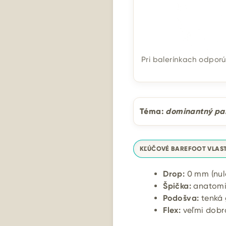
Pri balerínkach odpo
Téma:
dominantný pa
KĽÚČOVÉ BAREFOOT VLAS
Drop:
0 mm (nul
Špička:
anatomic
Podošva:
tenká 
Flex:
veľmi dobr