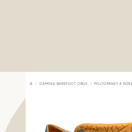
Prejsť
na
obsah
/
DÁMSKA BAREFOOT OBUV
/
POLTOPÁNKY A NÍZK
DOMOV