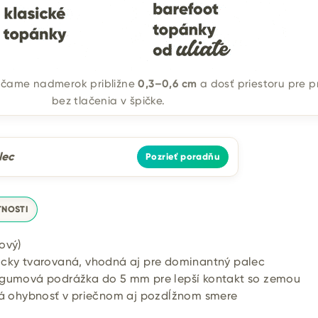
rúčame nadmerok približne
0,3–0,6 cm
a dosť priestoru pre p
bez tlačenia v špičke.
lec
Pozrieť poradňu
TNOSTI
ový)
ky tvarovaná, vhodná aj pre dominantný palec
gumová podrážka do 5 mm pre lepší kontakt so zemou
á ohybnosť v priečnom aj pozdĺžnom smere