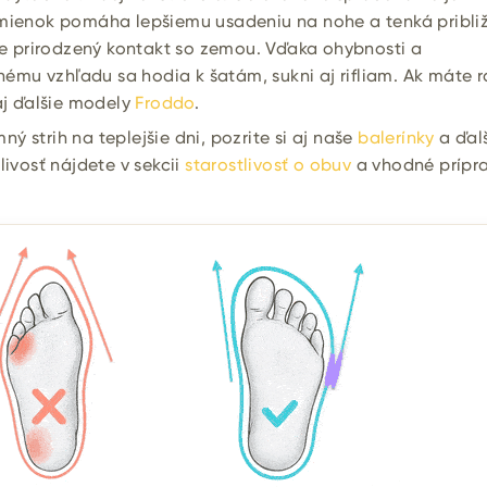
emienok pomáha lepšiemu usadeniu na nohe a tenká pribli
 prirodzený kontakt so zemou. Vďaka ohybnosti a
mu vzhľadu sa hodia k šatám, sukni aj rifliam. Ak máte r
 aj ďalšie modely
Froddo
.
 strih na teplejšie dni, pozrite si aj naše
balerínky
a ďal
tlivosť nájdete v sekcii
starostlivosť o obuv
a vhodné prípra