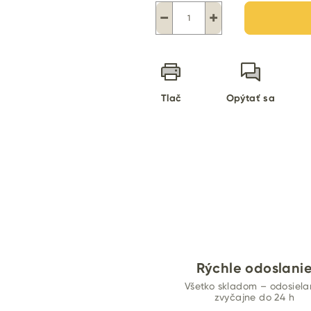
−
+
Tlač
Opýtať sa
Rýchle odoslani
Všetko skladom – odosiel
zvyčajne do 24 h