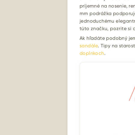
príjemné na nosenie, r
mm podrážka podporuje
jednoduchému elegantné
túto značku, pozrite si
Ak hľadáte podobný jemný
sandále
. Tipy na staros
doplnkoch
.