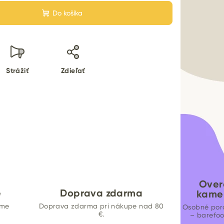
Do košíka
Strážiť
Zdieľať
Over
e
Doprava zdarma
kame
ame
Doprava zdarma pri nákupe nad 80
Osobné por
€.
– barefo