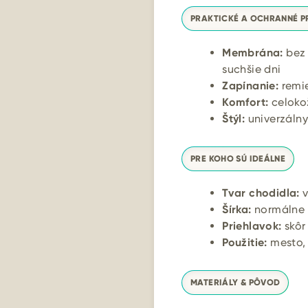
PRAKTICKÉ A OCHRANNÉ P
Membrána:
bez 
suchšie dni
Zapínanie:
remie
Komfort:
celokož
Štýl:
univerzálny
PRE KOHO SÚ IDEÁLNE
Tvar chodidla:
v
Šírka:
normálne š
Priehlavok:
skôr
Použitie:
mesto, 
MATERIÁLY & PÔVOD