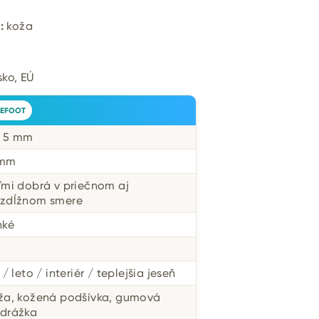
:
koža
ko, EÚ
EFOOT
 5 mm
 mm
ľmi dobrá v priečnom aj
zdĺžnom smere
hké
 / leto / interiér / teplejšia jeseň
ža, kožená podšívka, gumová
drážka