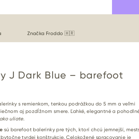
a
Značka
Froddo 🇭🇷
y J Dark Blue – barefoot
lerínky s remienkom, tenkou podrážkou do 5 mm a veľmi
iečnom aj pozdĺžnom smere. Ľahké, elegantné a pohodln
ako uliate
.
e
sú barefoot balerínky pre tých, ktorí chcú jemnejší, mest
bytočne tvrdej konštrukcie. Celokožené spracovanie je