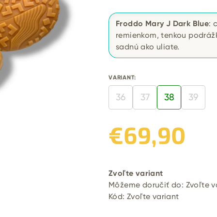
Froddo Mary J Dark Blue
: 
remienkom, tenkou podráž
sadnú ako uliate.
VARIANT:
36
37
38
39
€69,90
Jednotková
cena:
Zvoľte variant
Môžeme doručiť do:
Zvoľte v
Kód:
Zvoľte variant