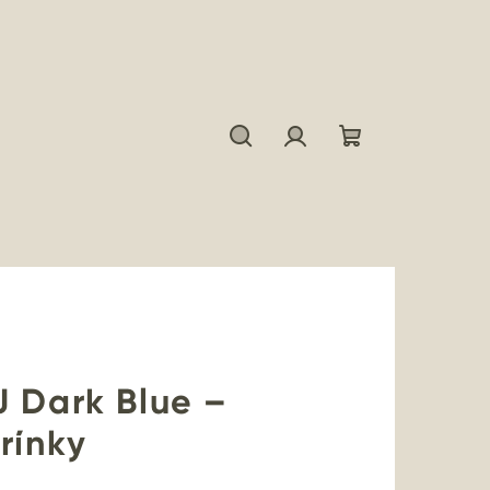
Hľadať
Prihlásenie
Nákupný
košík
J Dark Blue –
rínky