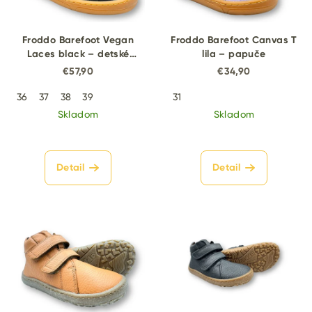
Froddo Barefoot Vegan
Froddo Barefoot Canvas T
Laces black – detské
lila – papuče
barefoot tenisky
€57,90
€34,90
36
37
38
39
31
Skladom
Skladom
Detail
Detail