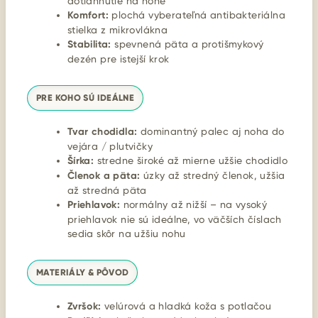
dotiahnutie na nohe
Komfort:
plochá vyberateľná antibakteriálna
stielka z mikrovlákna
Stabilita:
spevnená päta a protišmykový
dezén pre istejší krok
PRE KOHO SÚ IDEÁLNE
Tvar chodidla:
dominantný palec aj noha do
vejára / plutvičky
Šírka:
stredne široké až mierne užšie chodidlo
Členok a päta:
úzky až stredný členok, užšia
až stredná päta
Priehlavok:
normálny až nižší – na vysoký
priehlavok nie sú ideálne, vo väčších číslach
sedia skôr na užšiu nohu
MATERIÁLY & PÔVOD
Zvršok:
velúrová a hladká koža s potlačou