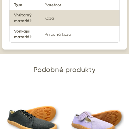
Typ
:
Barefoot
Vnútorný
Koža
materiál
:
Vonkajší
Prírodná koža
materiál
:
Podobné produkty