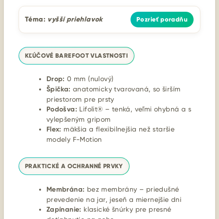
Téma:
vyšší priehlavok
Pozrieť poradňu
KĽÚČOVÉ BAREFOOT VLASTNOSTI
Drop:
0 mm (nulový)
Špička:
anatomicky tvarovaná, so širším
priestorom pre prsty
Podošva:
Lifolit® – tenká, veľmi ohybná a s
vylepšeným gripom
Flex:
mäkšia a flexibilnejšia než staršie
modely F-Motion
PRAKTICKÉ A OCHRANNÉ PRVKY
Membrána:
bez membrány – priedušné
prevedenie na jar, jeseň a miernejšie dni
Zapínanie:
klasické šnúrky pre presné