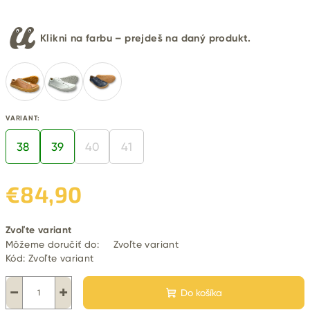
Klikni na farbu – prejdeš na daný produkt.
VARIANT:
38
39
40
41
€84,90
Jednotková
Zvoľte variant
cena:
Môžeme doručiť do:
Zvoľte variant
Kód:
Zvoľte variant
−
+
Do košíka