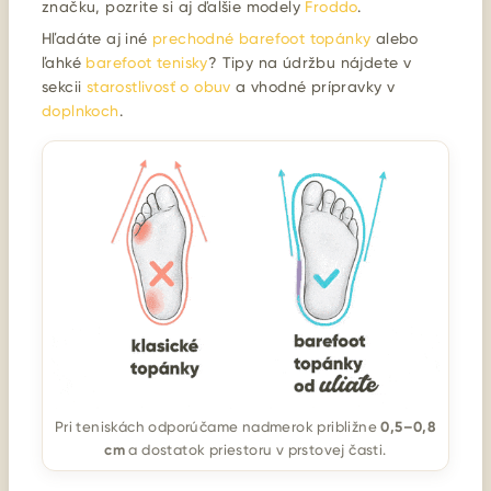
značku, pozrite si aj ďalšie modely
Froddo
.
Hľadáte aj iné
prechodné barefoot topánky
alebo
ľahké
barefoot tenisky
? Tipy na údržbu nájdete v
sekcii
starostlivosť o obuv
a vhodné prípravky v
doplnkoch
.
0,5–0,8
Pri teniskách odporúčame nadmerok približne
cm
a dostatok priestoru v prstovej časti.