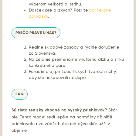
výberom veľkosti aj strihu.
Darček pre blízkych? Pozrite
darčekové
poukážky
.
PREČO PRÁVE U NÁS?
Reálne skladové zásoby a rýchle doručenie
zo Slovenska.
Na želanie premeriame vnútornú dĺžku a šírku
konkrétneho páru.
Poradíme aj pri špecifických tvaroch nohy,
aby ste nekupovali naslepo.
FAQ
Sú tieto tenisky vhodné na vysoký priehlavok?
Skôr
nie. Tento model sedí lepšie na normálny až nižší
priehlavok a vo väčších číslach býva skôr užší v
objeme.