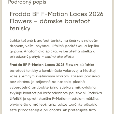
Podrobný popis
Froddo BF F-Motion Laces 2026
Flowers – dámske barefoot
tenisky
Ľahké kožené barefoot tenisky na šnúrky s nulovým
dropom, veľmi ohybnou Lifolit® podrážkou a lepším
gripom. Anatomická špička, vyberateľná stielka a
prirodzený pohyb –
sadnú ako uliate
.
Froddo BF F-Motion Laces 2026 Flowers
sú ľahké
barefoot tenisky z kombinácie velúrovej a hladkej
kože s jemným kvetinovým vzorom. Kožená podšívka
bez chrómu je príjemná na nosenie, plochá
vyberateľná antibakteriálna stielka z mikrovlákna
zvyšuje komfort pri každodennom používaní. Podošva
Lifolit®
je oproti starším F-Motion modelom mäkšia,
ohybnejšia a má lepší grip, takže topánky pôsobia
ešte prirodzenejšie pri chôdzi. Ak preferujete túto