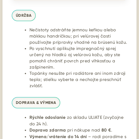
ÚDRŽBA
Nečistoty odstráňte jemnou kefkou alebo
mäkkou handričkou; pri velúrovej časti
používajte prípravky vhodné na brúsenú kožu.
Po vyschnutí aplikujte impregnačný sprej
určený na hladkú aj velúrovú kožu, aby ste
pomohli chrániť povrch pred vlhkosťou a
zašpinením.
Topánky nesušte pri radiátore ani inom zdroji
tepla; stielku vyberte a nechajte preschnúť
zvlášť.
DOPRAVA & VÝMENA
Rýchle odoslanie
zo skladu ULIATE (zvyčajne
do 24 h).
Doprava zdarma
pri nákupe nad
80 €
.
Výmena/vrátenie do 14 dní
– radi poradíme s