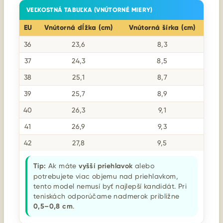
VEĽKOSTNÁ TABUĽKA (VNÚTORNÉ MIERY)
EU
Vnútorná dĺžka (cm)
Vnútorná šírka (cm)
36
23,6
8,3
37
24,3
8,5
38
25,1
8,7
39
25,7
8,9
40
26,3
9,1
41
26,9
9,3
42
27,8
9,5
Tip:
Ak máte
vyšší priehlavok
alebo
potrebujete viac objemu nad priehlavkom,
tento model nemusí byť najlepší kandidát. Pri
teniskách odporúčame nadmerok približne
0,5–0,8 cm
.