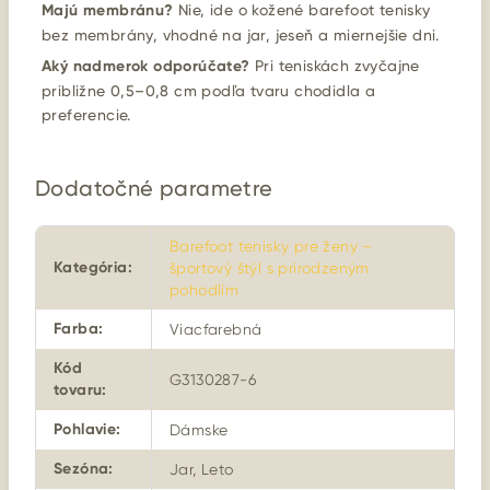
Majú membránu?
Nie, ide o kožené barefoot tenisky
bez membrány, vhodné na jar, jeseň a miernejšie dni.
Aký nadmerok odporúčate?
Pri teniskách zvyčajne
približne 0,5–0,8 cm podľa tvaru chodidla a
preferencie.
Dodatočné parametre
Barefoot tenisky pre ženy –
Kategória
:
športový štýl s prirodzeným
pohodlím
Farba
:
Viacfarebná
Kód
G3130287-6
tovaru
:
Pohlavie
:
Dámske
Sezóna
:
Jar, Leto