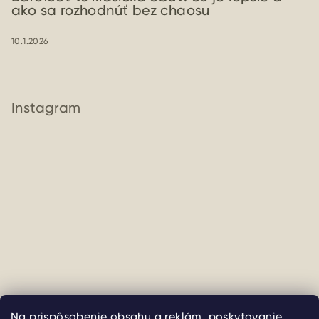
ako sa rozhodnúť bez chaosu
10.1.2026
Instagram
Sledovať na Instagrame
Na prispôsobenie obsahu a reklám, poskytovanie