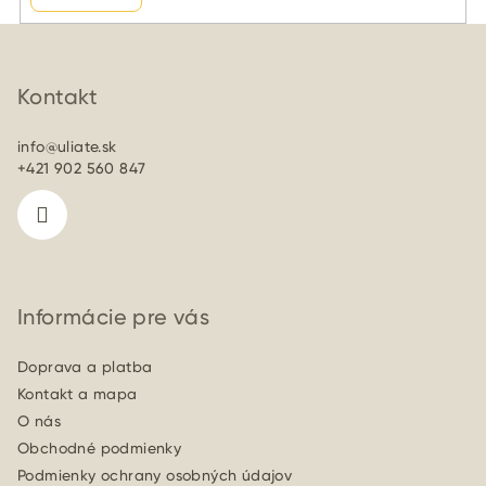
Z
á
p
Kontakt
ä
info
@
uliate.sk
t
+421 902 560 847
i
e
Informácie pre vás
Doprava a platba
Kontakt a mapa
O nás
Obchodné podmienky
Podmienky ochrany osobných údajov