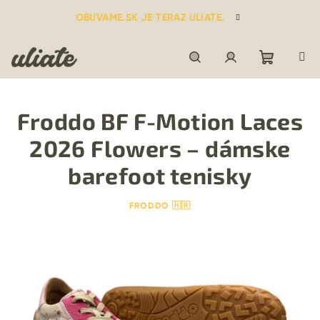
Prejsť
OBUVAME.SK JE TERAZ ULIATE.
na
obsah
Nákupn
Hľadať
Prihlásenie
Froddo BF F-Motion Laces
košík
2026 Flowers – dámske
barefoot tenisky
FRODDO 🇭🇷