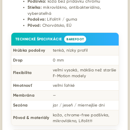
Podšívka:
koža bez prídavku chrómu
Stielka:
mikrovlákno, antibakteriálna,
vyberateľná
Podošva:
Lifolit® / guma
Pôvod:
Chorvátsko, EÚ
TECHNICKÉ ŠPECIFIKÁCIE
BAREFOOT
Hrúbka podošvy
tenká, nízky profil
Drop
0 mm
veľmi vysoká, mäkšia než staršie
Flexibilita
F-Motion modely
Hmotnosť
veľmi ľahké
Membrána
—
Sezóna
jar / jeseň / miernejšie dni
koža, chrome-free podšívka,
Pôvod & materiály
mikrovlákno, Lifolit®