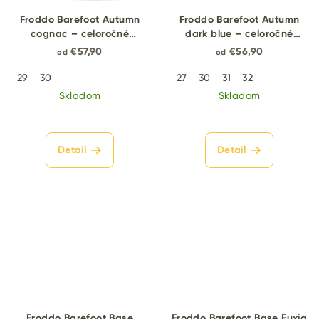
Froddo Barefoot Autumn
Froddo Barefoot Autumn
cognac – celoročné
dark blue – celoročné
barefoot topánky
barefoot topánky
€57,90
€56,90
od
od
29
30
27
30
31
32
Skladom
Skladom
Detail
Detail
Froddo Barefoot Base
Froddo Barefoot Base Fuxia