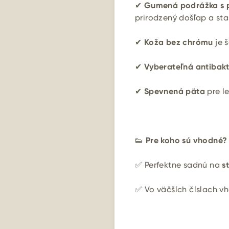
✔
Gumená podrážka s 
prirodzený došľap a stab
✔
Koža bez chrómu
je š
✔
Vyberateľná antibakt
✔
Spevnená päta
pre le
👟
Pre koho sú vhodné?
✅ Perfektne sadnú na
s
✅ Vo väčších číslach v