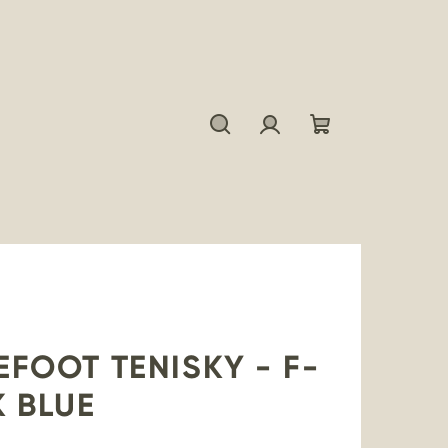
Hľadať
Prihlásenie
Nákupný
košík
FOOT TENISKY - F-
 BLUE