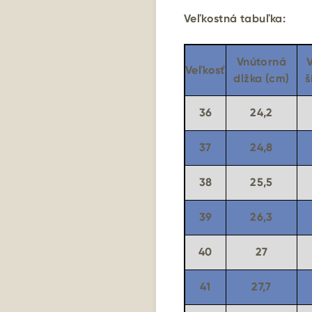
Veľkostná tabuľka:
Vnútorná
Veľkosť
dlžka (cm)
š
36
24,2
37
24,8
38
25,5
39
26,3
40
27
41
27,7