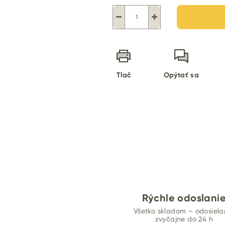
−
+
Tlač
Opýtať sa
Rýchle odoslani
Všetko skladom – odosiel
zvyčajne do 24 h