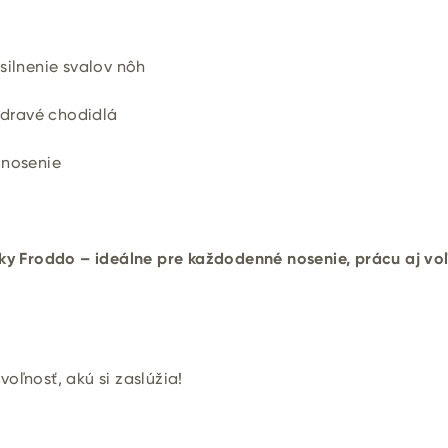
silnenie svalov nôh
zdravé chodidlá
 nosenie
sky Froddo – ideálne pre každodenné nosenie, prácu aj vo
oľnosť, akú si zaslúžia!