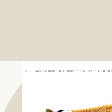
Prejsť
na
obsah
/
DÁMSKA BAREFOOT OBUV
/
TENISKY
/
FRODDO 
DOMOV