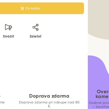
Do košíka
Strážiť
Zdieľať
Over
e
Doprava zdarma
kame
ame
Doprava zdarma pri nákupe nad 80
Osobné por
€.
– barefo