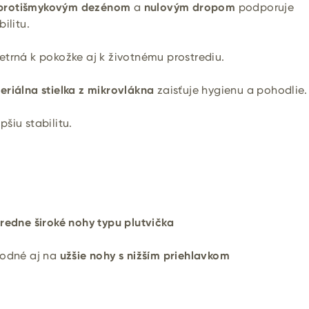
protišmykovým dezénom
a
nulovým dropom
podporuje
ilitu.
etrná k pokožke aj k životnému prostrediu.
eriálna stielka z mikrovlákna
zaisťuje hygienu a pohodlie.
pšiu stabilitu.
tredne široké nohy typu plutvička
hodné aj na
užšie nohy s nižším priehlavkom