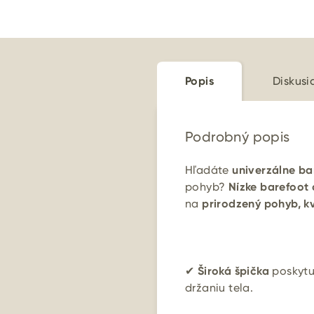
Popis
Diskusi
Podrobný popis
Hľadáte
univerzálne ba
pohyb?
Nízke barefoot
na
prirodzený pohyb, kv
✔
Široká špička
poskytu
držaniu tela.