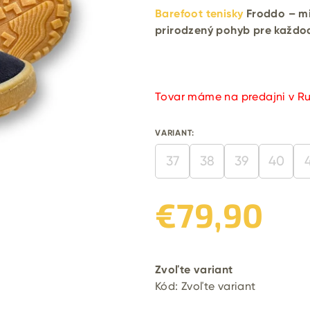
Barefoot tenisky
Froddo – mi
prirodzený pohyb pre každo
Tovar máme na predajni v R
VARIANT:
37
38
39
40
€79,90
Jednotková
cena:
Zvoľte variant
Kód:
Zvoľte variant