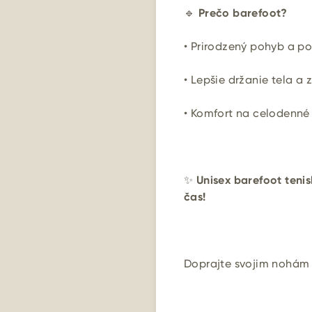
🔹
Prečo barefoot?
•
Prirodzený pohyb a po
•
Lepšie držanie tela a 
•
Komfort na celodenné
✨
Unisex barefoot teni
čas!
Doprajte svojim nohám v