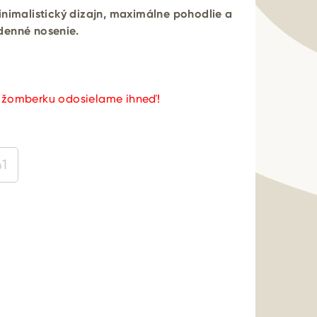
nimalistický dizajn, maximálne pohodlie a
denné nosenie.
užomberku odosielame ihneď!
41