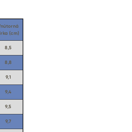
Vnútorná
írka (cm)
8,5
8,8
9,1
9,4
9,5
9,7