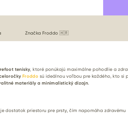
a
Značka
Froddo 🇭🇷
refoot tenisky
, ktoré ponúkajú maximálne pohodlie a zdra
 celoročky
Froddo
sú ideálnou voľbou pre každého, kto si 
alitné materiály a minimalistický dizajn
.
je dostatok priestoru pre prsty, čím napomáha zdravému