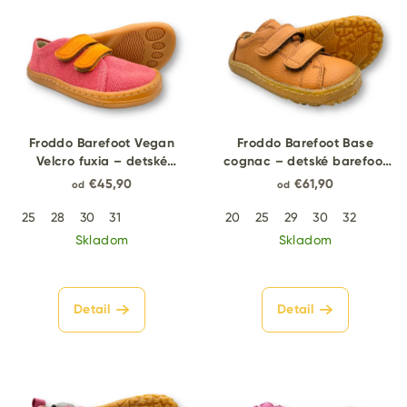
Froddo Barefoot Vegan
Froddo Barefoot Base
Velcro fuxia – detské
cognac – detské barefoot
barefoot tenisky
tenisky
€45,90
€61,90
od
od
25
28
30
31
20
25
29
30
32
Skladom
Skladom
Detail
Detail