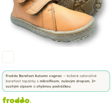
Froddo Barefoot Autumn cognac
– kožené celoročné
barefoot topánky s
mikroflísom
,
nulovým dropom
,
2×
suchým zipsom
a
ohybnou podrážkou
.