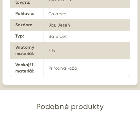
tovaru
:
Pohlavie
:
Chlapec
Sezóna
:
Jar, Jeseň
Typ
:
Barefoot
Vnútorný
Flís
materiál
:
Vonkajší
Prírodná koža
materiál
:
Podobné produkty