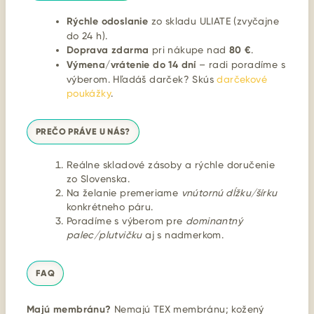
Rýchle odoslanie
zo skladu ULIATE (zvyčajne
do 24 h).
Doprava zdarma
pri nákupe nad
80 €
.
Výmena/vrátenie do 14 dní
– radi poradíme s
výberom. Hľadáš darček? Skús
darčekové
poukážky
.
PREČO PRÁVE U NÁS?
Reálne skladové zásoby a rýchle doručenie
zo Slovenska.
Na želanie premeriame
vnútornú dĺžku/šírku
konkrétneho páru.
Poradíme s výberom pre
dominantný
palec/plutvičku
aj s nadmerkom.
FAQ
Majú membránu?
Nemajú TEX membránu; kožený