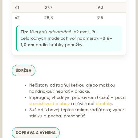
41
27,7
9,3
42
28,3
9,5
Tip:
Miery sú
orientačné
(±2 mm). Pri
celoročných modeloch voľ nadmerok ~
0,6–
1,0 cm
podľa hrúbky ponožky.
ÚDRŽBA
Nečistoty odstraňuj kefkou alebo mäkkou
handričkou; neprať v práčke.
Impregnuj vhodným prípravkom (koža) – pozri
starostlivosť o obuv
a súvisiace
doplnky
.
Suš pri izbovej teplote mimo radiátora; vyber
stielku a nechaj preschnúť.
DOPRAVA & VÝMENA