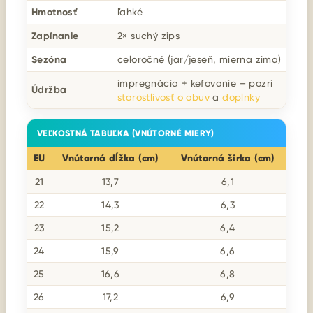
Hmotnosť
ľahké
Zapínanie
2× suchý zips
Sezóna
celoročné (jar/jeseň, mierna zima)
impregnácia + kefovanie – pozri
Údržba
starostlivosť o obuv
a
doplnky
VEĽKOSTNÁ TABUĽKA (VNÚTORNÉ MIERY)
EU
Vnútorná dĺžka (cm)
Vnútorná šírka (cm)
21
13,7
6,1
22
14,3
6,3
23
15,2
6,4
24
15,9
6,6
25
16,6
6,8
26
17,2
6,9