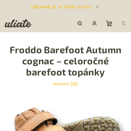
Prejsť
OBUVAME.SK JE TERAZ ULIATE.
na
obsah
Nákupn
Hľadať
Prihlásenie
Froddo Barefoot Autumn
košík
cognac – celoročné
barefoot topánky
FRODDO 🇭🇷