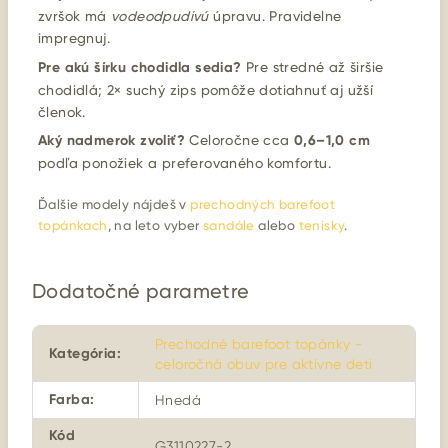
zvršok má
vodeodpudivú
úpravu. Pravidelne
impregnuj.
Pre akú šírku chodidla sedia?
Pre stredné až širšie
chodidlá; 2× suchý zips pomôže dotiahnuť aj užší
členok.
Aký nadmerok zvoliť?
Celoročne cca
0,6–1,0 cm
podľa ponožiek a preferovaného komfortu.
Ďalšie modely nájdeš v
prechodných barefoot
topánkach
, na leto vyber
sandále
alebo
tenisky
.
Dodatočné parametre
Prechodné barefoot topánky -
Kategória
:
celoročná obuv pre aktívne deti
Farba
:
Hnedá
Kód
G3110227-2