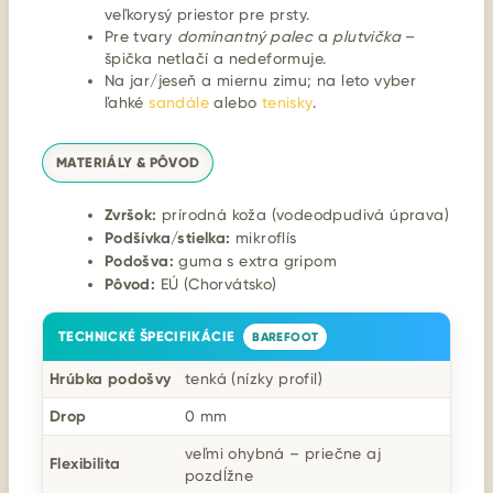
veľkorysý priestor pre prsty.
Pre tvary
dominantný palec
a
plutvička
–
špička netlačí a nedeformuje.
Na jar/jeseň a miernu zimu; na leto vyber
ľahké
sandále
alebo
tenisky
.
MATERIÁLY & PÔVOD
Zvršok:
prírodná koža (vodeodpudivá úprava)
Podšívka/stielka:
mikroflís
Podošva:
guma s extra gripom
Pôvod:
EÚ (Chorvátsko)
TECHNICKÉ ŠPECIFIKÁCIE
BAREFOOT
Hrúbka podošvy
tenká (nízky profil)
Drop
0 mm
veľmi ohybná – priečne aj
Flexibilita
pozdĺžne