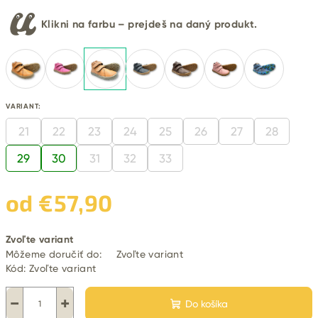
Klikni na farbu – prejdeš na daný produkt.
VARIANT:
21
22
23
24
25
26
27
28
29
30
31
32
33
od
€57,90
Jednotková
Zvoľte variant
cena:
Môžeme doručiť do:
Zvoľte variant
Kód:
Zvoľte variant
−
+
Do košíka