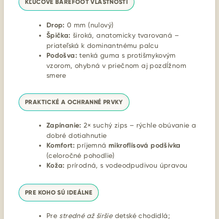
KĽÚČOVÉ BAREFOOT VLASTNOSTI
Drop:
0 mm (nulový)
Špička:
široká, anatomicky tvarovaná –
priateľská k dominantnému palcu
Podošva:
tenká guma s protišmykovým
vzorom, ohybná v priečnom aj pozdĺžnom
smere
PRAKTICKÉ A OCHRANNÉ PRVKY
Zapínanie:
2× suchý zips – rýchle obúvanie a
dobré dotiahnutie
Komfort:
príjemná
mikroflísová podšívka
(celoročné pohodlie)
Koža:
prírodná, s vodeodpudivou úpravou
PRE KOHO SÚ IDEÁLNE
Pre
stredné až širšie
detské chodidlá;