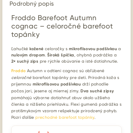
Podrobný popis
Froddo Barefoot Autumn
cognac – celoročné barefoot
topánky
Ľahučké
kožené
celoročky s
mikroflísovou podšívkou
a
nulovým dropom
.
Široká špička
, ohybná podrážka a
2× suchý zips
pre rýchle obúvanie a isté dotiahnutie.
Froddo
Autumn v odtieni cognac sú obľúbené
celoročné
barefoot topánky pre deti. Prírodná koža s
príjemnou
mikroflísovou podšívkou
drží pohodlie
počas jari, jesene aj miernej zimy.
Dva suché zipsy
pomáhajú výborne dotiahnuť obuv okolo užšieho
členka a nižšieho priehlavku. Flexi gumená podrážka s
protišmykovým vzorom rešpektuje prirodzený pohyb.
Pozri ďalšie
prechodné barefoot topánky
.