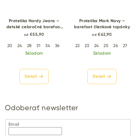
Protetika Hardy Jeans –
Protetika Mark Navy –
detské celoročné barefoot
barefoot členkové topánky
topánky
€55,90
€62,90
od
od
20
24
28
31
34
36
22
23
24
25
26
27
2
Skladom
Skladom
Detail
Detail
Odoberať newsletter
Email