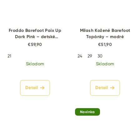
Froddo Barefoot Paix Up
Milash Kožené Barefoot
Dark Pink – detské
Topánky – modré
barefoot topánky
€59,90
€51,90
21
24
29
30
Skladom
Skladom
Detail
Detail
Novinka