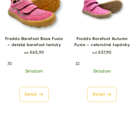
Froddo Barefoot Base Fuxia
Froddo Barefoot Autumn
– detské barefoot tenisky
Fuxia – celoročné topánky
€65,90
€57,90
od
od
30
32
Skladom
Skladom
Detail
Detail