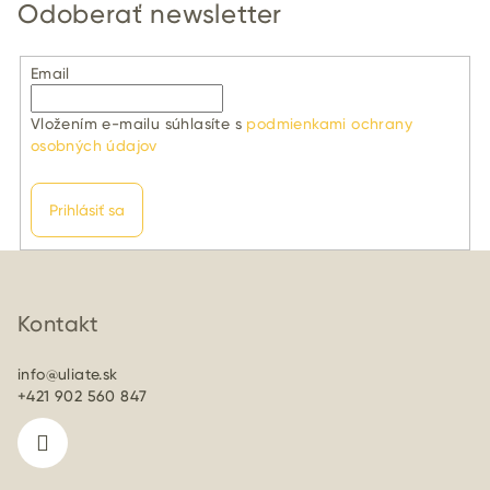
Odoberať newsletter
Email
Vložením e-mailu súhlasíte s
podmienkami ochrany
osobných údajov
Prihlásiť sa
Z
á
p
Kontakt
ä
info
@
uliate.sk
t
+421 902 560 847
i
e