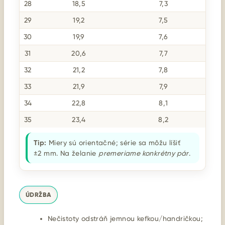
28
18,5
7,3
29
19,2
7,5
30
19,9
7,6
31
20,6
7,7
32
21,2
7,8
33
21,9
7,9
34
22,8
8,1
35
23,4
8,2
Tip:
Miery sú orientačné; série sa môžu líšiť
±2 mm. Na želanie
premeriame konkrétny pár
.
ÚDRŽBA
Nečistoty odstráň jemnou kefkou/handričkou;