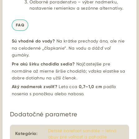
Odborné poradenstvo – výber nadmerku,
nastavenie remienkov a sezónne alternatívy.
FAQ
Sú vhodné do vody?
Na krátke prechody áno, ale nie
na celodenné „čľapkanie“. Na vodu a dážď voľ
gumáky.
Pre akú šírku chodidla sedia?
Najčastejšie pre
normálne až mierne širšie chodidlá; vďaka elastike sa
dobre dotiahnu na užší členok.
Aký nadmerok zvoliť?
Leto cca
0,7–1,0 cm
podľa
nosenia s ponožkou alebo naboso.
Dodatočné parametre
Detské barefoot sandále – letná
Kategória
:
obuv pre voľnosť a pohodlie