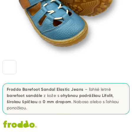
Froddo Barefoot Sandal Elastic Jeans
– ľahké letné
barefoot sandále
z kože s
ohybnou podrážkou Lifolit
,
širokou špičkou
a
0 mm dropom
. Naboso alebo s ľahkou
ponožkou.