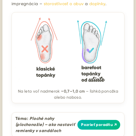
impregnácia –
starostlivosť o obuv
a
doplnky
.
~0,7–1,0 cm
Na leto voľ nadmerok
– ľahká ponožka
alebo naboso.
Téma:
Ploché nohy
(plochonožie) – ako nastaviť
Pozrieť poradňu ↗
remienky v sandáloch