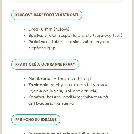
KĽÚČOVÉ BAREFOOT VLASTNOSTI
Drop:
0 mm (nulový)
Špička:
široká, rešpektuje prsty (vejárový tvar)
Podošva:
Lifolit® – tenká, veľmi ohybná,
zlepšený grip
PRAKTICKÉ A OCHRANNÉ PRVKY
Membrána:
— (bez membrány)
Zapínanie:
suchý zips + elastický prvok
(rýchle obúvanie, isté dotiahnutie)
Komfort:
kožená podšívka; vyberateľná
antibakteriálna stielka
PRE KOHO SÚ IDEÁLNE
Pre
normálne až mierne širšie
chodidlá;