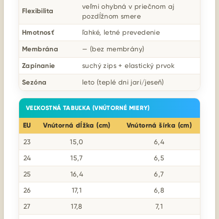
veľmi ohybná v priečnom aj
Flexibilita
pozdĺžnom smere
Hmotnosť
ľahké, letné prevedenie
Membrána
— (bez membrány)
Zapínanie
suchý zips + elastický prvok
Sezóna
leto (teplé dni jari/jeseň)
VEĽKOSTNÁ TABUĽKA (VNÚTORNÉ MIERY)
EU
Vnútorná dĺžka (cm)
Vnútorná šírka (cm)
23
15,0
6,4
24
15,7
6,5
25
16,4
6,7
26
17,1
6,8
27
17,8
7,1