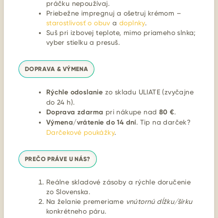
práčku nepoužívaj.
Priebežne impregnuj a ošetruj krémom –
starostlivosť o obuv
a
doplnky
.
Suš pri izbovej teplote, mimo priameho slnka;
vyber stielku a presuš.
DOPRAVA & VÝMENA
Rýchle odoslanie
zo skladu ULIATE (zvyčajne
do 24 h).
Doprava zdarma
pri nákupe nad
80 €
.
Výmena/vrátenie do 14 dní
. Tip na darček?
Darčekové poukážky
.
PREČO PRÁVE U NÁS?
Reálne skladové zásoby a rýchle doručenie
zo Slovenska.
Na želanie premeriame
vnútornú dĺžku/šírku
konkrétneho páru.