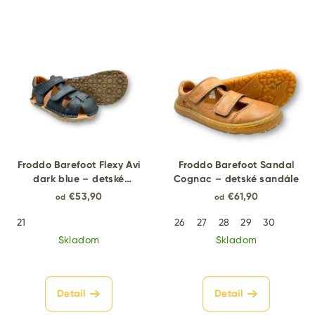
Froddo Barefoot Flexy Avi
Froddo Barefoot Sandal
dark blue – detské
Cognac – detské sandále
barefoot sandále
€53,90
€61,90
od
od
21
26
27
28
29
30
Skladom
Skladom
Detail
Detail