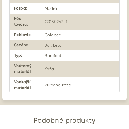
Farba
:
Modrá
Kód
G3150242-1
tovaru
:
Pohlavie
:
Chlapec
Sezóna
:
Jar, Leto
Typ
:
Barefoot
Vnútorný
Koža
materiál
:
Vonkajší
Prírodná koža
materiál
:
Podobné produkty