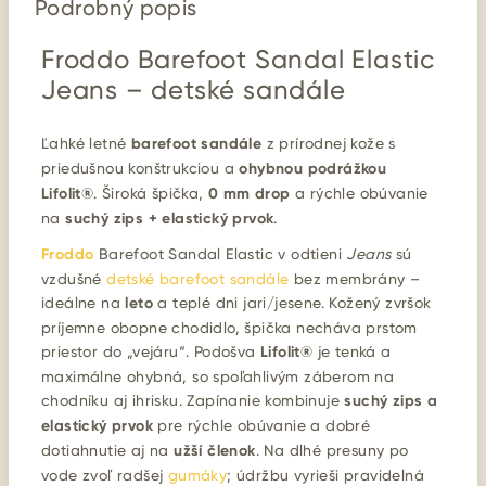
Podrobný popis
Froddo Barefoot Sandal Elastic
Jeans – detské sandále
Ľahké letné
barefoot sandále
z prírodnej kože s
priedušnou konštrukciou a
ohybnou podrážkou
Lifolit®
. Široká špička,
0 mm drop
a rýchle obúvanie
na
suchý zips + elastický prvok
.
Froddo
Barefoot Sandal Elastic v odtieni
Jeans
sú
vzdušné
detské barefoot sandále
bez membrány –
ideálne na
leto
a teplé dni jari/jesene. Kožený zvršok
príjemne obopne chodidlo, špička necháva prstom
priestor do „vejáru“. Podošva
Lifolit®
je tenká a
maximálne ohybná, so spoľahlivým záberom na
chodníku aj ihrisku. Zapínanie kombinuje
suchý zips a
elastický prvok
pre rýchle obúvanie a dobré
dotiahnutie aj na
užší členok
. Na dlhé presuny po
vode zvoľ radšej
gumáky
; údržbu vyrieši pravidelná