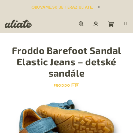
Prejsť
OBUVAME.SK JE TERAZ ULIATE.
na
obsah
Nákupn
Hľadať
Prihlásenie
Froddo Barefoot Sandal
košík
Elastic Jeans – detské
sandále
FRODDO 🇭🇷