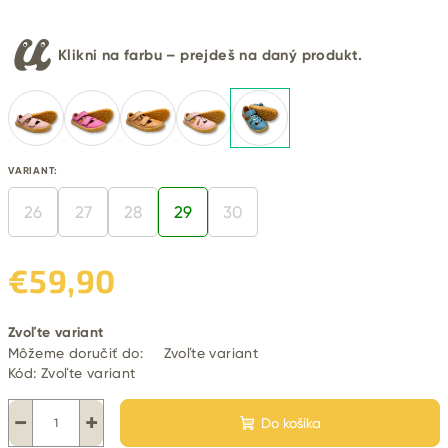
Klikni na farbu – prejdeš na daný produkt.
VARIANT:
26
27
28
29
30
€59,90
Jednotková
Zvoľte variant
cena:
Môžeme doručiť do:
Zvoľte variant
Kód:
Zvoľte variant
−
+
Do košíka