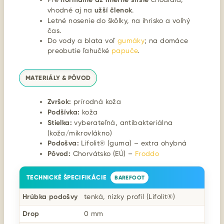
vhodné aj na
užší členok
.
Letné nosenie do škôlky, na ihrisko a voľný
čas.
Do vody a blata voľ
gumáky
; na domáce
preobutie ľahučké
papuče
.
MATERIÁLY & PÔVOD
Zvršok:
prírodná koža
Podšívka:
koža
Stielka:
vyberateľná, antibakteriálna
(koža/mikrovlákno)
Podošva:
Lifolit® (guma) – extra ohybná
Pôvod:
Chorvátsko (EÚ) –
Froddo
TECHNICKÉ ŠPECIFIKÁCIE
BAREFOOT
Hrúbka podošvy
tenká, nízky profil (Lifolit®)
Drop
0 mm