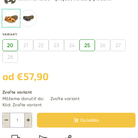
VARIANT:
20
21
22
23
24
25
26
27
28
od
€57,90
Jednotková
Zvoľte variant
cena:
Môžeme doručiť do:
Zvoľte variant
Kód:
Zvoľte variant
−
+
Do košíka