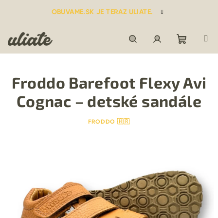
Prejsť
OBUVAME.SK JE TERAZ ULIATE.
na
obsah
Nákupn
Hľadať
Prihlásenie
Froddo Barefoot Flexy Avi
košík
Cognac – detské sandále
FRODDO 🇭🇷