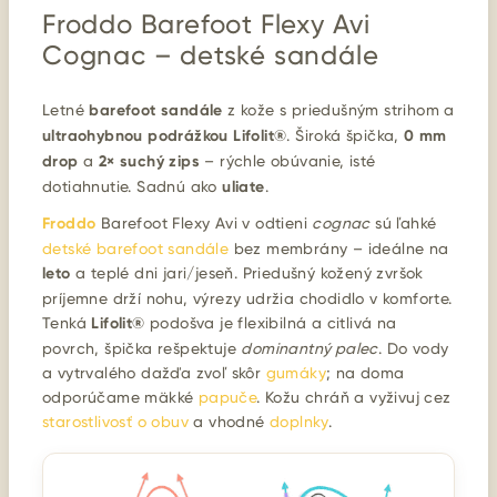
Froddo Barefoot Flexy Avi
Cognac – detské sandále
Letné
barefoot sandále
z kože s priedušným strihom a
ultraohybnou podrážkou Lifolit®
. Široká špička,
0 mm
drop
a
2× suchý zips
– rýchle obúvanie, isté
dotiahnutie. Sadnú ako
uliate
.
Froddo
Barefoot Flexy Avi v odtieni
cognac
sú ľahké
detské barefoot sandále
bez membrány – ideálne na
leto
a teplé dni jari/jeseň. Priedušný kožený zvršok
príjemne drží nohu, výrezy udržia chodidlo v komforte.
Tenká
Lifolit®
podošva je flexibilná a citlivá na
povrch, špička rešpektuje
dominantný palec
. Do vody
a vytrvalého dažďa zvoľ skôr
gumáky
; na doma
odporúčame mäkké
papuče
. Kožu chráň a vyživuj cez
starostlivosť o obuv
a vhodné
doplnky
.