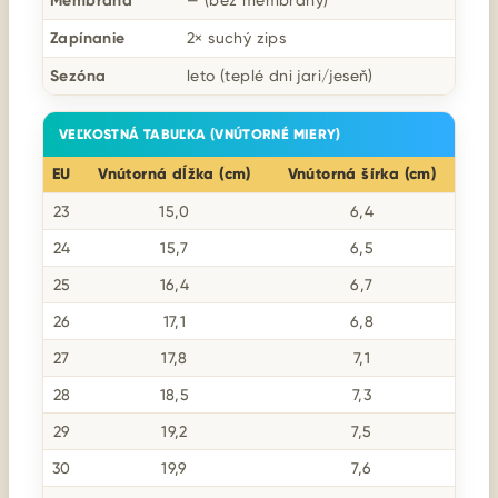
Membrána
— (bez membrány)
Zapínanie
2× suchý zips
Sezóna
leto (teplé dni jari/jeseň)
VEĽKOSTNÁ TABUĽKA (VNÚTORNÉ MIERY)
EU
Vnútorná dĺžka (cm)
Vnútorná šírka (cm)
23
15,0
6,4
24
15,7
6,5
25
16,4
6,7
26
17,1
6,8
27
17,8
7,1
28
18,5
7,3
29
19,2
7,5
30
19,9
7,6