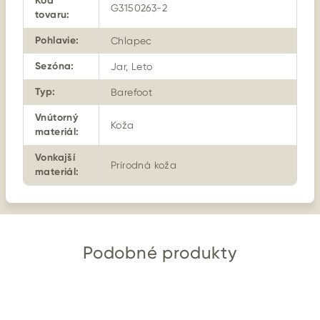
Kód
G3150263-2
tovaru
:
Pohlavie
:
Chlapec
Sezóna
:
Jar, Leto
Typ
:
Barefoot
Vnútorný
Koža
materiál
:
Vonkajší
Prírodná koža
materiál
:
Podobné produkty