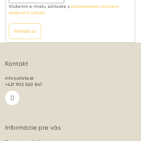
Vložením e-mailu súhlasíte s
podmienkami ochrany
osobných údajov
Prihlásiť sa
Z
á
p
Kontakt
ä
info
@
uliate.sk
t
+421 902 560 847
i
e
Informácie pre vás