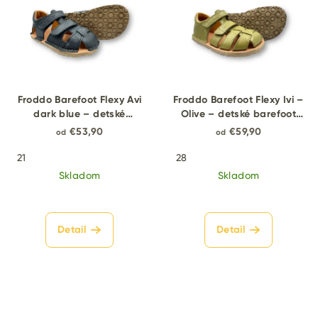
Froddo Barefoot Flexy Avi
Froddo Barefoot Flexy Ivi –
dark blue – detské
Olive – detské barefoot
barefoot sandále
sandále
€53,90
€59,90
od
od
21
28
Skladom
Skladom
Detail
Detail