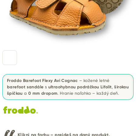
Froddo Barefoot Flexy Avi Cognac
– kožené letné
barefoot sandále
s
ultraohybnou podrážkou Lifolit
,
širokou
špičkou
a
0 mm dropom
. Hranie naľahko – každý deň.
Klikni na farbu – prejdeš na daný produkt.