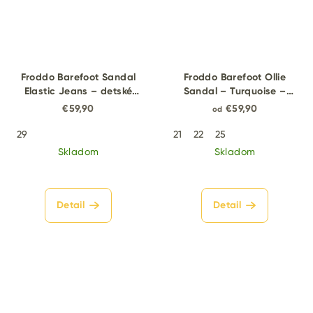
Froddo Barefoot Sandal
Froddo Barefoot Ollie
Elastic Jeans – detské
Sandal – Turquoise –
sandále
detské barefoot sandále
€59,90
€59,90
od
29
21
22
25
Skladom
Skladom
Detail
Detail