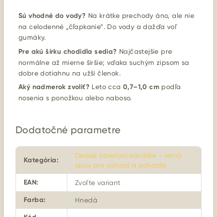
Sú vhodné do vody?
Na krátke prechody áno, ale nie
na celodenné „čľapkanie“. Do vody a dažďa voľ
gumáky.
Pre akú šírku chodidla sedia?
Najčastejšie pre
normálne až mierne širšie; vďaka suchým zipsom sa
dobre dotiahnu na užší členok.
Aký nadmerok zvoliť?
Leto cca
0,7–1,0 cm
podľa
nosenia s ponožkou alebo naboso.
Dodatočné parametre
Detské barefoot sandále – letná
Kategória
:
obuv pre voľnosť a pohodlie
EAN
:
Zvoľte variant
Farba
:
Hnedá