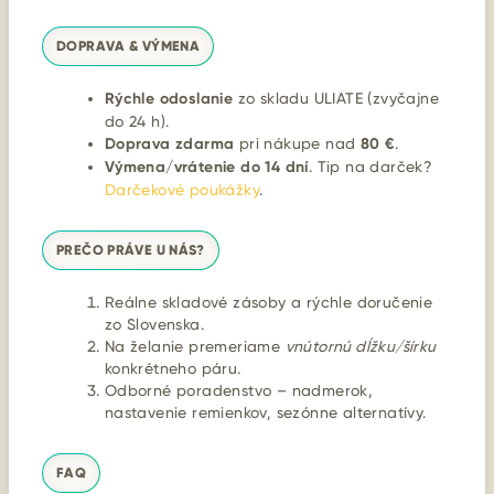
DOPRAVA & VÝMENA
Rýchle odoslanie
zo skladu ULIATE (zvyčajne
do 24 h).
Doprava zdarma
pri nákupe nad
80 €
.
Výmena/vrátenie do 14 dní
. Tip na darček?
Darčekové poukážky
.
PREČO PRÁVE U NÁS?
Reálne skladové zásoby a rýchle doručenie
zo Slovenska.
Na želanie premeriame
vnútornú dĺžku/šírku
konkrétneho páru.
Odborné poradenstvo – nadmerok,
nastavenie remienkov, sezónne alternatívy.
FAQ