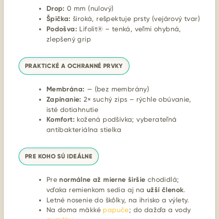
Drop:
0 mm (nulový)
Špička:
široká, rešpektuje prsty (vejárový tvar)
Podošva:
Lifolit® – tenká, veľmi ohybná,
zlepšený grip
PRAKTICKÉ A OCHRANNÉ PRVKY
Membrána:
— (bez membrány)
Zapínanie:
2× suchý zips – rýchle obúvanie,
isté dotiahnutie
Komfort:
kožená podšívka; vyberateľná
antibakteriálna stielka
PRE KOHO SÚ IDEÁLNE
Pre
normálne až mierne širšie
chodidlá;
vďaka remienkom sedia aj na
užší členok
.
Letné nosenie do škôlky, na ihrisko a výlety.
Na doma mäkké
papuče
; do dažďa a vody