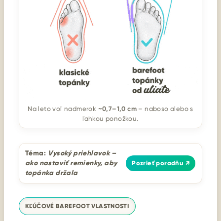
~0,7–1,0 cm
Na leto voľ nadmerok
– naboso alebo s
ľahkou ponožkou.
Téma:
Vysoký priehlavok –
ako nastaviť remienky, aby
Pozrieť poradňu ↗
topánka držala
KĽÚČOVÉ BAREFOOT VLASTNOSTI