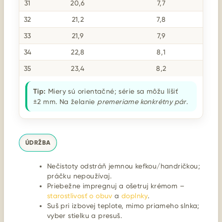
31
20,6
7,7
32
21,2
7,8
33
21,9
7,9
34
22,8
8,1
35
23,4
8,2
Tip:
Miery sú orientačné; série sa môžu líšiť
±2 mm. Na želanie
premeriame konkrétny pár
.
ÚDRŽBA
Nečistoty odstráň jemnou kefkou/handričkou;
práčku nepoužívaj.
Priebežne impregnuj a ošetruj krémom –
starostlivosť o obuv
a
doplnky
.
Suš pri izbovej teplote, mimo priameho slnka;
vyber stielku a presuš.