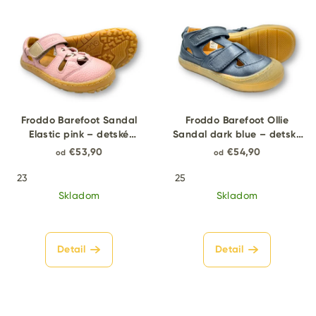
Froddo Barefoot Sandal
Froddo Barefoot Ollie
Elastic pink – detské
Sandal dark blue – detské
barefoot sandále
barefoot sandále
€53,90
€54,90
od
od
23
25
Skladom
Skladom
Detail
Detail