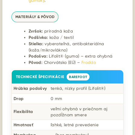
gumáky
.
MATERIÁLY & PÔVOD
Zvršok:
prírodná koža
Podšívka:
koža / textil
Stielka:
vyberateľná, antibakteriálna
(koža/mikrovlákno)
Podošva:
Lifolit® (guma) – extra ohybná
Pôvod:
Chorvátsko (EÚ) –
Froddo
TECHNICKÉ ŠPECIFIKÁCIE
BAREFOOT
Hrúbka podošvy
tenká, nízky profil (Lifolit®)
Drop
0 mm
veľmi ohybná v priečnom aj
Flexibilita
pozdĺžnom smere
Hmotnosť
ľahké, letné prevedenie