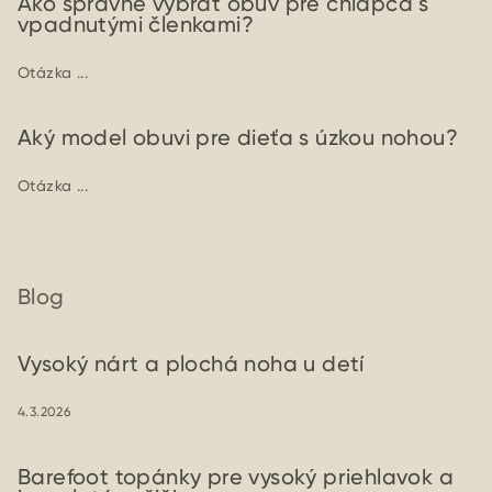
Ako správne vybrať obuv pre chlapca s
vpadnutými členkami?
Otázka ...
Aký model obuvi pre dieťa s úzkou nohou?
Otázka ...
Blog
Vysoký nárt a plochá noha u detí
4.3.2026
Barefoot topánky pre vysoký priehlavok a