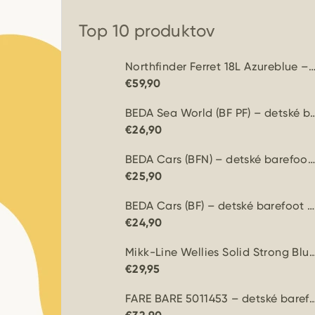
Top 10 produktov
Northfinder Ferret 18L Azureblue – ľahký skialpový b
€59,90
BEDA Sea World (BF PF) – detské
€26,90
BEDA Cars (BFN) – detské barefoot papuče
€25,90
BEDA Cars (BF) – detské barefoot papuče
€24,90
Mikk-Line Wellies Solid Strong Blue – dets
€29,95
FARE BARE 5011453 – detské barefoot topánky na