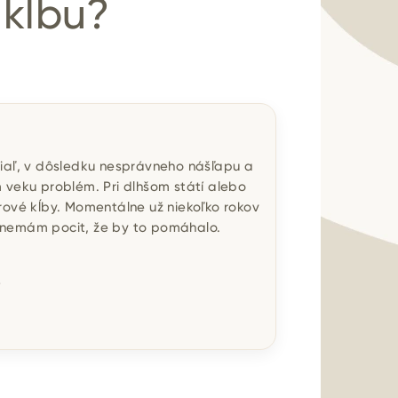
 kĺbu?
Žiaľ, v dôsledku nesprávneho nášľapu a
eku problém. Pri dlhšom státí alebo
rové kĺby. Momentálne už niekoľko rokov
 nemám pocit, že by to pomáhalo.
?