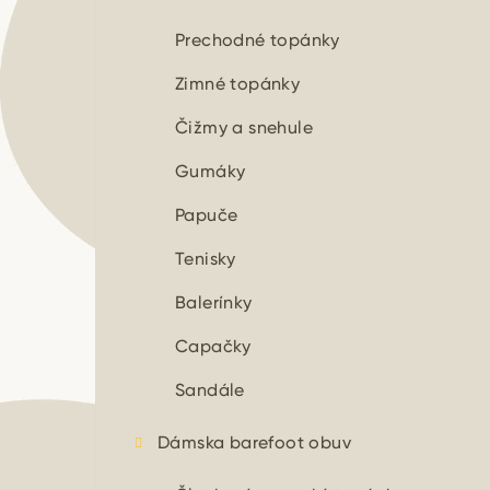
n
ý
Prechodné topánky
p
Zimné topánky
a
Čižmy a snehule
n
Gumáky
e
Papuče
l
Tenisky
Balerínky
Capačky
Sandále
Dámska barefoot obuv