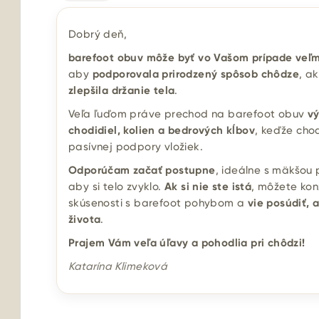
Dobrý deň,
barefoot obuv môže byť vo Vašom prípade veľm
aby
podporovala prirodzený spôsob chôdze
, a
zlepšila držanie tela
.
Veľa ľuďom práve prechod na barefoot obuv
vý
chodidiel, kolien a bedrových kĺbov
, keďže cho
pasívnej podpory vložiek.
Odporúčam začať postupne
, ideálne s mäkšou 
aby si telo zvyklo.
Ak si nie ste istá
, môžete kon
skúsenosti s barefoot pohybom a
vie posúdiť,
života
.
Prajem Vám veľa úľavy a pohodlia pri chôdzi!
Katarína Klimeková