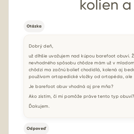
kolien a
Otázka
Dobrý deň,
už dlhšie uvažujem nad kúpou barefoot obuvi. 
nevhodného spôsobu chôdze mám už v mladom v
chôdzi ma začnú bolieť chodidlá, kolená aj bed
používam ortopedické vložky od ortopéda, ale
Je barefoot obuv vhodná aj pre mňa?
Ako zistím, či mi pomôže práve tento typ obuvi
Ďakujem.
Odpoveď