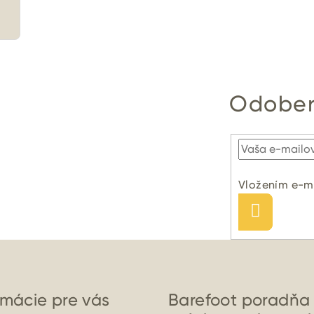
Odober
Vložením e-ma
Prihlásiť
sa
rmácie pre vás
Barefoot poradňa