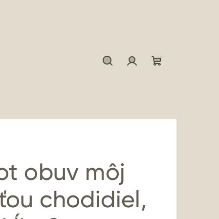
Hľadať
Prihlásenie
Nákupný
košík
oot obuv môj
ťou chodidiel,