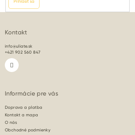
Prihlásiť sa
Z
á
p
Kontakt
ä
info
@
uliate.sk
t
+421 902 560 847
i
e
Informácie pre vás
Doprava a platba
Kontakt a mapa
O nás
Obchodné podmienky