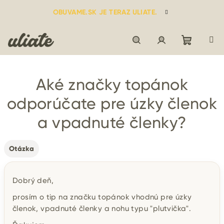
Prejsť
OBUVAME.SK JE TERAZ ULIATE.
na
obsah
Nákupn
Hľadať
Prihlásenie
Aké značky topánok
košík
odporúčate pre úzky členok
a vpadnuté členky?
Otázka
Dobrý deň,
prosím o tip na značku topánok vhodnú pre úzky
členok, vpadnuté členky a nohu typu "plutvička".