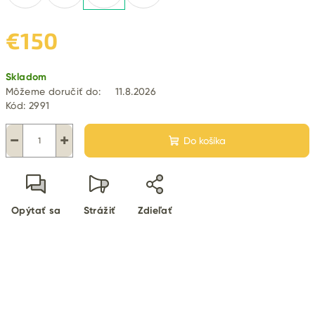
€150
Jednotková
Skladom
cena:
Môžeme doručiť do:
11.8.2026
Kód:
2991
−
+
Do košíka
Opýtať sa
Strážiť
Zdieľať