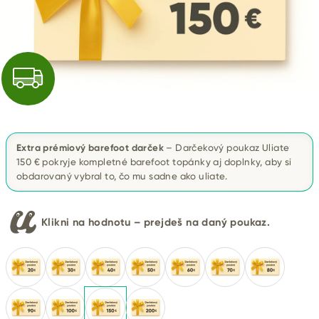
Z
A
D
Extra prémiový barefoot darček
– Darčekový poukaz Uliate
A
150 € pokryje kompletné barefoot topánky aj doplnky, aby si
obdarovaný vybral to, čo mu sadne ako uliate.
R
M
Klikni na hodnotu – prejdeš na daný poukaz.
O