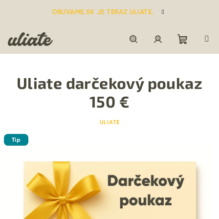
Prejsť
OBUVAME.SK JE TERAZ ULIATE.
na
obsah
Nákupn
Hľadať
Prihlásenie
Uliate darčekový poukaz
košík
150 €
ULIATE
Tip