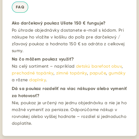
FAQ
Ako darčekový poukaz Uliate 150 € funguje?
Po úhrade objednávky dostanete e-mail s kódom. Pri
nákupe ho vložíte v košíku do poľa pre darčekový /
zľavový poukaz a hodnota 150 € sa odráta z celkovej
sumy.
Na čo môžem poukaz využiť?
Na celý sortiment – napríklad
detskú barefoot obuv
,
prechodné topánky
,
zimné topánky
,
papuče
,
gumáky
a rôzne
doplnky
.
Dá sa poukaz rozdeliť na viac nákupov alebo vymeniť
za hotovosť?
Nie, poukaz je určený na jednu objednávku a nie je ho
možné vymeniť za peniaze. Odporúčame nákup v
rovnakej alebo vyššej hodnote – rozdiel si jednoducho
doplatíte.