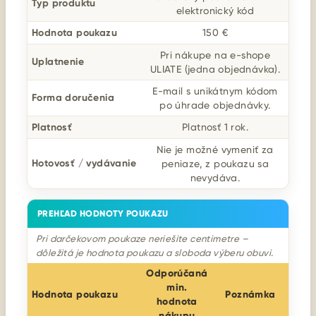
Typ produktu
elektronický kód
Hodnota poukazu
150 €
Pri nákupe na e-shope
Uplatnenie
ULIATE (jedna objednávka).
E-mail s unikátnym kódom
Forma doručenia
po úhrade objednávky.
Platnosť
Platnosť 1 rok.
Nie je možné vymeniť za
Hotovosť / vydávanie
peniaze, z poukazu sa
nevydáva.
PREHĽAD HODNOTY POUKAZU
Pri darčekovom poukaze neriešite centimetre –
dôležitá je hodnota poukazu a sloboda výberu obuvi.
Odporúčaná
min.
Hodnota poukazu
Poznámka
hodnota
nákupu