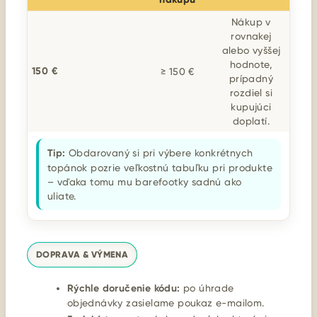
Nákup v
rovnakej
alebo vyššej
hodnote,
150 €
≥ 150 €
prípadný
rozdiel si
kupujúci
doplatí.
Tip:
Obdarovaný si pri výbere konkrétnych
topánok pozrie veľkostnú tabuľku pri produkte
– vďaka tomu mu barefootky sadnú ako
uliate.
DOPRAVA & VÝMENA
Rýchle doručenie kódu:
po úhrade
objednávky zasielame poukaz e-mailom.