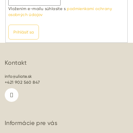
Vložením e-mailu súhlasíte s
podmienkami ochrany
osobných údajov
Prihlásiť sa
Z
á
p
Kontakt
ä
info
@
uliate.sk
t
+421 902 560 847
i
e
Informácie pre vás