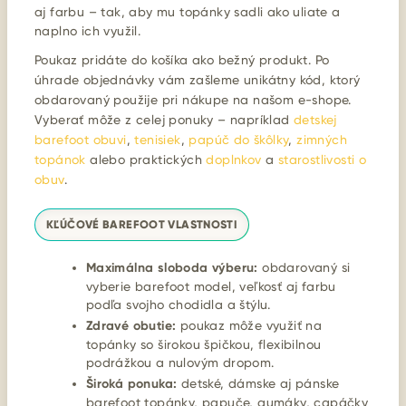
aj farbu – tak, aby mu topánky sadli ako uliate a
naplno ich využil.
Poukaz pridáte do košíka ako bežný produkt. Po
úhrade objednávky vám zašleme unikátny kód, ktorý
obdarovaný použije pri nákupe na našom e-shope.
Vyberať môže z celej ponuky – napríklad
detskej
barefoot obuvi
,
tenisiek
,
papúč do škôlky
,
zimných
topánok
alebo praktických
doplnkov
a
starostlivosti o
obuv
.
KĽÚČOVÉ BAREFOOT VLASTNOSTI
Maximálna sloboda výberu:
obdarovaný si
vyberie barefoot model, veľkosť aj farbu
podľa svojho chodidla a štýlu.
Zdravé obutie:
poukaz môže využiť na
topánky so širokou špičkou, flexibilnou
podrážkou a nulovým dropom.
Široká ponuka:
detské, dámske aj pánske
barefoot topánky, papuče, gumáky, capáčky