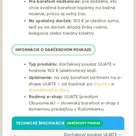
Pre barefoot nadšencov:
pre každého, kto
chce kvalitné barefoot topánky na bežné
nosenie, prácu aj voľný čas.
Na spoločný darček:
150 € je ideálna suma,
keď sa na darček skladá širšia rodina,
kolegovia alebo triedny kolektív.
INFORMÁCIE O DARČEKOVOM POUKAZE
Typ produktu:
darčekový poukaz ULIATE v
hodnote 150 € (elektronický kód).
Uplatnenie:
na celý barefoot sortiment na e-
shope ULIATE – od topánok po
doplnky
a
starostlivosť o obuv
.
Rodinný e-shop:
ULIATE (predtým
Obuvame.sk) – slovenský barefoot e-shop s
kamennou predajňou v Ružomberku.
TECHNICKÉ ŠPECIFIKÁCIE
DARČEKOVÝ POUKAZ
Darčekový poukaz ULIATE –