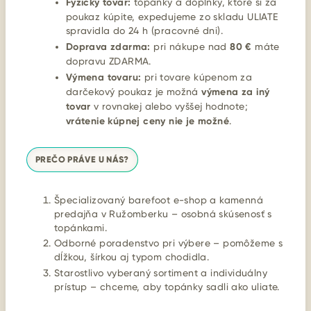
Fyzický tovar:
topánky a doplnky, ktoré si za
poukaz kúpite, expedujeme zo skladu ULIATE
spravidla do 24 h (pracovné dni).
Doprava zdarma:
pri nákupe nad
80 €
máte
dopravu ZDARMA.
Výmena tovaru:
pri tovare kúpenom za
darčekový poukaz je možná
výmena za iný
tovar
v rovnakej alebo vyššej hodnote;
vrátenie kúpnej ceny nie je možné
.
PREČO PRÁVE U NÁS?
Špecializovaný barefoot e-shop a kamenná
predajňa v Ružomberku – osobná skúsenosť s
topánkami.
Odborné poradenstvo pri výbere – pomôžeme s
dĺžkou, šírkou aj typom chodidla.
Starostlivo vyberaný sortiment a individuálny
prístup – chceme, aby topánky sadli ako uliate.