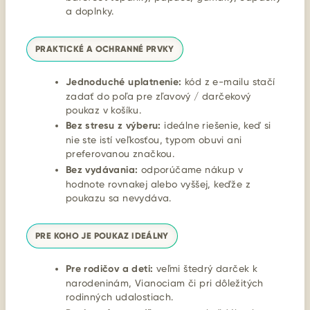
a doplnky.
PRAKTICKÉ A OCHRANNÉ PRVKY
Jednoduché uplatnenie:
kód z e-mailu stačí
zadať do poľa pre zľavový / darčekový
poukaz v košíku.
Bez stresu z výberu:
ideálne riešenie, keď si
nie ste istí veľkosťou, typom obuvi ani
preferovanou značkou.
Bez vydávania:
odporúčame nákup v
hodnote rovnakej alebo vyššej, keďže z
poukazu sa nevydáva.
PRE KOHO JE POUKAZ IDEÁLNY
Pre rodičov a deti:
veľmi štedrý darček k
narodeninám, Vianociam či pri dôležitých
rodinných udalostiach.