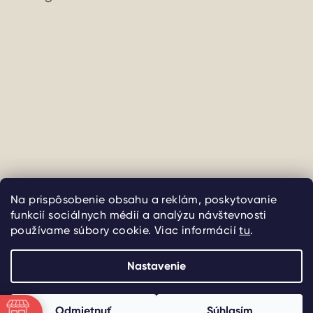
Sledovať na Instagrame
Na prispôsobenie obsahu a reklám, poskytovanie
funkcií sociálnych médií a analýzu návštevnosti
Copyright 2026
uliate
. Všetky práva vyhradené.
Upraviť
používame súbory cookie. Viac informácií
tu
.
nastavenie cookies
Nastavenie
Vytvoril Shoptet
Odmietnuť
Súhlasím