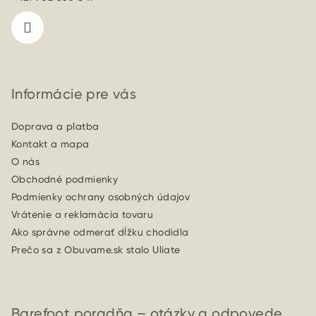
i
e
Informácie pre vás
Doprava a platba
Kontakt a mapa
O nás
Obchodné podmienky
Podmienky ochrany osobných údajov
Vrátenie a reklamácia tovaru
Ako správne odmerať dĺžku chodidla
Prečo sa z Obuvame.sk stalo Uliate
Barefoot poradňa – otázky a odpovede