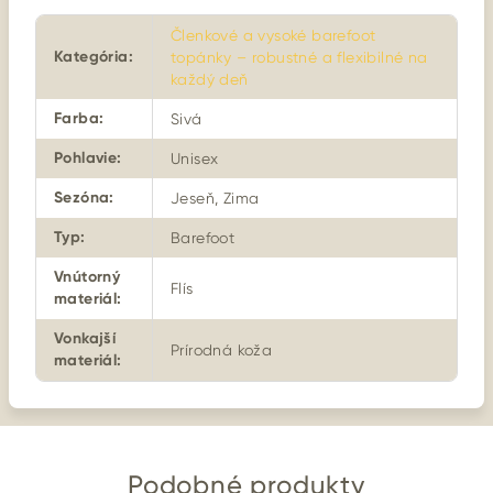
Členkové a vysoké barefoot
Kategória
:
topánky – robustné a flexibilné na
každý deň
Farba
:
Sivá
Pohlavie
:
Unisex
Sezóna
:
Jeseň, Zima
Typ
:
Barefoot
Vnútorný
Flís
materiál
:
Vonkajší
Prírodná koža
materiál
:
Podobné produkty