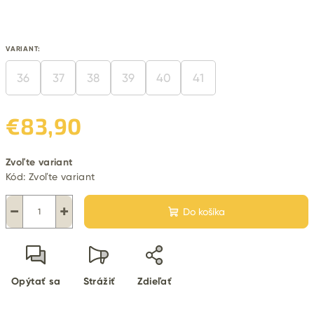
VARIANT:
36
37
38
39
40
41
€83,90
Jednotková
Zvoľte variant
cena:
Kód:
Zvoľte variant
−
+
Do košíka
Opýtať sa
Strážiť
Zdieľať