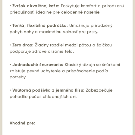
•
Zvršok z kvalitnej kože:
Poskytuje komfort a prirodzenú
priedušnosť, ideálne pre celodenné nosenie.
•
Tenká, flexibilná podrážka:
Umožňuje prirodzený
pohyb nohy a maximálnu voľnosť pre prsty.
•
Zero drop:
Žiadny rozdiel medzi pätou a špičkou
podporuje zdravé držanie tela.
•
Jednoduché šnurovanie:
Klasický dizajn so šnúrkami
zaisťuje pevné uchytenie a prispôsobenie podľa
potreby.
•
Vnútorná podšívka z jemného flísu:
Zabezpečuje
pohodlie počas chladnejších dní.
Vhodné pre: