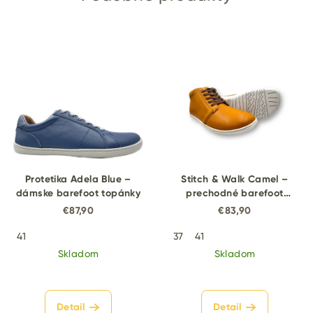
Protetika Adela Blue –
Stitch & Walk Camel –
dámske barefoot topánky
prechodné barefoot
topánky
€87,90
€83,90
41
37
41
Skladom
Skladom
Detail
Detail