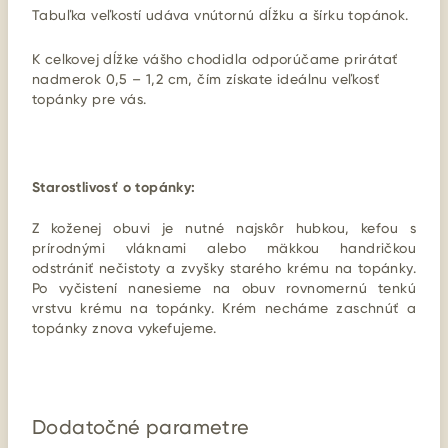
Tabuľka veľkostí udáva vnútornú dĺžku a šírku topánok.
K celkovej dĺžke vášho chodidla odporúčame prirátať
nadmerok 0,5 – 1,2 cm, čím získate ideálnu veľkosť
topánky pre vás.
Starostlivosť o topánky:
Z koženej obuvi je nutné najskôr hubkou, kefou s
prírodnými vláknami alebo mäkkou handričkou
odstrániť nečistoty a zvyšky starého krému na topánky.
Po vyčistení nanesieme na obuv rovnomernú tenkú
vrstvu krému na topánky. Krém necháme zaschnúť a
topánky znova vykefujeme.
Dodatočné parametre