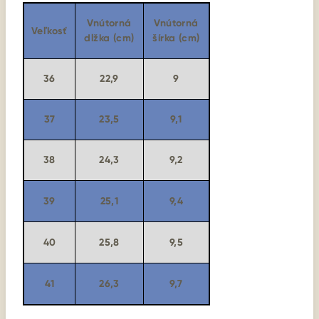
Vnútorná
Vnútorná
Veľkosť
dlžka (cm)
šírka (cm)
36
22,9
9
37
23,5
9,1
38
24,3
9,2
39
25,1
9,4
40
25,8
9,5
41
26,3
9,7