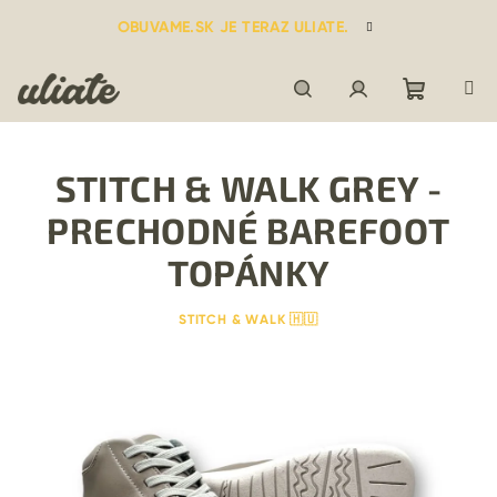
Prejsť
OBUVAME.SK JE TERAZ ULIATE.
na
obsah
Nákupn
Hľadať
Prihlásenie
STITCH & WALK GREY -
košík
PRECHODNÉ BAREFOOT
TOPÁNKY
STITCH & WALK 🇭🇺