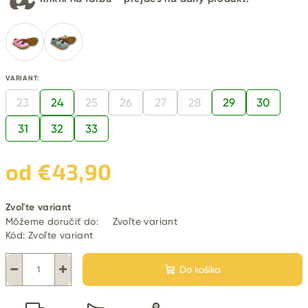
VARIANT:
23
24
25
26
27
28
29
30
31
32
33
od
€43,90
Jednotková
Zvoľte variant
cena:
Môžeme doručiť do:
Zvoľte variant
Kód:
Zvoľte variant
−
+
Do košíka