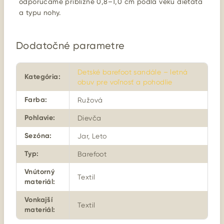
odporúčame približne 0,8–1,0 cm podľa veku dieťaťa
a typu nohy.
Dodatočné parametre
Detské barefoot sandále – letná
Kategória
:
obuv pre voľnosť a pohodlie
Farba
:
Ružová
Pohlavie
:
Dievča
Sezóna
:
Jar, Leto
Typ
:
Barefoot
Vnútorný
Textil
materiál
:
Vonkajší
Textil
materiál
: