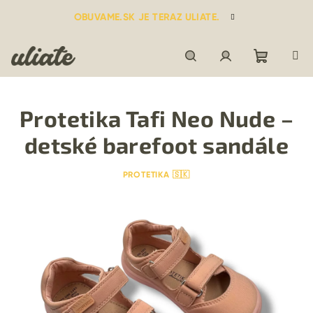
Prejsť
OBUVAME.SK JE TERAZ ULIATE.
na
obsah
Nákupn
Hľadať
Prihlásenie
Protetika Tafi Neo Nude –
košík
detské barefoot sandále
PROTETIKA 🇸🇰