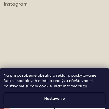
Instagram
Sledovať na Instagrame
Na prispôsobenie obsahu a reklám, poskytovanie
funkcií sociálnych médií a analýzu návštevnosti
používame súbory cookie. Viac informácií
tu
.
Copyright 2026
uliate
. Všetky práva vyhradené.
Upraviť
nastavenie cookies
Nastavenie
Vytvoril Shoptet