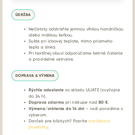
ÚDRŽBA
Nečistoty odstráňte jemnou vlhkou handričkou
alebo mäkkou kefkou.
Sušte pri izbovej teplote, mimo priameho
tepla a slnka.
Pri textilnej obuvi odporúčame šetrné čistenie
a pravidelné vetranie.
DOPRAVA & VÝMENA
Rýchle odoslanie
zo skladu ULIATE (zvyčajne
do 24 h).
Doprava zdarma
pri nákupe nad
80 €
.
Výmena/vrátenie do 14 dní
– radi poradíme s
výberom.
Darček pre blízkych? Pozrite
darčekové
poukážky
.