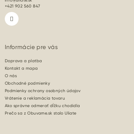
info
@
uliate.sk
t
+421 902 560 847
i
e
Informácie pre vás
Doprava a platba
Kontakt a mapa
O nás
Obchodné podmienky
Podmienky ochrany osobných údajov
Vrátenie a reklamácia tovaru
Ako správne odmerať dĺžku chodidla
Prečo sa z Obuvame.sk stalo Uliate