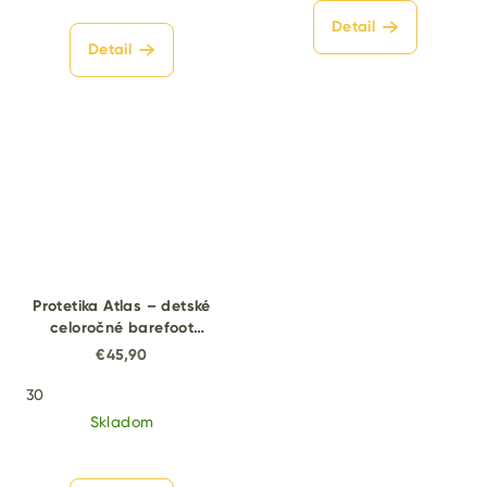
Detail
Detail
Protetika Atlas – detské
celoročné barefoot
topánky
€45,90
30
Skladom