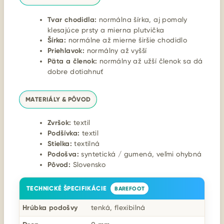
Tvar chodidla:
normálna šírka, aj pomaly
klesajúce prsty a mierna plutvička
Šírka:
normálne až mierne širšie chodidlo
Priehlavok:
normálny až vyšší
Päta a členok:
normálny až užší členok sa dá
dobre dotiahnuť
MATERIÁLY & PÔVOD
Zvršok:
textil
Podšívka:
textil
Stielka:
textilná
Podošva:
syntetická / gumená, veľmi ohybná
Pôvod:
Slovensko
TECHNICKÉ ŠPECIFIKÁCIE
BAREFOOT
Hrúbka podošvy
tenká, flexibilná