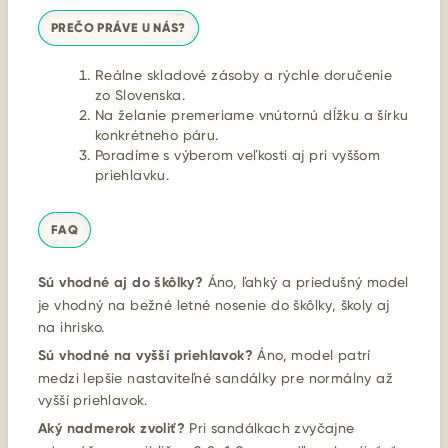
PREČO PRÁVE U NÁS?
Reálne skladové zásoby a rýchle doručenie
zo Slovenska.
Na želanie premeriame vnútornú dĺžku a šírku
konkrétneho páru.
Poradíme s výberom veľkosti aj pri vyššom
priehlavku.
FAQ
Sú vhodné aj do škôlky?
Áno, ľahký a priedušný model
je vhodný na bežné letné nosenie do škôlky, školy aj
na ihrisko.
Sú vhodné na vyšší priehlavok?
Áno, model patrí
medzi lepšie nastaviteľné sandálky pre normálny až
vyšší priehlavok.
Aký nadmerok zvoliť?
Pri sandálkach zvyčajne