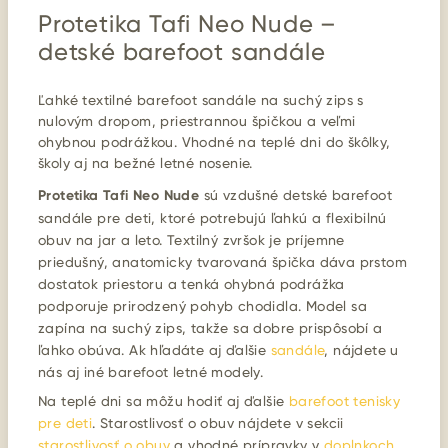
Protetika Tafi Neo Nude –
detské barefoot sandále
Ľahké textilné barefoot sandále na suchý zips s
nulovým dropom, priestrannou špičkou a veľmi
ohybnou podrážkou. Vhodné na teplé dni do škôlky,
školy aj na bežné letné nosenie.
Protetika Tafi Neo Nude
sú vzdušné detské barefoot
sandále pre deti, ktoré potrebujú ľahkú a flexibilnú
obuv na jar a leto. Textilný zvršok je príjemne
priedušný, anatomicky tvarovaná špička dáva prstom
dostatok priestoru a tenká ohybná podrážka
podporuje prirodzený pohyb chodidla. Model sa
zapína na suchý zips, takže sa dobre prispôsobí a
ľahko obúva. Ak hľadáte aj ďalšie
sandále
, nájdete u
nás aj iné barefoot letné modely.
Na teplé dni sa môžu hodiť aj ďalšie
barefoot tenisky
pre deti
. Starostlivosť o obuv nájdete v sekcii
starostlivosť o obuv
a vhodné prípravky v
doplnkoch
.