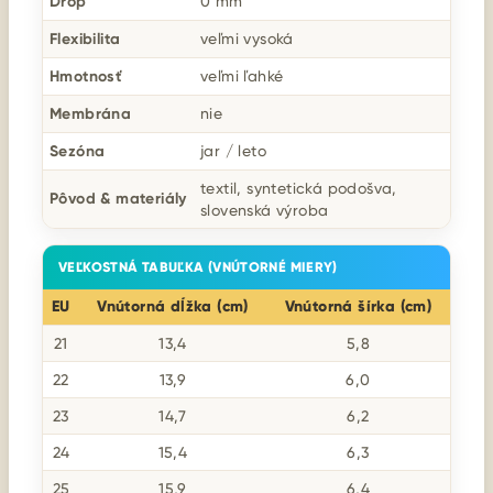
Drop
0 mm
Flexibilita
veľmi vysoká
Hmotnosť
veľmi ľahké
Membrána
nie
Sezóna
jar / leto
textil, syntetická podošva,
Pôvod & materiály
slovenská výroba
VEĽKOSTNÁ TABUĽKA (VNÚTORNÉ MIERY)
EU
Vnútorná dĺžka (cm)
Vnútorná šírka (cm)
21
13,4
5,8
22
13,9
6,0
23
14,7
6,2
24
15,4
6,3
25
15,9
6,4