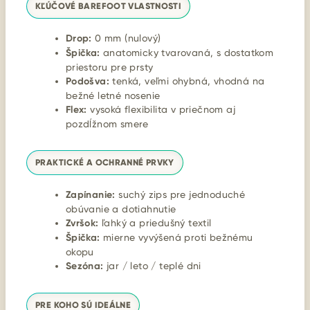
KĽÚČOVÉ BAREFOOT VLASTNOSTI
Drop:
0 mm (nulový)
Špička:
anatomicky tvarovaná, s dostatkom
priestoru pre prsty
Podošva:
tenká, veľmi ohybná, vhodná na
bežné letné nosenie
Flex:
vysoká flexibilita v priečnom aj
pozdĺžnom smere
PRAKTICKÉ A OCHRANNÉ PRVKY
Zapínanie:
suchý zips pre jednoduché
obúvanie a dotiahnutie
Zvršok:
ľahký a priedušný textil
Špička:
mierne vyvýšená proti bežnému
okopu
Sezóna:
jar / leto / teplé dni
PRE KOHO SÚ IDEÁLNE