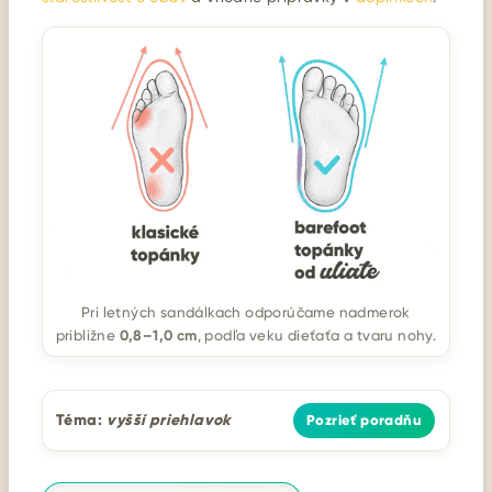
Pri letných sandálkach odporúčame nadmerok
0,8–1,0 cm
približne
, podľa veku dieťaťa a tvaru nohy.
Téma:
vyšší priehlavok
Pozrieť poradňu