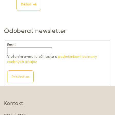
Detail
Odoberať newsletter
Email
Vložením e-mailu súhlasíte s
podmienkami ochrany
osobných údajov
Prihlásiť sa
Z
á
p
Kontakt
ä