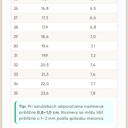
26
16,8
6,5
27
17,3
6,6
28
17,9
6,8
29
18,6
7,0
30
19,4
7,1
31
19,9
7,2
32
20,5
7,4
33
21,3
7,6
34
22,0
7,7
35
22,6
7,8
Tip:
Pri sandálkach odporúčame nadmerok
približne
0,8–1,0 cm
. Rozmery sa môžu líšiť
približne o 1–2 mm podľa spôsobu merania.