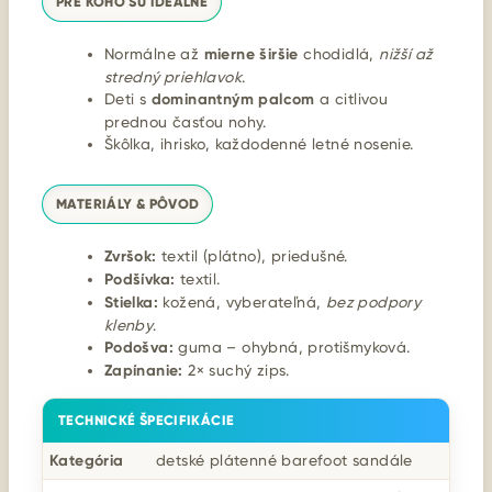
PRE KOHO SÚ IDEÁLNE
Normálne až
mierne širšie
chodidlá,
nižší až
stredný priehlavok
.
Deti s
dominantným palcom
a citlivou
prednou časťou nohy.
Škôlka, ihrisko, každodenné letné nosenie.
MATERIÁLY & PÔVOD
Zvršok:
textil (plátno), priedušné.
Podšívka:
textil.
Stielka:
kožená, vyberateľná,
bez podpory
klenby
.
Podošva:
guma – ohybná, protišmyková.
Zapínanie:
2× suchý zips.
TECHNICKÉ ŠPECIFIKÁCIE
Kategória
detské plátenné barefoot sandále