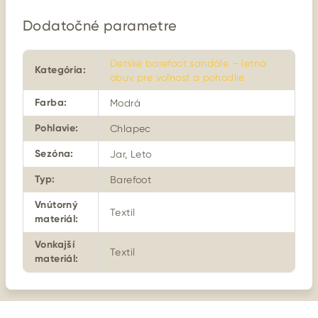
Dodatočné parametre
Detské barefoot sandále – letná
Kategória
:
obuv pre voľnosť a pohodlie
Farba
:
Modrá
Pohlavie
:
Chlapec
Sezóna
:
Jar, Leto
Typ
:
Barefoot
Vnútorný
Textil
materiál
:
Vonkajší
Textil
materiál
: