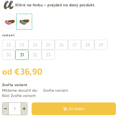
Klikni na farbu – prejdeš na daný produkt.
VARIANT:
22
23
24
25
26
27
28
29
30
31
32
33
od
€36,90
Jednotková
Zvoľte variant
cena:
Môžeme doručiť do:
Zvoľte variant
Kód:
Zvoľte variant
−
+
Do košíka