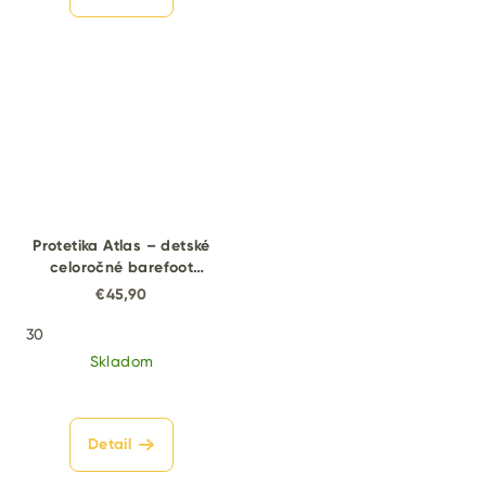
Protetika Atlas – detské
celoročné barefoot
topánky
€45,90
30
Skladom
Detail