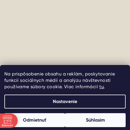
Sledovať na Instagrame
Na prispôsobenie obsahu a reklám, poskytovanie
funkcií sociálnych médií a analýzu návštevnosti
Copyright 2026
uliate
. Všetky práva vyhradené.
Upraviť
používame súbory cookie. Viac informácií
tu
.
nastavenie cookies
Nastavenie
Vytvoril Shoptet
Odmietnuť
Súhlasím
Zobraziť