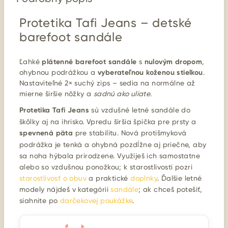
Protetika Tafi Jeans – detské
barefoot sandále
Ľahké
plátenné barefoot sandále
s
nulovým dropom
,
ohybnou podrážkou a
vyberateľnou koženou stielkou
.
Nastaviteľné 2× suchý zips – sedia na normálne až
mierne širšie nôžky a
sadnú ako uliate
.
Protetika Tafi Jeans
sú vzdušné letné sandále do
škôlky aj na ihrisko. Vpredu širšia špička pre prsty a
spevnená päta
pre stabilitu. Nová protišmyková
podrážka je tenká a ohybná pozdĺžne aj priečne, aby
sa noha hýbala prirodzene. Využiješ ich samostatne
alebo so vzdušnou ponožkou; k starostlivosti pozri
starostlivosť o obuv
a praktické
doplnky
. Ďalšie letné
modely nájdeš v kategórii
sandále
; ak chceš potešiť,
siahnite po
darčekovej poukážke
.