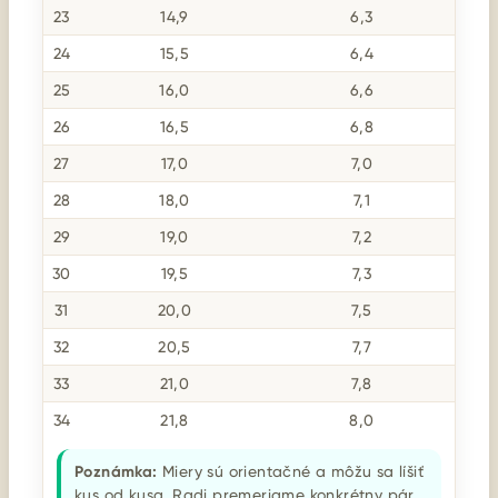
23
14,9
6,3
24
15,5
6,4
25
16,0
6,6
26
16,5
6,8
27
17,0
7,0
28
18,0
7,1
29
19,0
7,2
30
19,5
7,3
31
20,0
7,5
32
20,5
7,7
33
21,0
7,8
34
21,8
8,0
Poznámka:
Miery sú orientačné a môžu sa líšiť
kus od kusa. Radi premeriame konkrétny pár