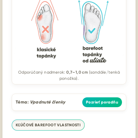
0,7–1,0 cm
Odporúčaný nadmerok:
(sandále/tenká
ponožka).
Téma:
Vpadnuté členky
Pozrieť poradňu
KĽÚČOVÉ BAREFOOT VLASTNOSTI