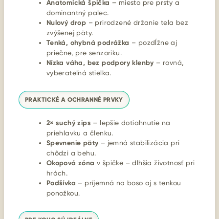
Anatomická špička
– miesto pre prsty a
dominantný palec.
Nulový drop
– prirodzené držanie tela bez
zvýšenej päty.
Tenká, ohybná podrážka
– pozdĺžne aj
priečne, pre senzoriku.
Nízka váha, bez podpory klenby
– rovná,
vyberateľná stielka.
PRAKTICKÉ A OCHRANNÉ PRVKY
2× suchý zips
– lepšie dotiahnutie na
priehlavku a členku.
Spevnenie päty
– jemná stabilizácia pri
chôdzi a behu.
Okopová zóna
v špičke – dlhšia životnosť pri
hrách.
Podšívka
– príjemná na boso aj s tenkou
ponožkou.