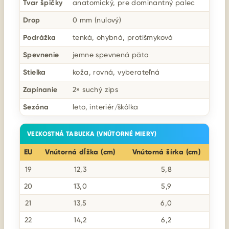
Tvar špičky
anatomický, pre dominantný palec
Drop
0 mm (nulový)
Podrážka
tenká, ohybná, protišmyková
Spevnenie
jemne spevnená päta
Stielka
koža, rovná, vyberateľná
Zapínanie
2× suchý zips
Sezóna
leto, interiér/škôlka
VEĽKOSTNÁ TABUĽKA (VNÚTORNÉ MIERY)
EU
Vnútorná dĺžka (cm)
Vnútorná šírka (cm)
19
12,3
5,8
20
13,0
5,9
21
13,5
6,0
22
14,2
6,2