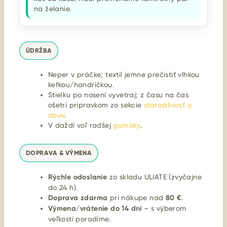
na želanie.
ÚDRŽBA
Neper v práčke; textil jemne prečistiť vlhkou
kefkou/handričkou.
Stielku po nosení vyvetraj; z času na čas
ošetri prípravkom zo sekcie
starostlivosť o
obuv
.
V daždi voľ radšej
gumáky
.
DOPRAVA & VÝMENA
Rýchle odoslanie
zo skladu ULIATE (zvyčajne
do 24 h).
Doprava zdarma
pri nákupe nad
80 €
.
Výmena/vrátenie do 14 dní
– s výberom
veľkosti poradíme.