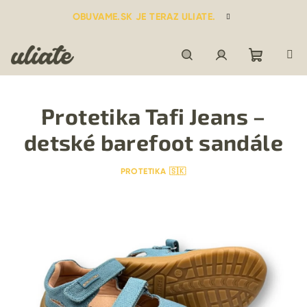
Prejsť
OBUVAME.SK JE TERAZ ULIATE.
na
obsah
Nákupn
Hľadať
Prihlásenie
Protetika Tafi Jeans –
košík
detské barefoot sandále
PROTETIKA 🇸🇰