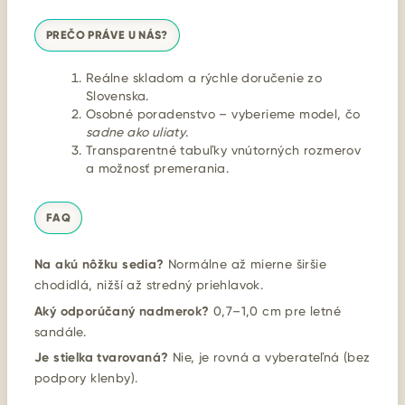
PREČO PRÁVE U NÁS?
Reálne skladom a rýchle doručenie zo
Slovenska.
Osobné poradenstvo – vyberieme model, čo
sadne ako uliaty
.
Transparentné tabuľky vnútorných rozmerov
a možnosť premerania.
FAQ
Na akú nôžku sedia?
Normálne až mierne širšie
chodidlá, nižší až stredný priehlavok.
Aký odporúčaný nadmerok?
0,7–1,0 cm pre letné
sandále.
Je stielka tvarovaná?
Nie, je rovná a vyberateľná (bez
podpory klenby).