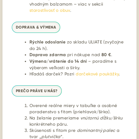
vhodným balzamom – viac v sekcii
starostlivosť o obuv
.
DOPRAVA & VÝMENA
Rýchle odoslanie
zo skladu ULIATE (zvyčajne
do 24 h).
Doprava zdarma
pri nákupe nad
80 €
.
Výmena/vrátenie do 14 dní
– poradíme s
výberom veľkosti a šírky.
Hľadáš darček? Pozri
darčekové poukážky
.
PREČO PRÁVE U NÁS?
Overené reálne miery v tabuľke a osobné
poradenstvo s fitom (priehlavok/šírka).
Na želanie premeriame
vnútornú dĺžku/šírku
konkrétneho páru.
Skúsenosti s fitom pre
dominantný palec
a
tvar „
plutvička
“.