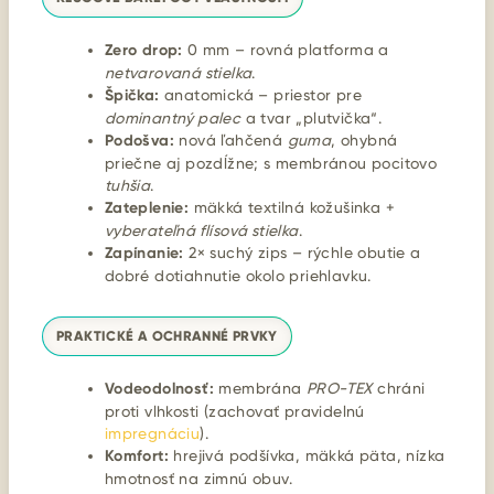
Zero drop:
0 mm – rovná platforma a
netvarovaná stielka
.
Špička:
anatomická – priestor pre
dominantný palec
a tvar „plutvička“.
Podošva:
nová ľahčená
guma
, ohybná
priečne aj pozdĺžne; s membránou pocitovo
tuhšia
.
Zateplenie:
mäkká textilná kožušinka +
vyberateľná flísová stielka
.
Zapínanie:
2× suchý zips – rýchle obutie a
dobré dotiahnutie okolo priehlavku.
PRAKTICKÉ A OCHRANNÉ PRVKY
Vodeodolnosť:
membrána
PRO-TEX
chráni
proti vlhkosti (zachovať pravidelnú
impregnáciu
).
Komfort:
hrejivá podšívka, mäkká päta, nízka
hmotnosť na zimnú obuv.