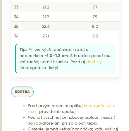
33
21.2
7.7
34
21.9
7.9
35
22.6
8.0
36
23.1
8.2
Tip:
Pri
zimných
topánkach rátaj s
nadmerkom ~
1,0–1,3 cm
. S hrubšou ponožkou
voľ radšej hornú hranicu. Pozri aj
doplnky
(impregnácia, kefy).
ÚDRŽBA
Pred prvým nosením aplikuj
impregnáciu na
kožu
; pravidelne opakuj.
Nechať vyschnúť pri izbovej teplote;
nesušiť
na radiátore ani pri zdrojoch tepla.
Čistenie: jemná kefka/handrička; kožu vyživuj