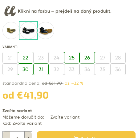
Klikni na farbu – prejdeš na daný produkt.
VARIANT:
21
22
23
24
25
26
27
28
29
30
31
32
33
34
35
36
štandardná cena:
od €61,90
až –32 %
od
€41,90
Jednotková
Zvoľte variant
cena:
Môžeme doručiť do:
Zvoľte variant
Kód:
Zvoľte variant