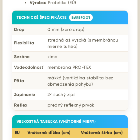
Výroba:
Protetika (EÚ)
TECHNICKÉ ŠPECIFIKÁCIE
BAREFOOT
Drop
0 mm (zero drop)
stredná až vysoká (s membránou
Flexibilita
mierne tuhšia)
Sezóna
zima
Vodeodolnosť
membrána PRO-TEX
mäkká (vertikálna stabilita bez
Päta
obmedzenia pohybu)
Zapínanie
2× suchý zips
Reflex
predný reflexný prvok
VEĽKOSTNÁ TABUĽKA (VNÚTORNÉ MIERY)
EU
Vnútorná dĺžka (cm)
Vnútorná šírka (cm)