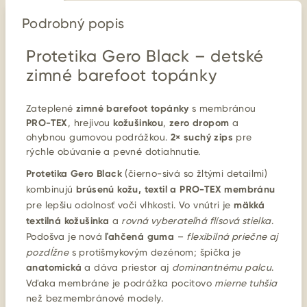
Podrobný popis
Protetika Gero Black – detské
zimné barefoot topánky
Zateplené
zimné barefoot topánky
s membránou
PRO-TEX
, hrejivou
kožušinkou
,
zero dropom
a
ohybnou gumovou podrážkou.
2× suchý zips
pre
rýchle obúvanie a pevné dotiahnutie.
Protetika Gero Black
(čierno-sivá so žltými detailmi)
kombinujú
brúsenú kožu, textil a PRO-TEX membránu
pre lepšiu odolnosť voči vlhkosti. Vo vnútri je
mäkká
textilná kožušinka
a
rovná vyberateľná flísová stielka
.
Podošva je nová
ľahčená guma
–
flexibilná priečne aj
pozdĺžne
s protišmykovým dezénom; špička je
anatomická
a dáva priestor aj
dominantnému palcu
.
Vďaka membráne je podrážka pocitovo
mierne tuhšia
než bezmembránové modely.