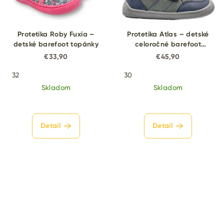
Protetika Roby Fuxia –
Protetika Atlas – detské
detské barefoot topánky
celoročné barefoot
topánky
€33,90
€45,90
32
30
Skladom
Skladom
Detail
Detail