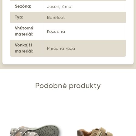
Sezóna
:
Jeseň, Zima
Typ
:
Barefoot
Vnútorný
Kožušina
materiál
:
Vonkajší
Prírodná koža
mareriál
:
Podobné produkty