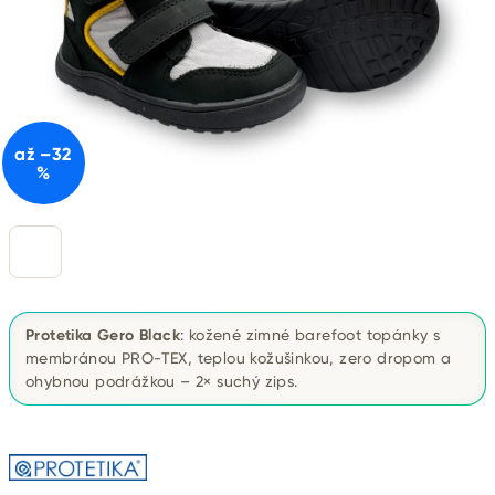
až –32
%
Protetika Gero Black
: kožené zimné barefoot topánky s
membránou PRO-TEX, teplou kožušinkou, zero dropom a
ohybnou podrážkou – 2× suchý zips.