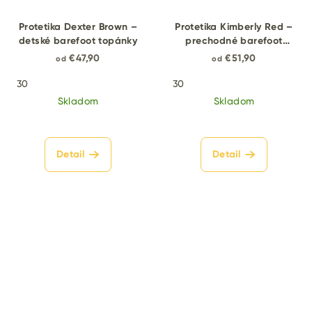
Protetika Dexter Brown –
Protetika Kimberly Red –
detské barefoot topánky
prechodné barefoot
topánky
€47,90
€51,90
od
od
30
30
Skladom
Skladom
Detail
Detail