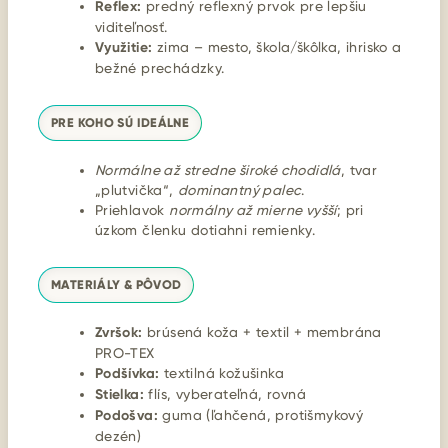
Reflex:
predný reflexný prvok pre lepšiu
viditeľnosť.
Využitie:
zima – mesto, škola/škôlka, ihrisko a
bežné prechádzky.
PRE KOHO SÚ IDEÁLNE
Normálne až stredne široké chodidlá
, tvar
„plutvička“,
dominantný palec
.
Priehlavok
normálny až mierne vyšší
; pri
úzkom členku dotiahni remienky.
MATERIÁLY & PÔVOD
Zvršok:
brúsená koža + textil + membrána
PRO-TEX
Podšívka:
textilná kožušinka
Stielka:
flís, vyberateľná, rovná
Podošva:
guma (ľahčená, protišmykový
dezén)