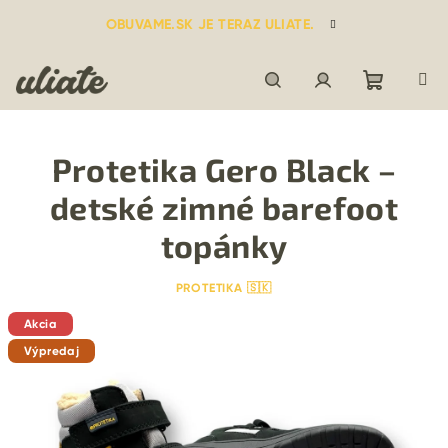
Prejsť
OBUVAME.SK JE TERAZ ULIATE.
na
obsah
Nákupn
Hľadať
Prihlásenie
Protetika Gero Black –
košík
detské zimné barefoot
topánky
PROTETIKA 🇸🇰
Akcia
Výpredaj