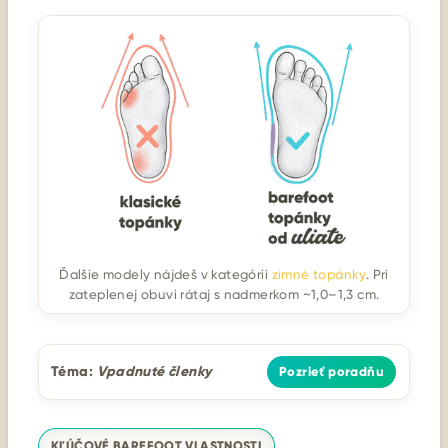
Ďalšie modely nájdeš v kategórii
zimné topánky
. Pri
zateplenej obuvi rátaj s nadmerkom ~1,0–1,3 cm.
Téma:
Vpadnuté členky
Pozrieť poradňu
KĽÚČOVÉ BAREFOOT VLASTNOSTI