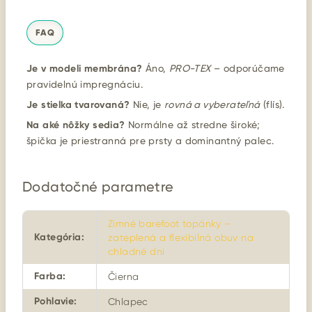
FAQ
Je v modeli membrána?
Áno,
PRO-TEX
– odporúčame
pravidelnú impregnáciu.
Je stielka tvarovaná?
Nie, je
rovná a vyberateľná
(flís).
Na aké nôžky sedia?
Normálne až stredne široké;
špička je priestranná pre prsty a dominantný palec.
Dodatočné parametre
Zimné barefoot topánky –
Kategória
:
zateplená a flexibilná obuv na
chladné dni
Farba
:
Čierna
Pohlavie
:
Chlapec