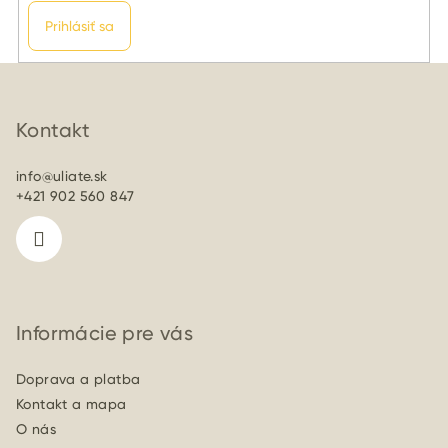
Prihlásiť sa
Z
á
p
Kontakt
ä
info
@
uliate.sk
t
+421 902 560 847
i
e
Informácie pre vás
Doprava a platba
Kontakt a mapa
O nás