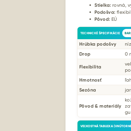
Stielka:
rovná, v
Podošva:
flexib
Pôvod:
EÚ
TECHNICKÉ ŠPECIFIKÁCIE
BAR
Hrúbka podošvy
ní
Drop
0
ve
Flexibilita
po
Hmotnosť
ľa
Sezóna
ja
ko
Pôvod & materiály
za
gu
VEĽKOSTNÁ TABUĽKA (VNÚTORNÉ