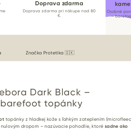
e
Doprava zdarma
kame
ame
Doprava zdarma pri nákupe nad 80
Osobné por
€.
– barefo
a
Značka
Protetika 🇸🇰
Debora Dark Black –
barefoot topánky
ot
topánky z hladkej kože s ľahkým zateplením (microfleec
a nulovým dropom – nazúvacie pohodlie, ktoré
sadne ako