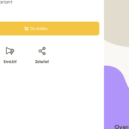
ariant
Do košíka
Strážiť
Zdieľať
Over