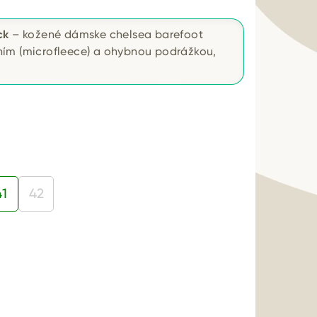
ck
– kožené dámske chelsea barefoot
ím (microfleece) a ohybnou podrážkou,
41
42