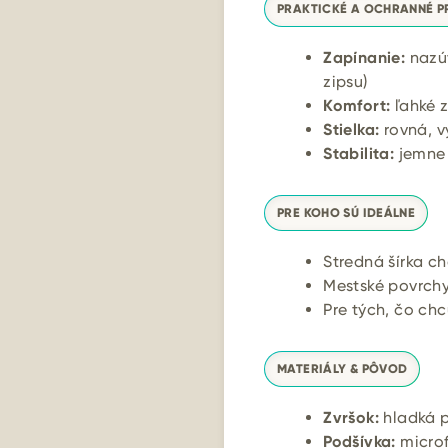
PRAKTICKÉ A OCHRANNÉ P
Zapínanie:
nazú
zipsu)
Komfort:
ľahké z
Stielka:
rovná, v
Stabilita:
jemne 
PRE KOHO SÚ IDEÁLNE
Stredná šírka c
Mestské povrchy
Pre tých, čo chc
MATERIÁLY & PÔVOD
Zvršok:
hladká p
Podšívka:
microf