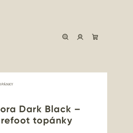
Hľadať
Prihlásenie
Nákupný
košík
OPÁNKY
ora Dark Black –
refoot topánky