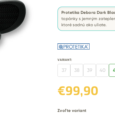
Protetika Debora Dark Bla
topánky s jemným zateplen
ktoré sadnú ako uliate.
VARIANT:
37
38
39
40
€99,90
Jednotková
cena:
Zvoľte variant