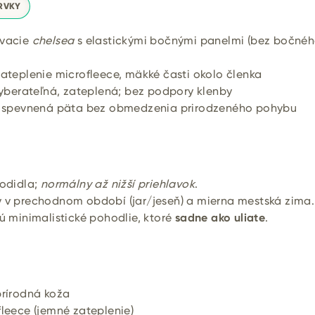
RVKY
vacie
chelsea
s elastickými bočnými panelmi (bez bočné
ateplenie microfleece, mäkké časti okolo členka
yberateľná, zateplená; bez podpory klenby
spevnená päta bez obmedzenia prirodzeného pohybu
hodidla;
normálny až nižší priehlavok
.
 v prechodnom období (jar/jeseň) a mierna mestská zima.
ú minimalistické pohodlie, ktoré
sadne ako uliate
.
rírodná koža
leece (jemné zateplenie)