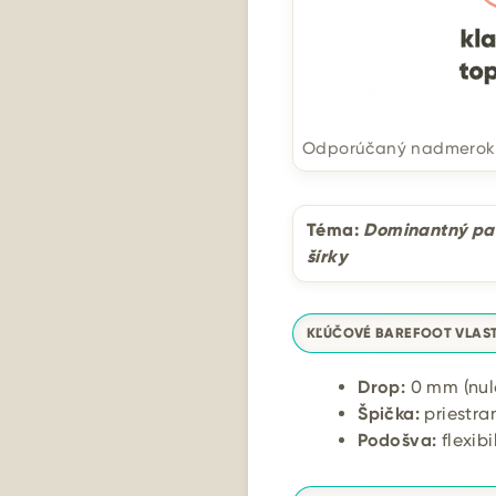
Odporúčaný nadmerok na
Téma:
Dominantný pal
šírky
KĽÚČOVÉ BAREFOOT VLAS
Drop:
0 mm (nul
Špička:
priestra
Podošva:
flexib