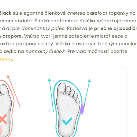
Black
sú elegantné členkové
chelsea
barefoot topánky na
dnom období. Široká anatomická špička rešpektuje priro
ná aj pre
dominantný palec
. Podošva je
priečne aj pozdĺž
m dropom
. Vnútro tvorí jemné zateplenie microfleece a
ka
bez podpory klenby. Vďaka elastickým bočným panelo
a sedia na
normálny členok
. Pre viac možností pozrite
pánky
.