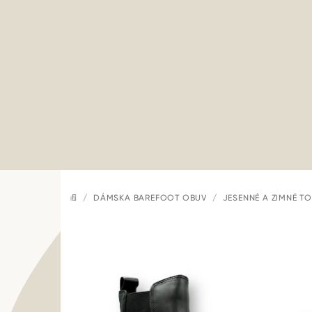
Prejsť
na
obsah
/
DÁMSKA BAREFOOT OBUV
/
JESENNÉ A ZIMNÉ T
DOMOV