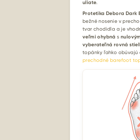
uliate
.
Protetika Debora Dark 
bežné nosenie v precho
tvar chodidla a je vhod
veľmi ohybná
s
nulový
vyberateľná rovná stiel
topánky ľahko obúvajú 
prechodné barefoot to