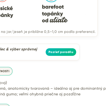
 jar/jeseň je približne 0,5–1,0 cm podľa preferencií.
ec & výber správnej
Pozrieť poradňu
TNOSTI
ový)
nná, anatomicky tvarovaná – ideálna aj pre dominantný 
ilná guma; veľmi ohybná priečne aj pozdĺžne