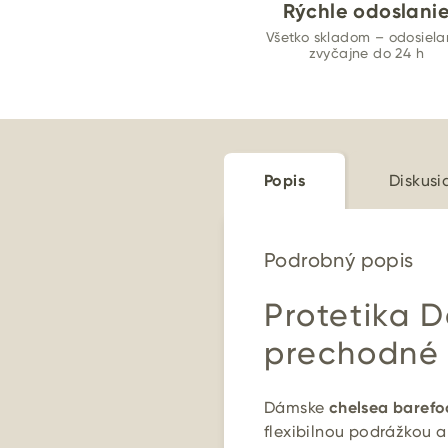
Rýchle odoslani
Všetko skladom – odosiel
zvyčajne do 24 h
Popis
Diskusi
Podrobný popis
Protetika 
prechodné 
Dámske
chelsea barefo
flexibilnou podrážkou 