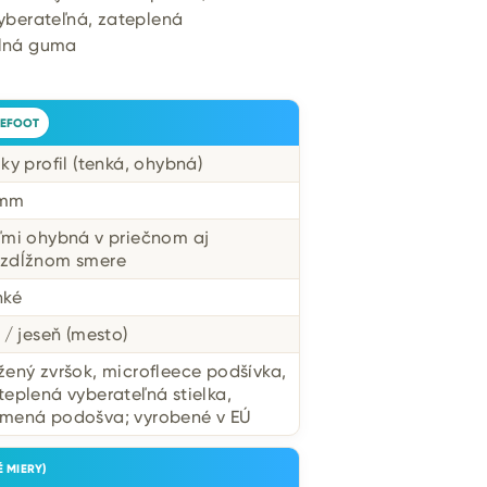
yberateľná, zateplená
ilná guma
EFOOT
zky profil (tenká, ohybná)
 mm
ľmi ohybná v priečnom aj
zdĺžnom smere
hké
r / jeseň (mesto)
žený zvršok, microfleece podšívka,
teplená vyberateľná stielka,
mená podošva; vyrobené v EÚ
 MIERY)