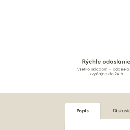
Rýchle odoslani
Všetko skladom – odosiel
zvyčajne do 24 h
Popis
Diskusi