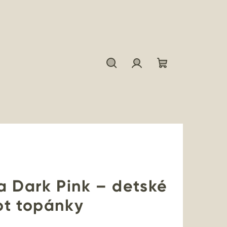
Hľadať
Prihlásenie
Nákupný
košík
a Dark Pink – detské
ot topánky