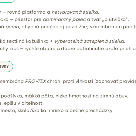
 – rovná platforma a
netvarovaná stielka
.
ká – priestor pre
dominantný palec
a tvar „plutvička“.
ná
guma
, ohybná priečne aj pozdĺžne; s membránou poci
á textilná kožušinka +
vyberateľná zateplená stielka
.
chý zips – rýchle obutie a dobré dotiahnutie okolo priehla
RVKY
membrána
PRO-TEX
chráni proti vlhkosti (zachovať pravid
 podšívka, mäkká päta, nízka hmotnosť na zimnú obuv.
 lepšiu viditeľnosť.
mesto, škola/škôlka, ihrisko a bežné prechádzky.