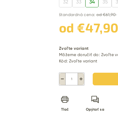
32
33
34
35
štandardná cena:
od €61,90
od
€47,9
Jednotková
cena:
Zvoľte variant
Môžeme doručiť do:
Zvoľte v
Kód:
Zvoľte variant
−
+
Tlač
Opýtať sa