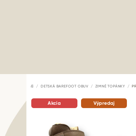
Prejsť
na
obsah
/
DETSKÁ BAREFOOT OBUV
/
ZIMNÉ TOPÁNKY
/
P
DOMOV
Akcia
Výpredaj