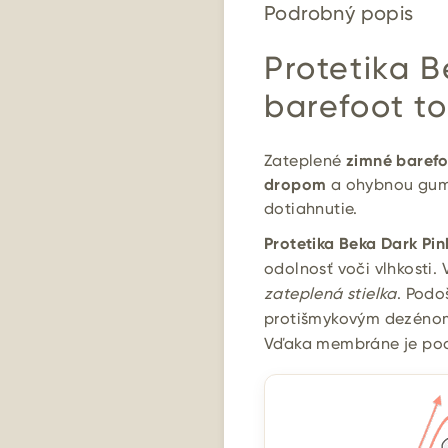
Podrobný popis
Protetika 
barefoot t
Zateplené
zimné baref
dropom
a ohybnou gum
dotiahnutie.
Protetika Beka Dark Pin
odolnosť voči vlhkosti. 
zateplená stielka
. Podo
protišmykovým dezénom
Vďaka membráne je po