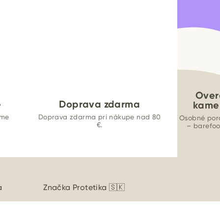
Over
e
Doprava zdarma
kame
ame
Doprava zdarma pri nákupe nad 80
Osobné por
€.
– barefo
a
Značka
Protetika 🇸🇰