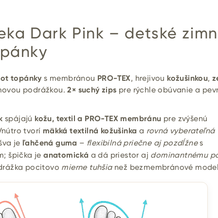
Beka Dark Pink – detské zim
opánky
oot topánky
s membránou
PRO-TEX
, hrejivou
kožušinkou
,
z
ovou podrážkou.
2× suchý zips
pre rýchle obúvanie a pev
k
spájajú
kožu, textil a PRO-TEX membránu
pre zvýšenú
Vnútro tvorí
mäkká textilná kožušinka
a
rovná vyberateľná
šva je
ľahčená guma
–
flexibilná priečne aj pozdĺžne
s
; špička je
anatomická
a dá priestor aj
dominantnému pa
drážka pocitovo
mierne tuhšia
než bezmembránové model