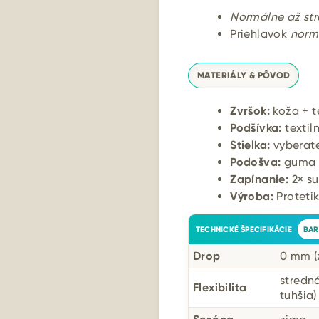
Normálne až str
Priehlavok
normá
MATERIÁLY & PÔVOD
Zvršok:
koža + t
Podšívka:
textil
Stielka:
vyberate
Podošva:
guma (
Zapínanie:
2× su
Výroba:
Protetik
TECHNICKÉ ŠPECIFIKÁCIE
BAR
Drop
0 mm (
stredn
Flexibilita
tuhšia)