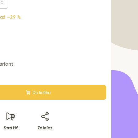
36
až –29 %
0
ariant
Do košíka
Strážiť
Zdieľať