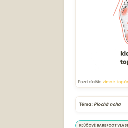
Pozri ďalšie
zimné topá
Téma:
Plochá noha
KĽÚČOVÉ BAREFOOT VLAS