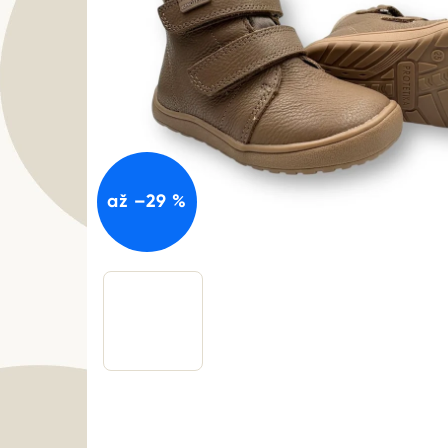
až –29 %