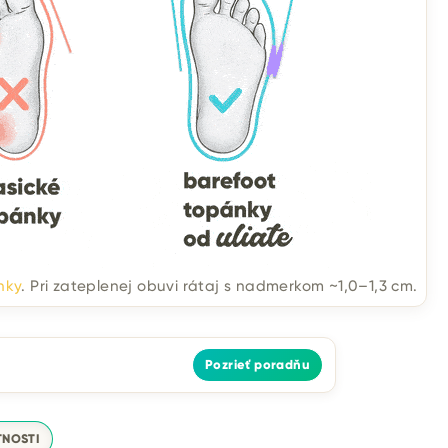
nky
. Pri zateplenej obuvi rátaj s nadmerkom ~1,0–1,3 cm.
Pozrieť poradňu
TNOSTI