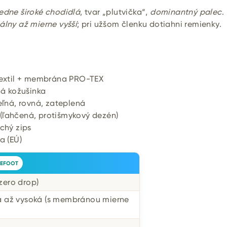
edne široké chodidlá
, tvar „plutvička“,
dominantný palec
.
lny až mierne vyšší
; pri užšom členku dotiahni remienky.
extil + membrána PRO-TEX
ná kožušinka
ľná, rovná, zateplená
ľahčená, protišmykový dezén)
chý zips
a (EÚ)
EFOOT
zero drop)
á až vysoká (s membránou mierne