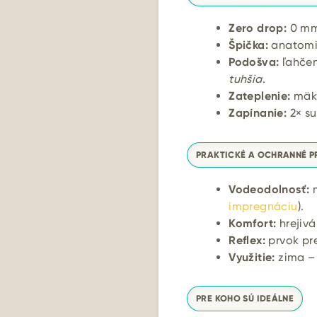
Zero drop:
0 mm
Špička:
anatomic
Podošva:
ľahče
tuhšia
.
Zateplenie:
mäkk
Zapínanie:
2× su
PRAKTICKÉ A OCHRANNÉ P
Vodeodolnosť:
impregnáciu
).
Komfort:
hrejivá
Reflex:
prvok pre
Využitie:
zima – 
PRE KOHO SÚ IDEÁLNE