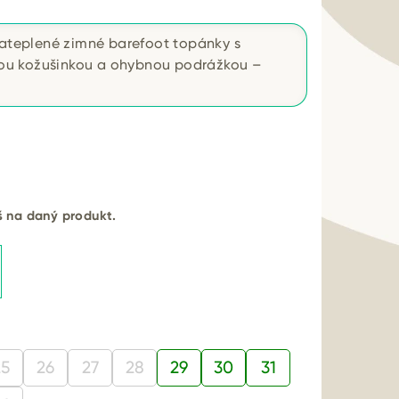
zateplené zimné barefoot topánky s
u kožušinkou a ohybnou podrážkou –
.
eš na daný produkt.
25
26
27
28
29
30
31