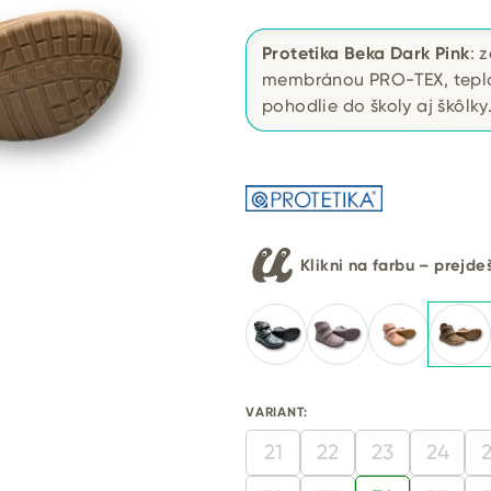
Protetika Beka Dark Pink
: 
membránou PRO-TEX, teplo
pohodlie do školy aj škôlky
Klikni na farbu – prejd
VARIANT:
21
22
23
24