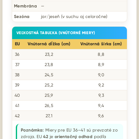
Membrána
—
Sezóna
jar/jeseň (v suchu aj celoročne)
VEĽKOSTNÁ TABUĽKA (VNÚTORNÉ MIERY)
EU
Vnútorná dĺžka (cm)
Vnútorná šírka (cm)
36
23,2
8,8
37
23,8
8,9
38
24,5
9,0
39
25,2
9,2
40
25,9
9,3
41
26,5
9,4
42
27,1
9,6
Poznámka:
Miery pre EU 36–41 sú prevzaté zo
zdroja. EU
42
je
orientačný odhad
podľa