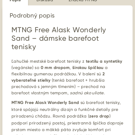
Podrobný popis
MTNG Free Alask Wonderly
Sand – dámske barefoot
tenisky
Ľahučké mestské barefoot tenisky z
textilu a syntetiky
(vegánske) so
0 mm dropom
,
širokou špičkou
a
flexibilnou gumenou podrážkou. V balení sú
2
vyberateľné stielky
(tenká barefoot + hrubšia
prechodová s jemným tlmením) – prechod na
barefoot vlastným tempom,
sadnú ako uliate
.
MTNG Free Alask Wonderly Sand
sú barefoot tenisky,
ktoré spájajú neutrálny dizajn a funkčné detaily pre
prirodzenú chôdzu. Rovná podrážka (
zero drop
)
podporí prirodzený postoj, priestranná špička dopraje
prstom miesto a mäkká päta zvyšuje komfort pri