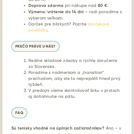
Doprava zdarma
pri nákupe nad
80 €
.
Výmena/vrátenie do 14 dní
– radi poradíme s
výberom veľkosti.
Darček pre blízkych? Pozrite
darčekové
poukážky
.
PREČO PRÁVE U NÁS?
Reálne skladové zásoby a rýchle doručenie
zo Slovenska.
Poradíme s nadmerkom a „transition“
prechodom, aby ste to neprepálili hneď prvý
týždeň.
V predajni vieme skontrolovať šírku v prstoch
aj dotiahnutie na pätu.
FAQ
Sú tenisky vhodné na úplných začiatočníkov?
Áno – v