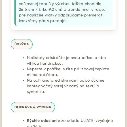
veľkostnej tabuľky výrobcu (dĺžka chodidla
26,6 cm / šírka 9,2 cm) a trendu mier v rade;
pre najnižšie vratky odporúčame premerať
konkrétny pár v predajni.
ÚDRŽBA
Nečistoty odstráňte jemnou kefkou alebo
vlhkou handričkou.
Neperte v práčke; sušte pri izbovej teplote
mimo radiátora.
Na ochranu pred škvrnami odporúčame
impregnačný sprej vhodný na textil a
syntetiku.
DOPRAVA & VÝMENA
Rýchle odoslanie
zo skladu ULIATE (zvyčajne
do 24 h).