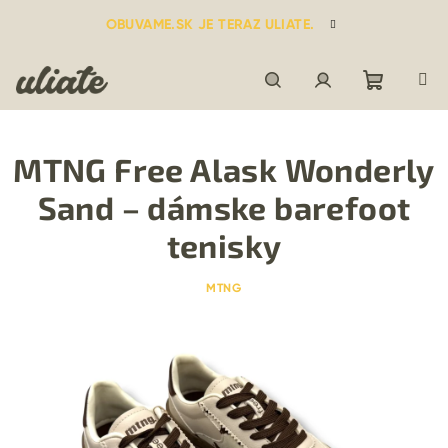
Prejsť
OBUVAME.SK JE TERAZ ULIATE.
na
obsah
Nákupn
Hľadať
Prihlásenie
MTNG Free Alask Wonderly
košík
Sand – dámske barefoot
tenisky
MTNG