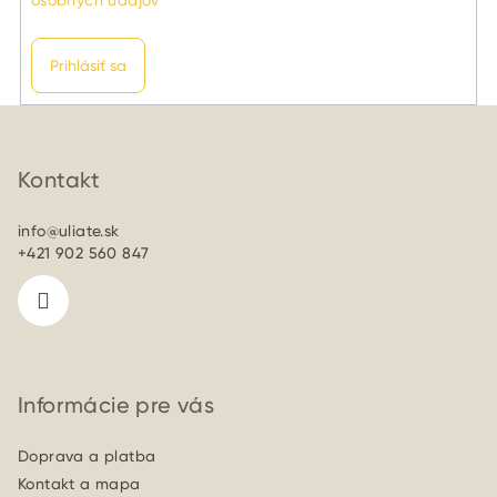
Prihlásiť sa
Z
á
p
Kontakt
ä
info
@
uliate.sk
t
+421 902 560 847
i
e
Informácie pre vás
Doprava a platba
Kontakt a mapa