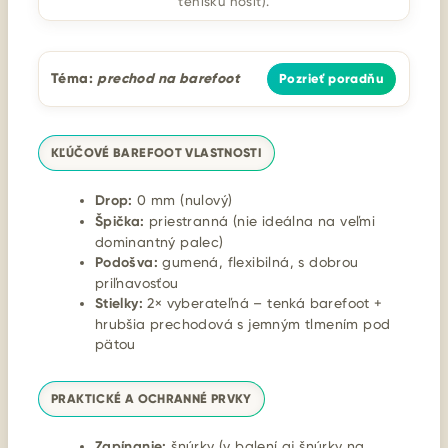
tenisku nosiť).
Téma:
prechod na barefoot
Pozrieť poradňu
KĽÚČOVÉ BAREFOOT VLASTNOSTI
Drop:
0 mm (nulový)
Špička:
priestranná (nie ideálna na veľmi
dominantný palec)
Podošva:
gumená, flexibilná, s dobrou
priľnavosťou
Stielky:
2× vyberateľná – tenká barefoot +
hrubšia prechodová s jemným tlmením pod
pätou
PRAKTICKÉ A OCHRANNÉ PRVKY
Zapínanie:
šnúrky (v balení aj šnúrky na