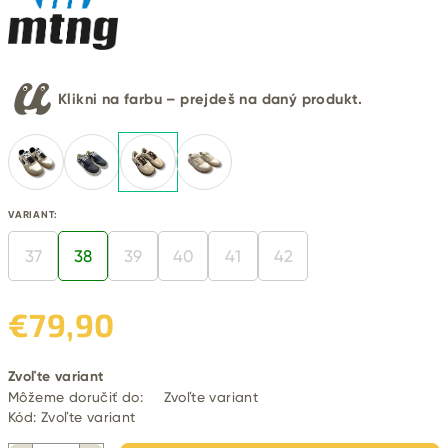
Klikni na farbu – prejdeš na daný produkt.
VARIANT:
37
38
39
40
41
42
€79,90
Jednotková
Zvoľte variant
cena:
Môžeme doručiť do:
Zvoľte variant
Kód:
Zvoľte variant