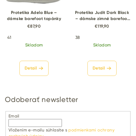
Protetika Adela Blue –
Protetika Judit Dark Black
dámske barefoot topánky
– dámske zimné barefoot
topánky
€87,90
€119,90
41
38
Skladom
Skladom
Detail
Detail
Odoberať newsletter
Email
Vložením e-mailu súhlasíte s
podmienkami ochrany
osobných údajov