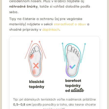
celodennom nosení. Plus: v krabici nájdete aj
náhradné šnúrky
, takže si vzhľad doladíte podľa
seba.
Tipy na čistenie a ochranu (aj pre vegánske
materiály) nájdete v sekcii
starostlivosť o obuv
a
vhodné prípravky v
doplnkoch
.
Tip: pri dámskych teniskách voľte nadmerok približne
0,5–0,8 cm
(podľa ponožky a toho, ako tesne chcete