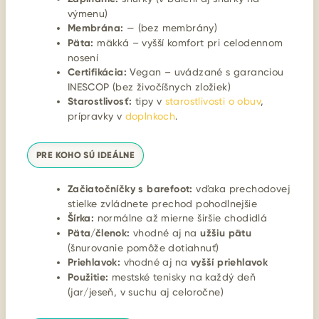
výmenu)
Membrána:
— (bez membrány)
Päta:
mäkká – vyšší komfort pri celodennom
nosení
Certifikácia:
Vegan – uvádzané s garanciou
INESCOP (bez živočíšnych zložiek)
Starostlivosť:
tipy v
starostlivosti o obuv
,
prípravky v
doplnkoch
.
PRE KOHO SÚ IDEÁLNE
Začiatočníčky s barefoot:
vďaka prechodovej
stielke zvládnete prechod pohodlnejšie
Šírka:
normálne až mierne širšie chodidlá
Päta/členok:
vhodné aj na
užšiu pätu
(šnurovanie pomôže dotiahnuť)
Priehlavok:
vhodné aj na
vyšší priehlavok
Použitie:
mestské tenisky na každý deň
(jar/jeseň, v suchu aj celoročne)