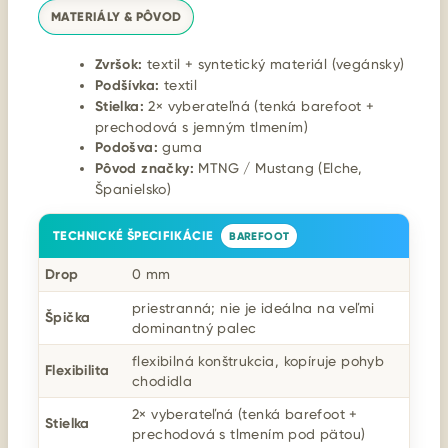
MATERIÁLY & PÔVOD
Zvršok:
textil + syntetický materiál (vegánsky)
Podšívka:
textil
Stielka:
2× vyberateľná (tenká barefoot +
prechodová s jemným tlmením)
Podošva:
guma
Pôvod značky:
MTNG / Mustang (Elche,
Španielsko)
TECHNICKÉ ŠPECIFIKÁCIE
BAREFOOT
Drop
0 mm
priestranná; nie je ideálna na veľmi
Špička
dominantný palec
flexibilná konštrukcia, kopíruje pohyb
Flexibilita
chodidla
2× vyberateľná (tenká barefoot +
Stielka
prechodová s tlmením pod pätou)