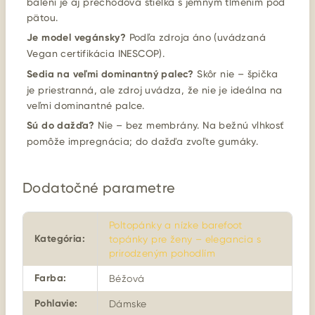
balení je aj prechodová stielka s jemným tlmením pod
pätou.
Je model vegánsky?
Podľa zdroja áno (uvádzaná
Vegan certifikácia INESCOP).
Sedia na veľmi dominantný palec?
Skôr nie – špička
je priestranná, ale zdroj uvádza, že nie je ideálna na
veľmi dominantné palce.
Sú do dažďa?
Nie – bez membrány. Na bežnú vlhkosť
pomôže impregnácia; do dažďa zvoľte gumáky.
Dodatočné parametre
Poltopánky a nízke barefoot
Kategória
:
topánky pre ženy – elegancia s
prirodzeným pohodlím
Farba
:
Béžová
Pohlavie
:
Dámske