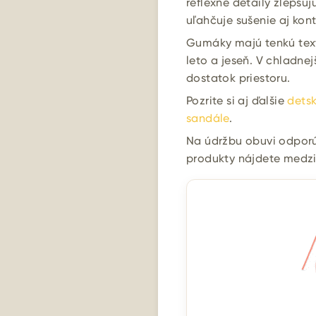
reflexné detaily zlepšuj
uľahčuje sušenie aj kont
Gumáky majú tenkú tex
leto a jeseň. V chladn
dostatok priestoru.
Pozrite si aj ďalšie
dets
sandále
.
Na údržbu obuvi odpor
produkty nájdete medz