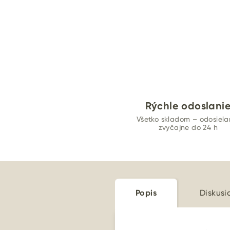
Rýchle odoslani
Všetko skladom – odosiel
zvyčajne do 24 h
Popis
Diskusi