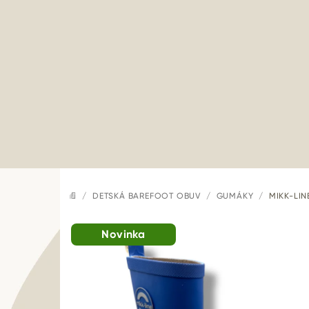
Prejsť
na
obsah
/
DETSKÁ BAREFOOT OBUV
/
GUMÁKY
/
MIKK-LI
DOMOV
Novinka