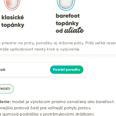
priestor na prsty, ponožku aj držanie päty. Príliš veľká reze
môže spôsobovať neistý krok a vyzúvanie.
vok
Pozrieť poradňu
TNOSTI
enie:
model je výrobcom priamo označený ako barefoot.
nejšia prstová časť pre voľnejší pohyb prstov.
 gumová podrážka s protišmykovými drážkami.