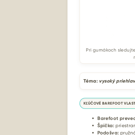
Pri gumákoch sledujte 
Téma:
vysoký priehla
KĽÚČOVÉ BAREFOOT VLAS
Barefoot preved
Špička:
priestran
Podošva:
pružná