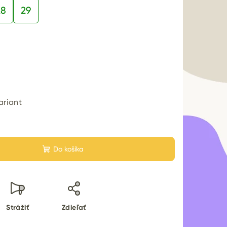
28
29
ariant
Do košíka
Strážiť
Zdieľať