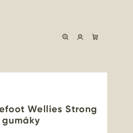
Hľadať
Prihlásenie
Nákupný
košík
efoot Wellies Strong
é gumáky