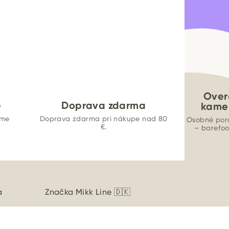
Over
e
Doprava zdarma
kame
ame
Doprava zdarma pri nákupe nad 80
Osobné por
€.
– barefo
a
Značka
Mikk Line 🇩🇰