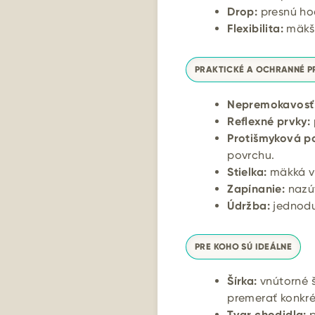
Drop:
presnú ho
Flexibilita:
mäkši
PRAKTICKÉ A OCHRANNÉ P
Nepremokavosť
Reflexné prvky:
Protišmyková p
povrchu.
Stielka:
mäkká vy
Zapínanie:
nazúv
Údržba:
jednodu
PRE KOHO SÚ IDEÁLNE
Šírka:
vnútorné š
premerať konkré
Tvar chodidla:
p