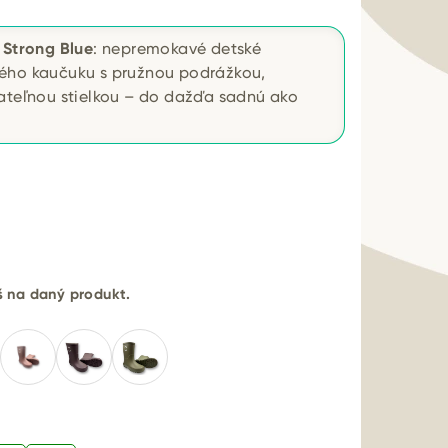
 Strong Blue
: nepremokavé detské
ého kaučuku s pružnou podrážkou,
rateľnou stielkou – do dažďa sadnú ako
eš na daný produkt.