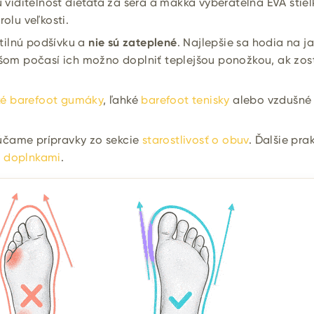
ú viditeľnosť dieťaťa za šera a mäkká vyberateľná EVA stiel
rolu veľkosti.
tilnú podšívku a
nie sú zateplené
. Najlepšie sa hodia na ja
ejšom počasí ich možno doplniť teplejšou ponožkou, ak zo
ké barefoot gumáky
, ľahké
barefoot tenisky
alebo vzdušné
účame prípravky zo sekcie
starostlivosť o obuv
. Ďalšie pra
i
doplnkami
.