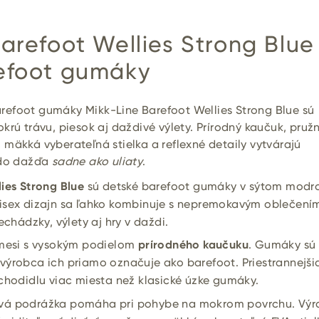
arefoot Wellies Strong Blue
efoot gumáky
efoot gumáky Mikk-Line Barefoot Wellies Strong Blue sú
krú trávu, piesok aj daždivé výlety. Prírodný kaučuk, pruž
mäkká vyberateľná stielka a reflexné detaily vytvárajú
 do dažďa
sadne ako uliaty
.
ies Strong Blue
sú detské barefoot gumáky v sýtom mod
isex dizajn sa ľahko kombinuje s nepremokavým oblečení
echádzky, výlety aj hry v daždi.
zmesi s vysokým podielom
prírodného kaučuku
. Gumáky sú
výrobca ich priamo označuje ako barefoot. Priestrannejši
chodidlu viac miesta než klasické úzke gumáky.
vá podrážka pomáha pri pohybe na mokrom povrchu. Výr