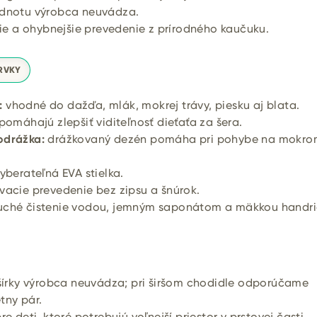
dnotu výrobca neuvádza.
e a ohybnejšie prevedenie z prírodného kaučuku.
RVKY
:
vhodné do dažďa, mlák, mokrej trávy, piesku aj blata.
pomáhajú zlepšiť viditeľnosť dieťaťa za šera.
odrážka:
drážkovaný dezén pomáha pri pohybe na mokr
berateľná EVA stielka.
acie prevedenie bez zipsu a šnúrok.
ché čistenie vodou, jemným saponátom a mäkkou handri
írky výrobca neuvádza; pri širšom chodidle odporúčame
tny pár.
re deti, ktoré potrebujú voľnejší priestor v prstovej časti.