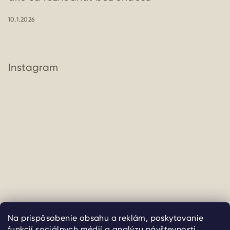
10.1.2026
Instagram
Sledovať na Instagrame
Na prispôsobenie obsahu a reklám, poskytovanie
funkcií sociálnych médií a analýzu návštevnosti