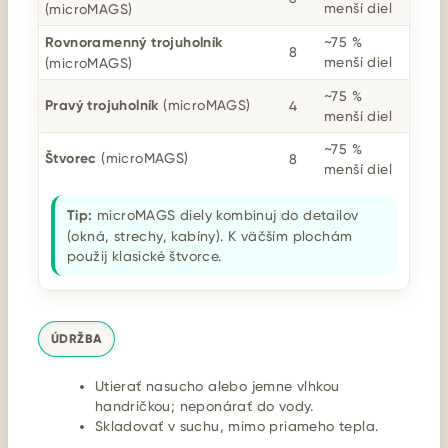
menší diel
(microMAGS)
Rovnoramenný trojuholník
~75 %
8
menší diel
(microMAGS)
~75 %
Pravý trojuholník
(microMAGS)
4
menší diel
~75 %
Štvorec
(microMAGS)
8
menší diel
Tip:
microMAGS diely kombinuj do detailov
(okná, strechy, kabíny). K väčším plochám
použij klasické štvorce.
ÚDRŽBA
Utierať nasucho alebo jemne vlhkou
handričkou; neponárať do vody.
Skladovať v suchu, mimo priameho tepla.