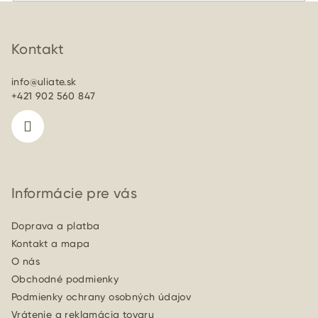
Z
á
p
Kontakt
ä
info
@
uliate.sk
t
+421 902 560 847
i
e
Informácie pre vás
Doprava a platba
Kontakt a mapa
O nás
Obchodné podmienky
Podmienky ochrany osobných údajov
Vrátenie a reklamácia tovaru