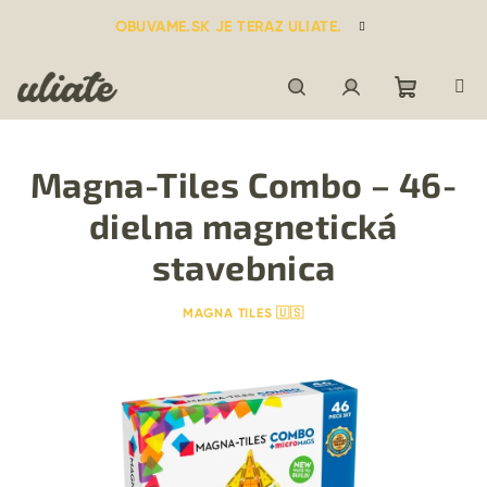
Prejsť
OBUVAME.SK JE TERAZ ULIATE.
na
obsah
Nákupn
Hľadať
Prihlásenie
Magna-Tiles Combo – 46-
košík
dielna magnetická
stavebnica
MAGNA TILES 🇺🇸