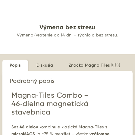
Výmena bez stresu
Výmena/vrátenie do 14 dní – rýchlo a bez stresu.
Popis
Diskusia
Značka
Magna Tiles 🇺🇸
Podrobný popis
Magna‑Tiles Combo –
46‑dielna magnetická
stavebnica
Set
46 dielov
kombinuje klasické Magna‑Tiles s
microMAGS
(o ~75 % menšie) – všetko
vzájomne