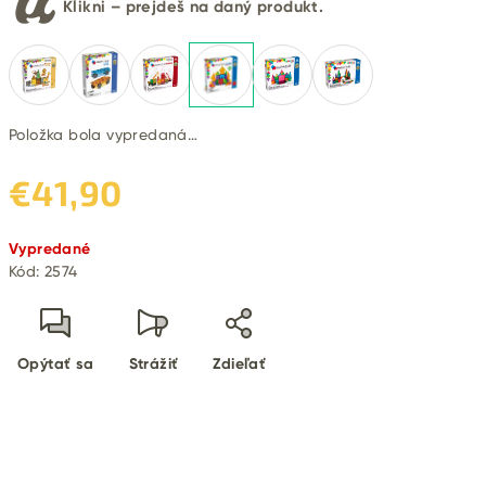
Klikni – prejdeš na daný produkt.
Položka bola vypredaná…
€41,90
Jednotková
Vypredané
cena:
Kód:
2574
Opýtať sa
Strážiť
Zdieľať