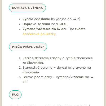
DOPRAVA & VÝMENA
Rýchle odoslanie
(zvyčajne do 24 h).
Doprava zdarma
nad
80 €
.
Výmena/vrátenie do 14 dní
. Tip: zvážte
darčekové poukážky
.
PREČO PRÁVE U NÁS?
Reálne skladové zásoby a rýchle doručenie
zo Slovenska.
Starostlivé balenie – dorazí pripravené na
darovanie.
Férové podmienky – výmena/vrátenie do 14
dní.
FAQ