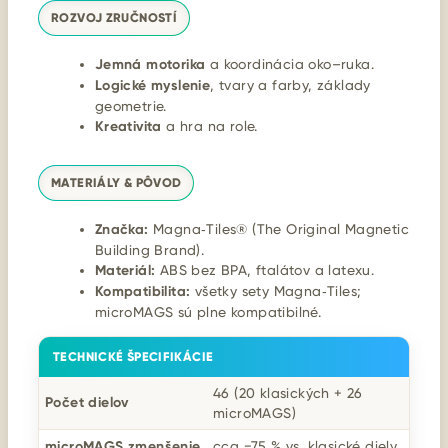
ROZVOJ ZRUČNOSTÍ
Jemná motorika
a koordinácia oko–ruka.
Logické myslenie
, tvary a farby, základy
geometrie.
Kreativita
a hra na role.
MATERIÁLY & PÔVOD
Značka:
Magna‑Tiles® (The Original Magnetic
Building Brand).
Materiál:
ABS bez BPA, ftalátov a latexu.
Kompatibilita:
všetky sety Magna‑Tiles;
microMAGS sú plne kompatibilné.
TECHNICKÉ ŠPECIFIKÁCIE
46 (20 klasických + 26
Počet dielov
microMAGS)
microMAGS zmenšenie
cca −75 % vs. klasické diely