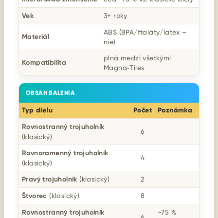
Vek
3+ roky
ABS (BPA/ftaláty/latex –
Materiál
nie)
plná medzi všetkými
Kompatibilita
Magna‑Tiles
OBSAH BALENIA
Typ dielu
Počet
Poznámka
Rovnostranný trojuholník
6
(klasický)
Rovnoramenný trojuholník
4
(klasický)
Pravý trojuholník
(klasický)
2
Štvorec
(klasický)
8
Rovnostranný trojuholník
~75 %
6