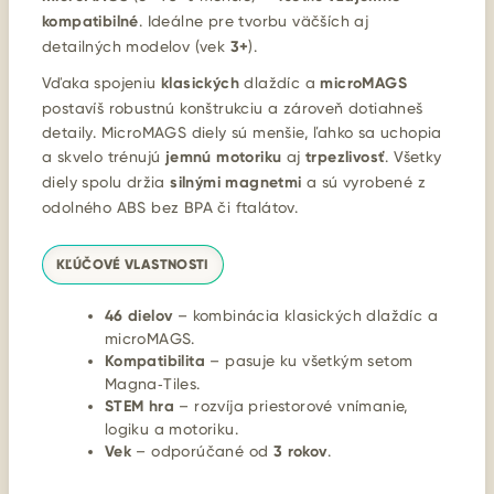
kompatibilné
. Ideálne pre tvorbu väčších aj
detailných modelov (vek
3+
).
Vďaka spojeniu
klasických
dlaždíc a
microMAGS
postavíš robustnú konštrukciu a zároveň dotiahneš
detaily. MicroMAGS diely sú menšie, ľahko sa uchopia
a skvelo trénujú
jemnú motoriku
aj
trpezlivosť
. Všetky
diely spolu držia
silnými magnetmi
a sú vyrobené z
odolného ABS bez BPA či ftalátov.
KĽÚČOVÉ VLASTNOSTI
46 dielov
– kombinácia klasických dlaždíc a
microMAGS.
Kompatibilita
– pasuje ku všetkým setom
Magna‑Tiles.
STEM hra
– rozvíja priestorové vnímanie,
logiku a motoriku.
Vek
– odporúčané od
3 rokov
.