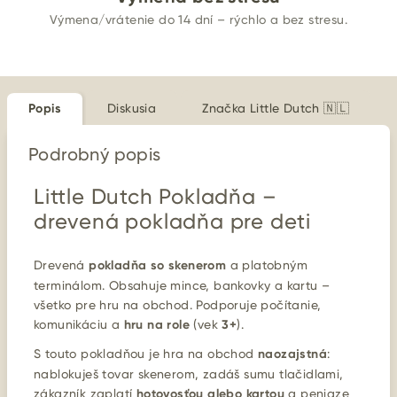
Výmena/vrátenie do 14 dní – rýchlo a bez stresu.
Popis
Diskusia
Značka
Little Dutch 🇳🇱
Podrobný popis
Little Dutch Pokladňa –
drevená pokladňa pre deti
Drevená
pokladňa so skenerom
a platobným
terminálom. Obsahuje mince, bankovky a kartu –
všetko pre hru na obchod. Podporuje počítanie,
komunikáciu a
hru na role
(vek
3+
).
S touto pokladňou je hra na obchod
naozajstná
:
nablokuješ tovar skenerom, zadáš sumu tlačidlami,
zákazník zaplatí
hotovosťou alebo kartou
a peniaze