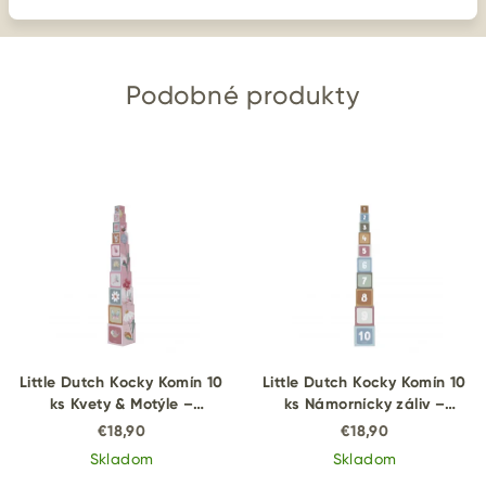
Podobné produkty
Little Dutch Kocky Komín 10
Little Dutch Kocky Komín 10
ks Kvety & Motýle –
ks Námornícky záliv –
skladacie kartónové kocky
skladacie kartónové kocky
€18,90
€18,90
Skladom
Skladom