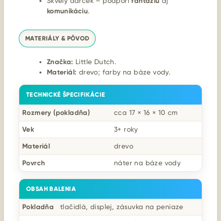
Skvelý darček – podporí
fantáziu
aj
komunikáciu
.
MATERIÁLY & PÔVOD
Značka:
Little Dutch.
Materiál:
drevo; farby na báze vody.
TECHNICKÉ ŠPECIFIKÁCIE
Rozmery (pokladňa)
cca 17 × 16 × 10 cm
Vek
3+ roky
Materiál
drevo
Povrch
náter na báze vody
OBSAH BALENIA
Pokladňa
tlačidlá, displej, zásuvka na peniaze