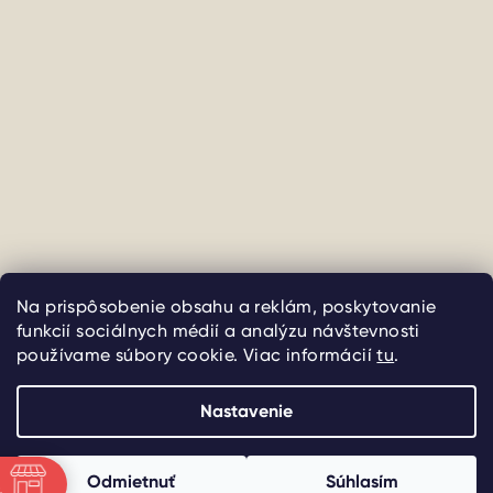
Sledovať na Instagrame
Na prispôsobenie obsahu a reklám, poskytovanie
funkcií sociálnych médií a analýzu návštevnosti
používame súbory cookie. Viac informácií
tu
.
Copyright 2026
uliate
. Všetky práva vyhradené.
Upraviť
nastavenie cookies
Nastavenie
Vytvoril Shoptet
Odmietnuť
Súhlasím