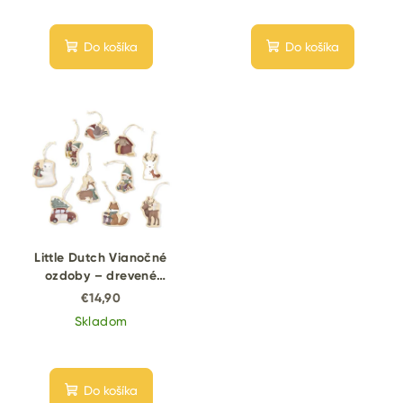
Do košíka
Do košíka
Little Dutch Vianočné
ozdoby – drevené
dekorácie (10 ks)
€14,90
Skladom
Do košíka