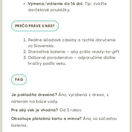
Výmena/vrátenie do 14 dní
. Tip: zvážte
darčekové poukážky.
PREČO PRÁVE U NÁS?
Reálne skladové zásoby a rýchle doručenie
zo Slovenska.
Starostlivé balenie – aby prišlo
ready-to-gift
.
Odborné poradenstvo – odporučíme ďalšie
hračky podľa veku.
FAQ
Je pokladňa drevená?
Áno, vyrobená z dreva, s
náterom na báze vody.
Pre aký vek je vhodná?
Od 3 rokov.
Obsahuje platobnú kartu a mince?
Áno, sú súčasťou
balenia.