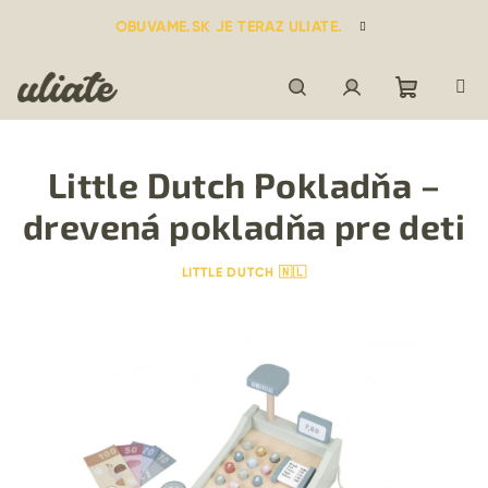
Prejsť
OBUVAME.SK JE TERAZ ULIATE.
na
obsah
Nákupn
Hľadať
Prihlásenie
Little Dutch Pokladňa –
košík
drevená pokladňa pre deti
LITTLE DUTCH 🇳🇱