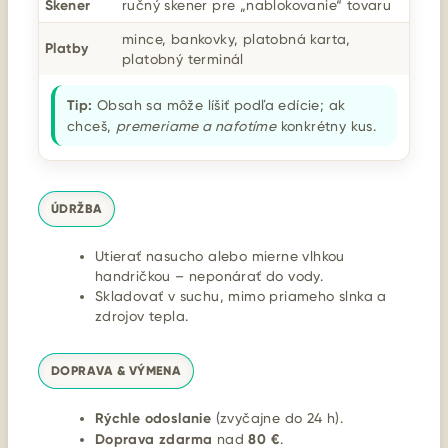
Skener
ručný skener pre „nablokovanie“ tovaru
mince, bankovky, platobná karta,
Platby
platobný terminál
Tip:
Obsah sa môže líšiť podľa edície; ak
chceš,
premeriame a nafotíme
konkrétny kus.
ÚDRŽBA
Utierať nasucho alebo mierne vlhkou
handričkou – neponárať do vody.
Skladovať v suchu, mimo priameho slnka a
zdrojov tepla.
DOPRAVA & VÝMENA
Rýchle odoslanie
(zvyčajne do 24 h).
Doprava zdarma
nad
80 €
.