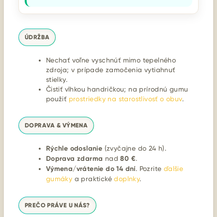
ÚDRŽBA
Nechať voľne vyschnúť mimo tepelného
zdroja; v prípade zamočenia vytiahnuť
stielky.
Čistiť vlhkou handričkou; na prírodnú gumu
použiť
prostriedky na starostlivosť o obuv
.
DOPRAVA & VÝMENA
Rýchle odoslanie
(zvyčajne do 24 h).
Doprava zdarma
nad
80 €
.
Výmena/vrátenie do 14 dní
. Pozrite
ďalšie
gumáky
a praktické
doplnky
.
PREČO PRÁVE U NÁS?