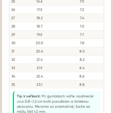
25
16.6
7.0
26
17.5
7.2
27
18.2
7.4
28
18.7
7.5
29
19.5
7.7
30
20.0
7.8
31
20.6
8.0
32
21.4
8.2
33
21.9
8.4
34
22.4
8.6
35
23.1
8.8
Tip k veľkosti:
Pri gumákoch voľte
nadmerok
cca 0.8–1.2 cm
kvôli ponožkám a ľahkému
obúvaniu. Merania sú orientačné; šarže sa
môžu líšiť ±2 mm.