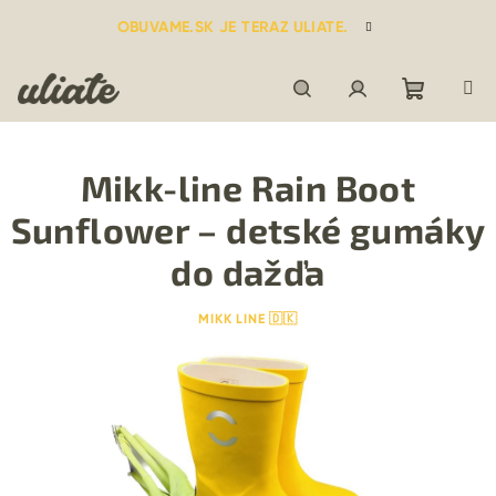
Prejsť
OBUVAME.SK JE TERAZ ULIATE.
na
obsah
Nákupn
Hľadať
Prihlásenie
Mikk-line Rain Boot
košík
Sunflower – detské gumáky
do dažďa
MIKK LINE 🇩🇰