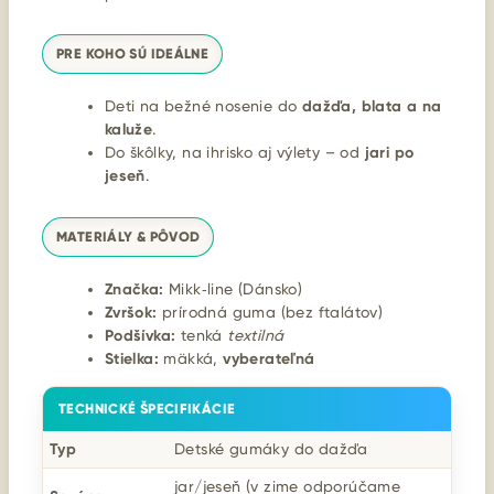
PRE KOHO SÚ IDEÁLNE
Deti na bežné nosenie do
dažďa, blata a na
kaluže
.
Do škôlky, na ihrisko aj výlety – od
jari po
jeseň
.
MATERIÁLY & PÔVOD
Značka:
Mikk‑line (Dánsko)
Zvršok:
prírodná guma (bez ftalátov)
Podšívka:
tenká
textilná
Stielka:
mäkká,
vyberateľná
TECHNICKÉ ŠPECIFIKÁCIE
Typ
Detské gumáky do dažďa
jar/jeseň (v zime odporúčame