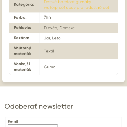
Detské barefoot gumáky -
Kategória
:
waterproof obuv pre radostné deti
Farba
:
Žltá
Pohlavie
:
Dievča, Dámske
Sezóna
:
Jar, Leto
Vnútorný
Textil
materiál
:
Vonkajší
Guma
materiál
:
Odoberať newsletter
Email