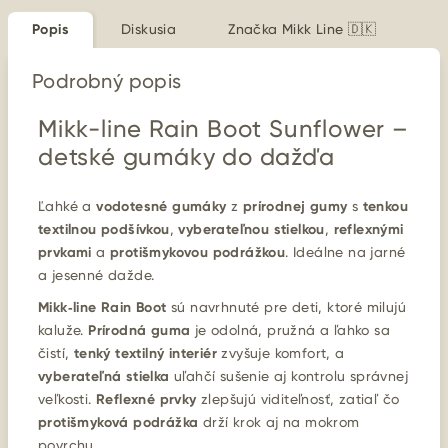
Popis
Diskusia
Značka
Mikk Line 🇩🇰
Podrobný popis
Mikk-line Rain Boot Sunflower –
detské gumáky do dažďa
Ľahké a
vodotesné gumáky
z
prírodnej gumy
s
tenkou
textilnou podšívkou
,
vyberateľnou stielkou
,
reflexnými
prvkami
a
protišmykovou podrážkou
. Ideálne na jarné
a jesenné dažde.
Mikk‑line Rain Boot
sú navrhnuté pre deti, ktoré milujú
kaluže.
Prírodná guma
je odolná, pružná a ľahko sa
čistí,
tenký textilný interiér
zvyšuje komfort, a
vyberateľná stielka
uľahčí sušenie aj kontrolu správnej
veľkosti.
Reflexné prvky
zlepšujú viditeľnosť, zatiaľ čo
protišmyková podrážka
drží krok aj na mokrom
povrchu.