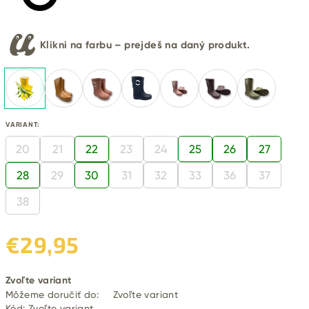
Klikni na farbu – prejdeš na daný produkt.
VARIANT:
20
21
22
23
24
25
26
27
28
29
30
31
32
33
36
37
38
€29,95
Jednotková
Zvoľte variant
cena:
Môžeme doručiť do:
Zvoľte variant
Kód:
Zvoľte variant