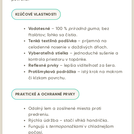
KĽÚČOVÉ VLASTNOSTI
Vodotesné
– 100 %
prírodná guma
, bez
ftalátov; ľahko sa čistia.
Tenká textilná podšívka
– príjemná na
celodenné nosenie v daždivých dňoch.
Vyberateľná stielka
– jednoduché sušenie a
kontrola priestoru v topánke.
Reflexné prvky
– lepšia viditeľnosť za šera.
Protišmyková podrážka
– istý krok na mokrom
či klzkom povrchu.
PRAKTICKÉ A OCHRANNÉ PRVKY
Odolný lem a zosilnené miesta proti
predreniu.
Rýchla údržba – stačí vlhká handrička.
Fungujú s
termoponožkami
v chladnejšom
počasí.