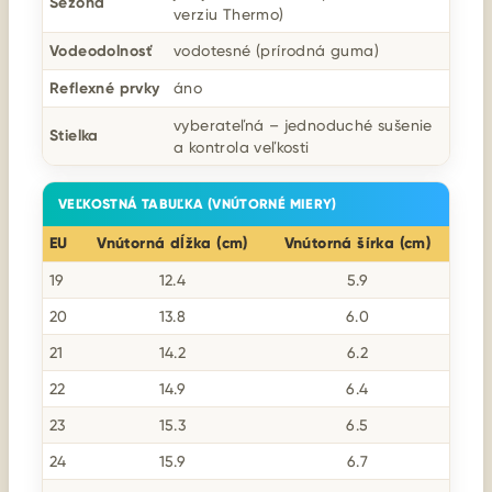
Sezóna
verziu Thermo)
Vodeodolnosť
vodotesné (prírodná guma)
Reflexné prvky
áno
vyberateľná – jednoduché sušenie
Stielka
a kontrola veľkosti
VEĽKOSTNÁ TABUĽKA (VNÚTORNÉ MIERY)
EU
Vnútorná dĺžka (cm)
Vnútorná šírka (cm)
19
12.4
5.9
20
13.8
6.0
21
14.2
6.2
22
14.9
6.4
23
15.3
6.5
24
15.9
6.7