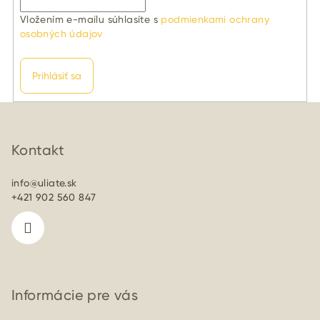
Vložením e-mailu súhlasíte s
podmienkami ochrany
osobných údajov
Prihlásiť sa
Z
á
p
Kontakt
ä
info
@
uliate.sk
t
+421 902 560 847
i
e
Informácie pre vás