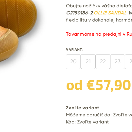
Obujte nožičky vášho dieťať
G2150186-2
OLLIE SANDAL
, 
flexibilitu v dokonalej harmón
Tovar máme na predajni v R
VARIANT:
20
21
22
23
od
€57,90
Jednotková
cena:
Zvoľte variant
Môžeme doručiť do:
Zvoľte v
Kód:
Zvoľte variant