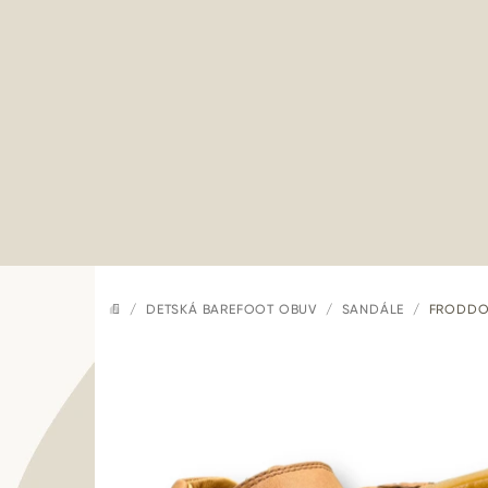
Prejsť
na
obsah
/
DETSKÁ BAREFOOT OBUV
/
SANDÁLE
/
FRODDO
DOMOV