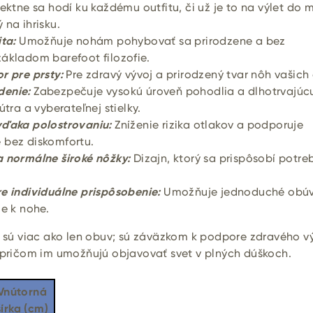
ektne sa hodí ku každému outfitu, či už je to na výlet do 
 na ihrisku.
ita:
Umožňuje nohám pohybovať sa prirodzene a bez
ákladom barefoot filozofie.
r pre prsty:
Pre zdravý vývoj a prirodzený tvar nôh vašich 
denie:
Zabezpečuje vysokú úroveň pohodlia a dlhotrvajúc
útra a vyberateľnej stielky.
vďaka polostrovaniu:
Zníženie rizika otlakov a podporuje
 bez diskomfortu.
a normálne široké nôžky:
Dizajn, ktorý sa prispôsobí potr
e individuálne prispôsobenie:
Umožňuje jednoduché obú
ie k nohe.
sú viac ako len obuv; sú záväzkom k podpore zdravého v
, pričom im umožňujú objavovať svet v plných dúškoch.
Vnútorná
šírka (cm)