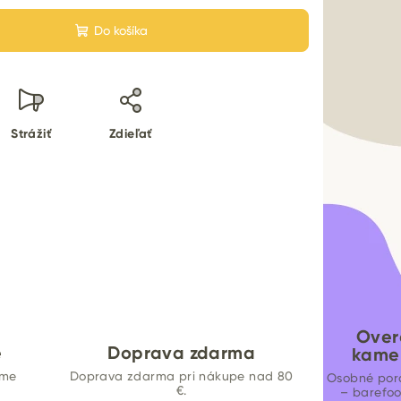
Do košíka
Strážiť
Zdieľať
Over
e
Doprava zdarma
kame
ame
Doprava zdarma pri nákupe nad 80
Osobné por
€.
– barefo