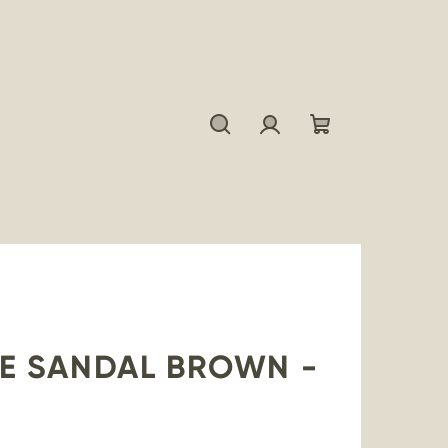
Hľadať
Prihlásenie
Nákupný
košík
E SANDAL BROWN -