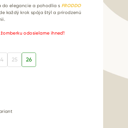
a do elegancie a pohodlia s
FRODDO
kde každý krok spája štýl a prirodzenú
ii.
užomberku odosielame ihneď!
24
25
26
ariant