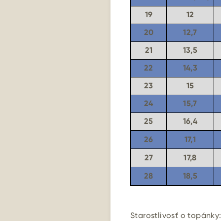
19
12
20
12,7
21
13,5
22
14,3
23
15
24
15,7
25
16,4
26
17,1
27
17,8
28
18,5
Starostlivosť o topánky