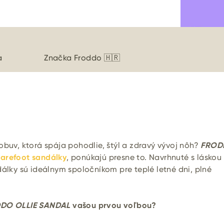
a
Značka
Froddo 🇭🇷
obuv, ktorá spája pohodlie, štýl a zdravý vývoj nôh?
FROD
barefoot sandálky
, ponúkajú presne to. Navrhnuté s láskou
dálky sú ideálnym spoločníkom pre teplé letné dni, plné
DO OLLIE SANDAL
vašou prvou voľbou?