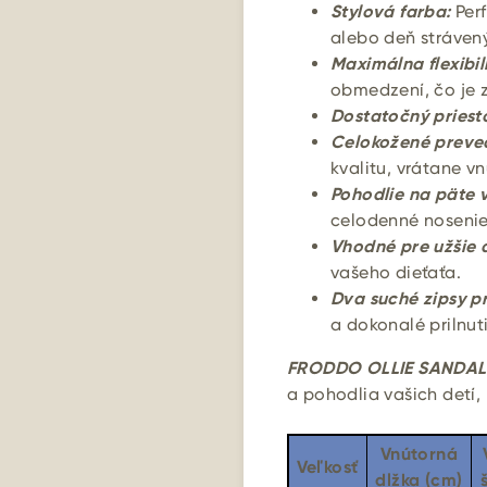
Stylová farba:
Perf
alebo deň strávený
Maximálna flexibil
obmedzení, čo je z
Dostatočný priesto
Celokožené preve
kvalitu, vrátane vn
Pohodlie na päte 
celodenné nosenie
Vhodné pre užšie 
vašeho dieťaťa.
Dva suché zipsy pr
a dokonalé prilnut
FRODDO OLLIE SANDAL
a pohodlia vašich detí
Vnútorná
Veľkosť
dlžka (cm)