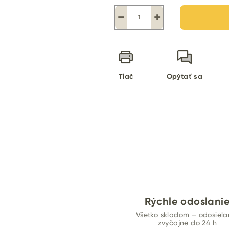
−
+
Tlač
Opýtať sa
Rýchle odoslani
Všetko skladom – odosiel
zvyčajne do 24 h