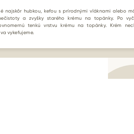
né najskôr hubkou, kefou s prírodnými vláknami alebo m
nečistoty a zvyšky starého krému na topánky. Po vyči
ovnomernú tenkú vrstvu krému na topánky. Krém ne
va vykefujeme.