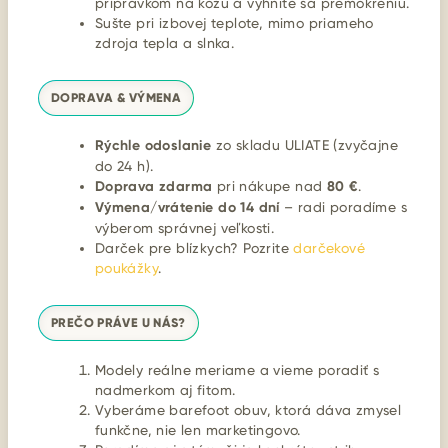
prípravkom na kožu a vyhnite sa premokreniu.
Sušte pri izbovej teplote, mimo priameho
zdroja tepla a slnka.
DOPRAVA & VÝMENA
Rýchle odoslanie
zo skladu ULIATE (zvyčajne
do 24 h).
Doprava zdarma
pri nákupe nad
80 €
.
Výmena/vrátenie do 14 dní
– radi poradíme s
výberom správnej veľkosti.
Darček pre blízkych? Pozrite
darčekové
poukážky
.
PREČO PRÁVE U NÁS?
Modely reálne meriame a vieme poradiť s
nadmerkom aj fitom.
Vyberáme barefoot obuv, ktorá dáva zmysel
funkčne, nie len marketingovo.