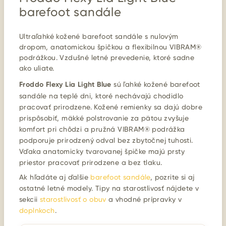
barefoot sandále
Ultraľahké kožené barefoot sandále s nulovým
dropom, anatomickou špičkou a flexibilnou VIBRAM®
podrážkou. Vzdušné letné prevedenie, ktoré sadne
ako uliate.
Froddo Flexy Lia Light Blue
sú ľahké kožené barefoot
sandále na teplé dni, ktoré nechávajú chodidlo
pracovať prirodzene. Kožené remienky sa dajú dobre
prispôsobiť, mäkké polstrovanie za pätou zvyšuje
komfort pri chôdzi a pružná VIBRAM® podrážka
podporuje prirodzený odval bez zbytočnej tuhosti.
Vďaka anatomicky tvarovanej špičke majú prsty
priestor pracovať prirodzene a bez tlaku.
Ak hľadáte aj ďalšie
barefoot sandále
, pozrite si aj
ostatné letné modely. Tipy na starostlivosť nájdete v
sekcii
starostlivosť o obuv
a vhodné prípravky v
doplnkoch
.