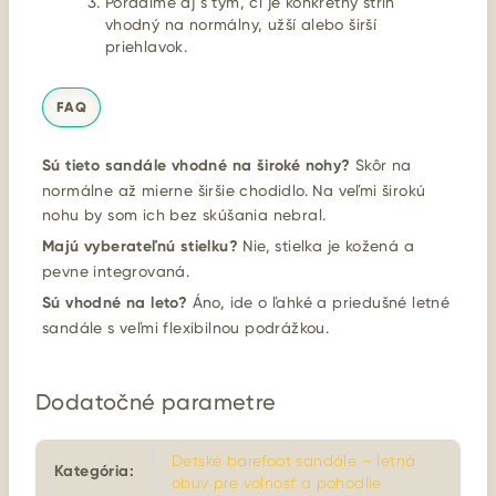
Poradíme aj s tým, či je konkrétny strih
vhodný na normálny, užší alebo širší
priehlavok.
FAQ
Sú tieto sandále vhodné na široké nohy?
Skôr na
normálne až mierne širšie chodidlo. Na veľmi širokú
nohu by som ich bez skúšania nebral.
Majú vyberateľnú stielku?
Nie, stielka je kožená a
pevne integrovaná.
Sú vhodné na leto?
Áno, ide o ľahké a priedušné letné
sandále s veľmi flexibilnou podrážkou.
Dodatočné parametre
Detské barefoot sandále – letná
Kategória
:
obuv pre voľnosť a pohodlie