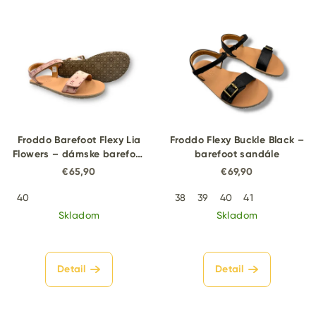
Froddo Barefoot Flexy Lia
Froddo Flexy Buckle Black –
Flowers – dámske barefoot
barefoot sandále
sandále
€65,90
€69,90
40
38
39
40
41
Skladom
Skladom
Detail
Detail