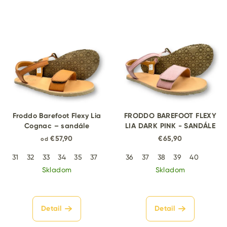
Froddo Barefoot Flexy Lia
FRODDO BAREFOOT FLEXY
Cognac – sandále
LIA DARK PINK - SANDÁLE
€57,90
€65,90
od
31
32
33
34
35
37
38
41
36
37
38
39
40
Skladom
Skladom
Detail
Detail