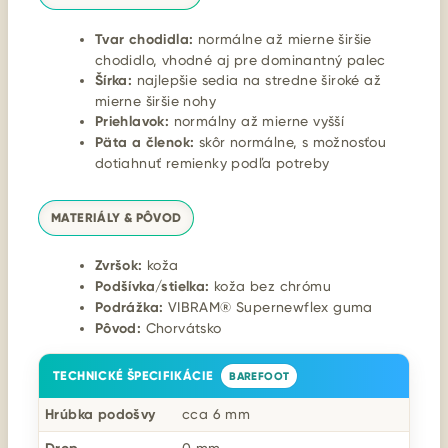
Tvar chodidla:
normálne až mierne širšie
chodidlo, vhodné aj pre dominantný palec
Šírka:
najlepšie sedia na stredne široké až
mierne širšie nohy
Priehlavok:
normálny až mierne vyšší
Päta a členok:
skôr normálne, s možnosťou
dotiahnuť remienky podľa potreby
MATERIÁLY & PÔVOD
Zvršok:
koža
Podšívka/stielka:
koža bez chrómu
Podrážka:
VIBRAM® Supernewflex guma
Pôvod:
Chorvátsko
TECHNICKÉ ŠPECIFIKÁCIE
BAREFOOT
Hrúbka podošvy
cca 6 mm
0 mm