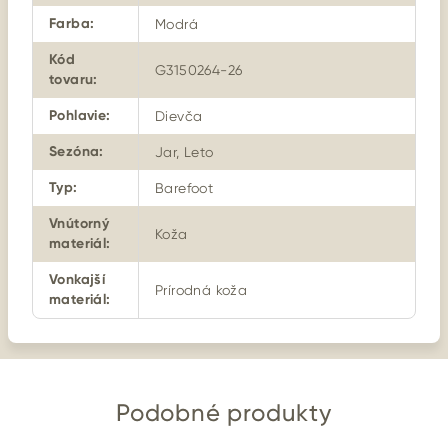
Farba
:
Modrá
Kód
G3150264-26
tovaru
:
Pohlavie
:
Dievča
Sezóna
:
Jar, Leto
Typ
:
Barefoot
Vnútorný
Koža
materiál
:
Vonkajší
Prírodná koža
materiál
:
Podobné produkty