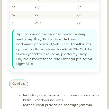
33
22,0
7,3
34
22,5
7,5
35
23,3
7,8
Tip:
Odporúčame merať sa podľa reálnej
vnútornej dĺžky. Pri tomto rade býva
nadmerok približne
0,5–0,8 cm
. Tabuľku sme
upravili podľa skladových veľkostí 28–35. Fit v
texte vychádza z rovnakej platformy Flexy
Lia, nie z konkrétneho retail listingu pre farbu
Light Blue.
ÚDRŽBA
Nečistoty odstráňte jemnou handričkou alebo
kefkou vhodnou na kožu.
Kožené časti pravidelne ošetrujte jemným