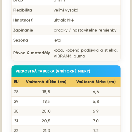
Drop
Flexibilita
veľmi vysoká
Hmotnosť
ultraľahké
Zapínanie
pracky / nastaviteľné remienky
Sezóna
leto
koža, kožená podšívka a stielka,
Pôvod & materiály
VIBRAM® guma
VEĽKOSTNÁ TABUĽKA (VNÚTORNÉ MIERY)
EU
Vnútorná dĺžka (cm)
Vnútorná šírka (cm)
28
18,8
6,6
29
19,3
6,8
30
20,0
6,9
31
20,5
7,0
32
21,3
7,2