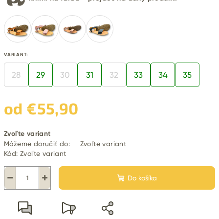
VARIANT:
28
29
30
31
32
33
34
35
od
€55,90
Jednotková
Zvoľte variant
cena:
Môžeme doručiť do:
Zvoľte variant
Kód:
Zvoľte variant
−
+
Do košíka