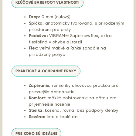
KĽÚČOVÉ BAREFOOT VLASTNOSTI
Drop:
0 mm (nulový)
Špička:
anatomicky tvarovaná, s prirodzeným
priestorom pre prsty
Podošva:
VIBRAM® Supernewflex, extra
flexibilná v ohybe aj torzii
Flex:
veľmi mäkké a ľahké sandále na
prirodzený pohyb
PRAKTICKÉ A OCHRANNÉ PRVKY
Zapínanie:
remienky s kovovou prackou pre
presnejšie dotiahnutie
Komfort:
mäkké polstrovanie za pätou pre
príjemnejšie nosenie
Stielka:
kožená, rovná, bez podpory klenby
Sezóna:
leto a teplé dni
PRE KOHO SÚ IDEÁLNE