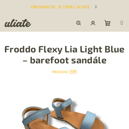
Prejsť
OBUVAME.SK JE TERAZ ULIATE.
na
obsah
Nákupn
Hľadať
Prihlásenie
Froddo Flexy Lia Light Blue
košík
– barefoot sandále
FRODDO 🇭🇷