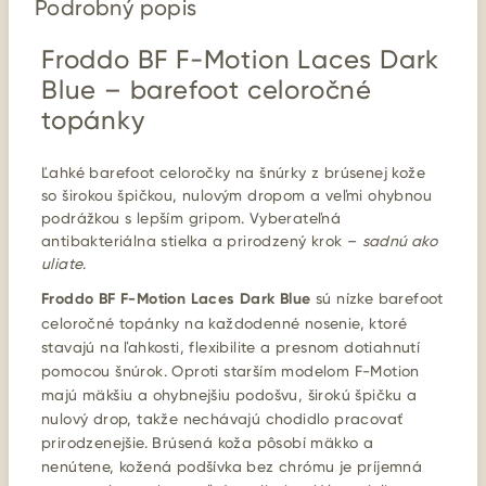
Podrobný popis
Froddo BF F-Motion Laces Dark
Blue – barefoot celoročné
topánky
Ľahké barefoot celoročky na šnúrky z brúsenej kože
so širokou špičkou, nulovým dropom a veľmi ohybnou
podrážkou s lepším gripom. Vyberateľná
antibakteriálna stielka a prirodzený krok –
sadnú ako
uliate
.
Froddo BF F-Motion Laces Dark Blue
sú nízke barefoot
celoročné topánky na každodenné nosenie, ktoré
stavajú na ľahkosti, flexibilite a presnom dotiahnutí
pomocou šnúrok. Oproti starším modelom F-Motion
majú mäkšiu a ohybnejšiu podošvu, širokú špičku a
nulový drop, takže nechávajú chodidlo pracovať
prirodzenejšie. Brúsená koža pôsobí mäkko a
nenútene, kožená podšívka bez chrómu je príjemná