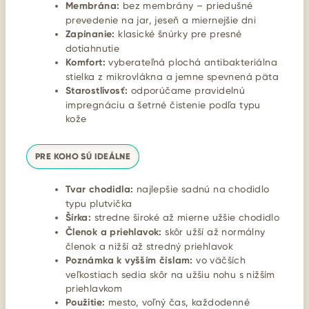
Membrána:
bez membrány – priedušné
prevedenie na jar, jeseň a miernejšie dni
Zapínanie:
klasické šnúrky pre presné
dotiahnutie
Komfort:
vyberateľná plochá antibakteriálna
stielka z mikrovlákna a jemne spevnená päta
Starostlivosť:
odporúčame pravidelnú
impregnáciu a šetrné čistenie podľa typu
kože
PRE KOHO SÚ IDEÁLNE
Tvar chodidla:
najlepšie sadnú na chodidlo
typu plutvička
Šírka:
stredne široké až mierne užšie chodidlo
Členok a priehlavok:
skôr užší až normálny
členok a nižší až stredný priehlavok
Poznámka k vyšším číslam:
vo väčších
veľkostiach sedia skôr na užšiu nohu s nižším
priehlavkom
Použitie:
mesto, voľný čas, každodenné