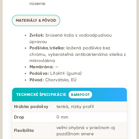
nosenie
MATERIÁLY & PÔVOD
Zvršok:
brúsená koža s vodoodpudivou
úpravou
Podšívka/stielka:
kožená podšívka bez
chrómu, vyberateľná antibakteriálna stielka z
mikrovlákna
Membrána:
—
Podošva:
Lifolit® (guma)
Pôvod:
Chorvátsko, EÚ
TECHNICKÉ ŠPECIFIKÁCIE
BAREFOOT
Hrúbka podošvy
tenká, nízky profil
Drop
0 mm
veľmi ohybná v priečnom aj
Flexibilita
pozdĺžnom smere