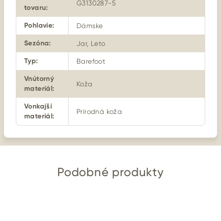
G3130287-5
tovaru
:
Pohlavie
:
Dámske
Sezóna
:
Jar, Leto
Typ
:
Barefoot
Vnútorný
Koža
materiál
:
Vonkajší
Prírodná koža
materiál
:
Podobné produkty