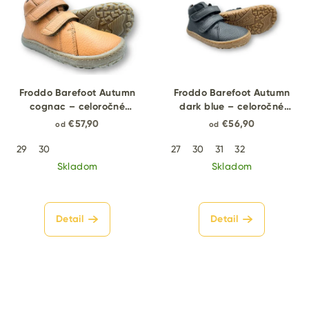
Froddo Barefoot Autumn
Froddo Barefoot Autumn
cognac – celoročné
dark blue – celoročné
barefoot topánky
barefoot topánky
€57,90
€56,90
od
od
29
30
27
30
31
32
Skladom
Skladom
Detail
Detail