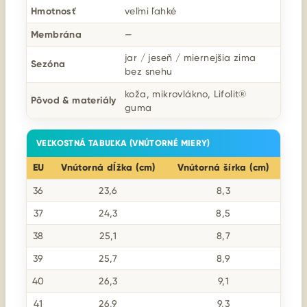
Hmotnosť
veľmi ľahké
Membrána
—
jar / jeseň / miernejšia zima
Sezóna
bez snehu
koža, mikrovlákno, Lifolit®
Pôvod & materiály
guma
VEĽKOSTNÁ TABUĽKA (VNÚTORNÉ MIERY)
EU
Vnútorná dĺžka (cm)
Vnútorná šírka (cm)
36
23,6
8,3
37
24,3
8,5
38
25,1
8,7
39
25,7
8,9
40
26,3
9,1
41
26,9
9,3