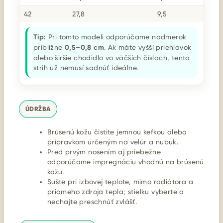
42
27,8
9,5
Tip:
Pri tomto modeli odporúčame nadmerok
približne
0,5–0,8 cm
. Ak máte vyšší priehlavok
alebo širšie chodidlo vo väčších číslach, tento
strih už nemusí sadnúť ideálne.
ÚDRŽBA
Brúsenú kožu čistite jemnou kefkou alebo
prípravkom určeným na velúr a nubuk.
Pred prvým nosením aj priebežne
odporúčame impregnáciu vhodnú na brúsenú
kožu.
Sušte pri izbovej teplote, mimo radiátora a
priameho zdroja tepla; stielku vyberte a
nechajte preschnúť zvlášť.