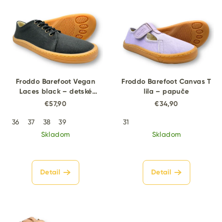
Froddo Barefoot Vegan
Froddo Barefoot Canvas T
Laces black – detské
lila – papuče
barefoot tenisky
€57,90
€34,90
36
37
38
39
31
Skladom
Skladom
Detail
Detail