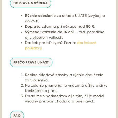
DOPRAVA & VÝMENA
Rýchle odoslanie
zo skladu ULIATE (zvyčajne
do 24 h).
Doprava zdarma
pri nákupe nad
80 €
.
Výmena/vrátenie do 14 dní
– radi poradíme
aj s výberom veľkosti.
Darček pre blízkych? Pozrite
darčekové
poukážky
.
PREČO PRÁVE U NÁS?
Reálne skladové zásoby a rýchle doručenie
zo Slovenska.
Na želanie premeriame vnútornú dĺžku a šírku
konkrétneho páru.
Poradíme s nadmerkom aj s tým, či je model
vhodný pre tvar chodidla a priehlavok.
FAQ