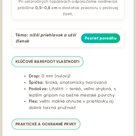
Pri celoročných topánkach odporúčame nadmerok
0,5–0,8 cm
približne
a dostatok priestoru v prstovej
časti.
Téma:
nižší priehlavok a užší
Pozrieť poradňu
členok
KĽÚČOVÉ BAREFOOT VLASTNOSTI
Drop:
0 mm (nulový)
Špička:
široká, anatomicky tvarovaná
Podošva:
Lifolit® – tenká, veľmi ohybná, s
lepším gripom na bežné mestské povrchy
Flex:
veľmi mäkké ohnutie v priehlavku aj
dobrá torzná pružnosť
PRAKTICKÉ A OCHRANNÉ PRVKY