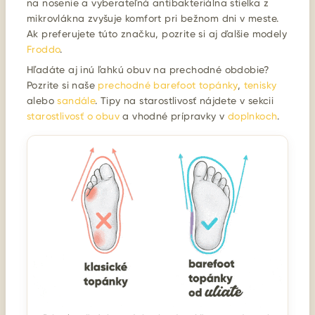
na nosenie a vyberateľná antibakteriálna stielka z
mikrovlákna zvyšuje komfort pri bežnom dni v meste.
Ak preferujete túto značku, pozrite si aj ďalšie modely
Froddo
.
Hľadáte aj inú ľahkú obuv na prechodné obdobie?
Pozrite si naše
prechodné barefoot topánky
,
tenisky
alebo
sandále
. Tipy na starostlivosť nájdete v sekcii
starostlivosť o obuv
a vhodné prípravky v
doplnkoch
.