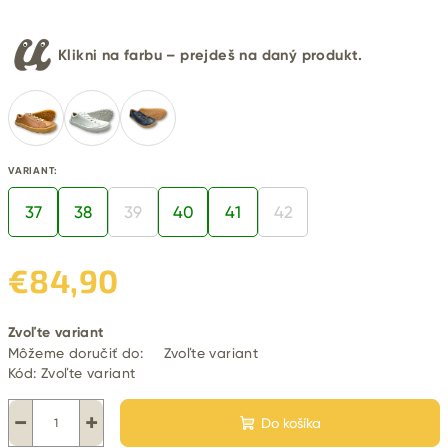
Klikni na farbu – prejdeš na daný produkt.
VARIANT:
37
38
39
40
41
42
€84,90
Jednotková
Zvoľte variant
cena:
Môžeme doručiť do:
Zvoľte variant
Kód:
Zvoľte variant
−
+
Do košíka