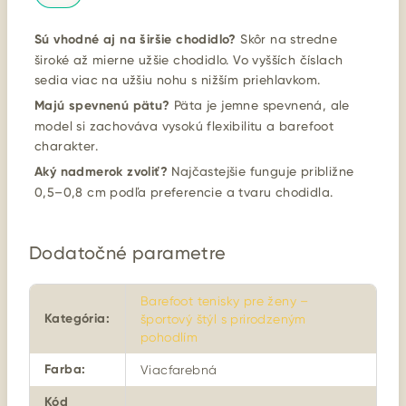
Sú vhodné aj na širšie chodidlo?
Skôr na stredne
široké až mierne užšie chodidlo. Vo vyšších číslach
sedia viac na užšiu nohu s nižším priehlavkom.
Majú spevnenú pätu?
Päta je jemne spevnená, ale
model si zachováva vysokú flexibilitu a barefoot
charakter.
Aký nadmerok zvoliť?
Najčastejšie funguje približne
0,5–0,8 cm podľa preferencie a tvaru chodidla.
Dodatočné parametre
Barefoot tenisky pre ženy –
Kategória
:
športový štýl s prirodzeným
pohodlím
Farba
:
Viacfarebná
Kód