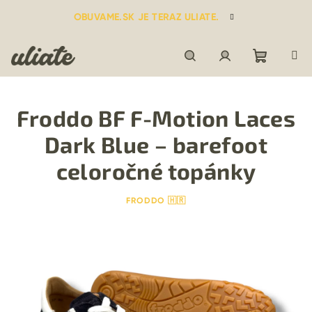
Prejsť
OBUVAME.SK JE TERAZ ULIATE.
na
obsah
Nákupn
Hľadať
Prihlásenie
Froddo BF F-Motion Laces
košík
Dark Blue – barefoot
celoročné topánky
FRODDO 🇭🇷