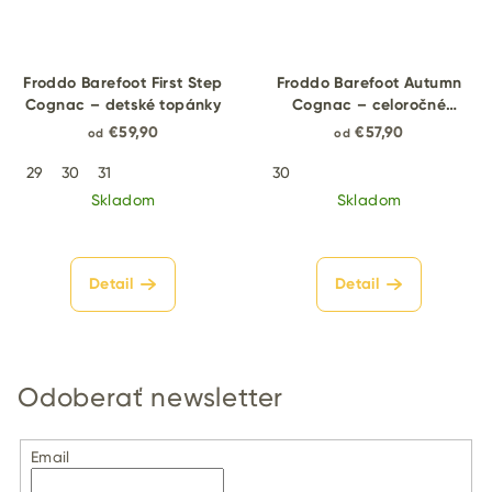
Froddo Barefoot First Step
Froddo Barefoot Autumn
Cognac – detské topánky
Cognac – celoročné
topánky
€59,90
€57,90
od
od
29
30
31
30
Skladom
Skladom
Detail
Detail
Odoberať newsletter
Email