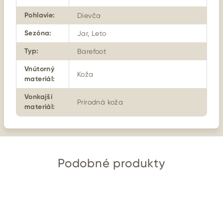
Pohlavie
:
Dievča
Sezóna
:
Jar, Leto
Typ
:
Barefoot
Vnútorný
Koža
materiál
:
Vonkajší
Prírodná koža
materiál
:
Podobné produkty