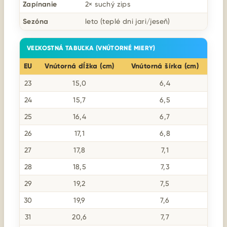
Zapínanie
2× suchý zips
Sezóna
leto (teplé dni jari/jeseň)
VEĽKOSTNÁ TABUĽKA (VNÚTORNÉ MIERY)
EU
Vnútorná dĺžka (cm)
Vnútorná šírka (cm)
23
15,0
6,4
24
15,7
6,5
25
16,4
6,7
26
17,1
6,8
27
17,8
7,1
28
18,5
7,3
29
19,2
7,5
30
19,9
7,6
31
20,6
7,7