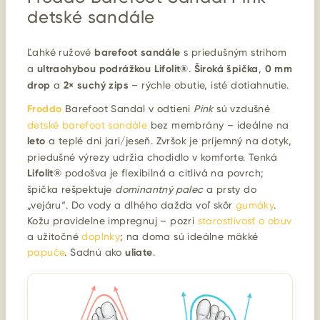
detské sandále
Ľahké ružové
barefoot sandále
s priedušným strihom
a
ultraohybou podrážkou Lifolit®
.
Široká špička
,
0 mm
drop
a
2× suchý zips
– rýchle obutie, isté dotiahnutie.
Froddo
Barefoot Sandal v odtieni
Pink
sú vzdušné
detské barefoot sandále
bez membrány – ideálne na
leto
a teplé dni jari/jeseň. Zvršok je príjemný na dotyk,
priedušné výrezy udržia chodidlo v komforte. Tenká
Lifolit®
podošva je flexibilná a citlivá na povrch;
špička rešpektuje
dominantný palec
a prsty do
„vejáru“. Do vody a dlhého dažďa voľ skôr
gumáky
.
Kožu pravidelne impregnuj – pozri
starostlivosť o obuv
a užitočné
doplnky
; na doma sú ideálne mäkké
papuče
. Sadnú ako
uliate
.