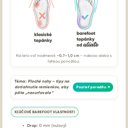
~0,7–1,0 cm
Na leto voľ nadmerok
– naboso alebo s
ľahkou ponožkou.
Téma:
Ploché nohy – tipy na
dotiahnutie remienkov, aby
Pozrieť poradňu ↗
päta „nesurfovala“
KĽÚČOVÉ BAREFOOT VLASTNOSTI
Drop:
0 mm (nulový)