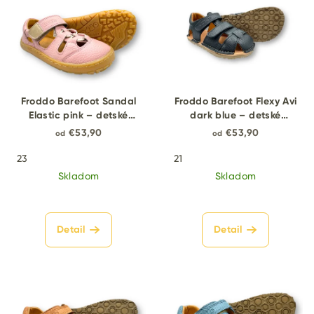
Froddo Barefoot Sandal
Froddo Barefoot Flexy Avi
Elastic pink – detské
dark blue – detské
barefoot sandále
barefoot sandále
€53,90
€53,90
od
od
23
21
Skladom
Skladom
Detail
Detail