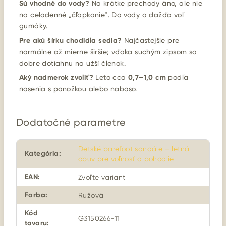
Sú vhodné do vody?
Na krátke prechody áno, ale nie
na celodenné „čľapkanie“. Do vody a dažďa voľ
gumáky.
Pre akú šírku chodidla sedia?
Najčastejšie pre
normálne až mierne širšie; vďaka suchým zipsom sa
dobre dotiahnu na užší členok.
Aký nadmerok zvoliť?
Leto cca
0,7–1,0 cm
podľa
nosenia s ponožkou alebo naboso.
Dodatočné parametre
Detské barefoot sandále – letná
Kategória
:
obuv pre voľnosť a pohodlie
EAN
:
Zvoľte variant
Farba
:
Ružová
Kód
G3150266-11
tovaru
: