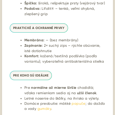
Špička:
široká, rešpektuje prsty (vejárový tvar)
Podošva:
Lifolit® – tenká, veľmi ohybná,
zlepšený grip
PRAKTICKÉ A OCHRANNÉ PRVKY
Membrána:
— (bez membrány)
Zapínanie:
2× suchý zips – rýchle obúvanie,
isté dotiahnutie
Komfort:
kožená/textilná podšívka (podľa
variantu); vyberateľná antibakteriálna stielka
PRE KOHO SÚ IDEÁLNE
Pre
normálne až mierne širšie
chodidlá;
vďaka remienkom sedia aj na
užší členok
.
Letné nosenie do škôlky, na ihrisko a výlety.
Domáce preobutie: mäkké
papuče
; do dažďa
a vody
gumáky
.