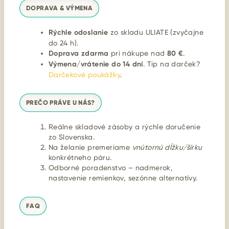
DOPRAVA & VÝMENA
Rýchle odoslanie
zo skladu ULIATE (zvyčajne
do 24 h).
Doprava zdarma
pri nákupe nad
80 €
.
Výmena/vrátenie do 14 dní
. Tip na darček?
Darčekové poukážky
.
PREČO PRÁVE U NÁS?
Reálne skladové zásoby a rýchle doručenie
zo Slovenska.
Na želanie premeriame
vnútornú dĺžku/šírku
konkrétneho páru.
Odborné poradenstvo – nadmerok,
nastavenie remienkov, sezónne alternatívy.
FAQ