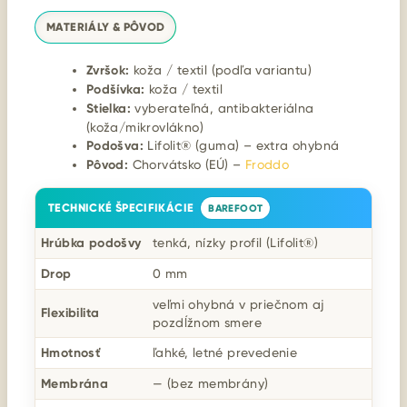
MATERIÁLY & PÔVOD
Zvršok:
koža / textil (podľa variantu)
Podšívka:
koža / textil
Stielka:
vyberateľná, antibakteriálna
(koža/mikrovlákno)
Podošva:
Lifolit® (guma) – extra ohybná
Pôvod:
Chorvátsko (EÚ) –
Froddo
TECHNICKÉ ŠPECIFIKÁCIE
BAREFOOT
Hrúbka podošvy
tenká, nízky profil (Lifolit®)
Drop
0 mm
veľmi ohybná v priečnom aj
Flexibilita
pozdĺžnom smere
Hmotnosť
ľahké, letné prevedenie
Membrána
— (bez membrány)