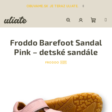
Prejsť
OBUVAME.SK JE TERAZ ULIATE.
na
obsah
Nákupn
Hľadať
Prihlásenie
Froddo Barefoot Sandal
košík
Pink – detské sandále
FRODDO 🇭🇷