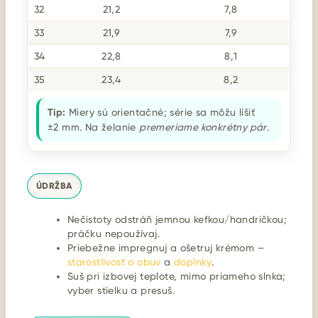
32
21,2
7,8
33
21,9
7,9
34
22,8
8,1
35
23,4
8,2
Tip:
Miery sú orientačné; série sa môžu líšiť
±2 mm. Na želanie
premeriame konkrétny pár
.
ÚDRŽBA
Nečistoty odstráň jemnou kefkou/handričkou;
práčku nepoužívaj.
Priebežne impregnuj a ošetruj krémom –
starostlivosť o obuv
a
doplnky
.
Suš pri izbovej teplote, mimo priameho slnka;
vyber stielku a presuš.