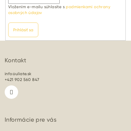
Vložením e-mailu súhlasíte s
podmienkami ochrany
osobných údajov
Prihlásiť sa
Z
á
p
Kontakt
ä
info
@
uliate.sk
t
+421 902 560 847
i
e
Informácie pre vás