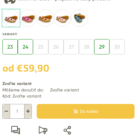
VARIANT:
23
24
25
26
27
28
29
30
od
€59,90
Jednotková
Zvoľte variant
cena:
Môžeme doručiť do:
Zvoľte variant
Kód:
Zvoľte variant
−
+
Do košíka