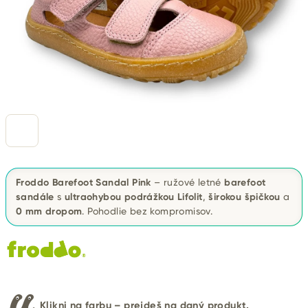
Froddo Barefoot Sandal Pink
– ružové letné
barefoot
sandále
s
ultraohybou podrážkou Lifolit
,
širokou špičkou
a
0 mm dropom
. Pohodlie bez kompromisov.
Klikni na farbu – prejdeš na daný produkt.