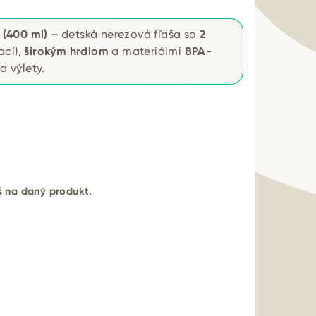
(400 ml)
– detská nerezová fľaša so
2
ací),
širokým hrdlom
a materiálmi
BPA-
a výlety.
eš na daný produkt.