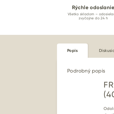
Rýchle odoslani
Všetko skladom – odosiel
zvyčajne do 24 h
Popis
Diskusi
Podrobný popis
FR
(4
Odo