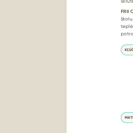
skrut
FRII
školu
tepl
potr
KĽÚ
MAT