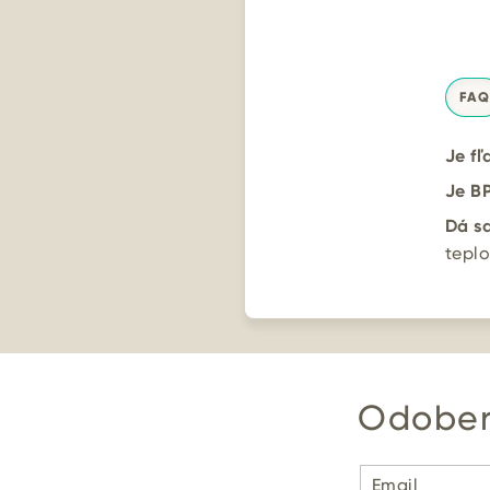
FAQ
Je f
Je BP
Dá sa
teplo
Odober
Email