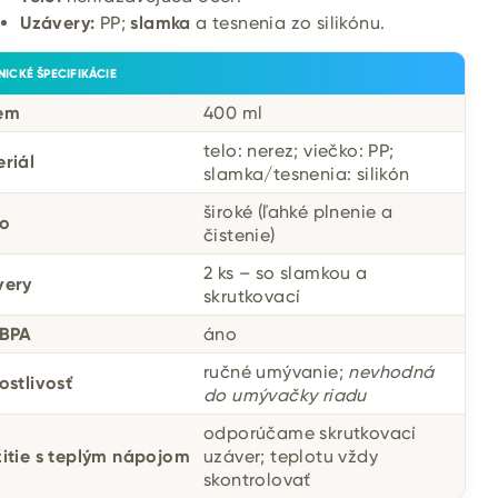
Uzávery:
PP;
slamka
a tesnenia zo silikónu.
NICKÉ ŠPECIFIKÁCIE
em
400 ml
telo: nerez; viečko: PP;
riál
slamka/tesnenia: silikón
široké (ľahké plnenie a
lo
čistenie)
2 ks – so slamkou a
very
skrutkovací
 BPA
áno
ručné umývanie;
nevhodná
ostlivosť
do umývačky riadu
odporúčame skrutkovací
itie s teplým nápojom
uzáver; teplotu vždy
skontrolovať