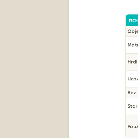
TECH
Obj
Mate
Hrd
Uzá
Bez
Star
Použ