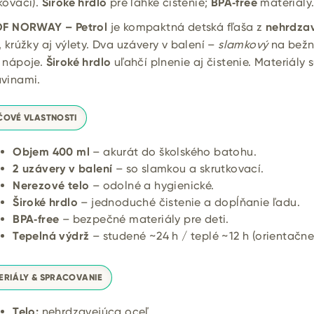
kovací).
Široké hrdlo
pre ľahké čistenie;
BPA‑free
materiály.
 OF NORWAY – Petrol
je kompaktná detská fľaša z
nehrdzav
, krúžky aj výlety. Dva uzávery v balení –
slamkový
na bežn
é nápoje.
Široké hrdlo
uľahčí plnenie aj čistenie. Materiály 
avinami.
ČOVÉ VLASTNOSTI
Objem 400 ml
– akurát do školského batohu.
2 uzávery v balení
– so slamkou a skrutkovací.
Nerezové telo
– odolné a hygienické.
Široké hrdlo
– jednoduché čistenie a dopĺňanie ľadu.
BPA‑free
– bezpečné materiály pre deti.
Tepelná výdrž
– studené ~24 h / teplé ~12 h (orientačne
ERIÁLY & SPRACOVANIE
Telo:
nehrdzavejúca oceľ.