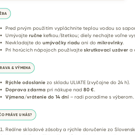
ŽBA
Pred prvým použitím vypláchnite teplou vodou so sap
Umývajte
ručne
kefkou/štetkou; diely nechajte voľne vy
Nevkladajte do
umývačky riadu
ani do
mikrovlnky
.
Pri horúcich nápojoch používajte
skrutkovací uzáver
a 
RAVA & VÝMENA
Rýchle odoslanie
zo skladu ULIATE (zvyčajne do 24 h).
Doprava zdarma
pri nákupe nad
80 €
.
Výmena/vrátenie do 14 dní
– radi poradíme s výberom.
ČO PRÁVE U NÁS?
Reálne skladové zásoby a rýchle doručenie zo Slovensk