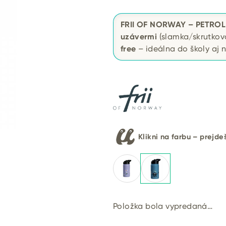
FRII OF NORWAY – PETROL 
uzávermi
(slamka/skrutkov
free
– ideálna do školy aj n
Klikni na farbu – prejd
Položka bola vypredaná…