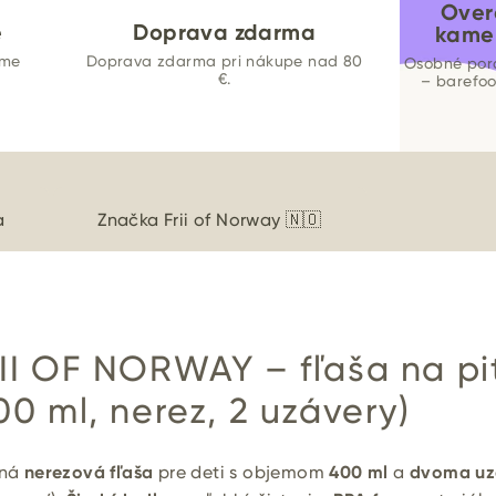
Over
e
Doprava zdarma
kame
ame
Doprava zdarma pri nákupe nad 80
Osobné por
€.
– barefo
a
Značka
Frii of Norway 🇳🇴
II OF NORWAY – fľaša na pit
00 ml, nerez, 2 uzávery)
lná
nerezová fľaša
pre deti s objemom
400 ml
a
dvoma uz