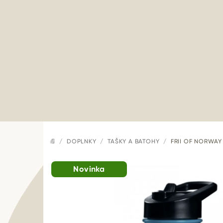
Prejsť
na
obsah
/
DOPLNKY
/
TAŠKY A BATOHY
/
FRII OF NORWAY 
DOMOV
Novinka