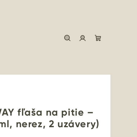
Hľadať
Prihlásenie
Nákupný
košík
Y fľaša na pitie –
l, nerez, 2 uzávery)