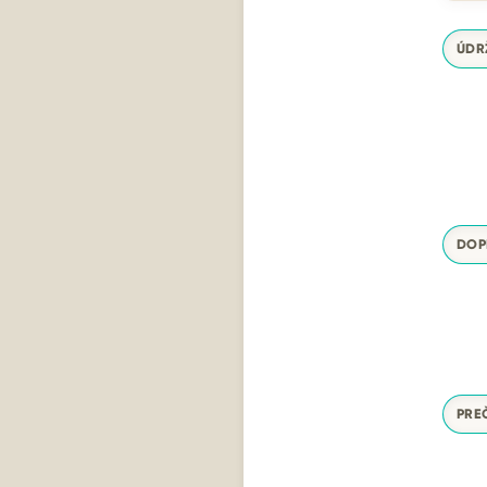
ÚDR
DOP
PRE