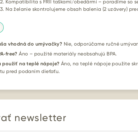
Kompatibilita s FRII taškami/obedármi – poradíme so s
Na želanie skontrolujeme obsah balenia (2 uzávery) pr
ľaša vhodná do umývačky?
Nie, odporúčame ručné umývan
A‑free?
Áno – použité materiály neobsahujú BPA.
 použiť na teplé nápoje?
Áno, na teplé nápoje použite skr
tu pred podaním dieťaťu.
ať newsletter