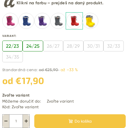
Klikni na farbu – prejdeš na daný produkt.
VARIANT:
22/23
24/25
26/27
28/29
30/31
32/33
34/35
štandardná cena:
od €25,90
až –33 %
od
€17,90
Jednotková
Zvoľte variant
cena:
Môžeme doručiť do:
Zvoľte variant
Kód:
Zvoľte variant
−
+
Do košíka