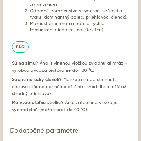
zo Slovenska.
Odborné poradenstvo s výberom veľkosti a
tvaru (dominantný palec, priehlavok, členok).
Možnosť premerania páru a rýchla
komunikácia (chat/e‑mail/telefón).
FAQ
Sú na zimu?
Áno, s vlnenou vložkou zvládnu aj mráz –
výrobca uvádza testovanie do −30 °C.
Sadnú na úzky členok?
Manžeta sa dá stiahnuť;
celkovo skôr na normálne až širšie chodidlo a nižší až
stredný priehlavok.
Má vyberateľnú stielku?
Áno, zateplená vložka je
vyberateľná (možno prať do 40 °C).
Dodatočné parametre