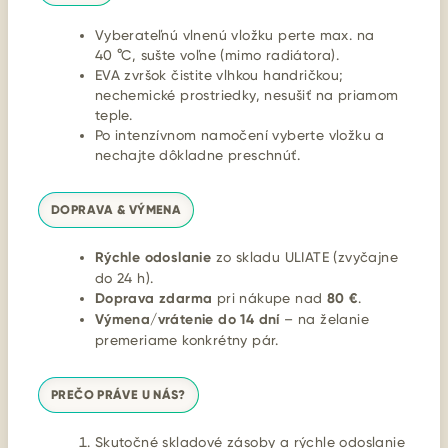
Vyberateľnú vlnenú vložku perte max. na
40 °C, sušte voľne (mimo radiátora).
EVA zvršok čistite vlhkou handričkou;
nechemické prostriedky, nesušiť na priamom
teple.
Po intenzívnom namočení vyberte vložku a
nechajte dôkladne preschnúť.
DOPRAVA & VÝMENA
Rýchle odoslanie
zo skladu ULIATE (zvyčajne
do 24 h).
Doprava zdarma
pri nákupe nad
80 €
.
Výmena/vrátenie do 14 dní
– na želanie
premeriame konkrétny pár.
PREČO PRÁVE U NÁS?
Skutočné skladové zásoby a rýchle odoslanie