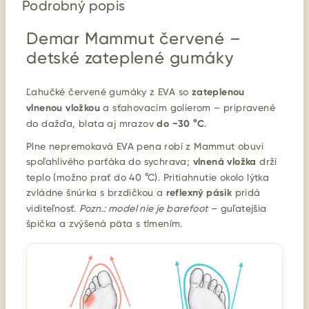
Podrobný popis
Demar Mammut červené –
detské zateplené gumáky
Ľahučké červené gumáky z EVA so
zateplenou
vlnenou vložkou
a sťahovacím golierom – pripravené
do dažďa, blata aj mrazov
do −30 °C
.
Plne nepremokavá EVA pena robí z Mammut obuvi
spoľahlivého parťáka do sychrava;
vlnená vložka
drží
teplo (možno prať do 40 °C). Pritiahnutie okolo lýtka
zvládne šnúrka s brzdičkou a
reflexný pásik
pridá
viditeľnosť.
Pozn.: model nie je barefoot
– guľatejšia
špička a zvýšená päta s tlmením.