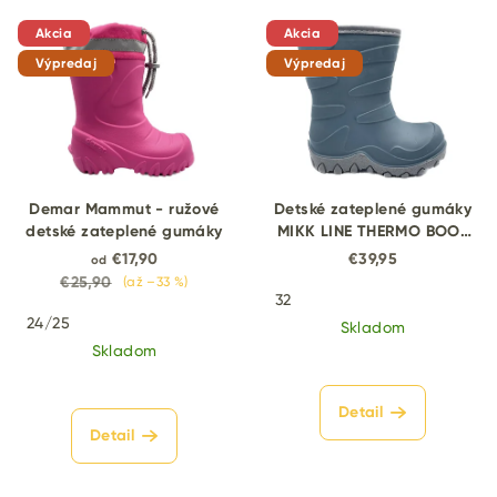
Akcia
Akcia
Výpredaj
Výpredaj
Demar Mammut - ružové
Detské zateplené gumáky
detské zateplené gumáky
MIKK LINE THERMO BOOT
NEW modré
€17,90
€39,95
od
€25,90
(až –33 %)
32
24/25
Skladom
Skladom
Detail
Detail