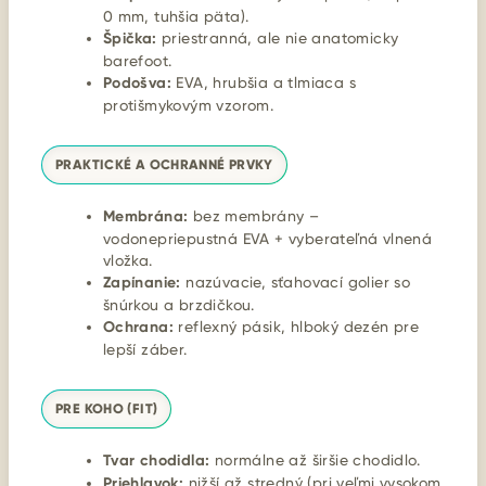
0 mm, tuhšia päta).
Špička:
priestranná, ale nie anatomicky
barefoot.
Podošva:
EVA, hrubšia a tlmiaca s
protišmykovým vzorom.
PRAKTICKÉ A OCHRANNÉ PRVKY
Membrána:
bez membrány –
vodonepriepustná EVA + vyberateľná vlnená
vložka.
Zapínanie:
nazúvacie, sťahovací golier so
šnúrkou a brzdičkou.
Ochrana:
reflexný pásik, hlboký dezén pre
lepší záber.
PRE KOHO (FIT)
Tvar chodidla:
normálne až širšie chodidlo.
Priehlavok:
nižší až stredný (pri veľmi vysokom