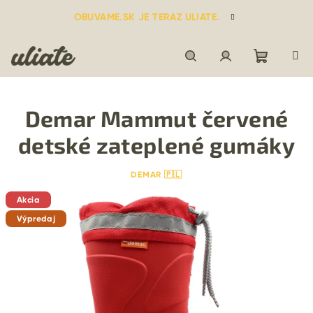
Prejsť
OBUVAME.SK JE TERAZ ULIATE.
na
obsah
Nákupn
Hľadať
Prihlásenie
Demar Mammut červené
košík
detské zateplené gumáky
DEMAR 🇵🇱
Akcia
Výpredaj