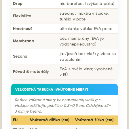
Drop
nie barefoot (zvýšená päta)
stredná; mäkšia v špičke,
Flexibilita
tuhšia v päte
Hmotnosť
ultraľahké vďaka EVA pene
bez membrány (EVA je
Membrána
vodonepriepustná)
jar/jeseň bez vložky, zima so
Sezóna
zateplením
EVA + ovčia vlna; vyrobené
Pôvod & materiály
v EÚ
VEĽKOSTNÁ TABUĽKA (VNÚTORNÉ MIERY)
Reálne vnútorné miery bez zateplenej vložky; s
vložkou odčítajte približne 0,3–0,5 cm. Odchýlka ±2–
3 mm je bežná.
EU
Vnútorná dĺžka (cm)
Vnútorná šírka (cm)