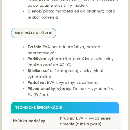
odporúčame skúsiť iný model).
Členok/päta:
manžeta sa dá stiahnuť; päta
je skôr voľnejšia.
MATERIÁLY & PÔVOD
Zvršok:
EVA pena (ultraľahká, odolná,
nepremokavá).
Podšívka:
vyberateľná ponožka z ovčej vlny
(možno prať do 40 °C).
Stielka:
súčasť zateplenej vložky (vlna),
vyberateľná.
Podošva:
EVA s výrazným dezénom.
Pôvod značky/výroby:
Demar – vyrobené v
EÚ (Poľsko).
TECHNICKÉ ŠPECIFIKÁCIE
hrubšia EVA – výraznejšie
Hrúbka podošvy
tlmenie (tuhšia päta)