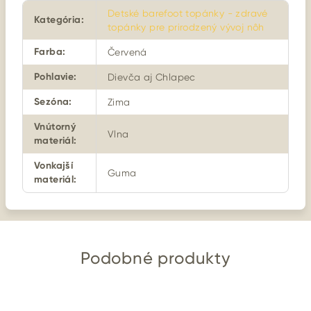
Detské barefoot topánky - zdravé
Kategória
:
topánky pre prirodzený vývoj nôh
Farba
:
Červená
Pohlavie
:
Dievča aj Chlapec
Sezóna
:
Zima
Vnútorný
Vlna
materiál
:
Vonkajší
Guma
materiál
:
Podobné produkty