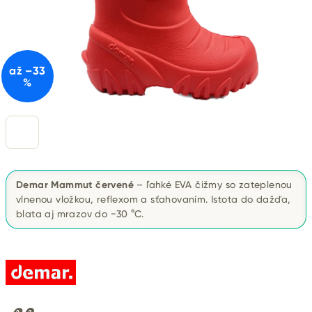
až –33
%
Demar Mammut červené
– ľahké EVA čižmy so zateplenou
vlnenou vložkou, reflexom a sťahovaním. Istota do dažďa,
blata aj mrazov do −30 °C.