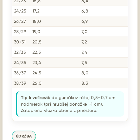
22/23
15,8
6,4
24/25
17,2
6,8
26/27
18,0
6,9
28/29
19,0
7,0
30/31
20,5
7,2
32/33
22,3
7,4
34/35
23,4
7,5
36/37
24,5
8,0
38/39
26,0
8,3
Tip k veľkosti:
do gumákov rátaj 0,5–0,7 cm
nadmerok (pri hrubšej ponožke ~1 cm).
Zateplená vložka uberie z priestoru.
ÚDRŽBA