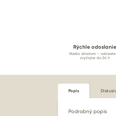
Rýchle odoslani
Všetko skladom – odosiel
zvyčajne do 24 h
Popis
Diskusi
Podrobný popis