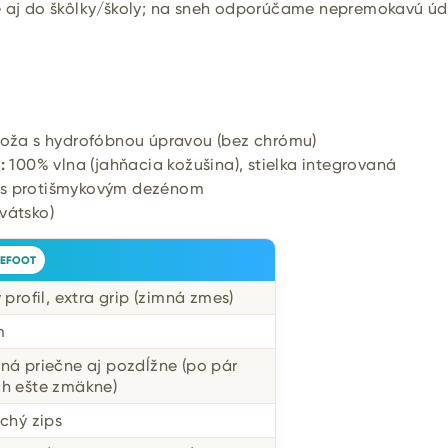
 aj do škôlky/školy; na sneh odporúčame nepremokavú ú
oža s hydrofóbnou úpravou (bez chrómu)
:
100% vlna (jahňacia kožušina), stielka integrovaná
s protišmykovým dezénom
vátsko)
EFOOT
 profil, extra grip (zimná zmes)
m
ná priečne aj pozdĺžne (po pár
h ešte zmäkne)
uchý zips