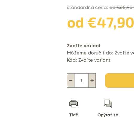
štandardná cena:
od €65,90
od
€47,9
Jednotková
cena:
Zvoľte variant
Môžeme doručiť do:
Zvoľte v
Kód:
Zvoľte variant
−
+
Tlač
Opýtať sa