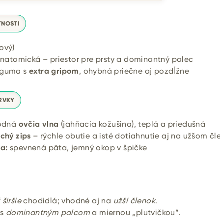
TNOSTI
ový)
anatomická – priestor pre prsty a dominantný palec
 guma s
extra gripom
, ohybná priečne aj pozdĺžne
RVKY
rodná
ovčia vlna
(jahňacia kožušina), teplá a priedušná
uchý zips
– rýchle obutie a isté dotiahnutie aj na užšom čl
a:
spevnená päta, jemný okop v špičke
širšie
chodidlá; vhodné aj na
užší členok
.
 s
dominantným palcom
a miernou „plutvičkou“.