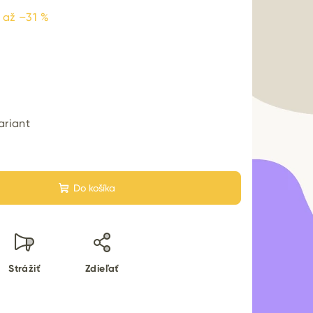
až –31 %
0
ariant
Do košíka
Strážiť
Zdieľať