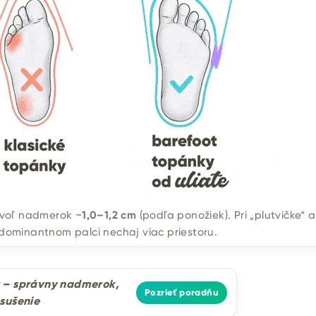
voľ nadmerok ~
1,0–1,2 cm
(podľa ponožiek). Pri „plutvičke“ a
dominantnom palci nechaj viac priestoru.
 – správny nadmerok,
Pozrieť poradňu
sušenie