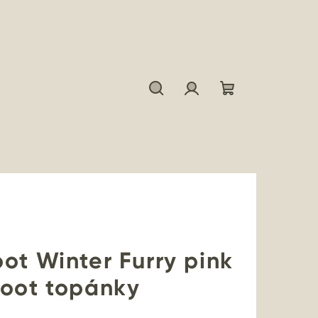
Hľadať
Prihlásenie
Nákupný
košík
ot Winter Furry pink
foot topánky