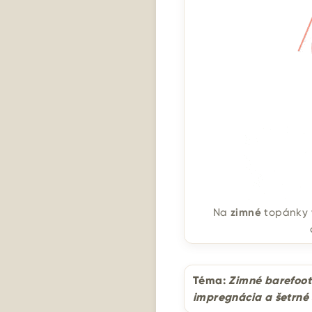
Na
zimné
topánky 
Téma:
Zimné barefoot
impregnácia a šetrné 