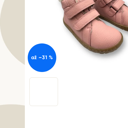
až –31 %