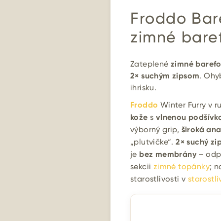
Froddo Bare
zimné bare
Zateplené
zimné baref
2× suchým zipsom
. Ohy
ihrisku.
Froddo
Winter Furry v r
kože
s
vlnenou podšívk
výborný grip,
široká an
„plutvičke“.
2× suchý zi
je
bez membrány
– odpo
sekcii
zimné topánky
; n
starostlivosti v
starostl