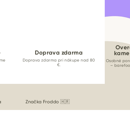
Over
e
Doprava zdarma
kame
ame
Doprava zdarma pri nákupe nad 80
Osobné por
€.
– barefo
a
Značka
Froddo 🇭🇷