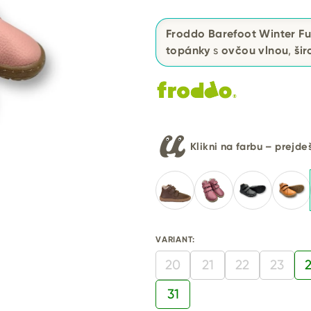
Froddo Barefoot Winter Fu
topánky
s
ovčou vlnou
,
ši
Klikni na farbu – prejd
VARIANT:
20
21
22
23
31