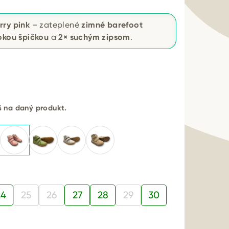
rry pink
– zateplené
zimné barefoot
rokou špičkou
a
2× suchým zipsom
.
eš na daný produkt.
24
25
26
27
28
29
30