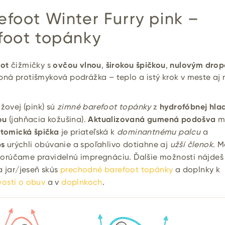
foot Winter Furry pink –
foot topánky
oot
čižmičky s
ovčou vlnou
,
širokou špičkou
,
nulovým dro
bná protišmyková podrážka – teplo a istý krok v meste aj 
užovej (pink) sú
zimné barefoot topánky
z
hydrofóbnej hla
ou
(jahňacia kožušina).
Aktualizovaná gumená podošva
m
atomická špička
je priateľská k
dominantnému palcu
a
ps
urýchli obúvanie a spoľahlivo dotiahne aj
užší členok
. 
rúčame pravidelnú impregnáciu. Ďalšie možnosti nájdeš
a jar/jeseň skús
prechodné barefoot topánky
a doplnky k
ivosti o obuv
a v
doplnkoch
.