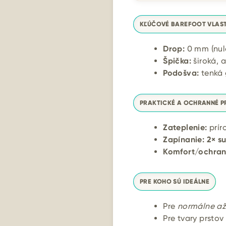
KĽÚČOVÉ BAREFOOT VLAS
Drop:
0 mm (nul
Špička:
široká, 
Podošva:
tenká
PRAKTICKÉ A OCHRANNÉ P
Zateplenie:
prí
Zapínanie:
2× s
Komfort/ochran
PRE KOHO SÚ IDEÁLNE
Pre
normálne až 
Pre tvary prstov