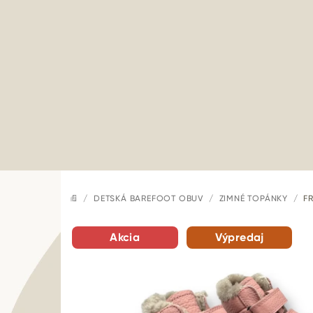
Prejsť
na
obsah
/
DETSKÁ BAREFOOT OBUV
/
ZIMNÉ TOPÁNKY
/
F
DOMOV
Akcia
Výpredaj