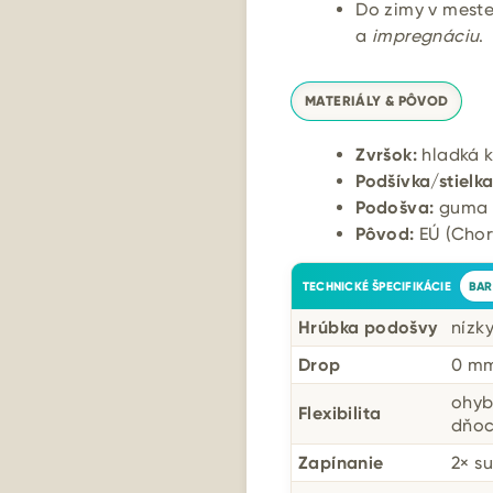
Do zimy v meste
a
impregnáciu
.
MATERIÁLY & PÔVOD
Zvršok:
hladká k
Podšívka/stielka
Podošva:
guma 
Pôvod:
EÚ (Chor
TECHNICKÉ ŠPECIFIKÁCIE
BAR
Hrúbka podošvy
nízky
Drop
0 m
ohyb
Flexibilita
dňoc
Zapínanie
2× s