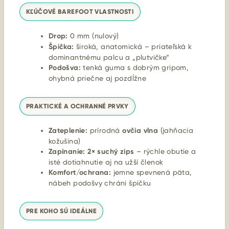
KĽÚČOVÉ BAREFOOT VLASTNOSTI
Drop:
0 mm (nulový)
Špička:
široká, anatomická – priateľská k
dominantnému palcu a „plutvičke“
Podošva:
tenká guma s dobrým gripom,
ohybná priečne aj pozdĺžne
PRAKTICKÉ A OCHRANNÉ PRVKY
Zateplenie:
prírodná
ovčia vlna
(jahňacia
kožušina)
Zapínanie:
2× suchý zips
– rýchle obutie a
isté dotiahnutie aj na užší členok
Komfort/ochrana:
jemne spevnená päta,
nábeh podošvy chráni špičku
PRE KOHO SÚ IDEÁLNE