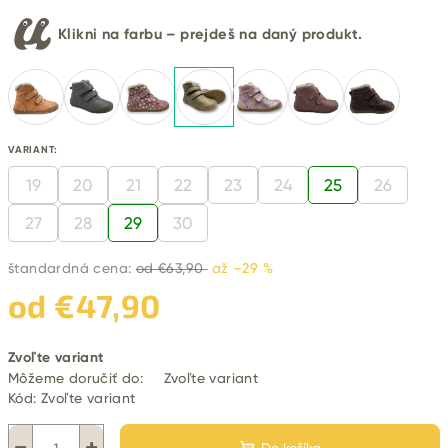
Klikni na farbu – prejdeš na daný produkt.
VARIANT:
19
20
21
22
23
24
25
26
27
28
29
30
štandardná cena:
od €63,90
až –29 %
od
€47,90
Jednotková
Zvoľte variant
cena:
Môžeme doručiť do:
Zvoľte variant
Kód:
Zvoľte variant
−
+