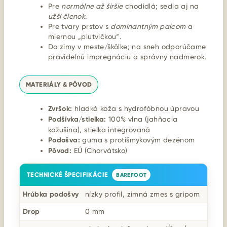
Pre
normálne až širšie
chodidlá; sedia aj na
užší členok
.
Pre tvary prstov s
dominantným palcom
a
miernou „plutvičkou“.
Do zimy v meste/škôlke; na sneh odporúčame
pravidelnú impregnáciu a správny nadmerok.
MATERIÁLY & PÔVOD
Zvršok:
hladká koža s hydrofóbnou úpravou
Podšívka/stielka:
100% vlna (jahňacia
kožušina), stielka integrovaná
Podošva:
guma s protišmykovým dezénom
Pôvod:
EÚ (Chorvátsko)
TECHNICKÉ ŠPECIFIKÁCIE
BAREFOOT
Hrúbka podošvy
nízky profil, zimná zmes s gripom
Drop
0 mm