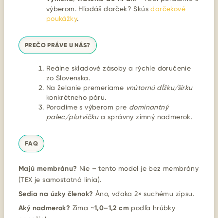
výberom. Hľadáš darček? Skús
darčekové
poukážky
.
PREČO PRÁVE U NÁS?
Reálne skladové zásoby a rýchle doručenie
zo Slovenska.
Na želanie premeriame
vnútornú dĺžku/šírku
konkrétneho páru.
Poradíme s výberom pre
dominantný
palec/plutvičku
a správny zimný nadmerok.
FAQ
Majú membránu?
Nie – tento model je bez membrány
(TEX je samostatná línia).
Sedia na úzky členok?
Áno, vďaka 2× suchému zipsu.
Aký nadmerok?
Zima ~
1,0–1,2 cm
podľa hrúbky