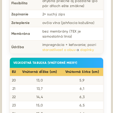
ohybná priečne aj pozdĺžne (po
Flexibilita
pár dňoch ešte zmäkne)
Zapínanie
2× suchý zips
Zateplenie
ovčia vlna (jahňacia kožušina)
bez membrány (TEX je
Membrána
samostatná línia)
impregnácia + kefovanie; pozri
Údržba
starostlivosť o obuv
a
doplnky
VEĽKOSTNÁ TABUĽKA (VNÚTORNÉ MIERY)
EU
Vnútorná dĺžka (cm)
Vnútorná šírka (cm)
20
13,0
5,9
21
13,7
6,1
22
14,4
6,3
23
15,0
6,5