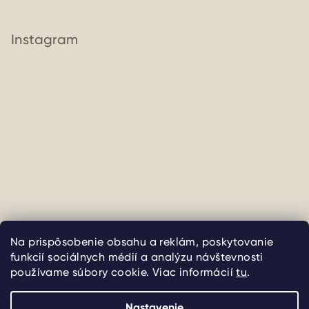
Instagram
Sledovať na Instagrame
Na prispôsobenie obsahu a reklám, poskytovanie
funkcií sociálnych médií a analýzu návštevnosti
Copyright 2026
uliate
. Všetky práva vyhradené.
Upraviť
používame súbory cookie. Viac informácií
tu
.
nastavenie cookies
Nastavenie