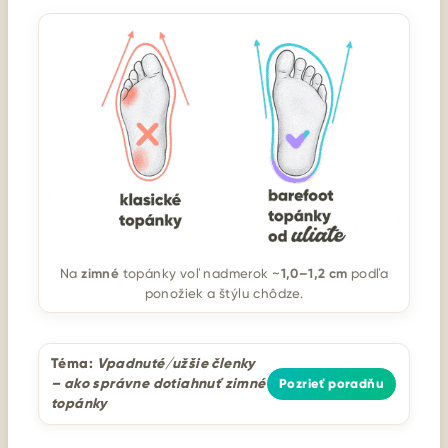
zimné
1,0–1,2 cm
Na
topánky voľ nadmerok ~
podľa
ponožiek a štýlu chôdze.
Téma:
Vpadnuté/užšie členky
– ako správne dotiahnuť zimné
Pozrieť poradňu
topánky