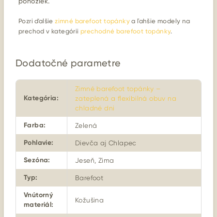
ponožiek.
Pozri ďalšie
zimné barefoot topánky
a ľahšie modely na
prechod v kategórii
prechodné barefoot topánky
.
Dodatočné parametre
Zimné barefoot topánky –
Kategória
:
zateplená a flexibilná obuv na
chladné dni
Farba
:
Zelená
Pohlavie
:
Dievča aj Chlapec
Sezóna
:
Jeseň, Zima
Typ
:
Barefoot
Vnútorný
Kožušina
materiál
: