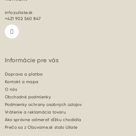
ä
info
@
uliate.sk
t
+421 902 560 847
i
e
Informácie pre vás
Doprava a platba
Kontakt a mapa
O nás
Obchodné podmienky
Podmienky ochrany osobných údajov
Vrátenie a reklamácia tovaru
Ako správne odmerať dĺžku chodidla
Prečo sa z Obuvame.sk stalo Uliate