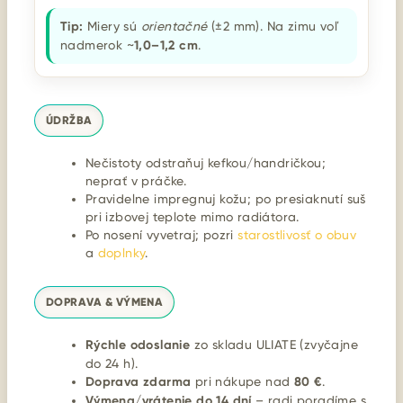
Tip:
Miery sú
orientačné
(±2 mm). Na zimu voľ
nadmerok ~
1,0–1,2 cm
.
ÚDRŽBA
Nečistoty odstraňuj kefkou/handričkou;
neprať v práčke.
Pravidelne impregnuj kožu; po presiaknutí suš
pri izbovej teplote mimo radiátora.
Po nosení vyvetraj; pozri
starostlivosť o obuv
a
doplnky
.
DOPRAVA & VÝMENA
Rýchle odoslanie
zo skladu ULIATE (zvyčajne
do 24 h).
Doprava zdarma
pri nákupe nad
80 €
.
Výmena/vrátenie do 14 dní
– radi poradíme s