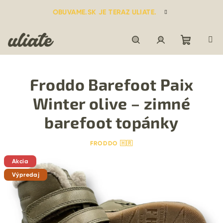
Prejsť
OBUVAME.SK JE TERAZ ULIATE.
na
obsah
Nákupn
Hľadať
Prihlásenie
Froddo Barefoot Paix
košík
Winter olive – zimné
barefoot topánky
FRODDO 🇭🇷
Akcia
Výpredaj