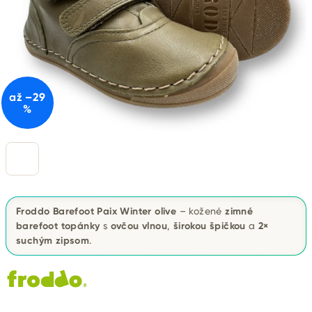
až –29
%
Froddo Barefoot Paix Winter olive
– kožené
zimné
barefoot topánky
s
ovčou vlnou
,
širokou špičkou
a
2×
suchým zipsom
.