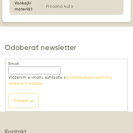
Vonkajší
Prírodná koža
materiál
:
Odoberať newsletter
Email
Vložením e-mailu súhlasíte s
podmienkami ochrany
osobných údajov
Prihlásiť sa
Z
á
p
Kontakt