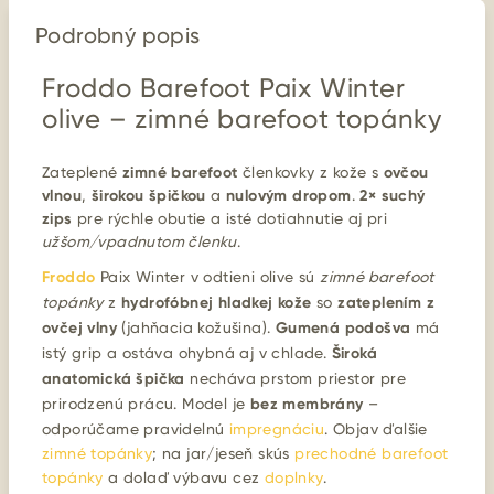
Podrobný popis
Froddo Barefoot Paix Winter
olive – zimné barefoot topánky
Zateplené
zimné barefoot
členkovky z kože s
ovčou
vlnou
,
širokou špičkou
a
nulovým dropom
.
2× suchý
zips
pre rýchle obutie a isté dotiahnutie aj pri
užšom/vpadnutom členku
.
Froddo
Paix Winter v odtieni olive sú
zimné barefoot
topánky
z
hydrofóbnej hladkej kože
so
zateplením z
ovčej vlny
(jahňacia kožušina).
Gumená podošva
má
istý grip a ostáva ohybná aj v chlade.
Široká
anatomická špička
necháva prstom priestor pre
prirodzenú prácu. Model je
bez membrány
–
odporúčame pravidelnú
impregnáciu
. Objav ďalšie
zimné topánky
; na jar/jeseň skús
prechodné barefoot
topánky
a dolaď výbavu cez
doplnky
.