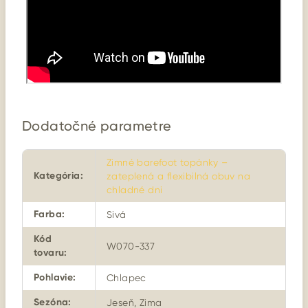
Dodatočné parametre
Zimné barefoot topánky –
Kategória
:
zateplená a flexibilná obuv na
chladné dni
Farba
:
Sivá
Kód
W070-337
tovaru
:
Pohlavie
:
Chlapec
Sezóna
:
Jeseň, Zima