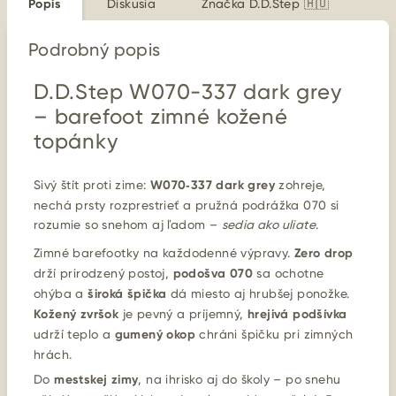
Popis
Diskusia
Značka
D.D.Step 🇭🇺
Podrobný popis
D.D.Step W070-337 dark grey
– barefoot zimné kožené
topánky
Sivý štít proti zime:
W070‑337 dark grey
zohreje,
nechá prsty rozprestrieť a pružná podrážka 070 si
rozumie so snehom aj ľadom –
sedia ako uliate
.
Zimné barefootky na každodenné výpravy.
Zero drop
drží prirodzený postoj,
podošva 070
sa ochotne
ohýba a
široká špička
dá miesto aj hrubšej ponožke.
Kožený zvršok
je pevný a príjemný,
hrejivá podšívka
udrží teplo a
gumený okop
chráni špičku pri zimných
hrách.
Do
mestskej zimy
, na ihrisko aj do školy – po snehu