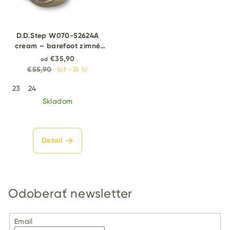
D.D.Step W070-52624A
cream – barefoot zimné
topánky
€35,90
od
€55,90
(až –35 %)
23
24
Skladom
Detail
Odoberať newsletter
Email