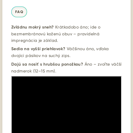
FAQ
Zvládnu mokrý sneh?
Krátkodobo áno; ide o
bezmembránovú koženú obuv – pravidelná
impregnácia je základ.
Sedia na vyšší priehlavok?
Väčšinou áno, vďaka
dvojici pásikov na suchý zips.
Dajú sa nosiť s hrubšou ponožkou?
Áno – zvoľte väčší
nadmerok (12–15 mm).