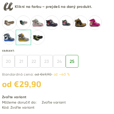
Klikni na farbu – prejdeš na daný produkt.
VARIANT:
20
21
22
23
24
25
štandardná cena:
od €49,90
až –40 %
od
€29,90
Jednotková
Zvoľte variant
cena:
Môžeme doručiť do:
Zvoľte variant
Kód:
Zvoľte variant