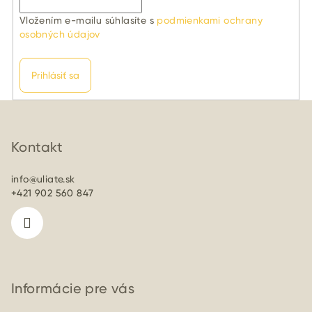
Vložením e-mailu súhlasíte s
podmienkami ochrany
osobných údajov
Prihlásiť sa
Z
á
p
Kontakt
ä
info
@
uliate.sk
t
+421 902 560 847
i
e
Informácie pre vás