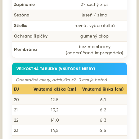
Zapínanie
2× suchý zips
Sezóna
jeseň / zima
Stielka
rovná, vyberateľná
Ochrana špičky
gumený okop
bez membrány
Membrána
(odporúčaná impregnácia)
VEĽKOSTNÁ TABUĽKA (VNÚTORNÉ MIERY)
Orientačné miery; odchýlka ±2–3 mm je bežná.
EU
Vnútorná dĺžka (cm)
Vnútorná šírka (cm)
20
12,5
6,1
21
13,2
6,2
22
14,0
6,3
23
14,5
6,5