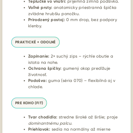
Teplučké vo vnútri:
príjemná zimná podšívka.
Voľné prsty:
anatomicky priestranná špička
zvládne hrubšiu ponožku.
Prirodzený postoj:
0 mm drop, bez podpory
klenby.
PRAKTICKÉ + ODOLNÉ
Zapínanie:
2× suchý zips – rýchle obutie a
istota na nohe.
Ochrana špičky:
gumený okop predlžuje
životnosť.
Podošva:
guma (séria 070) – flexibilná aj v
chlade.
PRE KOHO (FIT)
Tvar chodidla:
stredne široké až širšie; praje
dominantnému palcu
.
Priehlavok:
sedia na normálny až mierne