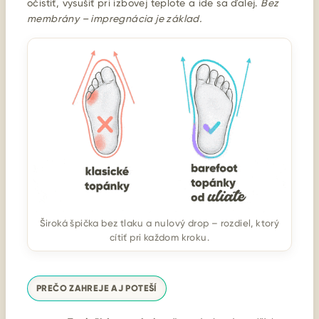
očistiť, vysušiť pri izbovej teplote a ide sa ďalej.
Bez
membrány – impregnácia je základ.
Široká špička bez tlaku a nulový drop – rozdiel, ktorý
cítiť pri každom kroku.
PREČO ZAHREJE AJ POTEŠÍ