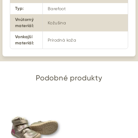
Typ
:
Barefoot
Vnútorný
Kožušina
materiál
:
Vonkajší
Prírodná koža
materiál
:
Podobné produkty