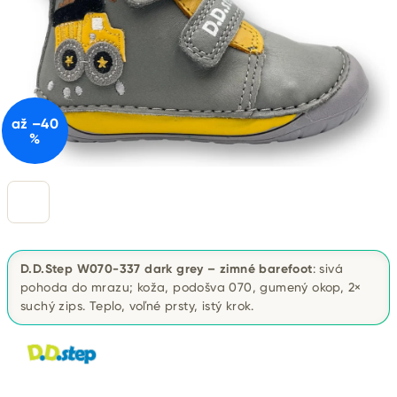
až –40
%
D.D.Step W070-337 dark grey – zimné barefoot
: sivá
pohoda do mrazu; koža, podošva 070, gumený okop, 2×
suchý zips. Teplo, voľné prsty, istý krok.