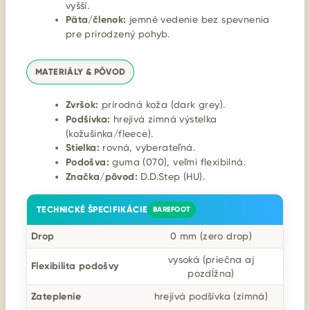
vyšší.
Päta/členok:
jemné vedenie bez spevnenia
pre prirodzený pohyb.
MATERIÁLY & PÔVOD
Zvršok:
prírodná koža (dark grey).
Podšívka:
hrejivá zimná výstelka
(kožušinka/fleece).
Stielka:
rovná, vyberateľná.
Podošva:
guma (070), veľmi flexibilná.
Značka/pôvod:
D.D.Step (HU).
TECHNICKÉ ŠPECIFIKÁCIE
BAREFOOT
Drop
0 mm (zero drop)
vysoká (priečna aj
Flexibilita podošvy
pozdĺžna)
Zateplenie
hrejivá podšívka (zimná)