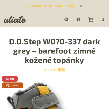
Prejsť
OBUVAME.SK JE TERAZ ULIATE.
na
obsah
Nákupn
Hľadať
Prihlásenie
D.D.Step W070-337 dark
košík
grey – barefoot zimné
kožené topánky
D.D.STEP 🇭🇺
Akcia
Výpredaj