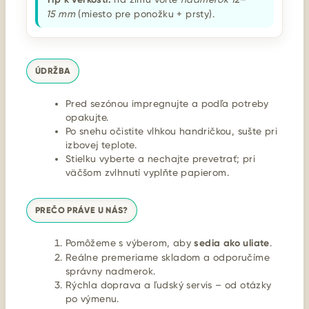
15 mm
(miesto pre ponožku + prsty).
ÚDRŽBA
Pred sezónou impregnujte a podľa potreby
opakujte.
Po snehu očistite vlhkou handričkou, sušte pri
izbovej teplote.
Stielku vyberte a nechajte prevetrať; pri
väčšom zvlhnutí vyplňte papierom.
PREČO PRÁVE U NÁS?
Pomôžeme s výberom, aby
sedia ako uliate
.
Reálne premeriame skladom a odporučíme
správny nadmerok.
Rýchla doprava a ľudský servis – od otázky
po výmenu.