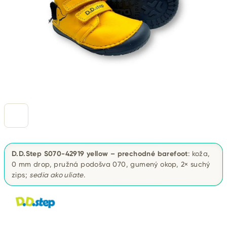
D.D.Step S070-42919 yellow – prechodné barefoot
: koža,
0 mm drop, pružná podošva 070, gumený okop, 2× suchý
zips;
sedia ako uliate
.