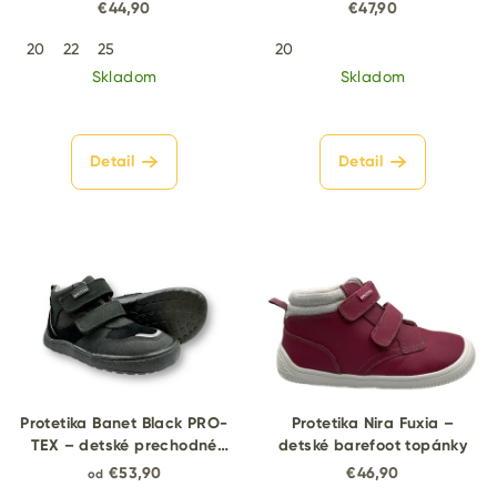
topánky
€44,90
€47,90
20
22
25
20
Skladom
Skladom
Detail
Detail
Protetika Banet Black PRO-
Protetika Nira Fuxia –
TEX – detské prechodné
detské barefoot topánky
barefoot topánky
€53,90
€46,90
od