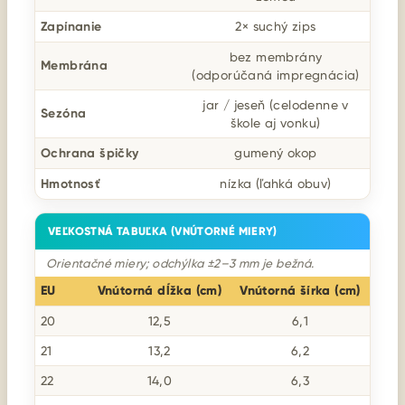
Zapínanie
2× suchý zips
bez membrány
Membrána
(odporúčaná impregnácia)
jar / jeseň (celodenne v
Sezóna
škole aj vonku)
Ochrana špičky
gumený okop
Hmotnosť
nízka (ľahká obuv)
VEĽKOSTNÁ TABUĽKA (VNÚTORNÉ MIERY)
Orientačné miery; odchýlka ±2–3 mm je bežná.
EU
Vnútorná dĺžka (cm)
Vnútorná šírka (cm)
20
12,5
6,1
21
13,2
6,2
22
14,0
6,3