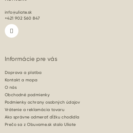
ä
info
@
uliate.sk
t
+421 902 560 847
i
e
Informácie pre vás
Doprava a platba
Kontakt a mapa
O nás
Obchodné podmienky
Podmienky ochrany osobných údajov
Vrátenie a reklamácia tovaru
Ako správne odmerať dĺžku chodidla
Prečo sa z Obuvame.sk stalo Uliate