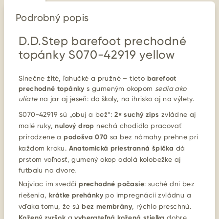
Podrobný popis
D.D.Step barefoot prechodné
topánky S070-42919 yellow
Slnečne žlté, ľahučké a pružné – tieto
barefoot
prechodné topánky
s gumeným okopom
sedia ako
uliate
na jar aj jeseň: do školy, na ihrisko aj na výlety.
S070-42919 sú „obuj a bež“:
2× suchý zips
zvládne aj
malé ruky,
nulový drop
nechá chodidlo pracovať
prirodzene a
podošva 070
sa bez námahy prehne pri
každom kroku.
Anatomická priestranná špička
dá
prstom voľnosť, gumený okop odolá kolobežke aj
futbalu na dvore.
Najviac im svedčí
prechodné počasie
: suché dni bez
riešenia,
krátke prehánky
po impregnácii zvládnu a
vďaka tomu, že sú
bez membrány
, rýchlo preschnú.
Kožený zvršok
a
vyberateľná kožená stielka
dobre