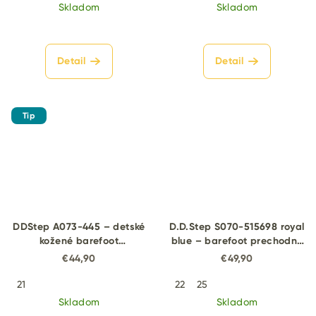
Skladom
Skladom
Detail
Detail
Tip
DDStep A073-445 – detské
D.D.Step S070-515698 royal
kožené barefoot
blue – barefoot prechodné
poltopánky
topánky
€44,90
€49,90
21
22
25
Skladom
Skladom