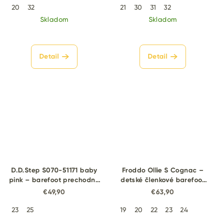
20
32
21
30
31
32
Skladom
Skladom
Detail
Detail
D.D.Step S070-51171 baby
Froddo Ollie S Cognac –
pink – barefoot prechodné
detské členkové barefoot
topánky
topánky
€49,90
€63,90
23
25
19
20
22
23
24