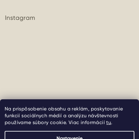
Instagram
Sledovať na Instagrame
Na prispôsobenie obsahu a reklám, poskytovanie
funkcií sociálnych médií a analýzu návštevnosti
Copyright 2026
uliate
. Všetky práva vyhradené.
Upraviť
používame súbory cookie. Viac informácií
tu
.
nastavenie cookies
Nastavenie