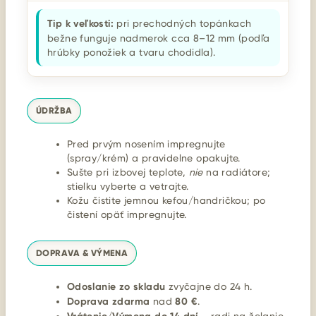
Tip k veľkosti:
pri prechodných topánkach
bežne funguje nadmerok cca 8–12 mm (podľa
hrúbky ponožiek a tvaru chodidla).
ÚDRŽBA
Pred prvým nosením impregnujte
(spray/krém) a pravidelne opakujte.
Sušte pri izbovej teplote,
nie
na radiátore;
stielku vyberte a vetrajte.
Kožu čistite jemnou kefou/handričkou; po
čistení opäť impregnujte.
DOPRAVA & VÝMENA
Odoslanie zo skladu
zvyčajne do 24 h.
Doprava zdarma
nad
80 €
.
– radi na želanie