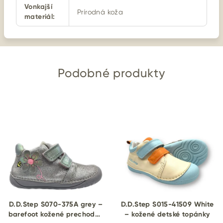
Vonkajší
Prírodná koža
materiál
:
Podobné produkty
D.D.Step S070-375A grey –
D.D.Step S015-41509 White
barefoot kožené prechodné
– kožené detské topánky