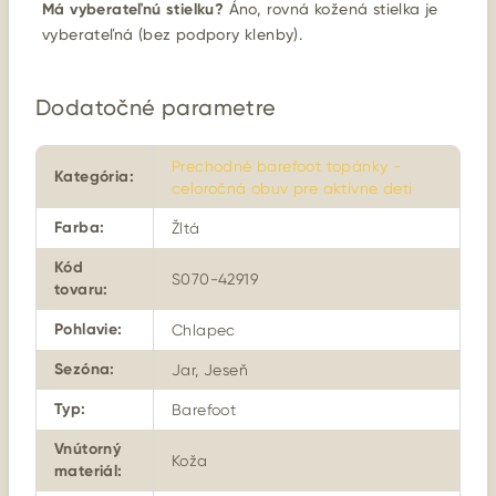
Má vyberateľnú stielku?
Áno, rovná kožená stielka je
vyberateľná (bez podpory klenby).
Dodatočné parametre
Prechodné barefoot topánky -
Kategória
:
celoročná obuv pre aktívne deti
Farba
:
Žltá
Kód
S070-42919
tovaru
:
Pohlavie
:
Chlapec
Sezóna
:
Jar, Jeseň
Typ
:
Barefoot
Vnútorný
Koža
materiál
: