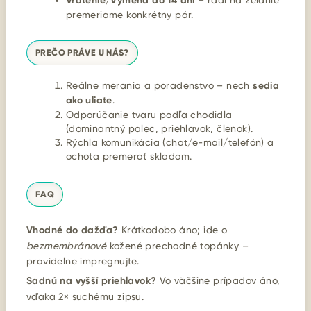
Vrátenie/Výmena do 14 dní
premeriame konkrétny pár.
PREČO PRÁVE U NÁS?
Reálne merania a poradenstvo – nech
sedia
ako uliate
.
Odporúčanie tvaru podľa chodidla
(dominantný palec, priehlavok, členok).
Rýchla komunikácia (chat/e-mail/telefón) a
ochota premerať skladom.
FAQ
Vhodné do dažďa?
Krátkodobo áno; ide o
bezmembránové
kožené prechodné topánky –
pravidelne impregnujte.
Sadnú na vyšší priehlavok?
Vo väčšine prípadov áno,
vďaka 2× suchému zipsu.