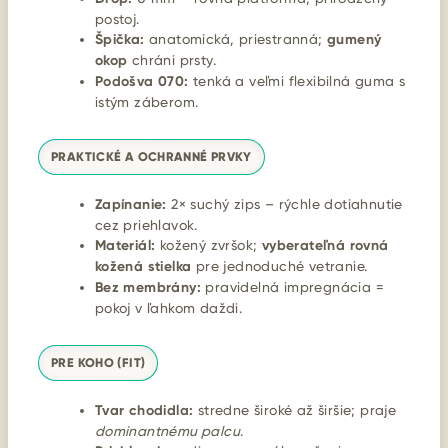
postoj.
Špička:
anatomická, priestranná;
gumený
okop
chráni prsty.
Podošva 070:
tenká a veľmi flexibilná guma s
istým záberom.
PRAKTICKÉ A OCHRANNÉ PRVKY
Zapínanie:
2× suchý zips – rýchle dotiahnutie
cez priehlavok.
Materiál:
kožený zvršok;
vyberateľná rovná
kožená stielka
pre jednoduché vetranie.
Bez membrány:
pravidelná impregnácia =
pokoj v ľahkom daždi.
PRE KOHO (FIT)
Tvar chodidla:
stredne široké až širšie; praje
dominantnému palcu
.