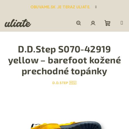
Prejsť
OBUVAME.SK JE TERAZ ULIATE.
na
obsah
Nákupn
Hľadať
Prihlásenie
D.D.Step S070-42919
košík
yellow – barefoot kožené
prechodné topánky
D.D.STEP 🇭🇺