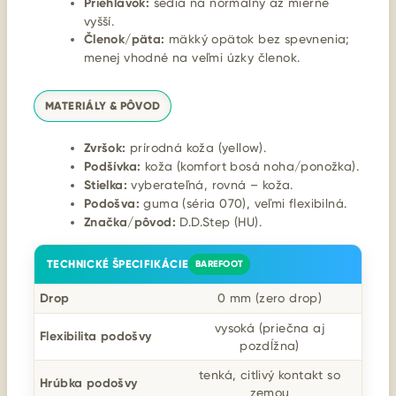
Priehlavok:
sedia na normálny až mierne
vyšší.
Členok/päta:
mäkký opätok bez spevnenia;
menej vhodné na veľmi úzky členok.
MATERIÁLY & PÔVOD
Zvršok:
prírodná koža (yellow).
Podšívka:
koža (komfort bosá noha/ponožka).
Stielka:
vyberateľná, rovná – koža.
Podošva:
guma (séria 070), veľmi flexibilná.
Značka/pôvod:
D.D.Step (HU).
TECHNICKÉ ŠPECIFIKÁCIE
BAREFOOT
Drop
0 mm (zero drop)
vysoká (priečna aj
Flexibilita podošvy
pozdĺžna)
tenká, citlivý kontakt so
Hrúbka podošvy
zemou