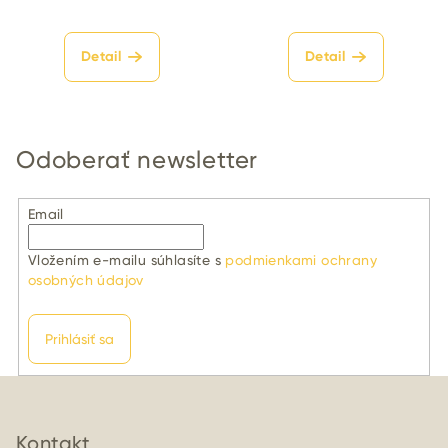
Detail
Detail
Odoberať newsletter
Email
Vložením e-mailu súhlasíte s
podmienkami ochrany
osobných údajov
Prihlásiť sa
Z
á
p
Kontakt