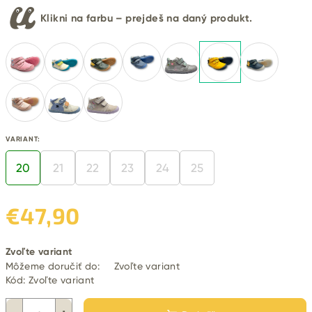
Klikni na farbu – prejdeš na daný produkt.
VARIANT:
20
21
22
23
24
25
€47,90
Jednotková
Zvoľte variant
cena:
Môžeme doručiť do:
Zvoľte variant
Kód:
Zvoľte variant