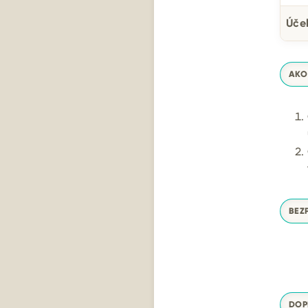
Úče
AKO
BEZ
DOP