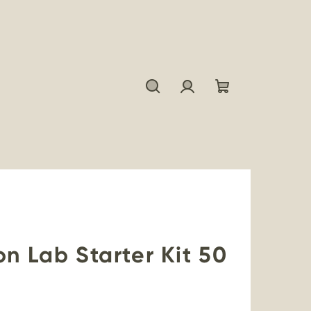
Hľadať
Prihlásenie
Nákupný
košík
on Lab Starter Kit 50