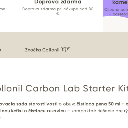
e
Doprava zdarma
kame
ame
Doprava zdarma pri nákupe nad 80
Osobné por
€.
– barefo
a
Značka
Collonil 🇩🇪
llonil Carbon Lab Starter Ki
ovacia sada starostlivosti
o obuv:
čistiaca pena 50 ml
+
o
tiacu kefku
a
čistiacu rukavicu
– kompaktné riešenie pre r
í.