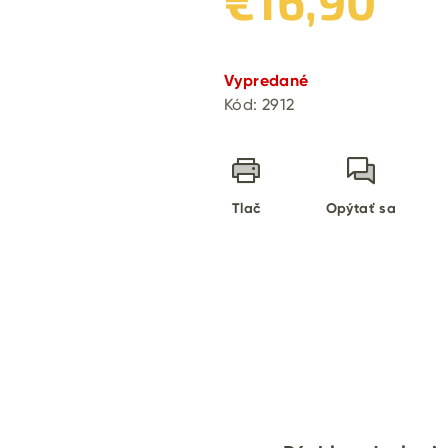
€16,90
Jednotková
cena:
Vypredané
Kód:
2912
Tlač
Opýtať sa