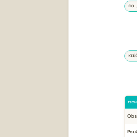
ČO J
KĽÚ
TECH
Obs
Použ