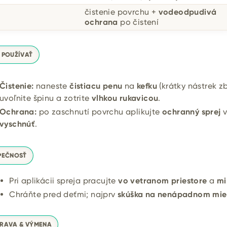
čistenie povrchu +
vodeodpudivá
l
ochrana
po čistení
 POUŽÍVAŤ
Čistenie:
naneste
čistiacu penu
na
kefku
(krátky nástrek z
uvoľnite špinu a zotrite
vlhkou rukavicou
.
Ochrana:
po zaschnutí povrchu aplikujte
ochranný sprej
v
vyschnúť
.
PEČNOSŤ
Pri aplikácii spreja pracujte
vo vetranom priestore
a
mi
Chráňte pred deťmi; najprv
skúška na nenápadnom mie
RAVA & VÝMENA