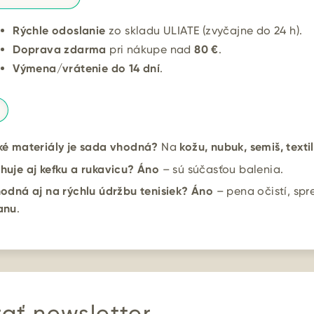
Rýchle odoslanie
zo skladu ULIATE (zvyčajne do 24 h).
Doprava zdarma
pri nákupe nad
80 €
.
Výmena/vrátenie do 14 dní
.
ké materiály je sada vhodná?
Na
kožu, nubuk, semiš, texti
uje aj kefku a rukavicu?
Áno
– sú súčasťou balenia.
odná aj na rýchlu údržbu tenisiek?
Áno
– pena očistí, spr
anu
.
ať newsletter