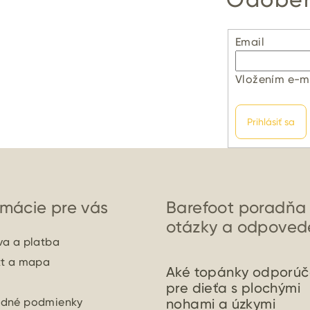
Email
Vložením e-ma
Prihlásiť sa
rmácie pre vás
Barefoot poradňa
otázky a odpoved
a a platba
kt a mapa
Aké topánky odporúč
pre dieťa s plochými
dné podmienky
nohami a úzkymi