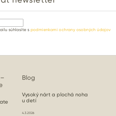
ilu súhlasíte s
podmienkami ochrany osobných údajov
 –
Blog
e
Vysoký nárt a plochá noha
u detí
ate
4.3.2026