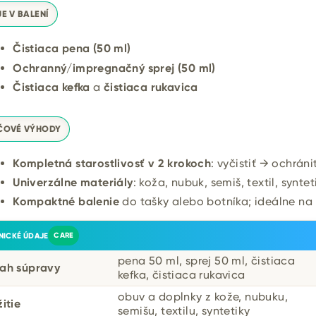
E V BALENÍ
Čistiaca pena (50 ml)
Ochranný/impregnačný sprej (50 ml)
Čistiaca kefka
a
čistiaca rukavica
ČOVÉ VÝHODY
Kompletná starostlivosť v 2 krokoch
: vyčistiť → ochrániť
Univerzálne materiály
: koža, nubuk, semiš, textil, syntet
Kompaktné balenie
do tašky alebo botníka; ideálne na 
NICKÉ ÚDAJE
CARE
pena 50 ml, sprej 50 ml, čistiaca
ah súpravy
kefka, čistiaca rukavica
obuv a doplnky z kože, nubuku,
itie
semišu, textilu, syntetiky