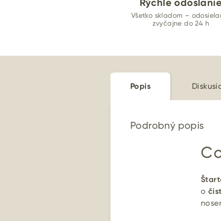
Rýchle odoslani
Všetko skladom – odosiel
zvyčajne do 24 h
Popis
Diskusi
Podrobný popis
Co
Štart
o
čis
nosen