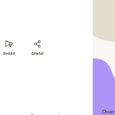
Strážiť
Zdieľať
Over