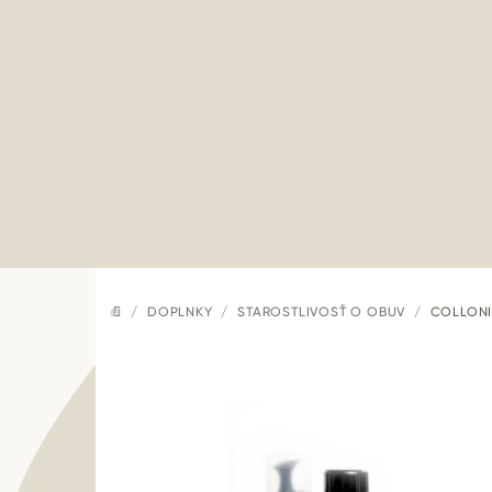
Prejsť
na
obsah
/
DOPLNKY
/
STAROSTLIVOSŤ O OBUV
/
COLLONI
DOMOV