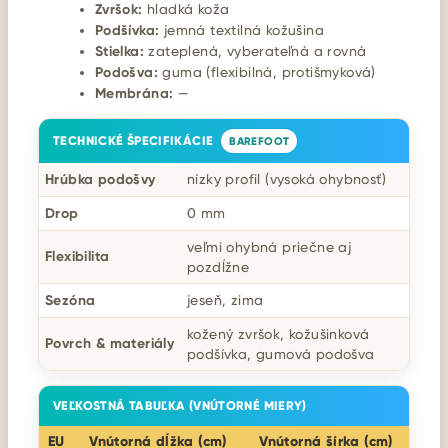
Zvršok:
hladká koža
Podšívka:
jemná textilná kožušina
Stielka:
zateplená, vyberateľná a rovná
Podošva:
guma (flexibilná, protišmyková)
Membrána:
—
TECHNICKÉ ŠPECIFIKÁCIE
BAREFOOT
Hrúbka podošvy
nízky profil (vysoká ohybnosť)
Drop
0 mm
veľmi ohybná priečne aj
Flexibilita
pozdĺžne
Sezóna
jeseň, zima
kožený zvršok, kožušinková
Povrch & materiály
podšívka, gumová podošva
VEĽKOSTNÁ TABUĽKA (VNÚTORNÉ MIERY)
EU
Vnútorná dĺžka (cm)
Vnútorná šírka (cm)