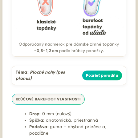
Odporúčaný nadmerok pre dámske zimné topánky
0,5–1,2 cm
~
podľa hrúbky ponožky.
Téma:
Ploché nohy (pes
Pozrieť poradňu
planus)
KĽÚČOVÉ BAREFOOT VLASTNOSTI
Drop:
0 mm (nulový)
Špička:
anatomická, priestranná
Podošva:
guma – ohybná priečne aj
pozdĺžne