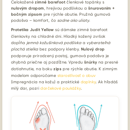
Celokožené
zimné barefoot
členkové topánky s
nulovým dropom
, hrejivou podšívkou a
šnurovaním +
bočným zipsom
pre rýchle obutie. Pružná gumová
podošva – komfort, čo
sadne ako uliaty
.
Protetika Judit Yellow
sú dámske zimné barefoot
členkovky na chladné dni. Hladký kožený zvršok
dopĺňa
jemná kožušinková podšívka
a
vyberateľná
plochá stielka
bez podpory klenby.
Nulový drop
podporuje prirodzený postoj, gumová podošva je
ohybná priečne aj pozdĺžne. Vpredu
šnúrky
na presné
dotiahnutie, na boku
zips
pre rýchle obutie. K zimným
modelom odporúčame
starostlivosť o obuv
(impregnácia na kožu) a praktické
doplnky
. Ak hľadáš
milý dar, pozri
darčekové poukážky
.