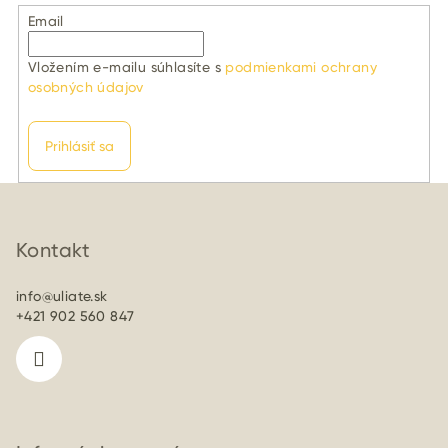
Email
Vložením e-mailu súhlasíte s
podmienkami ochrany
osobných údajov
Prihlásiť sa
Z
á
p
Kontakt
ä
info
@
uliate.sk
t
+421 902 560 847
i
e