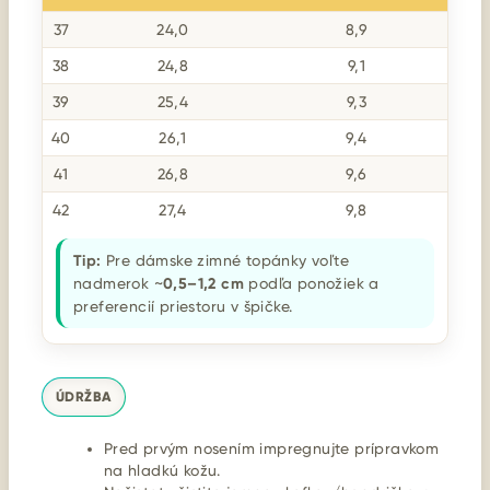
37
24,0
8,9
38
24,8
9,1
39
25,4
9,3
40
26,1
9,4
41
26,8
9,6
42
27,4
9,8
Tip:
Pre dámske zimné topánky voľte
nadmerok ~
0,5–1,2 cm
podľa ponožiek a
preferencií priestoru v špičke.
ÚDRŽBA
Pred prvým nosením impregnujte prípravkom
na hladkú kožu.