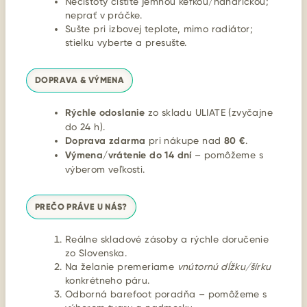
Nečistoty čistite jemnou kefkou/handričkou;
neprať v práčke.
Sušte pri izbovej teplote, mimo radiátor;
stielku vyberte a presušte.
DOPRAVA & VÝMENA
Rýchle odoslanie
zo skladu ULIATE (zvyčajne
do 24 h).
Doprava zdarma
pri nákupe nad
80 €
.
Výmena/vrátenie do 14 dní
– pomôžeme s
výberom veľkosti.
PREČO PRÁVE U NÁS?
Reálne skladové zásoby a rýchle doručenie
zo Slovenska.
Na želanie premeriame
vnútornú dĺžku/šírku
konkrétneho páru.
Odborná barefoot poradňa – pomôžeme s