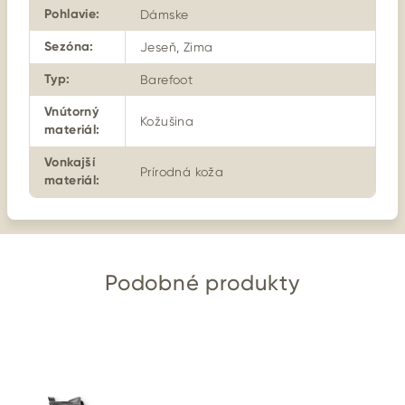
Pohlavie
:
Dámske
Sezóna
:
Jeseň, Zima
Typ
:
Barefoot
Vnútorný
Kožušina
materiál
:
Vonkajší
Prírodná koža
materiál
:
Podobné produkty