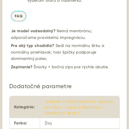
výberom tvaru a nadmerku.
FAQ
Je model vodeodolný?
Nemá membránu;
odporúčame pravidelnú impregnáciu.
Pre aký typ chodidla?
Sedí na normálnu šírku a
normálny priehlavok; tvar špičky podporuje
dominantný palec.
Zapínanie?
Šnúrky + bočný zips pre rýchle obutie.
Dodatočné parametre
Jesenné a zimné barefoot topánky
Kategória
:
pre ženy – teplo a flexibilita v
chladných dňoch
Farba
:
Žltá