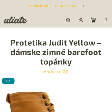
Prejsť
OBUVAME.SK JE TERAZ ULIATE.
na
obsah
Nákupn
Hľadať
Prihlásenie
Protetika Judit Yellow –
košík
dámske zimné barefoot
topánky
PROTETIKA 🇸🇰
Tip