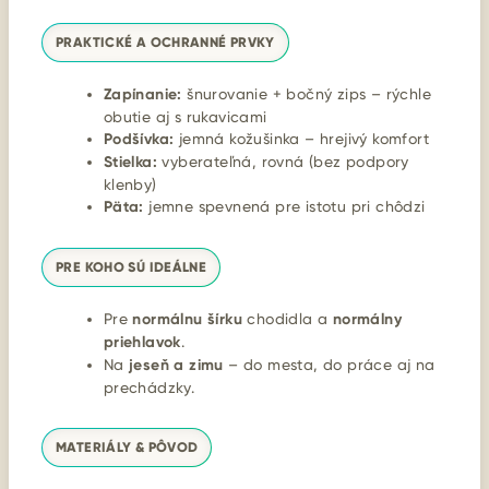
PRAKTICKÉ A OCHRANNÉ PRVKY
Zapínanie:
šnurovanie + bočný zips – rýchle
obutie aj s rukavicami
Podšívka:
jemná kožušinka – hrejivý komfort
Stielka:
vyberateľná, rovná (bez podpory
klenby)
Päta:
jemne spevnená pre istotu pri chôdzi
PRE KOHO SÚ IDEÁLNE
Pre
normálnu šírku
chodidla a
normálny
priehlavok
.
Na
jeseň a zimu
– do mesta, do práce aj na
prechádzky.
MATERIÁLY & PÔVOD