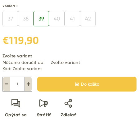
VARIANT:
37
38
39
40
41
42
€119,90
Jednotková
Zvoľte variant
cena:
Môžeme doručiť do:
Zvoľte variant
Kód:
Zvoľte variant
−
+
Do košíka
Opýtať sa
Strážiť
Zdieľať