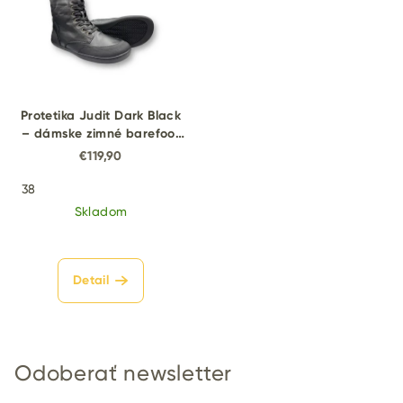
Protetika Judit Dark Black
– dámske zimné barefoot
topánky
€119,90
38
Skladom
Detail
Odoberať newsletter