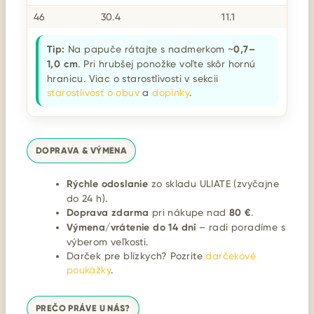
46
30.4
11.1
Tip:
Na papuče rátajte s nadmerkom ~
0,7–
1,0 cm
. Pri hrubšej ponožke voľte skôr hornú
hranicu. Viac o starostlivosti v sekcii
starostlivosť o obuv
a
doplnky
.
DOPRAVA & VÝMENA
Rýchle odoslanie
zo skladu ULIATE (zvyčajne
do 24 h).
Doprava zdarma
pri nákupe nad
80 €
.
Výmena/vrátenie do 14 dní
– radi poradíme s
výberom veľkosti.
Darček pre blízkych? Pozrite
darčekové
poukážky
.
PREČO PRÁVE U NÁS?