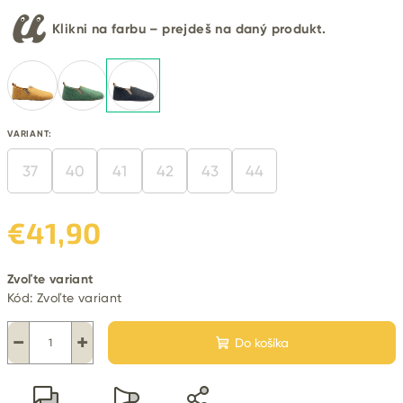
Klikni na farbu – prejdeš na daný produkt.
VARIANT:
37
40
41
42
43
44
€41,90
Jednotková
Zvoľte variant
cena:
Kód:
Zvoľte variant
−
+
Do košíka