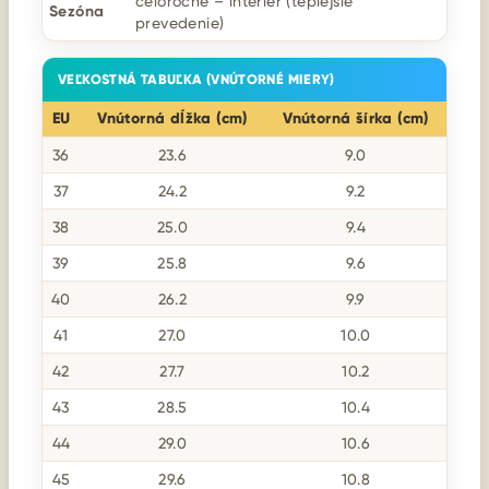
celoročne – interiér (teplejšie
Sezóna
prevedenie)
VEĽKOSTNÁ TABUĽKA (VNÚTORNÉ MIERY)
EU
Vnútorná dĺžka (cm)
Vnútorná šírka (cm)
36
23.6
9.0
37
24.2
9.2
38
25.0
9.4
39
25.8
9.6
40
26.2
9.9
41
27.0
10.0
42
27.7
10.2
43
28.5
10.4
44
29.0
10.6
45
29.6
10.8