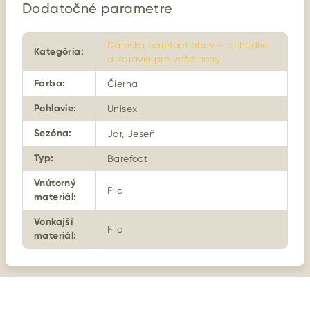
Dodatočné parametre
Dámska barefoot obuv – pohodlie
Kategória
:
a zdravie pre vaše nohy
Farba
:
Čierna
Pohlavie
:
Unisex
Sezóna
:
Jar, Jeseň
Typ
:
Barefoot
Vnútorný
Filc
materiál
:
Vonkajší
Filc
materiál
: