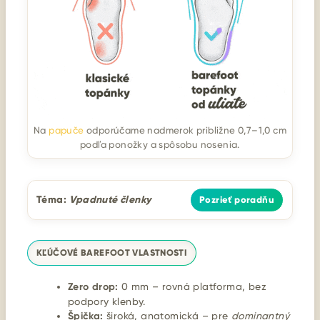
Na
papuče
odporúčame nadmerok približne 0,7–1,0 cm
podľa ponožky a spôsobu nosenia.
Téma:
Vpadnuté členky
Pozrieť poradňu
KĽÚČOVÉ BAREFOOT VLASTNOSTI
Zero drop:
0 mm – rovná platforma, bez
podpory klenby.
Špička:
široká, anatomická – pre
dominantný