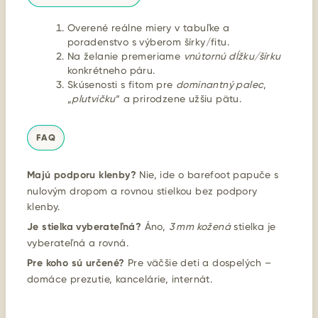
Overené reálne miery v tabuľke a
poradenstvo s výberom šírky/fitu.
Na želanie premeriame
vnútornú dĺžku/šírku
konkrétneho páru.
Skúsenosti s fitom pre
dominantný palec
,
„
plutvičku
“ a prirodzene užšiu pätu.
FAQ
Majú podporu klenby?
Nie, ide o barefoot papuče s
nulovým dropom a rovnou stielkou bez podpory
klenby.
Je stielka vyberateľná?
Áno,
3 mm kožená
stielka je
vyberateľná a rovná.
Pre koho sú určené?
Pre väčšie deti a dospelých –
domáce prezutie, kancelárie, internát.