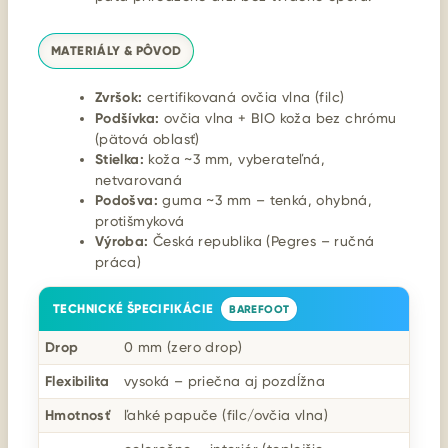
MATERIÁLY & PÔVOD
Zvršok:
certifikovaná ovčia vlna (filc)
Podšívka:
ovčia vlna + BIO koža bez chrómu
(pätová oblasť)
Stielka:
koža ~3 mm, vyberateľná,
netvarovaná
Podošva:
guma ~3 mm – tenká, ohybná,
protišmyková
Výroba:
Česká republika (Pegres – ručná
práca)
TECHNICKÉ ŠPECIFIKÁCIE
BAREFOOT
Drop
0 mm (zero drop)
Flexibilita
vysoká – priečna aj pozdĺžna
Hmotnosť
ľahké papuče (filc/ovčia vlna)