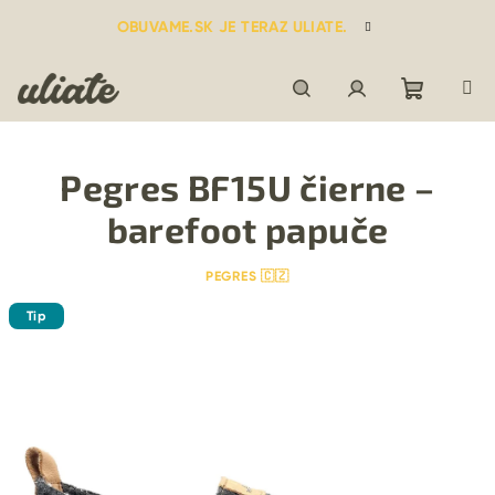
Prejsť
OBUVAME.SK JE TERAZ ULIATE.
na
obsah
Nákupn
Hľadať
Prihlásenie
Pegres BF15U čierne –
košík
barefoot papuče
PEGRES 🇨🇿
Tip