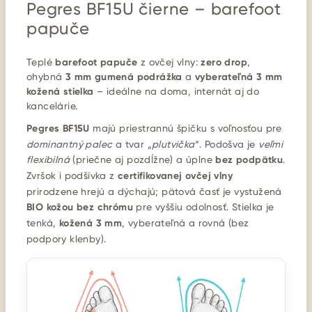
Pegres BF15U čierne – barefoot
papuče
Teplé
barefoot papuče
z ovčej vlny:
zero drop
,
ohybná
3 mm gumená podrážka
a
vyberateľná 3 mm
kožená stielka
– ideálne na doma, internát aj do
kancelárie.
Pegres BF15U
majú priestrannú špičku s voľnosťou pre
dominantný palec
a tvar „
plutvička
“. Podošva je
veľmi
flexibilná
(priečne aj pozdĺžne) a úplne
bez podpätku
.
Zvršok i podšívka z
certifikovanej ovčej vlny
prirodzene hrejú a dýchajú; pätová časť je vystužená
BIO kožou bez chrómu
pre vyššiu odolnosť. Stielka je
tenká,
kožená 3 mm
, vyberateľná a rovná (bez
podpory klenby).