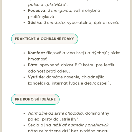
palec
a „
plutvičku
“.
Podošva:
3 mm guma
, veľmi ohybná,
protišmyková.
Stielka:
3 mm koža
, vyberateľná, úplne rovná.
PRAKTICKÉ A OCHRANNÉ PRVKY
Komfort:
filc/ovčia vlna hrejú a dýchajú; nízka
hmotnosť.
Päta:
spevnená oblasť BIO kožou pre lepšiu
odolnosť proti oderu.
Využitie:
domáce nosenie, chladnejšia
kancelária, internát (väčšie deti/dospelí).
PRE KOHO SÚ IDEÁLNE
Normálne až širšie chodidlá
, dominantný
palec, prsty do „striešky“.
Sedia aj na
nižší až normálny priehlavok
;
päta prirodzene drží bez tvrdého oporu.